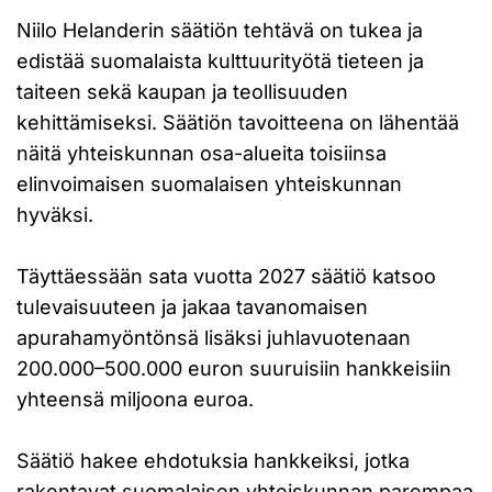
Niilo Helanderin säätiön tehtävä on tukea ja
edistää suomalaista kulttuurityötä tieteen ja
taiteen sekä kaupan ja teollisuuden
kehittämiseksi. Säätiön tavoitteena on lähentää
näitä yhteiskunnan osa-alueita toisiinsa
elinvoimaisen suomalaisen yhteiskunnan
hyväksi.
Täyttäessään sata vuotta 2027 säätiö katsoo
tulevaisuuteen ja jakaa tavanomaisen
apurahamyöntönsä lisäksi juhlavuotenaan
200.000–500.000 euron suuruisiin hankkeisiin
yhteensä miljoona euroa.
Säätiö hakee ehdotuksia hankkeiksi, jotka
rakentavat suomalaisen yhteiskunnan parempaa