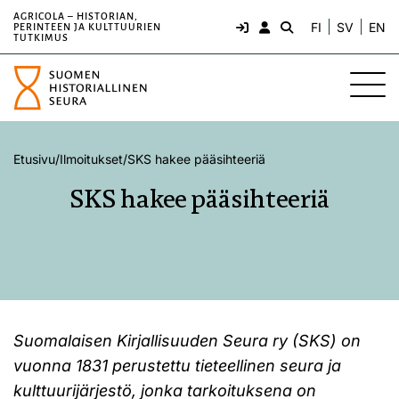
AGRICOLA – HISTORIAN,
FI
SV
EN
PERINTEEN JA KULTTUURIEN
TUTKIMUS
Etusivu
/
Ilmoitukset
/
SKS hakee pääsihteeriä
SKS hakee pääsihteeriä
Suomalaisen Kirjallisuuden Seura ry (SKS) on
vuonna 1831 perustettu tieteellinen seura ja
kulttuurijärjestö, jonka tarkoituksena on