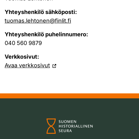
Yhteyshenkilö sähköposti:
tuomas.lehtonen@finlit.fi
Yhteyshenkilö puhelinnumero:
040 560 9879
Verkkosivut:
Avaa verkkosivut