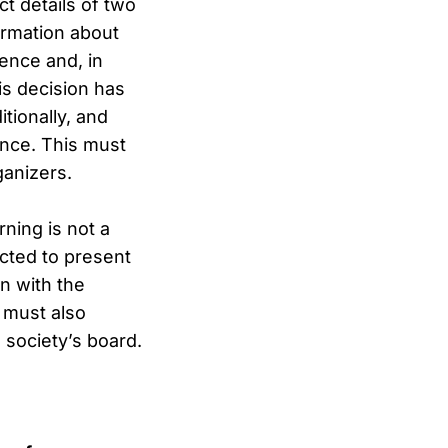
ct details of two
ormation about
ence and, in
his decision has
tionally, and
ence. This must
ganizers.
ning is not a
ected to present
on with the
t must also
 society’s board.