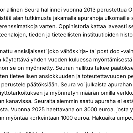
iallinen Seura hallinnoi vuonna 2013 perustettua Opp
istää alan tutkimusta jakamalla apurahoja ulkomaille
erenssimatkoja varten. Oppihistoria kattaa laveasti
teenalojen, tiedon ja tieteellisten instituutioiden histo
ttu ensisijaisesti joko väitöskirja- tai post doc -vai
e on käytettävä yhden vuoden kuluessa myöntämisestä
ohon se on myönnetty. Seuran hallitus tekee päätöks
ten tieteellisen ansiokkuuden ja toteutettavuuden pe
i perustele päätöksiään. Seura voi julkaista apurahan
yttötarkoituksen ja myönnetyn määrän omilla verkkos
an kanavissa. Seuralta aiemmin saatu apuraha ei es
ta. Vuonna 2025 haettavana on 3000 euroa, josta y
an myöntää korkeintaan 1000 euroa. Hakuaika ump