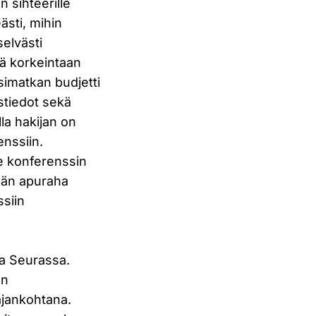
 sihteerille
ästi, mihin
elvästi
ää korkeintaan
simatkan budjetti
ystiedot sekä
la hakijan on
enssiin.
e konferenssin
tään apuraha
ssiin
sa Seurassa.
an
ajankohtana.