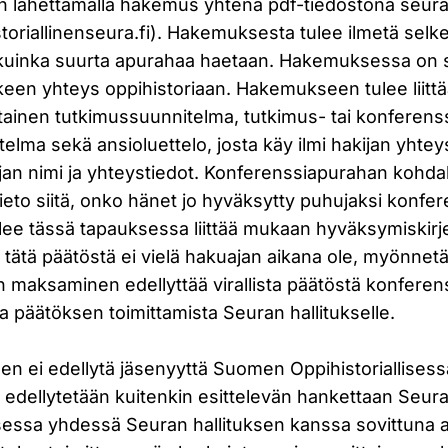
 lähettämällä hakemus yhtenä pdf-tiedostona seuran
toriallinenseura.fi
). Hakemuksesta tulee ilmetä selke
 kuinka suurta apurahaa haetaan. Hakemuksessa on s
keen yhteys oppihistoriaan. Hakemukseen tulee liitt
tainen tutkimussuunnitelma, tutkimus- tai konferens
telma sekä ansioluettelo, josta käy ilmi hakijan yhte
jan nimi ja yhteystiedot. Konferenssiapurahan kohdal
ieto siitä, onko hänet jo hyväksytty puhujaksi konfer
e tässä tapauksessa liittää mukaan hyväksymiskirj
käli tätä päätöstä ei vielä hakuajan aikana ole, myönne
n maksaminen edellyttää virallista päätöstä konferen
 päätöksen toimittamista Seuran hallitukselle.
n ei edellytä jäsenyyttä Suomen Oppihistoriallises
 edellytetään kuitenkin esittelevän hankettaan Seur
ssa yhdessä Seuran hallituksen kanssa sovittuna 