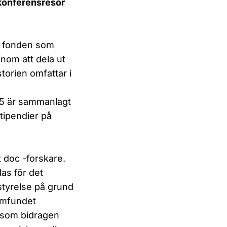
 konferensresor
a fonden som
nom att dela ut
torien omfattar i
25 är sammanlagt
stipendier på
 doc -forskare.
das för det
 styrelse på grund
amfundet
 som bidragen