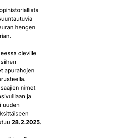
ihistoriallista
 suuntautuvia
 seuran hengen
rian.
heessa oleville
 siihen
et apurahojen
rusteella.
 saajien nimet
ivuillaan ja
tä uuden
ksittäiseen
eutuu
28.2.2025
.