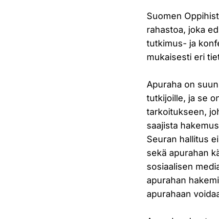
Suomen Oppihistor
rahastoa, joka ed
tutkimus- ja konf
mukaisesti eri tie
Apuraha on suunna
tutkijoille, ja s
tarkoitukseen, j
saajista hakemus
Seuran hallitus e
sekä apurahan kä
sosiaalisen medi
apurahan hakemis
apurahaan voida