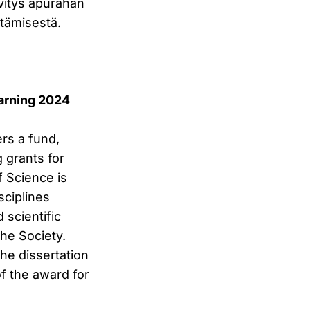
vitys apurahan
ttämisestä.
earning 2024
rs a fund,
 grants for
f Science is
sciplines
 scientific
the Society.
the dissertation
f the award for