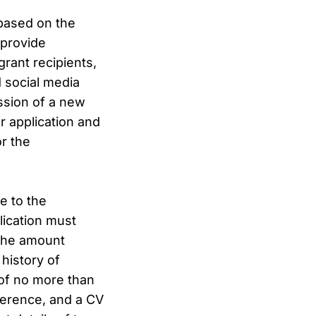
 based on the
 provide
grant recipients,
 social media
ssion of a new
or application and
r the
e to the
lication must
 the amount
 history of
 of no more than
nference, and a CV