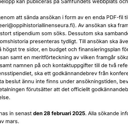
h belopp kan publiceras på Samfundets webbplats och
genom att sända ansökan i form av en enda PDF-fil t
eeri@oppihistoriallinenseura.fi
). Av ansökan ska fram
 stort stipendium som söks. Dessutom ska samband
mshistoria presenteras tydligt. Till ansökan ska äv
 högst tre sidor, en budget och finansieringsplan fö
esan samt en meritförteckning av vilken framgår sö
 samt namnen på och kontaktuppgifter till de två ref
ensstipendiet, ska ett godkännandebrev från konfere
 beslut ännu inte finns under ansökningstiden, bevi
betalningen förutsätter att det officiellt godkännandeb
lse.
nas in senast
den 28 februari 2025
. Alla sökande i
 av mars.