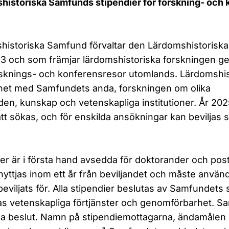
historiska Samfunds stipendier för forskning- och
historiska Samfund förvaltar den Lärdomshistorisk
3 och som främjar lärdomshistoriska forskningen ge
orsknings- och konferensresor utomlands. Lärdomshis
ighet med Samfundets anda, forskningen om olika
n, kunskap och vetenskapliga institutioner. År 20
tt sökas, och för enskilda ansökningar kan beviljas 
er är i första hand avsedda för doktorander och post
nyttjas inom ett år från beviljandet och måste använ
eviljats för. Alla stipendier beslutas av Samfundets
s vetenskapliga förtjänster och genomförbarhet. S
ina beslut. Namn på stipendiemottagarna, ändamålen