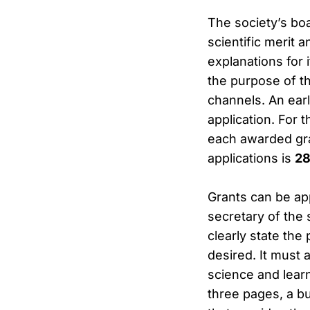
The society’s bo
scientific merit 
explanations for 
the purpose of t
channels. An ear
application. For t
each awarded gra
applications is
28
Grants can be app
secretary of the 
clearly state th
desired. It must 
science and lear
three pages, a bu