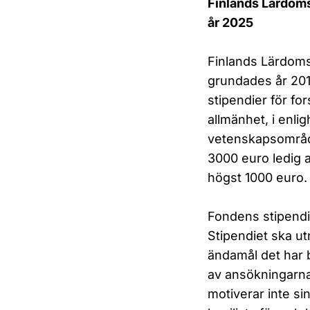
Finlands Lärdoms
år 2025
Finlands Lärdoms
grundades år 201
stipendier för f
allmänhet, i enl
vetenskapsområde
3000 euro ledig a
högst 1000 euro.
Fondens stipendi
Stipendiet ska ut
ändamål det har b
av ansökningarna
motiverar inte s