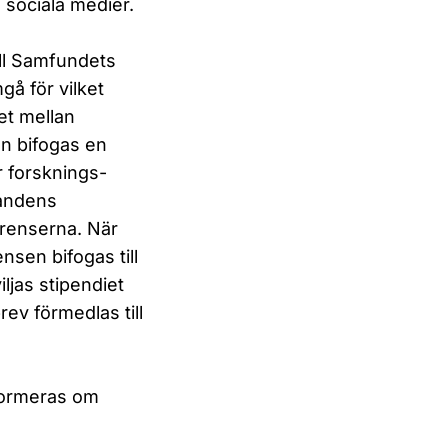
 sociala medier.
ill Samfundets
gå för vilket
et mellan
en bifogas en
r forsknings-
kandens
erenserna. När
nsen bifogas till
ljas stipendiet
rev förmedlas till
nformeras om