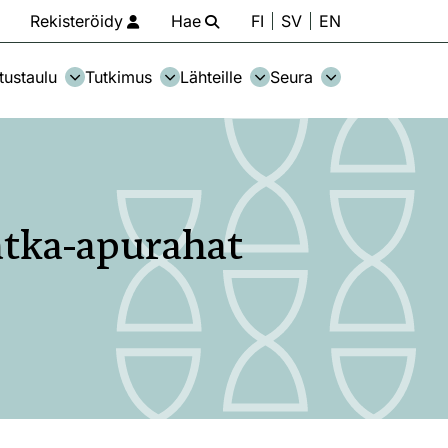
Rekisteröidy
Hae
FI
SV
EN
tustaulu
Tutkimus
Lähteille
Seura
atka-apurahat