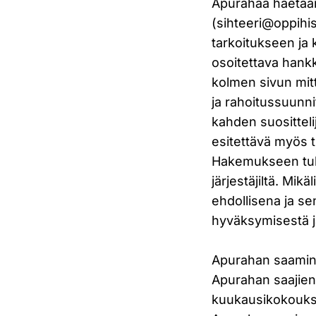
Apurahaa haetaan
(
sihteeri@oppihis
tarkoitukseen ja
osoitettava hank
kolmen sivun mit
ja rahoitussuunni
kahden suositteli
esitettävä myös t
Hakemukseen tule
järjestäjiltä. Mi
ehdollisena ja se
hyväksymisestä ja
Apurahan saamine
Apurahan saajien
kuukausikokoukse