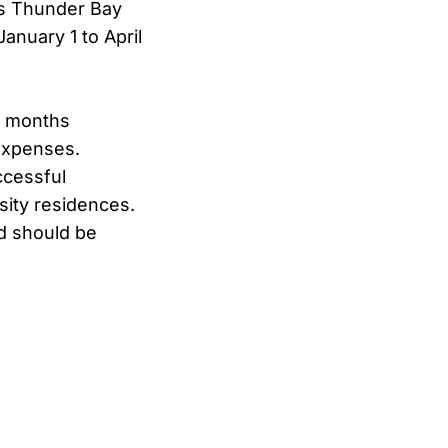
its Thunder Bay
nuary 1 to April
 4 months
 expenses.
ccessful
sity residences.
nd should be