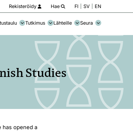
Rekisteröidy
Hae
FI
SV
EN
tustaulu
Tutkimus
Lähteille
Seura
nnish Studies
e has opened a