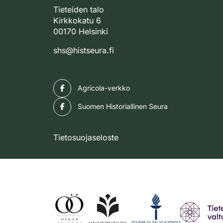
Tieteiden talo
Kirkkokatu 6
00170 Helsinki
shs@histseura.fi
Facebook
Agricola-verkko
Facebook
Suomen Historiallinen Seura
Tietosuojaseloste