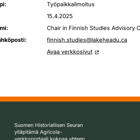
pi:
Työpaikkailmoitus
15.4.2025
mi:
Chair in Finnish Studies Advisory
ähköposti:
finnish.studies@lakeheadu.ca
Avaa verkkosivut
Suomen Historiallisen Seuran
ylläpitämä Agricola-
verkkoportaali kokoaa yhteen