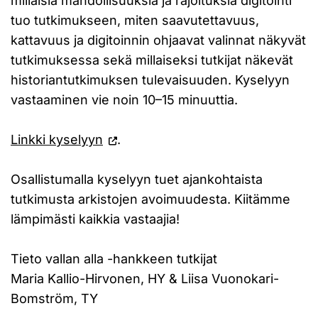
millaisia mahdollisuuksia ja rajoituksia digitointi
tuo tutkimukseen, miten saavutettavuus,
kattavuus ja digitoinnin ohjaavat valinnat näkyvät
tutkimuksessa sekä millaiseksi tutkijat näkevät
historiantutkimuksen tulevaisuuden. Kyselyyn
vastaaminen vie noin 10–15 minuuttia.
Linkki kyselyyn
.
Osallistumalla kyselyyn tuet ajankohtaista
tutkimusta arkistojen avoimuudesta. Kiitämme
lämpimästi kaikkia vastaajia!
Tieto vallan alla -hankkeen tutkijat
Maria Kallio-Hirvonen, HY & Liisa Vuonokari-
Bomström, TY