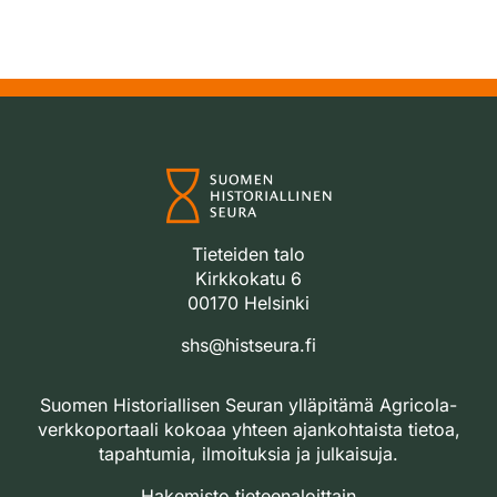
Tieteiden talo
Kirkkokatu 6
00170 Helsinki
shs@histseura.fi
Suomen Historiallisen Seuran ylläpitämä Agricola-
verkkoportaali kokoaa yhteen ajankohtaista tietoa,
tapahtumia, ilmoituksia ja julkaisuja.
Hakemisto tieteenaloittain