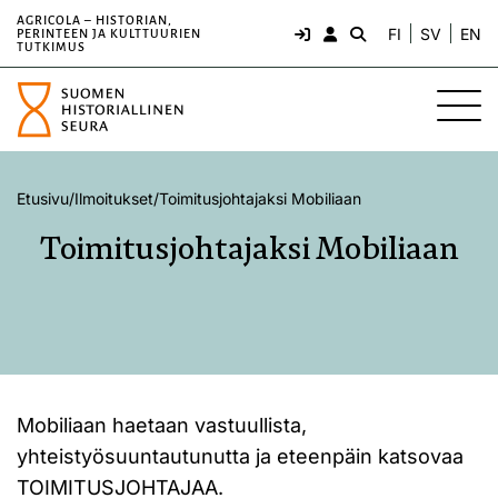
AGRICOLA – HISTORIAN,
FI
SV
EN
PERINTEEN JA KULTTUURIEN
TUTKIMUS
Etusivu
/
Ilmoitukset
/
Toimitusjohtajaksi Mobiliaan
Toimitusjohtajaksi Mobiliaan
Mobiliaan haetaan vastuullista,
yhteistyösuuntautunutta ja eteenpäin katsovaa
TOIMITUSJOHTAJAA.