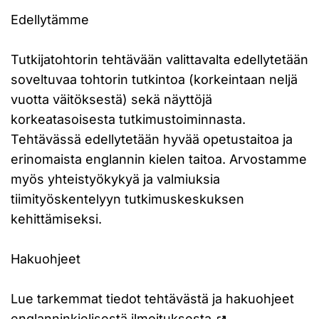
Edellytämme
Tutkijatohtorin tehtävään valittavalta edellytetään
soveltuvaa tohtorin tutkintoa (korkeintaan neljä
vuotta väitöksestä) sekä näyttöjä
korkeatasoisesta tutkimustoiminnasta.
Tehtävässä edellytetään hyvää opetustaitoa ja
erinomaista englannin kielen taitoa. Arvostamme
myös yhteistyökykyä ja valmiuksia
tiimityöskentelyyn tutkimuskeskuksen
kehittämiseksi.
Hakuohjeet
Lue tarkemmat tiedot tehtävästä ja hakuohjeet
englanninkielisestä ilmoituksesta
.