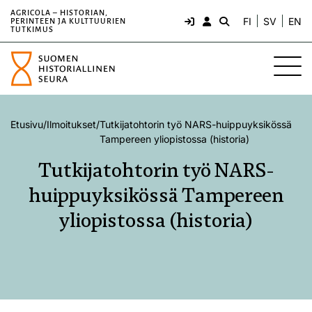
AGRICOLA – HISTORIAN,
FI
SV
EN
PERINTEEN JA KULTTUURIEN
TUTKIMUS
Etusivu
/
Ilmoitukset
/
Tutkijatohtorin työ NARS-huippuyksikössä
Tampereen yliopistossa (historia)
Tutkijatohtorin työ NARS-
huippuyksikössä Tampereen
yliopistossa (historia)