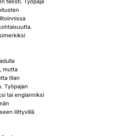
en teksti. Työpaja
oitusten
itoinnissa
kohtaisuutta.
simerkiksi
adulla
i, mutta
tta tilan
n. Työpajan
si tai englanniksi
mmän
en liittyvillä