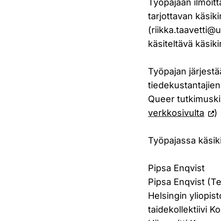
Työpajaan ilmoit
tarjottavan käsikir
(riikka.taavetti@u
käsiteltävä käsik
Työpajan järjes
tiedekustantajien
Queer tutkimuskir
verkkosivulta
)
Työpajassa käsik
Pipsa Enqvist
Pipsa Enqvist (T
Helsingin yliopist
taidekollektiivi 