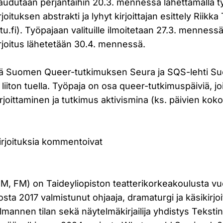
taudutaan perjantaihin 20.3. mennessä lähettämällä 
joituksen abstrakti ja lyhyt kirjoittajan esittely Riikka 
tu.fi). Työpajaan valituille ilmoitetaan 27.3. menness
irjoitus lähetetään 30.4. mennessä.
tää Suomen Queer-tutkimuksen Seura ja SQS-lehti 
 liiton tuella. Työpaja on osa queer-tutkimuspäiviä, 
joittaminen ja tutkimus aktivismina (ks. päivien kok
irjoituksia kommentoivat
eM, FM) on Taideyliopiston teatterikorkeakoulusta v
osta 2017 valmistunut ohjaaja, dramaturgi ja käsikirjo
Kolmannen tilan sekä näytelmäkirjailija yhdistys Teksti