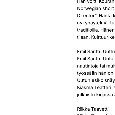
Hän voitti Koura
Norwegian short f
Director”. Häntä 
nykynäytelmä, tut
traditioilla. Häne
tilaan, Kulttuuri
Emil Santtu Uutt
Emil Santtu Uutun
nautintoja tai mui
työssään hän on k
Uutun esikoisnä
Kiasma Teatteri 
julkaistu kirjassa
Riikka Taavetti