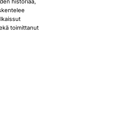
den historiaa,
öskentelee
lkaissut
sekä toimittanut