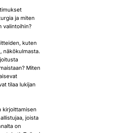
atimukset
turgia ja miten
n valintoihin?
itteiden, kuten
lu, näkökulmasta.
joitusta
lmaistaan? Miten
maisevat
at tilaa lukijan
 kirjoittamisen
listujaa, joista
nnalta on