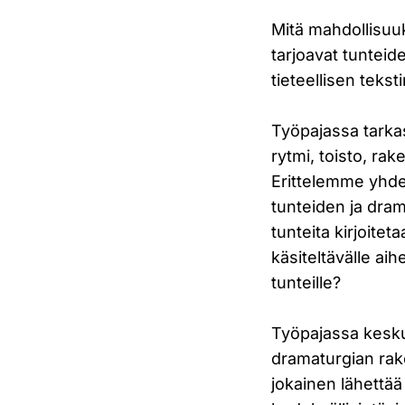
Mitä mahdollisuuk
tarjoavat tunteide
tieteellisen tekst
Työpajassa tarkas
rytmi, toisto, ra
Erittelemme yhdes
tunteiden ja dram
tunteita kirjoiteta
käsiteltävälle aih
tunteille?
Työpajassa kesku
dramaturgian rake
jokainen lähettää 