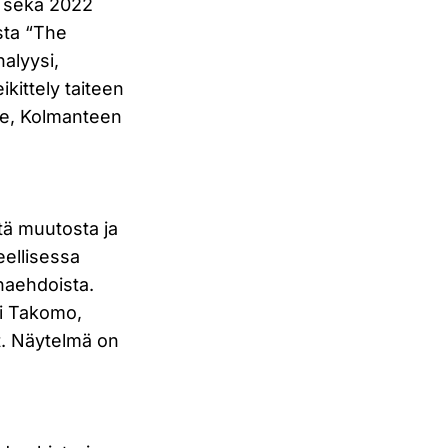
? sekä 2022
sta “The
nalyysi,
kittely taiteen
lle, Kolmanteen
ntä muutosta ja
eellisessa
unaehdoista.
i Takomo,
t. Näytelmä on