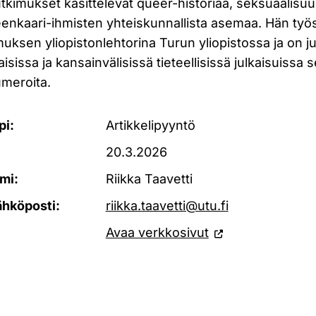
utkimukset käsittelevät queer-historiaa, seksuaalisuu
teenkaari-ihmisten yhteiskunnallista asemaa. Hän ty
ksen yliopistonlehtorina Turun yliopistossa ja on ju
aisissa ja kansainvälisissä tieteellisissä julkaisuissa 
umeroita.
pi:
Artikkelipyyntö
20.3.2026
mi:
Riikka Taavetti
ähköposti:
riikka.taavetti@utu.fi
Avaa verkkosivut