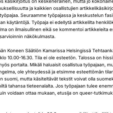
jos käsikirjoitus on keskeneräinen, mutta jo kokonain
uksellisuutta ja kaikkien osallistujien artikkelikäsikirj
työpajaa. Seuraamme työpajassa ja keskustelun fasil
an käytäntöjä. Työpaja ei edellytä artikkelilta henkilö
ma on ilmaisullinen eikä se kommentoi artikkeleita e
aisarvioinnin näkökulmasta.
tään Koneen Säätiön Kamarissa Helsingissä Tehtaank
klo 10.00-16.30. Tila ei ole esteetön. Talossa on hiss
myös portaita. Mikäli haluaisit osallistua työpajaan, mu
ongelma, ole yhteydessä ja etsimme esteettömän tila
on suomi, mutta käsiteltävät tekstit voivat olla suomek
 miltä tahansa tieteenalalta. Jos työpajaan tulee ene
kuin voidaan ottaa mukaan, etusija on queer-tutkimukse