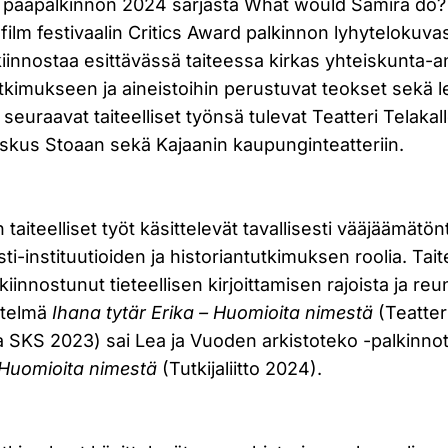
n pääpalkinnon 2024 sarjasta What would Samira do
ilm festivaalin Critics Award palkinnon lyhytelokuva
kiinnostaa esittävässä taiteessa kirkas yhteiskunta-a
kimukseen ja aineistoihin perustuvat teokset sekä lei
n seuraavat taiteelliset työnsä tulevat Teatteri Telaka
keskus Stoaan sekä Kajaanin kaupunginteatteriin.
u
 taiteelliset työt käsittelevät tavallisesti vääjäämätö
sti-instituutioiden ja historiantutkimuksen roolia. Tait
iinnostunut tieteellisen kirjoittamisen rajoista ja re
ytelmä
Ihana tytär Erika – Huomioita nimestä
(Teatter
ja SKS 2023) sai Lea ja Vuoden arkistoteko -palkinno
Huomioita nimestä
(Tutkijaliitto 2024).