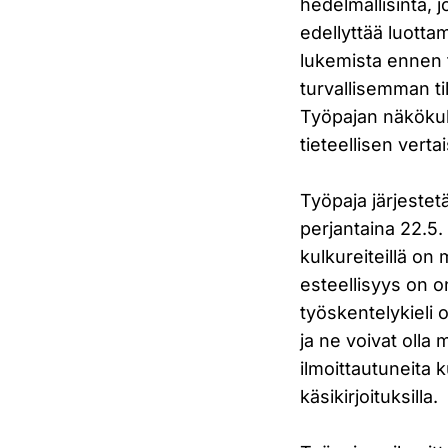
hedelmällisintä, 
edellyttää luottam
lukemista ennen 
turvallisemman til
Työpajan näkökul
tieteellisen vert
Työpaja järjeste
perjantaina 22.5. 
kulkureiteillä on 
esteellisyys on 
työskentelykieli 
ja ne voivat olla
ilmoittautuneita 
käsikirjoituksilla.