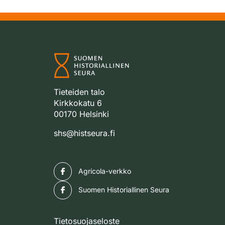
Tieteiden talo
Kirkkokatu 6
00170 Helsinki
shs@histseura.fi
Facebook
Agricola-verkko
Facebook
Suomen Historiallinen Seura
Tietosuojaseloste