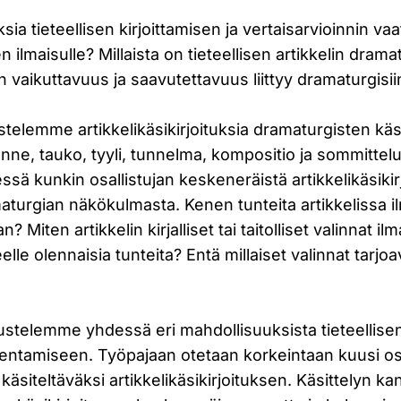
sia tieteellisen kirjoittamisen ja vertaisarvioinnin va
n ilmaisulle? Millaista on tieteellisen artikkelin drama
in vaikuttavuus ja saavutettavuus liittyy dramaturgisii
telemme artikkelikäsikirjoituksia dramaturgisten käs
kenne, tauko, tyyli, tunnelma, kompositio ja sommitte
sä kunkin osallistujan keskeneräistä artikkelikäsikir
aturgian näkökulmasta. Kenen tunteita artikkelissa i
an? Miten artikkelin kirjalliset tai taitolliset valinnat il
eelle olennaisia tunteita? Entä millaiset valinnat tarjoav
stelemme yhdessä eri mahdollisuuksista tieteellisen
ntamiseen. Työpajaan otetaan korkeintaan kuusi osal
käsiteltäväksi artikkelikäsikirjoituksen. Käsittelyn ka