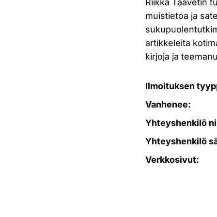
Riikka Taavetin t
muistietoa ja sa
sukupuolentutkimu
artikkeleita kotim
kirjoja ja teeman
Ilmoituksen tyyp
Vanhenee:
Yhteyshenkilö ni
Yhteyshenkilö s
Verkkosivut: