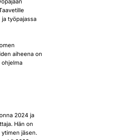
työpajaan
Taavetille
ä ja työpajassa
Suomen
joiden aiheena on
o ohjelma
uonna 2024 ja
ittaja. Hän on
n ytimen jäsen.