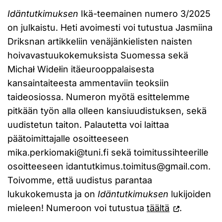
Idäntutkimuksen
Ikä-teemainen numero 3/2025
on julkaistu. Heti avoimesti voi tutustua Jasmiina
Driksnan artikkeliin venäjänkielisten naisten
hoivavastuukokemuksista Suomessa sekä
Michał Widełin itäeurooppalaisesta
kansaintaiteesta ammentaviin teoksiin
taideosiossa. Numeron myötä esittelemme
pitkään työn alla olleen kansiuudistuksen, sekä
uudistetun taiton. Palautetta voi laittaa
päätoimittajalle osoitteeseen
mika.perkiomaki@tuni.fi sekä toimitussihteerille
osoitteeseen idantutkimus.toimitus@gmail.com.
Toivomme, että uudistus parantaa
lukukokemusta ja on
Idäntutkimuksen
lukijoiden
mieleen! Numeroon voi tutustua
täältä
.