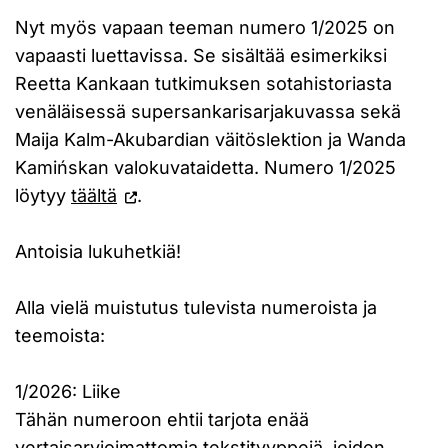
Nyt myös vapaan teeman numero 1/2025 on
vapaasti luettavissa. Se sisältää esimerkiksi
Reetta Kankaan tutkimuksen sotahistoriasta
venäläisessä supersankarisarjakuvassa sekä
Maija Kalm-Akubardian väitöslektion ja Wanda
Kamińskan valokuvataidetta. Numero 1/2025
löytyy
täältä
.
Antoisia lukuhetkiä!
Alla vielä muistutus tulevista numeroista ja
teemoista:
1/2026: Liike
Tähän numeroon ehtii tarjota enää
vertaisarvioimattomia tekstityyppejä, joiden