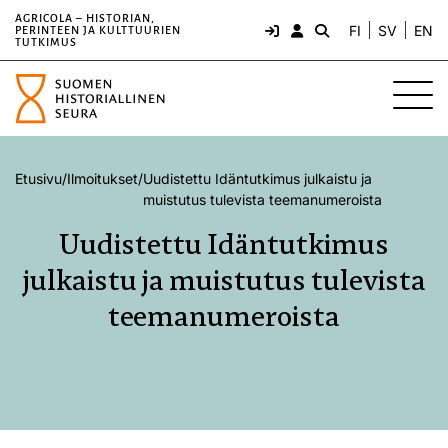
AGRICOLA – HISTORIAN,
FI
SV
EN
PERINTEEN JA KULTTUURIEN
TUTKIMUS
Etusivu
/
Ilmoitukset
/
Uudistettu Idäntutkimus julkaistu ja
muistutus tulevista teemanumeroista
Uudistettu Idäntutkimus
julkaistu ja muistutus tulevista
teemanumeroista