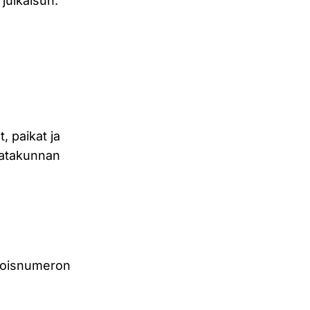
julkaisun.
, paikat ja
Satakunnan
ikoisnumeron