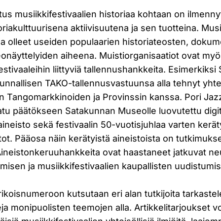
tus musiikkifestivaalien historiaa kohtaan on ilmenn
riakulttuurisena aktiivisuutena ja sen tuotteina. Musii
a olleet useiden populaarien historiateosten, dokum
onäyttelyiden aiheena. Muistiorganisaatiot ovat myö
festivaaleihin liittyviä tallennushankkeita. Esimerkiksi
unnallisen TAKO-tallennusvastuunsa alla tehnyt yht
 Tangomarkkinoiden ja Provinssin kanssa. Pori Jazz
atu päätökseen Satakunnan Museolle luovutettu digito
iaineisto sekä festivaalin 50-vuotisjuhlaa varten kerät
tot. Pääosa näin kerätyistä aineistoista on tutkimukse
ineistonkeruuhankkeita ovat haastaneet jatkuvat ne
ämisen ja musiikkifestivaalien kaupallisten uudistumisp
ikoisnumeroon kutsutaan eri alan tutkijoita tarkast
eja monipuolisten teemojen alla. Artikkelitarjoukset 