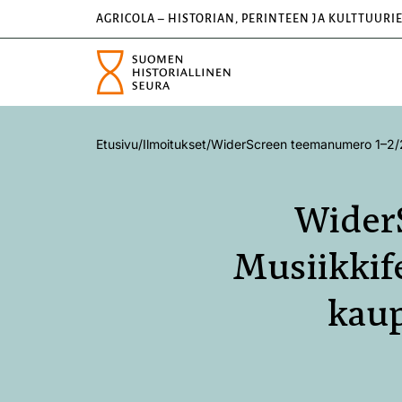
AGRICOLA – HISTORIAN, PERINTEEN JA KULTTUURI
Etusivu
/
Ilmoitukset
/
WiderScreen teemanumero 1–2/2026
Wider
Musiikkife
kaup