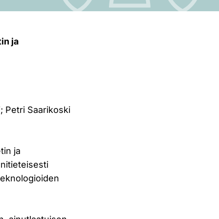
in ja
i
; Petri Saarikoski
tin ja
itieteisesti
 teknologioiden