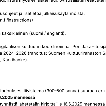
ollistaa myös erilaisten audiovisuaalisten esitysten 
usohjeet ja lisätietoa julkaisukäytännöistä:
n.fi/instructions/
kaksikielinen (suomi / englanti).
itaalisen kulttuurin koordinoimaa ”Pori Jazz – tekijät
ta 2024–2026 (rahoitus: Suomen Kulttuurirahaston 
 Kärkihanke).
litarjouksesi tiivistelmä (300–500 sanaa) suoraan er
6.2025 mennessä
synnästä lähetetään kirjoittajille 16.6.2025 mennessä