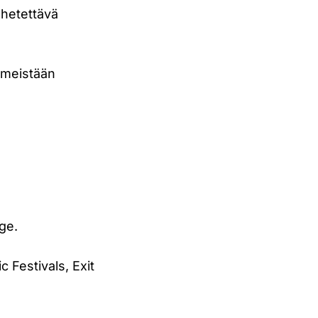
ähetettävä
iimeistään
ge.
 Festivals, Exit