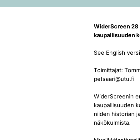
WiderScreen 28 (1
kaupallisuuden 
See English vers
Toimittajat: Tom
petsaari@utu.fi
WiderScreenin eri
kaupallisuuden ko
niiden historian 
näkökulmista.