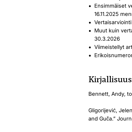
Ensimmäiset ver
16.11.2025 me
Vertaisarvioint
Muut kuin verta
30.3.2026
Viimeistellyt a
Erikoisnumeron
Kirjallisuu
Bennett, Andy, t
Gligorijević, Jel
and Guča.” Journa