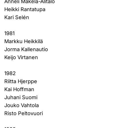
Anneli Mäkelä-Alitalo
Heikki Rantatupa
Kari Selén
1981
Markku Heikkilä
Jorma Kallenautio
Keijo Virtanen
1982
Riitta Hjerppe
Kai Hoffman
Juhani Suomi
Jouko Vahtola
Risto Peltovuori