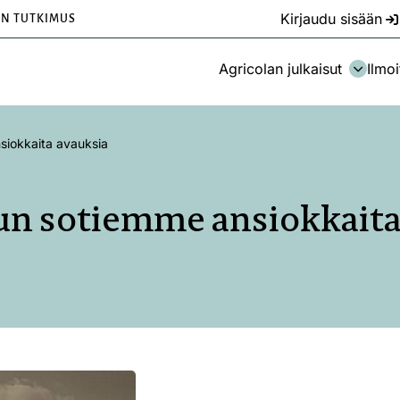
Kirjaudu sisään
EN TUTKIMUS
Agricolan julkaisut
Ilmoi
siokkaita avauksia
un sotiemme ansiokkaita