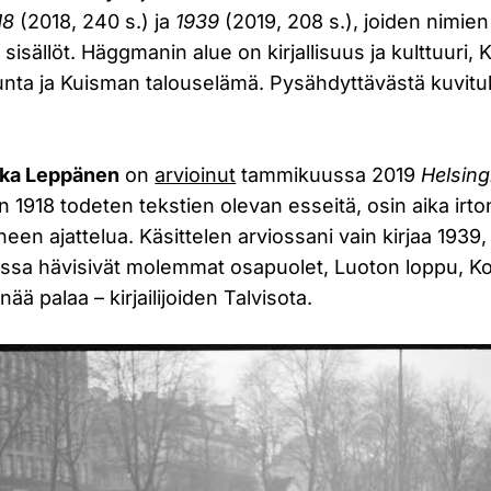
18
(2018, 240 s.) ja
1939
(2019, 208 s.), joiden nimien
 sisällöt. Häggmanin alue on kirjallisuus ja kulttuuri, 
kunta ja Kuisman talouselämä. Pysähdyttävästä kuvit
.
kka Leppänen
on
arvioinut
tammikuussa 2019
Helsin
n 1918 todeten tekstien olevan esseitä, osin aika irto
een ajattelua. Käsittelen arviossani vain kirjaa 1939,
ossa hävisivät molemmat osapuolet, Luoton loppu, Ko
ää palaa – kirjailijoiden Talvisota.