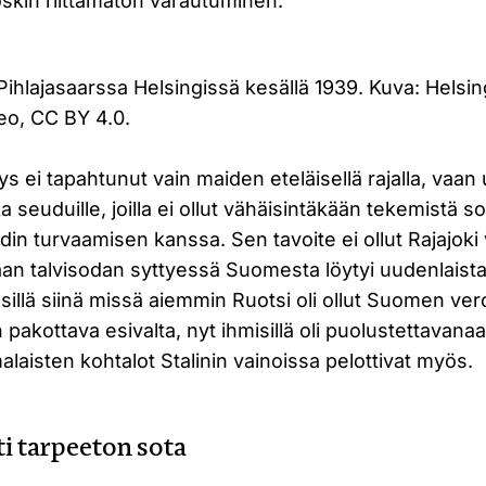
oskin riittämätön varautuminen.
ihlajasaarssa Helsingissä kesällä 1939. Kuva: Helsin
o, CC BY 4.0.
s ei tapahtunut vain maiden eteläisellä rajalla, vaan u
 seuduille, joilla ei ollut vähäisintäkään tekemistä s
din turvaamisen kanssa. Sen tavoite ei ollut Rajajoki
an talvisodan syttyessä Suomesta löytyi uudenlaist
sillä siinä missä aiemmin Ruotsi oli ollut Suomen ver
pakottava esivalta, nyt ihmisillä oli puolustettavanaa
laisten kohtalot Stalinin vainoissa pelottivat myös.
ti tarpeeton sota