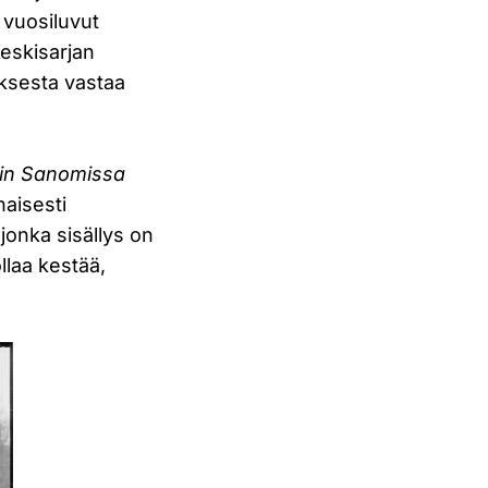
 vuosiluvut
Keskisarjan
uksesta vastaa
gin Sanomissa
naisesti
 jonka sisällys on
llaa kestää,