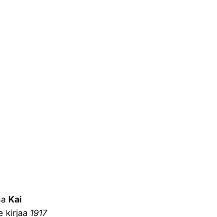
na
Kai
e kirjaa
1917