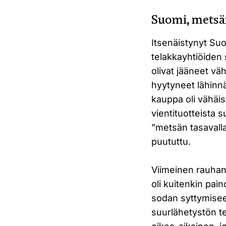
Suomi, metsän
Itsenäistynyt Suo
telakkayhtiöiden 
olivat jääneet vä
hyytyneet lähinn
kauppa oli vähäi
vientituotteista 
”metsän tasavallaks
puututtu.
Viimeinen rauhan
oli kuitenkin pain
sodan syttymiseen
suurlähetystön te