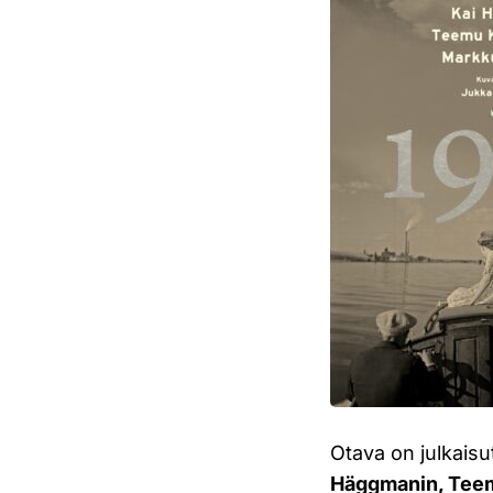
Otava on julkais
Häggmanin, Teem