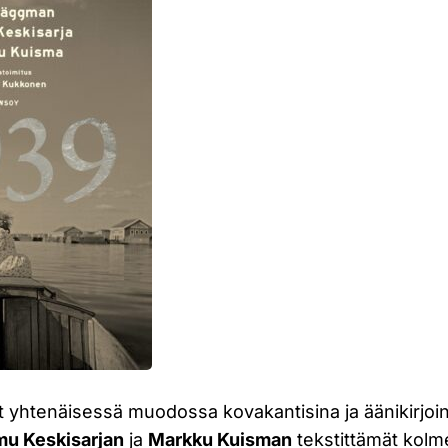
ut yhtenäisessä muodossa kovakantisina ja äänikirjoi
u Keskisarjan
ja
Markku Kuisman
tekstittämät kolm