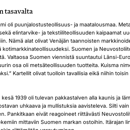
 tasavalta
mi oli puunjalostusteollisuus- ja maatalousmaa. Metal
sekä elintarvike- ja tekstiiliteollisuuden kaipaamat 
hiin. Nämä alat olivat Venäjän taannoisten markkinoi
ä kotimarkkinateollisuudeksi. Suomen ja Neuvostoliit
stä. Valtaosa Suomen viennistä suuntautui Länsi-Eur
suurin osa oli metsäteollisuuden tuotteita. Kuisma 
i.” Kartellit olivat tuolloin tavallisia eikä niihin toisi
 kesä 1939 oli tulevan pakkastalven alla kaunis ja l
ostavan uhkaava ja mullistuksia aavisteleva. Silti vai
. Pankitkaan eivät reagoineet riittävästi Neuvostoli
kemiin mittaviin Suomen markan ostoihin. Itärajan lin