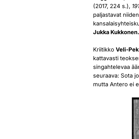
(2017, 224 s.),
19
paljastavat niiden
kansalais­yhteis
Jukka Kukkonen
Kriitikko
Veli-Pe
kattavasti teokse
singahtelevaa ­ään
seuraava: Sota j
mutta Antero ei en