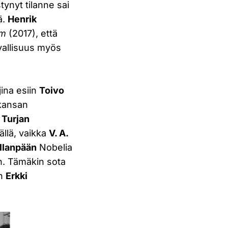
tynyt tilanne sai
ä.
Henrik
im
(2017), että
vallisuus myös
ina esiin
Toivo
 kansan
i Turjan
ällä, vaikka
V. A.
illanpään
Nobelia
en. Tämäkin sota
en
Erkki