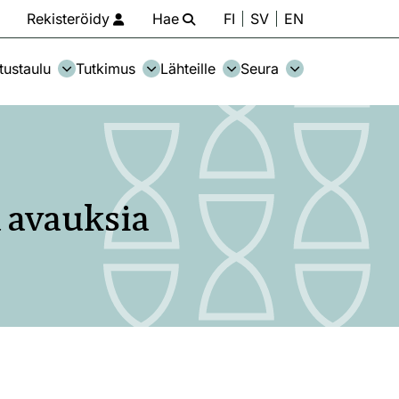
Rekisteröidy
Hae
FI
SV
EN
tustaulu
Tutkimus
Lähteille
Seura
 avauksia