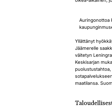
oikea-aikainen, j
Auringonottoa P
kaupunginmuse
Yllättänyt hyökkäy
Jäämerelle saakka
väitetyn Leningra
Keskisarjan muka
puolustustahtoa, 
sotapalvelukseen 
maatilansa. Suoma
Taloudellises