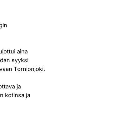
gin
lottui aina
odan syyksi
 vaan Tornionjoki.
a
ottava ja
n kotinsa ja