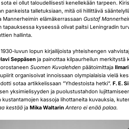
ta ei ollut taloudellisesti kenellekään tarpeen. Kiris
pankeista talletuksiaan, mitä oli hillittävä sääntelyll
a Mannerheimin elämäkerrassaan
Gustaf Mannerhe
 tapauksessa kyseessä olivat paitsi Leningradin tur
tien hallinta.
30-luvun lopun kirjailijoista yhteishengen vahvistaj
lavi Seppäsen
ja painottaa kilpaurheilun merkitystä
 korostaneen
Suomen Kuvalehden
päätoimittaja
Ilmar
upiirit organisoivat innoissaan olympialaisia vielä kes
dotti sotaa artikkelissaan ”Yhdestoista hetki”.
F. E. S
lisen yksimielisyyden ja puolustustahdon lujittamise
 ja kustantamojen kassoja lihottaneita kuvauksia, kut
aa kestää
ja
Mika Waltarin
Antero ei enää palaa.