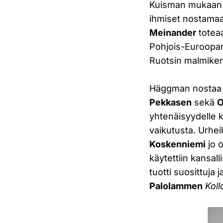
Kuisman mukaan so
ihmiset nostamaan 
Meinander
totea
Pohjois-Euroopan
Ruotsin malmikent
Häggman nostaa 19
Pekkasen
sekä
O
yhtenäisyydelle
vaikutusta. Urheil
Koskenniemi
jo o
käytettiin kansal
tuotti suosittuja
Palolammen
Koll