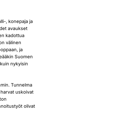
li-, konepaja ja
uudet avaukset
den kadottua
on välinen
ooppaan, ja
nimeääkin Suomen
n kuin nykyisin
ämmin. Tunnelma
n harvat uskoivat
iton
noitustyöt olivat