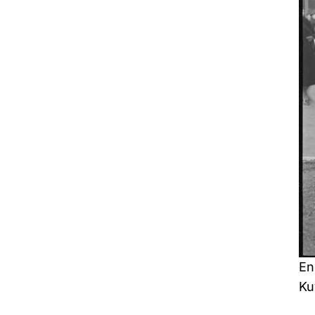
En
Ku