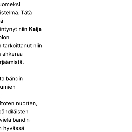
suomeksi
distelmä. Tätä
ää
intynyt niin
Kaija
pion
tarkoittanut niin
ja ahkeraa
rjäämistä.
sta bändin
tumien
,
itoten nuorten,
bändiläisten
vielä bändin
on hyvässä