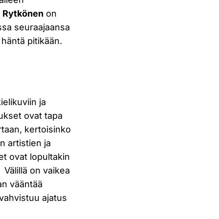
”
Rytkönen
on
essa seuraajaansa
häntä pitikään.
elikuviin ja
ukset ovat tapa
rtaan, kertoisinko
 artistien ja
t ovat lopultakin
Välillä on vaikea
an vääntää
vahvistuu ajatus