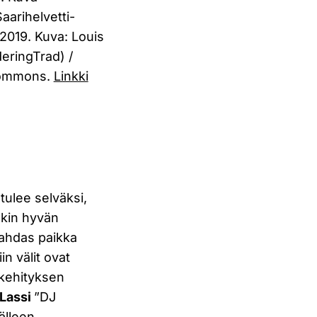
arihelvetti-
a 2019. Kuva: Louis
eringTrad) /
commons.
Linkki
 tulee selväksi,
ekin hyvän
ahdas paikka
in välit ovat
 kehityksen
Lassi
”DJ
älleen