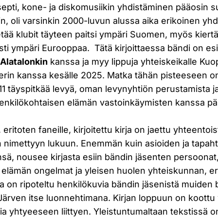
nsepti, kone- ja diskomusiikin yhdistäminen pääosin 
iin, oli varsinkin 2000-luvun alussa aika erikoinen yh
tää klubit täyteen paitsi ympäri Suomen, myös kiert
i ympäri Eurooppaa. Tätä kirjoittaessa bändi on esi
Alatalonkin
kanssa ja myy lippuja yhteiskeikalle Kuo
rin kanssa kesälle 2025. Matka tähän pisteeseen on 
 11 täyspitkää levyä, oman levynyhtiön perustamista 
henkilökohtaisen elämän vastoinkäymisten kanssa pä
, eritoten faneille, kirjoitettu kirja on jaettu yhteentoi
 nimettyyn lukuun. Enemmän kuin asioiden ja tapah
sä, nousee kirjasta esiin bändin jäsenten persoonat
 elämän ongelmat ja yleisen huolen yhteiskunnan, er
rjaa on ripoteltu henkilökuvia bändin jäsenistä muiden 
ärven itse luonnehtimana. Kirjan loppuun on koottu 
a yhtyeeseen liittyen. Yleistuntumaltaan tekstissä 