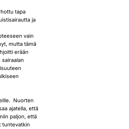
rhottu tapa
stisairautta ja
a
uoteeseen vain
nyt, mutta tämä
joitti erään
 sairaalan
kisuuteen
ulkiseen
eille. Nuorten
aa ajatella, että
iin paljon, että
t tuntevatkin