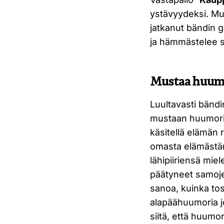
ystävyydeksi. Mu
jatkanut bändin 
ja hämmästelee si
Mustaa huumo
Luultavasti bändi
mustaan huumorii
käsitellä elämän 
omasta elämästäni
lähipiiriensä mi
päätyneet samoje
sanoa, kuinka to
alapäähuumoria j
siitä, että huumor