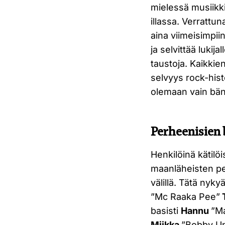
mielessä musiikk
illassa. Verrattun
aina viimeisimpiin
ja selvittää luki
taustoja. Kaikkie
selvyys rock-hist
olemaan vain bä
Perheenisien 
Henkilöinä kätilöis
maanläheisten per
välillä. Tätä nyk
”Mc Raaka Pee”
basisti
Hannu
”M
Miikka
”Bobby Un