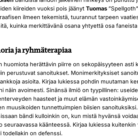
iden kiireiden vuoksi pois jäänyt
Tuomas
”Spellgoth
graafisen ilmeen tekemistä, tuurannut tarpeen vaati
tä, kuinka merkittävänä osana yhtyettä osa faneista 
ria ja ryhmäterapiaa
n huomiota herättävin piirre on sekopäisyyteen asti ki
n perustuvat sanoitukset. Monimerkityksiset sanoit
rankkoja asioita. Kirjaa lukiessa pohdin muutaman ke
 näin avoimesti. Sinänsä ilmiö on tyypillinen: useiden
elenterveyden haasteet ja muut elämän vastoinkäymise
n muusikoiden tunnettuimpien biisien sanoituksiksi. 
sissaan bändi kulloinkin on, kun mistä hyvänsä voida
o seuraavassa käänteessä. Kirjaa lukiessa kuitenkin 
i todellakin on defenssi.