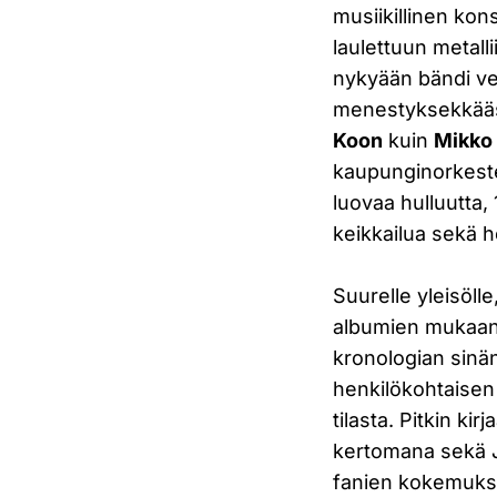
musiikillinen ko
laulettuun metall
nykyään bändi ve
menestyksekkääst
Koon
kuin
Mikko 
kaupunginorkeste
luovaa hulluutta,
keikkailua sekä 
Suurelle yleisölle
albumien mukaan
kronologian sinän
henkilökohtaisen
tilasta. Pitkin ki
kertomana sekä J
fanien kokemuksi