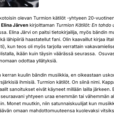
kotoisin olevan Turmion kätilöt -yhtyeen 20-vuotinen
n
Elina Järven
kirjoittaman
Turmion Kätilöt: En tahdo
. Elina Järvi on paitsi tietokirjailija, myös bändin m
 lähipiiriä haastatellut fani. Olin kaavaillut kirjaa ilta
esti), kun teos oli myös tarjolla verrattain vakavamieli
olistalla, ikään kuin täysin väärässä seurassa. Osuvast
menomaan odottaa yllätyksiä.
kerran kuulin bändin musiikkia, en oikeastaan usko
sjärkisiä ihmisiä. Turmion kätilöt. On siinä nimi. Kap
alit sanoitukset eivät käyneet millään lailla järkeen. 
a seuraavani yhtyeen uraa enemmän tai vähemmän aktii
 Monet muutkin, niin satunnaiskuulijat kun musiikki
jäävän omaan mahdottomuuteensa kuolevaksi vitsiks