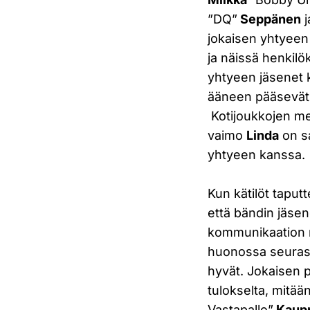
”DQ”
Seppänen
j
jokaisen yhtyeen 
ja näissä henkil
yhtyeen jäsenet k
ääneen pääsevät 
Kotijoukkojen me
vaimo
Linda
on sa
yhtyeen kanssa.
Kun kätilöt taputt
että bändin jäsen
kommunikaation 
huonossa seurassa.
hyvät. Jokaisen 
tulokselta, mitää
Vastapallo”
Kaup