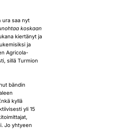
 ura saa nyt
 unohtaa koskaan
ukana kiertänyt ja
lukemisiksi ja
sen Agricola-
i, sillä Turmion
nut bändin
paleen
Enkä kyllä
visesti yli 15
toimittajat,
i. Jo yhtyeen