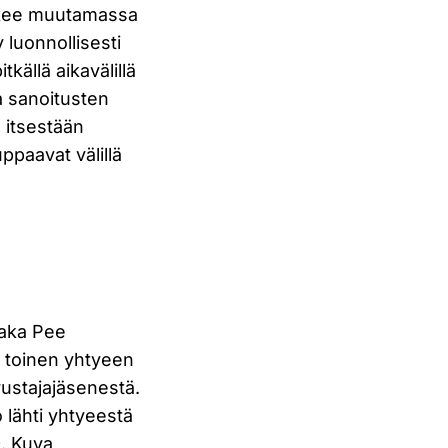
lukee muutamassa
 luonnollisesti
källä aikavälillä
a sanoitusten
a itsestään
ppaavat välillä
aaka Pee
 toinen yhtyeen
ustajajäsenestä.
 lähti yhtyeestä
. Kuva