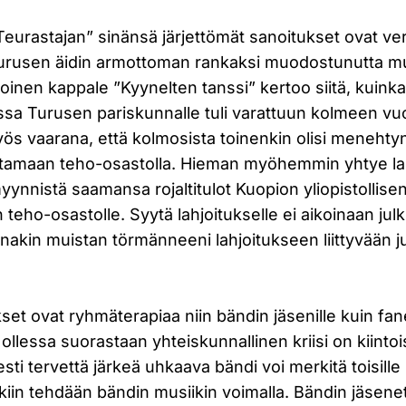
Teurastajan” sinänsä järjettömät sanoitukset ovat ve
 Turusen äidin armottoman rankaksi muodostunutta mui
oinen kappale ”Kyynelten tanssi” kertoo siitä, kuink
ssa Turusen pariskunnalle tuli varattuun kolmeen v
myös vaarana, että kolmosista toinenkin olisi menehty
astamaan teho-osastolla. Hieman myöhemmin yhtye lah
nnistä saamansa rojaltitulot Kuopion yliopistollisen
teho-osastolle. Syytä lahjoitukselle ei aikoinaan jul
 ainakin muistan törmänneeni lahjoitukseen liittyvään j
et ovat ryhmäterapiaa niin bändin jäsenille kuin fan
llessa suorastaan yhteiskunnallinen kriisi on kiintois
ti tervettä järkeä uhkaava bändi voi merkitä toisille n
iin tehdään bändin musiikin voimalla. Bändin jäsene