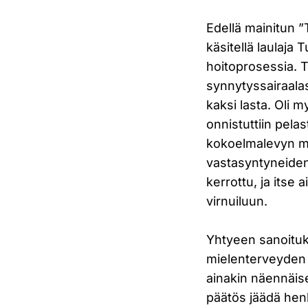
Edellä mainitun ”
käsitellä laulaja
hoitoprosessia. T
synnytyssairaala
kaksi lasta. Oli 
onnistuttiin pel
kokoelmalevyn myy
vastasyntyneiden 
kerrottu, ja itse
virnuiluun.
Yhtyeen sanoituks
mielenterveyden o
ainakin näennäises
päätös jäädä henk