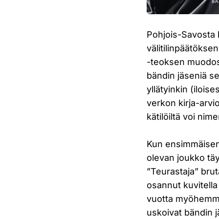
Pohjois-Savosta 
välitilinpäätökse
-teoksen muodossa
bändin jäseniä sekä
yllätyinkin (ilois
verkon kirja-arvi
kätilöiltä voi ni
Kun ensimmäisen 
olevan joukko täy
”Teurastaja” bruta
osannut kuvitell
vuotta myöhemmin.
uskoivat bändin 