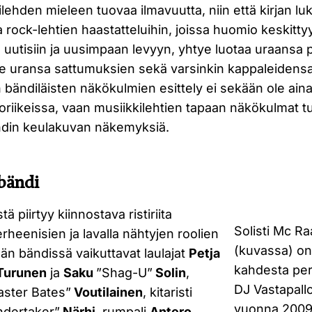
ilehden mieleen tuovaa ilmavuutta, niin että kirjan 
a rock-lehtien haastatteluihin, joissa huomio keskittyy
 uutisiin ja uusimpaan levyyn, yhtye luotaa uraansa pit
jalle uransa sattumuksien sekä varsinkin kappaleidens
n bändiläisten näkökulmien esittely ei sekään ole ain
oriikeissa, vaan musiikkilehtien tapaan näkökulmat tu
ndin keulakuvan näkemyksiä.
bändi
tä piirtyy kiinnostava ristiriita
Solisti Mc R
heenisien ja lavalla nähtyjen roolien
(kuvassa) on
yään bändissä vaikuttavat laulajat
Petja
kahdesta per
Turunen
ja
Saku
”Shag-U”
Solin
,
DJ Vastapallo
aster Bates”
Voutilainen
, kitaristi
vuonna 2009
dertaker”
Närhi
, rumpali
Antero