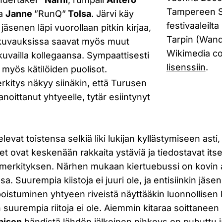
Tampereen Sa
a
Janne
”RunQ”
Tolsa
. Järvi käy
festivaaleilt
jäsenen läpi vuorollaan pitkin kirjaa,
Tarpin (Wand
ökuvauksissa saavat myös muut
Wikimedia 
uvailla kollegaansa. Sympaattisesti
lisenssiin
.
myös kätilöiden puolisot.
rkitys näkyy siinäkin, että Turusen
noittanut yhtyeelle, tytär esiintynyt
elevat toistensa selkiä liki lukijan kyllästymiseen asti,
et ovat keskenään rakkaita ystäviä ja tiedostavat its
merkityksen. Närhen mukaan kiertuebussi on kovin 
 Suurempia kiistoja ei juuri ole, ja entisiinkin jäseni
poistuminen yhtyeen riveistä näyttääkin luonnollisen
n suurempia riitoja ei ole. Aiemmin kitaraa soittaneen
pisen
bändistä lähdön jälkeinen nihkeys on puhuttu j