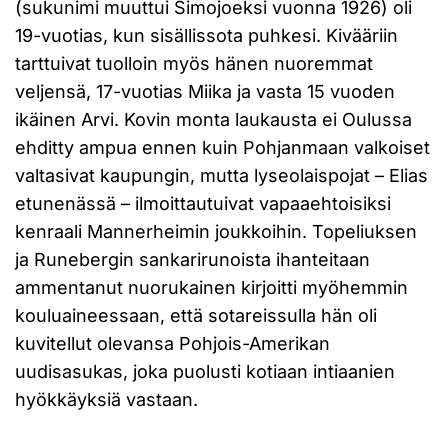
(sukunimi muuttui Simojoeksi vuonna 1926) oli
19-vuotias, kun sisällissota puhkesi. Kivääriin
tarttuivat tuolloin myös hänen nuoremmat
veljensä, 17-vuotias Miika ja vasta 15 vuoden
ikäinen Arvi. Kovin monta laukausta ei Oulussa
ehditty ampua ennen kuin Pohjanmaan valkoiset
valtasivat kaupungin, mutta lyseolaispojat – Elias
etunenässä – ilmoittautuivat vapaaehtoisiksi
kenraali Mannerheimin joukkoihin. Topeliuksen
ja Runebergin sankarirunoista ihanteitaan
ammentanut nuorukainen kirjoitti myöhemmin
kouluaineessaan, että sotareissulla hän oli
kuvitellut olevansa Pohjois-Amerikan
uudisasukas, joka puolusti kotiaan intiaanien
hyökkäyksiä vastaan.