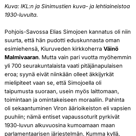
Kuva: IKL:n ja Sinimustien kuva- ja lehtiaineistoa
1930-luvulta.
Pohjois-Savossa Elias Simojoen kannatus oli niin
suurta, että hän pudotti eduskunnasta oman
esimiehensä, Kiuruveden kirkkoherra
Väinö
Malmivaaran
. Mutta vain pari vuotta myöhemmin
yli 700 seurakuntalaista vaati pitäjänapulaisen
eroa; syynä eivät niinkään olleet äkkijyrkät
mielipiteet vaan se, että Simojoella oli
taipumusta suoraan, usein myös laittomaan,
toimintaan ja omintakeiseen moraaliin. Pahinta
oli sekaantuminen Viron äärioikeiston eli vapsien
puuhiin; nämä entiset vapaussoturit pyrkivät
1930-luvun alkuvuosina kumoamaan maan
parlamentaarisen järjestelmän. Kumma kyllä,