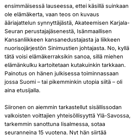
ensimmäisessä lauseessa, ettei käsillä suinkaan
ole elämäkerta, vaan teos on kuvaus
ääriajattelun synnyttäjästä, Akateemisen Karjala-
Seuran perustajajäsenestä, Isänmaallisen
Kansanliikkeen kansanedustajasta ja liikkeen
nuorisojärjestön Sinimustien johtajasta. No, kyllä
tätä voisi elämäkerraksikin sanoa, sillä miehen
elämänkulku kartoitetaan kutakuinkin tarkkaan.
Painotus on hänen julkisessa toiminnassaan
jossa Suomi – tai pikemminkin utopia siitä – oli
aina etusijalla.
Siironen on aiemmin tarkastellut sisällissodan
valkoisten voittajien yhteisöllisyyttä Ylä-Savossa,
tarkemmin sanottuna Iisalmessa, sotaa
seuranneina 15 vuotena. Nyt hän siirtää