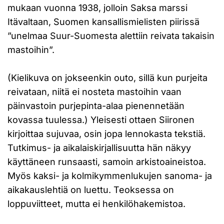
mukaan vuonna 1938, jolloin Saksa marssi
Itävaltaan, Suomen kansallismielisten piirissä
”unelmaa Suur-Suomesta alettiin reivata takaisin
mastoihin”.
(Kielikuva on jokseenkin outo, sillä kun purjeita
reivataan, niitä ei nosteta mastoihin vaan
päinvastoin purjepinta-alaa pienennetään
kovassa tuulessa.) Yleisesti ottaen Siironen
kirjoittaa sujuvaa, osin jopa lennokasta tekstiä.
Tutkimus- ja aikalaiskirjallisuutta hän näkyy
käyttäneen runsaasti, samoin arkistoaineistoa.
Myös kaksi- ja kolmikymmenlukujen sanoma- ja
aikakauslehtiä on luettu. Teoksessa on
loppuviitteet, mutta ei henkilöhakemistoa.