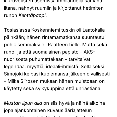
kiuruvetisten asemissa Impilahdella samana
iltana, nähnyt ruumiin ja kirjoittanut hetimiten
runon
Kenttäpappi
.
Tosiasiassa Koskenniemi tuskin oli Laatokalla
päinkään; hänen rintamamatkansa suuntautui
pohjoisemmaksi eli Raatteen tielle. Mutta sekä
runoilija että suomalainen papisto – AKS-
nuorisosta puhumattakaan – tarvitsivat
legendaa, myyttiä, ideaali-ihmistä. Sellaiseksi
Simojoki kelpasi kuolemansa jälkeen oivallisesti
– Miika Siirosen mukaan hänen muistoaan on
käytetty sekä sylkykuppina että uhriastiana.
Mustan lipun alla
on siis hyvä ja näinä aikoina
jopa ajankohtainen kuvaus ääriajattelun