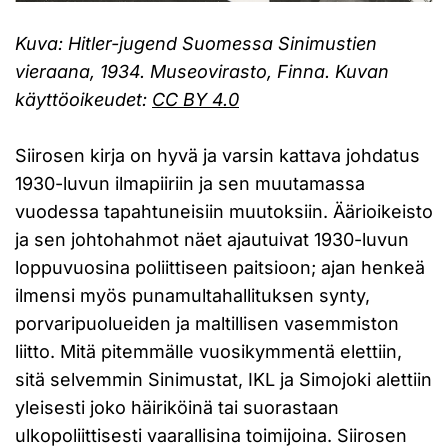
Kuva: Hitler-jugend Suomessa Sinimustien
vieraana, 1934. Museovirasto, Finna. Kuvan
käyttöoikeudet:
CC BY 4.0
Siirosen kirja on hyvä ja varsin kattava johdatus
1930-luvun ilmapiiriin ja sen muutamassa
vuodessa tapahtuneisiin muutoksiin. Äärioikeisto
ja sen johtohahmot näet ajautuivat 1930-luvun
loppuvuosina poliittiseen paitsioon; ajan henkeä
ilmensi myös punamultahallituksen synty,
porvaripuolueiden ja maltillisen vasemmiston
liitto. Mitä pitemmälle vuosikymmentä elettiin,
sitä selvemmin Sinimustat, IKL ja Simojoki alettiin
yleisesti joko häiriköinä tai suorastaan
ulkopoliittisesti vaarallisina toimijoina. Siirosen