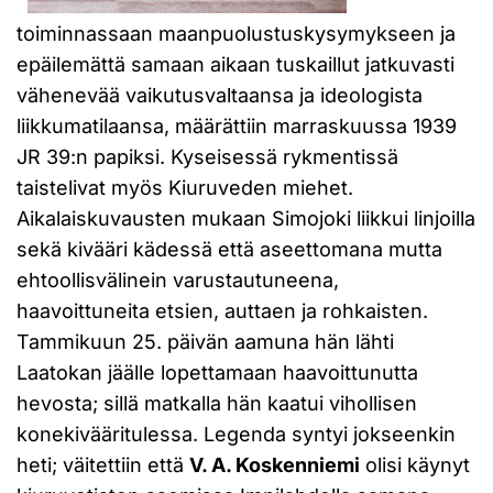
toiminnassaan maanpuolustuskysymykseen ja
epäilemättä samaan aikaan tuskaillut jatkuvasti
vähenevää vaikutusvaltaansa ja ideologista
liikkumatilaansa, määrättiin marraskuussa 1939
JR 39:n papiksi. Kyseisessä rykmentissä
taistelivat myös Kiuruveden miehet.
Aikalaiskuvausten mukaan Simojoki liikkui linjoilla
sekä kivääri kädessä että aseettomana mutta
ehtoollisvälinein varustautuneena,
haavoittuneita etsien, auttaen ja rohkaisten.
Tammikuun 25. päivän aamuna hän lähti
Laatokan jäälle lopettamaan haavoittunutta
hevosta; sillä matkalla hän kaatui vihollisen
konekivääritulessa. Legenda syntyi jokseenkin
heti; väitettiin että
V. A. Koskenniemi
olisi käynyt