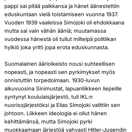
pappi sai pitää paikkansa ja hänet äänestettiin
eduskuntaan vielä toistamiseen vuonna 1937.
Vuoden 1939 vaaleissa Simojoki oli ehdokkaana
mutta sai vain vähän ääniä; muutamassa
vuodessa hänestä oli tullut milteipä politiikan
hylkiö joka yritti jopa erota eduskunnasta.
Suomalainen äärioikeisto nousi suhteellisen
nopeasti, ja nopeasti sen pyrkimykset myös
onnistuttiin torpedoimaan. 1930-luvun
alkuvuosina Sinimustat, lapuanliikkeen liepeille
syntynyt koululaisjärjestö, tuli IKL:n
nuorisojärjestöksi ja Elias Simojoki valittiin sen
johtoon. Liikkeen ideologia ei ollut hänen
kehittämänsä, mutta Simojoki pyrki
muokkaamaan järjestöä vahvasti Hitler-Jugendin