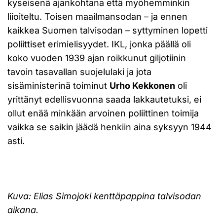
kyseisenä ajankohtana että myöhemminkin
liioiteltu. Toisen maailmansodan – ja ennen
kaikkea Suomen talvisodan – syttyminen lopetti
poliittiset erimielisyydet. IKL, jonka päällä oli
koko vuoden 1939 ajan roikkunut giljotiinin
tavoin tasavallan suojelulaki ja jota
sisäministerinä toiminut
Urho Kekkonen
oli
yrittänyt edellisvuonna saada lakkautetuksi, ei
ollut enää minkään arvoinen poliittinen toimija
vaikka se saikin jäädä henkiin aina syksyyn 1944
asti.
Kuva: Elias Simojoki kenttäpappina talvisodan
aikana.