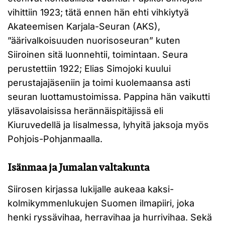
vihittiin 1923; tätä ennen hän ehti vihkiytyä
Akateemisen Karjala-Seuran (AKS),
”äärivalkoisuuden nuorisoseuran” kuten
Siiroinen sitä luonnehtii, toimintaan. Seura
perustettiin 1922; Elias Simojoki kuului
perustajajäseniin ja toimi kuolemaansa asti
seuran luottamustoimissa. Pappina hän vaikutti
yläsavolaisissa herännäispitäjissä eli
Kiuruvedellä ja Iisalmessa, lyhyitä jaksoja myös
Pohjois-Pohjanmaalla.
Isänmaa ja Jumalan valtakunta
Siirosen kirjassa lukijalle aukeaa kaksi-
kolmikymmenlukujen Suomen ilmapiiri, joka
henki ryssävihaa, herravihaa ja hurrivihaa. Sekä