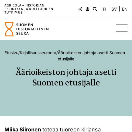
AGRICOLA – HISTORIAN,
FI
SV
EN
PERINTEEN JA KULTTUURIEN
TUTKIMUS
Etusivu
/
Kirjallisuusseuranta
/
Äärioikeiston johtaja asetti Suomen
etusijalle
Äärioikeiston johtaja asetti
Suomen etusijalle
Miika Siironen
toteaa tuoreen kirjansa