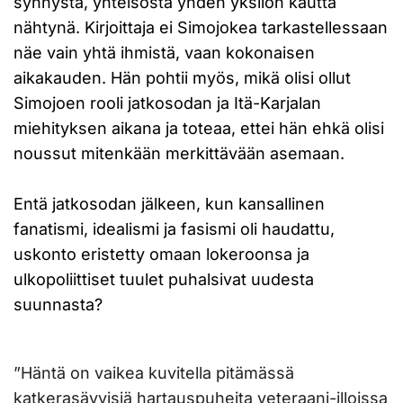
synnystä, yhteisöstä yhden yksilön kautta
nähtynä. Kirjoittaja ei Simojokea tarkastellessaan
näe vain yhtä ihmistä, vaan kokonaisen
aikakauden. Hän pohtii myös, mikä olisi ollut
Simojoen rooli jatkosodan ja Itä-Karjalan
miehityksen aikana ja toteaa, ettei hän ehkä olisi
noussut mitenkään merkittävään asemaan.
Entä jatkosodan jälkeen, kun kansallinen
fanatismi, idealismi ja fasismi oli haudattu,
uskonto eristetty omaan lokeroonsa ja
ulkopoliittiset tuulet puhalsivat uudesta
suunnasta?
”Häntä on vaikea kuvitella pitämässä
katkerasävyisiä hartauspuheita veteraani-illoissa