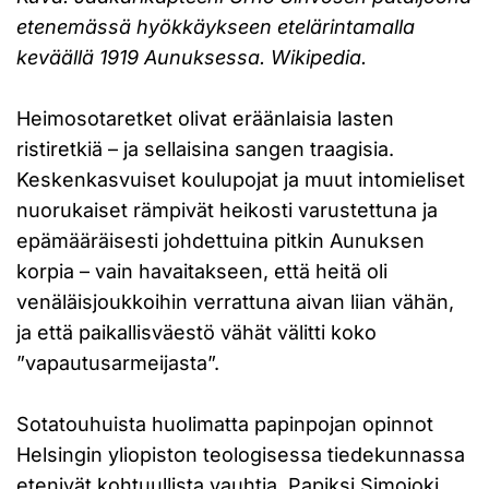
etenemässä hyökkäykseen etelärintamalla
keväällä 1919 Aunuksessa. Wikipedia.
Heimosotaretket olivat eräänlaisia lasten
ristiretkiä – ja sellaisina sangen traagisia.
Keskenkasvuiset koulupojat ja muut intomieliset
nuorukaiset rämpivät heikosti varustettuna ja
epämääräisesti johdettuina pitkin Aunuksen
korpia – vain havaitakseen, että heitä oli
venäläisjoukkoihin verrattuna aivan liian vähän,
ja että paikallisväestö vähät välitti koko
”vapautusarmeijasta”.
Sotatouhuista huolimatta papinpojan opinnot
Helsingin yliopiston teologisessa tiedekunnassa
etenivät kohtuullista vauhtia. Papiksi Simojoki