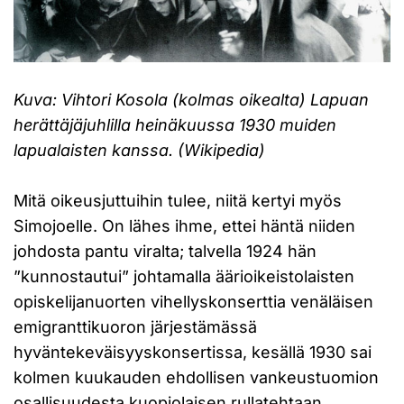
Kuva: Vihtori Kosola (kolmas oikealta) Lapuan
herättäjäjuhlilla heinäkuussa 1930 muiden
lapualaisten kanssa. (Wikipedia)
Mitä oikeusjuttuihin tulee, niitä kertyi myös
Simojoelle. On lähes ihme, ettei häntä niiden
johdosta pantu viralta; talvella 1924 hän
”kunnostautui” johtamalla äärioikeistolaisten
opiskelijanuorten vihellyskonserttia venäläisen
emigranttikuoron järjestämässä
hyväntekeväisyyskonsertissa, kesällä 1930 sai
kolmen kuukauden ehdollisen vankeustuomion
osallisuudesta kuopiolaisen rullatehtaan