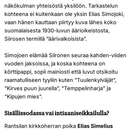
näkökulman yhteisöstä yksilöön. Tarkastelun
kohteena ei kuitenkaan ole yksin Elias Simojoki,
vaan hänen kauttaan piirtyy kuva lähes koko
suomalaisesta 1930-luvun äärioikeistosta,
Siirosen termillä ”äärivalkoisista”.
Simojoen elämää Siironen seuraa kahden-viiden
vuoden jaksoissa, ja koska kohteena on
körttipappi, sopii mainiosti että luvut otsikoitu
raamatulliseen tyyliin kuten ”Tuulenkylväjät”,
”Kirves puun juurella”, ”Temppelinharja” ja
”Kipujen mies”.
Sisällissodassa vai intiaaniseikkailulla?
Rantsilan kirkkoherran poika
Elias Simelius