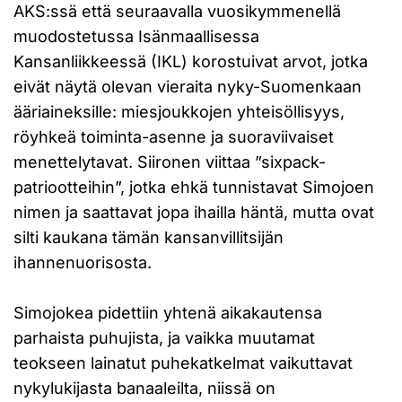
AKS:ssä että seuraavalla vuosikymmenellä
muodostetussa Isänmaallisessa
Kansanliikkeessä (IKL) korostuivat arvot, jotka
eivät näytä olevan vieraita nyky-Suomenkaan
ääriaineksille: miesjoukkojen yhteisöllisyys,
röyhkeä toiminta-asenne ja suoraviivaiset
menettelytavat. Siironen viittaa ”sixpack-
patriootteihin”, jotka ehkä tunnistavat Simojoen
nimen ja saattavat jopa ihailla häntä, mutta ovat
silti kaukana tämän kansanvillitsijän
ihannenuorisosta.
Simojokea pidettiin yhtenä aikakautensa
parhaista puhujista, ja vaikka muutamat
teokseen lainatut puhekatkelmat vaikuttavat
nykylukijasta banaaleilta, niissä on