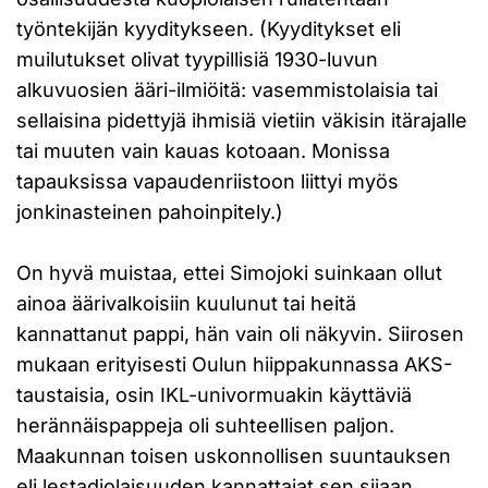
työntekijän kyyditykseen. (Kyyditykset eli
muilutukset olivat tyypillisiä 1930-luvun
alkuvuosien ääri-ilmiöitä: vasemmistolaisia tai
sellaisina pidettyjä ihmisiä vietiin väkisin itärajalle
tai muuten vain kauas kotoaan. Monissa
tapauksissa vapaudenriistoon liittyi myös
jonkinasteinen pahoinpitely.)
On hyvä muistaa, ettei Simojoki suinkaan ollut
ainoa äärivalkoisiin kuulunut tai heitä
kannattanut pappi, hän vain oli näkyvin. Siirosen
mukaan erityisesti Oulun hiippakunnassa AKS-
taustaisia, osin IKL-univormuakin käyttäviä
herännäispappeja oli suhteellisen paljon.
Maakunnan toisen uskonnollisen suuntauksen
eli lestadiolaisuuden kannattajat sen sijaan