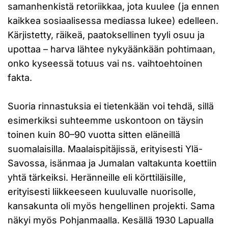
samanhenkistä retoriikkaa, jota kuulee (ja ennen
kaikkea sosiaalisessa mediassa lukee) edelleen.
Kärjistetty, räikeä, paatoksellinen tyyli osuu ja
upottaa – harva lähtee nykyäänkään pohtimaan,
onko kyseessä totuus vai ns. vaihtoehtoinen
fakta.
Suoria rinnastuksia ei tietenkään voi tehdä, sillä
esimerkiksi suhteemme uskontoon on täysin
toinen kuin 80–90 vuotta sitten eläneillä
suomalaisilla. Maalaispitäjissä, erityisesti Ylä-
Savossa, isänmaa ja Jumalan valtakunta koettiin
yhtä tärkeiksi. Heränneille eli körttiläisille,
erityisesti liikkeeseen kuuluvalle nuorisolle,
kansakunta oli myös hengellinen projekti. Sama
näkyi myös Pohjanmaalla. Kesällä 1930 Lapualla