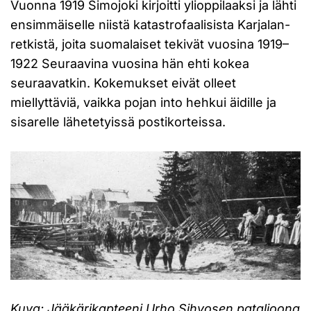
Vuonna 1919 Simojoki kirjoitti ylioppilaaksi ja lähti
ensimmäiselle niistä katastrofaalisista Karjalan-
retkistä, joita suomalaiset tekivät vuosina 1919–
1922 Seuraavina vuosina hän ehti kokea
seuraavatkin. Kokemukset eivät olleet
miellyttäviä, vaikka pojan into hehkui äidille ja
sisarelle lähetetyissä postikorteissa.
Kuva: Jääkärikapteeni Urho Sihvosen pataljoona