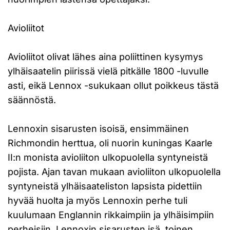
Avioliitot
Avioliitot olivat lähes aina poliittinen kysymys
ylhäisaatelin piirissä vielä pitkälle 1800 -luvulle
asti, eikä Lennox -sukukaan ollut poikkeus tästä
säännöstä.
Lennoxin sisarusten isoisä, ensimmäinen
Richmondin herttua, oli nuorin kuningas Kaarle
II:n monista avioliiton ulkopuolella syntyneistä
pojista. Ajan tavan mukaan avioliiton ulkopuolella
syntyneistä ylhäisaateliston lapsista pidettiin
hyvää huolta ja myös Lennoxin perhe tuli
kuulumaan Englannin rikkaimpiin ja ylhäisimpiin
perheisiin. Lennoxin sisarusten isä, toinen