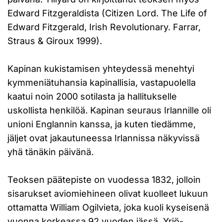
Edward Fitzgeraldista (Citizen Lord. The Life of
Edward Fitzgerald, Irish Revolutionary. Farrar,
Straus & Giroux 1999).
Kapinan kukistamisen yhteydessä menehtyi
kymmeniätuhansia kapinallisia, vastapuolella
kaatui noin 2000 sotilasta ja hallitukselle
uskollista henkilöä. Kapinan seuraus Irlannille oli
unioni Englannin kanssa, ja kuten tiedämme,
jäljet ovat jakautuneessa Irlannissa näkyvissä
yhä tänäkin päivänä.
Teoksen päätepiste on vuodessa 1832, jolloin
sisarukset aviomiehineen olivat kuolleet lukuun
ottamatta William Ogilvieta, joka kuoli kyseisenä
vuonna korkeassa 92 vuoden iässä. Yrjö-