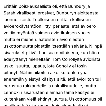
Erittäin poikkeuksellista oli, että Bunbury ja
Sarah virallisesti erosivat, Bunburyn aloitteesta
luonnollisesti. Tuolloiseen erittäin kalliiseen
avioerokäytäntöön liittyi periaate, että avioero
voitiin myöntää vaimon aviorikoksen vuoksi
mutta ei miehen: aatelisten aviomiesten
uskottomuutta pidettiin itsestään selvänä. Niinpä
sisarukset pitivät Louisaa omituisena, kun hän oli
edellyttänyt mieheltään Tom Conollyltä aviollista
uskollisuutta, lupaus, jota Conolly ei tosin
pitänyt. Näihin aikoihin alkoi kuitenkin yhä
enemmän yleistyä käsitys siitä, että avioliiton tuli
perustua rakkaudelle ja uskollisuudelle, mutta
Lennoxin sisarusten elämään tämä käsitys ei
kuitenkaan vielä ehtinyt juurtua. Uskottomuus oli
hyväksyttyä niin kauan, kuin skandaalia ei