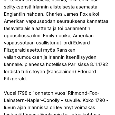
selityksensä Irlannin alisteisesta asemasta
Englantiin nähden. Charles James Fox alkoi
Amerikan vapaussodan seurauksena kannattaa
tasavaltalaisia aatteita ja toi parlamentin
oppositiossa ilmi. Emilyn poika, Amerikan
vapaussotaan osallistunut lordi Edward
Fitzgerald asettui myös Ranskan
vallankumouksen ja Irlannin itsenäisyyden
kannalle: pienessä hotellissa Pariisissa 8.11.1792
lordista tuli citoyen (kansalainen) Edouard
Fitzgerald.
Vuosi 1798 oli onneton vuosi Rihmond-Fox-
Leinstern-Napier-Conolly – suvulle. Koko 1790 -
luvun ajan Irlannissa oli levinnyt voimakas
tyytymättömyys Englannin hallintoa kohtaan.