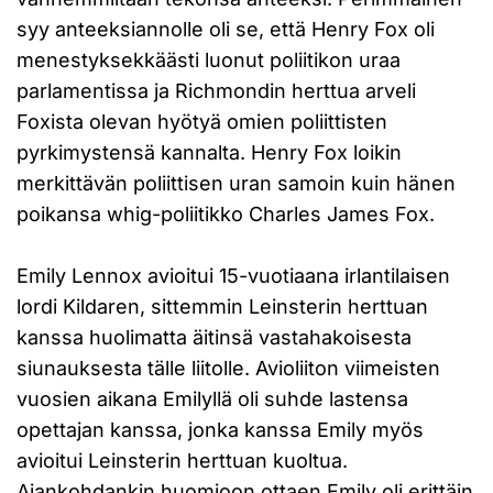
syy anteeksiannolle oli se, että Henry Fox oli
menestyksekkäästi luonut poliitikon uraa
parlamentissa ja Richmondin herttua arveli
Foxista olevan hyötyä omien poliittisten
pyrkimystensä kannalta. Henry Fox loikin
merkittävän poliittisen uran samoin kuin hänen
poikansa whig-poliitikko Charles James Fox.
Emily Lennox avioitui 15-vuotiaana irlantilaisen
lordi Kildaren, sittemmin Leinsterin herttuan
kanssa huolimatta äitinsä vastahakoisesta
siunauksesta tälle liitolle. Avioliiton viimeisten
vuosien aikana Emilyllä oli suhde lastensa
opettajan kanssa, jonka kanssa Emily myös
avioitui Leinsterin herttuan kuoltua.
Ajankohdankin huomioon ottaen Emily oli erittäin