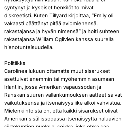
syntynyt ja kyseiset henkilöt toimivat
diskreetisti. Kuten Tillyard kirjoittaa, ”Emily oli
vakaasti päättänyt pitää aviomiehensä,
rakastajansa ja hyvän nimensä” ja hoiti suhteen
rakastajansa William Ogilvien kanssa suurella
hienotunteisuudella.
Politiikka
Carolinea lukuun ottamatta muut sisarukset
asettuivat enemmin tai myöhemmin asumaan
Irlantiin, jossa Amerikan vapaussodan ja
Ranskan suuren vallankumouksen aatteet saivat
vaikutuksensa ja itsenäisyysliike alkoi vahvistua.
Mielenkiintoista on, että kaikki sisarukset olivat
Amerikan sisällissodassa itsenäisyyttä haluavien
siirtokuntien puolella, seikka, joka ehkä saa