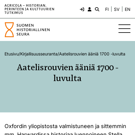
AGRICOLA – HISTORIAN,
FI
SV
EN
PERINTEEN JA KULTTUURIEN
TUTKIMUS
Etusivu
/
Kirjallisuusseuranta
/
Aatelisrouvien ääniä 1700 -luvulta
Aatelisrouvien ääniä 1700 -
luvulta
Oxfordin yliopistosta valmistuneen ja sittemmin
mm. Harwardissa historiaa luennoineen Stella