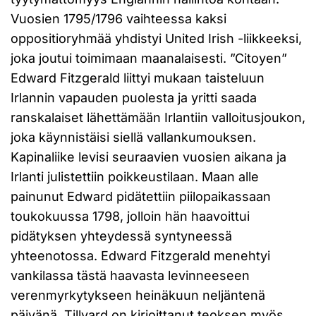
Vuosien 1795/1796 vaihteessa kaksi
oppositioryhmää yhdistyi United Irish -liikkeeksi,
joka joutui toimimaan maanalaisesti. ”Citoyen”
Edward Fitzgerald liittyi mukaan taisteluun
Irlannin vapauden puolesta ja yritti saada
ranskalaiset lähettämään Irlantiin valloitusjoukon,
joka käynnistäisi siellä vallankumouksen.
Kapinaliike levisi seuraavien vuosien aikana ja
Irlanti julistettiin poikkeustilaan. Maan alle
painunut Edward pidätettiin piilopaikassaan
toukokuussa 1798, jolloin hän haavoittui
pidätyksen yhteydessä syntyneessä
yhteenotossa. Edward Fitzgerald menehtyi
vankilassa tästä haavasta levinneeseen
verenmyrkytykseen heinäkuun neljäntenä
päivänä. Tillyard on kirjoittanut teoksen myös