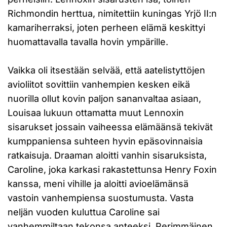
Richmondin herttua, nimitettiin kuningas Yrjö II:n
kamariherraksi, joten perheen elämä keskittyi
huomattavalla tavalla hovin ympärille.
Vaikka oli itsestään selvää, että aatelistyttöjen
avioliitot sovittiin vanhempien kesken eikä
nuorilla ollut kovin paljon sananvaltaa asiaan,
Louisaa lukuun ottamatta muut Lennoxin
sisarukset jossain vaiheessa elämäänsä tekivät
kumppaniensa suhteen hyvin epäsovinnaisia
ratkaisuja. Draaman aloitti vanhin sisaruksista,
Caroline, joka karkasi rakastettunsa Henry Foxin
kanssa, meni vihille ja aloitti avioelämänsä
vastoin vanhempiensa suostumusta. Vasta
neljän vuoden kuluttua Caroline sai
vanhemmiltaan tekonsa anteeksi. Perimmäinen