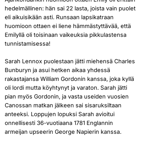
hedelmällinen: hän sai 22 lasta, joista vain puolet
eli aikuisikään asti. Runsaan lapsikatraan
huomioon ottaen ei liene hämmästyttävää, että
Emilyllä oli toisinaan vaikeuksia pikkulastensa
tunnistamisessa!
Sarah Lennox puolestaan jätti miehensä Charles
Bunburyn ja asui hetken aikaa yhdessä
rakastajansa William Gordonin kanssa, joka kyllä
oli lordi mutta köyhtynyt ja varaton. Sarah jätti
pian myös Gordonin, ja vasta useiden vuosien
Canossan matkan jälkeen sai sisaruksiltaan
anteeksi. Loppujen lopuksi Sarah avioitui
onnellisesti 36-vuotiaana 1781 Englannin
armeijan upseerin George Napierin kanssa.