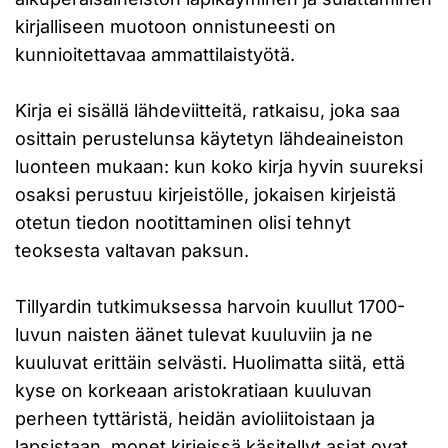
kirjalliseen muotoon onnistuneesti on
kunnioitettavaa ammattilaistyötä.
Kirja ei sisällä lähdeviitteitä, ratkaisu, joka saa
osittain perustelunsa käytetyn lähdeaineiston
luonteen mukaan: kun koko kirja hyvin suureksi
osaksi perustuu kirjeistölle, jokaisen kirjeistä
otetun tiedon nootittaminen olisi tehnyt
teoksesta valtavan paksun.
Tillyardin tutkimuksessa harvoin kuullut 1700-
luvun naisten äänet tulevat kuuluviin ja ne
kuuluvat erittäin selvästi. Huolimatta siitä, että
kyse on korkeaan aristokratiaan kuuluvan
perheen tyttäristä, heidän avioliitoistaan ja
lapsistaan, monet kirjeissä käsitellyt asiat ovat