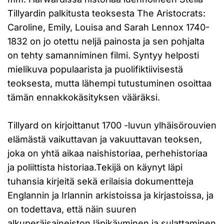
Tillyardin palkitusta teoksesta The Aristocrats:
Caroline, Emily, Louisa and Sarah Lennox 1740-
1832 on jo otettu neljä painosta ja sen pohjalta
on tehty samanniminen filmi. Syntyy helposti
mielikuva populaarista ja puolifiktiivisestä
teoksesta, mutta lähempi tutustuminen osoittaa
tämän ennakkokäsityksen vääräksi.
Tillyard on kirjoittanut 1700 -luvun ylhäisörouvien
elämästä vaikuttavan ja vakuuttavan teoksen,
joka on yhtä aikaa naishistoriaa, perhehistoriaa
ja poliittista historiaa.Tekijä on käynyt läpi
tuhansia kirjeitä sekä erilaisia dokumentteja
Englannin ja Irlannin arkistoissa ja kirjastoissa, ja
on todettava, että näin suuren
alkuperäisaineiston läpikäyminen ja sulattaminen