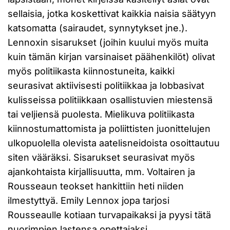
sellaisia, jotka koskettivat kaikkia naisia säätyyn
katsomatta (sairaudet, synnytykset jne.).
Lennoxin sisarukset (joihin kuului myös muita
kuin tämän kirjan varsinaiset päähenkilöt) olivat
myös politiikasta kiinnostuneita, kaikki
seurasivat aktiivisesti politiikkaa ja lobbasivat
kulisseissa politiikkaan osallistuvien miestensä
tai veljiensä puolesta. Mielikuva politiikasta
kiinnostumattomista ja poliittisten juonittelujen
ulkopuolella olevista aatelisneidoista osoittautuu
siten vääräksi. Sisarukset seurasivat myös
ajankohtaista kirjallisuutta, mm. Voltairen ja
Rousseaun teokset hankittiin heti niiden
ilmestyttyä. Emily Lennox jopa tarjosi
Rousseaulle kotiaan turvapaikaksi ja pyysi tätä
nuorimpien lastensa opettajaksi.