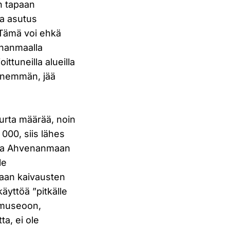
n tapaan
la asutus
 Tämä voi ehkä
enanmaalla
ittuneilla alueilla
 enemmän, jää
urta määrää, noin
 000, siis lähes
tta Ahvenanmaan
le
kaan kaivausten
äyttöä ”pitkälle
smuseoon,
ta, ei ole