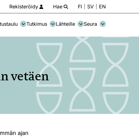
Rekisteröidy
Hae
FI
SV
EN
tustaulu
Tutkimus
Lähteille
Seura
in vetäen
hemmän ajan