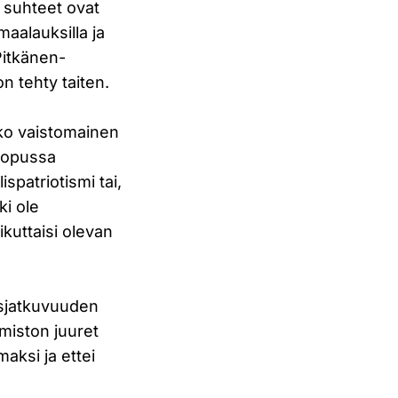
n suhteet ovat
maalauksilla ja
Pitkänen-
n tehty taiten.
oko vaistomainen
 lopussa
spatriotismi tai,
ki ole
kuttaisi olevan
usjatkuvuuden
miston juuret
aksi ja ettei