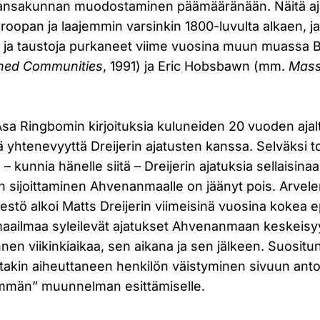
nsakunnan muodostaminen päämääränään. Näitä aj
uroopan ja laajemmin varsinkin 1800-luvulta alkaen, ja
et ja taustoja purkaneet viime vuosina muun muassa 
ned Communities
, 1991) ja Eric Hobsbawn (mm.
Mass
.
sa Ringbomin kirjoituksia kuluneiden 20 vuoden ajalta
htenevyyttä Dreijerin ajatusten kanssa. Selväksi tok
unnia hänelle siitä – Dreijerin ajatuksia sellaisinaan
n sijoittaminen Ahvenanmaalle on jäänyt pois. Arvele
tö alkoi Matts Dreijerin viimeisinä vuosina kokea
aailmaa syleilevät ajatukset Ahvenanmaan keskeis
en viikinkiaikaa, sen aikana ja sen jälkeen. Suositu
takin aiheuttaneen henkilön väistyminen sivuun ant
män” muunnelman esittämiselle.