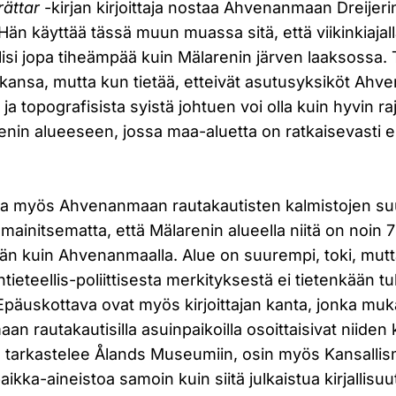
rättar
-kirjan kirjoittaja nostaa Ahvenanmaan Dreijeri
än käyttää tässä muun muassa sitä, että viikinkiajal
isi jopa tiheämpää kuin Mälarenin järven laaksossa.
kkansa, mutta kun tietää, etteivät asutusyksiköt Ahv
 ja topografisista syistä johtuen voi olla kuin hyvin rajo
renin alueeseen, jossa maa-aluetta on ratkaisevasti
.
staa myös Ahvenanmaan rautakautisten kalmistojen su
 mainitsematta, että Mälarenin alueella niitä on noin 7
än kuin Ahvenanmaalla. Alue on suurempi, toki, mu
ieteellis-poliittisesta merkityksestä ei tietenkään tu
Epäuskottava ovat myös kirjoittajan kanta, jonka mu
n rautakautisilla asuinpaikoilla osoittaisivat niiden k
n tarkastelee Ålands Museumiin, osin myös Kansalli
ikka-aineistoa samoin kuin siitä julkaistua kirjallisuut