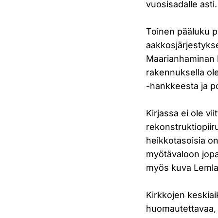
vuosisadalle asti.
Toinen pääluku p
aakkosjärjestykse
Maarianhaminan k
rakennuksella ole
-hankkeesta ja po
Kirjassa ei ole vii
rekonstruktiopiir
heikkotasoisia o
myötävaloon jopa 
myös kuva Lemland
Kirkkojen keskiaik
huomautettavaa, s