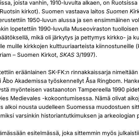
oissa, joista vanhin, 1910-luvulta alkaen, on Ruotsissa
Ruotsin kirkot). Suomen vastaava laitos
Suomen Kirk
rustettiin 1950-luvun alussa ja sen ensimmäinen vol
nkin lopetettiin 1990-luvulla Museoviraston tuolloisen
äätöksellä, mikä oli järkytys ja pettymys kirkko- ja kult
le muille kirkkojen kulttuuriaarteista kiinnostuneille
oriam – Suomen Kirkot,
SKAS
3/1997).
ettiin eräänlainen SK-FK:n rinnakkaissarja nimeltää
oli Åbo Akademissa työskennellyt Åsa Ringbom. Hanket
 syystä myönteisen vastaanoton Tampereella 1990 pide
es Medievales -kokoontumisessa. Nämä olivat aikoja
mus alkoi nousta uudelleen Suomessa muodostuen si
miksi varsinkin historiantutkimuksen ja arkeologian pi
ämässään esitelmässä, joka sittemmin myös julkaistiin