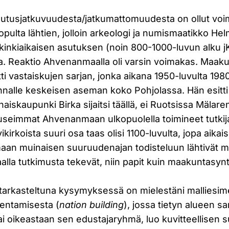
utusjatkuvuudesta/jatkumattomuudesta on ollut voim
opulta lähtien, jolloin arkeologi ja numismaatikko Hel
inkiaikaisen asutuksen (noin 800-1000-luvun alku j
sta. Reaktio Ahvenanmaalla oli varsin voimakas. Maak
itti vastaiskujen sarjan, jonka aikana 1950-luvulta 198
nalle keskeisen aseman koko Pohjolassa. Hän esitt
naiskaupunki Birka sijaitsi täällä, ei Ruotsissa Mälare
useimmat Ahvenanmaan ulkopuolella toimineet tutkija
irkoista suuri osa taas olisi 1100-luvulta, jopa aikai
an muinaisen suuruudenajan todisteluun lähtivät
a tutkimusta tekevät, niin papit kuin maakuntasyntyi
 tarkasteltuna kysymyksessä on mielestäni malliesim
entamisesta (
nation building
), jossa tietyn alueen s
ai oikeastaan sen edustajaryhmä, luo kuvitteellisen 