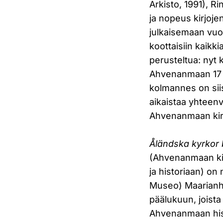
Arkisto, 1991), R
ja nopeus kirjoje
julkaisemaan vuot
koottaisiin kaikk
perusteltua: nyt
Ahvenanmaan 17 ki
kolmannes on siis
aikaistaa yhteenv
Ahvenanmaan kirk
Åländska kyrkor b
(Ahvenanmaan kirk
ja historiaan) o
Museo) Maarianha
päälukuun, joist
Ahvenanmaan histo