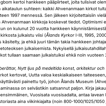
ingbom kertoi hankkeen pääpiirteet, joita tulisivat o
n aikataulun suhteen: kaikki Ahvenanmaan kirkot tulta
een 1997 mennessä. Sen jälkeen kirjoitettaisiin viel
ia Ahvenanmaan kirkkoja koskevat tiedot. Optimismi ei
 kun on kulunut 20 vuotta hankkeen käynnistämisestä
rkosta julkaistu viisi (
Ålands Kyrkor
I-III, 1995, 200
 käsitelty, ja ehkä juuri tämän takia hankkeen johtaj
etoteoksen julkaisemista. Nykyisellä julkaisutahdilla
ot tullaan saamaan julkaistuiksi ehkä noin vuotee
erättar, Nytt ljus på medeltida konst, arkitektur och 
ot kertovat, Uutta valoa keskiaikaiseen taiteeseen, 
n näyttävästi painettu työ, johon Ålands Museum (A
minassa on selvästikin satsannut paljon. Kirja jak
a ensimmäinen, Vuosisata vuosisadalta, antaa lavean
riasta aina viikinkiajalta (noin 800-1000/1025/1050 j