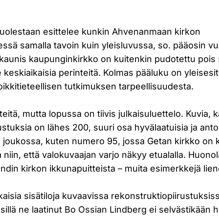
uolestaan esittelee kunkin Ahvenanmaan kirkon
ssä samalla tavoin kuin yleisluvussa, so. pääosin vu
aunis kaupunginkirkko on kuitenkin pudotettu pois s
 keskiaikaisia perinteitä. Kolmas pääluku on yleisesi
ikkitieteellisen tutkimuksen tarpeellisuudesta.
tteitä, mutta lopussa on tiivis julkaisuluettelo. Kuvia, k
ustuksia on lähes 200, suuri osa hyvälaatuisia ja ant
n joukossa, kuten numero 95, jossa Getan kirkko on 
niin, että valokuvaajan varjo näkyy etualalla. Huono
in kirkon ikkunapuitteista – muita esimerkkejä lien
aisia sisätiloja kuvaavissa rekonstruktiopiirustuksiss
illä ne laatinut Bo Ossian Lindberg ei selvästikään ha