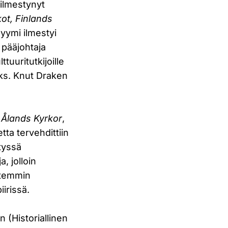
 ilmestynyt
ot, Finlands
yymi ilmestyi
 pääjohtaja
tuuritutkijoille
 (ks. Knut Draken
n
Ålands Kyrkor
,
ta tervehdittiin
tyssä
, jolloin
ttemmin
irissä.
 (Historiallinen