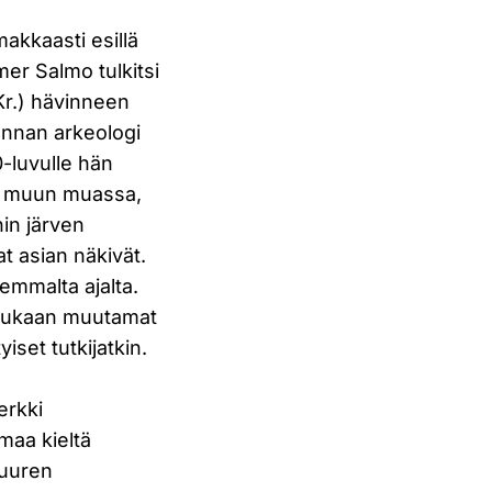
akkaasti esillä
mer Salmo tulkitsi
Kr.) hävinneen
unnan arkeologi
0-luvulle hän
i muun muassa,
nin järven
t asian näkivät.
semmalta ajalta.
 mukaan muutamat
set tutkijatkin.
erkki
amaa kieltä
suuren