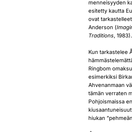
menneisyyden ka
esitetty kautta E
ovat tarkastelle
Anderson (
Imagi
Traditions
, 1983)
Kun tarkastelee Å
hämmästelemättä y
Ringbom omaksu – k
esimerkiksi Birka
Ahvenanmaan väes
tämän verraten m
Pohjoismaissa enn
kiusaantuneisuut
hiukan ”pehmeäm