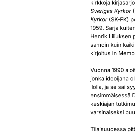
kirkkoja kirjasarj
Sveriges Kyrkor
(
Kyrkor
(SK-FK) pe
1959. Sarja kuite
Henrik Liliuksen p
samoin kuin kaikil
kirjoitus In Mem
Vuonna 1990 aloit
jonka ideoijana 
ilolla, ja se sai
ensimmäisessä Di
keskiajan tutki
varsinaiseksi buu
Tilaisuudessa pit