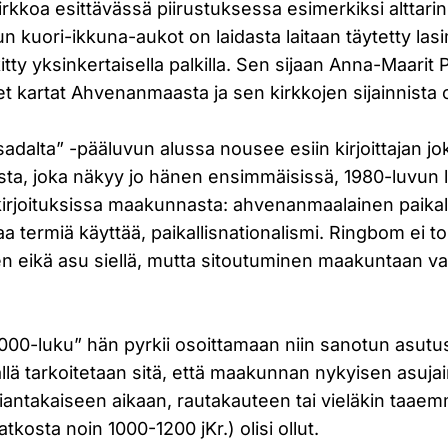
rkkoa esittävässä piirustuksessa esimerkiksi alttari
un kuori-ikkuna-aukot on laidasta laitaan täytetty lasi
itty yksinkertaisella palkilla. Sen sijaan Anna-Maarit 
et kartat Ahvenanmaasta ja sen kirkkojen sijainnista o
adalta” -pääluvun alussa nousee esiin kirjoittajan j
usta, joka näkyy jo hänen ensimmäisissä, 1980-luvun
irjoituksissa maakunnasta: ahvenanmaalainen paikalli
a termiä käyttää, paikallisnationalismi. Ringbom ei to
 eikä asu siellä, mutta sitoutuminen maakuntaan vai
1000-luku” hän pyrkii osoittamaan niin sanotun asut
lä tarkoitetaan sitä, että maakunnan nykyisen asujai
oriantakaiseen aikaan, rautakauteen tai vieläkin taaemm
tkosta noin 1000-1200 jKr.) olisi ollut.