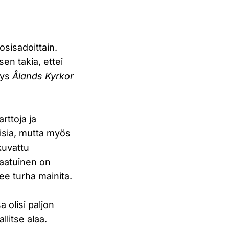
osisadoittain.
en takia, ettei
tys
Ålands Kyrkor
arttoja ja
oisia, mutta myös
kuvattu
laatuinen on
ee turha mainita.
a olisi paljon
llitse alaa.