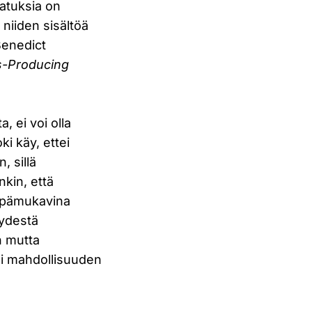
atuksia on
 niiden sisältöä
Benedict
-Producing
, ei voi olla
i käy, ettei
, sillä
nkin, että
 epämukavina
yydestä
n mutta
oi mahdollisuuden