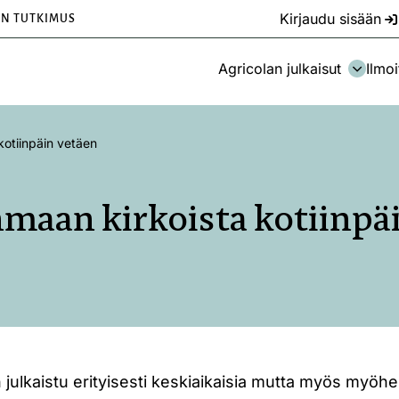
Kirjaudu sisään
EN TUTKIMUS
Agricolan julkaisut
Ilmoi
otiinpäin vetäen
aan kirkoista kotiinpä
 julkaistu erityisesti keskiaikaisia mutta myös myö