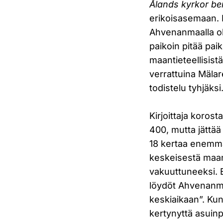
Ålands kyrkor be
erikoisasemaan. H
Ahvenanmaalla ol
paikoin pitää pai
maantieteellisistä
verrattuina Mäla
todistelu tyhjäksi
Kirjoittaja koro
400, mutta jättää
18 kertaa enemm
keskeisestä maant
vakuuttuneeksi. 
löydöt Ahvenanmaa
keskiaikaan”. Ku
kertynyttä asuinpa