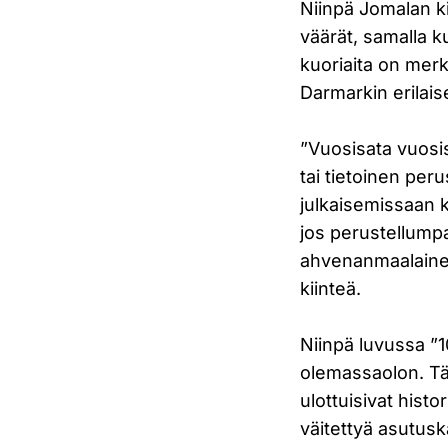
Niinpä Jomalan ki
väärät, samalla k
kuoriaita on merk
Darmarkin erilais
”Vuosisata vuosis
tai tietoinen per
julkaisemissaan k
jos perustellumpa
ahvenanmaalainen
kiinteä.
Niinpä luvussa ”
olemassaolon. Täl
ulottuisivat hist
väitettyä asutuska