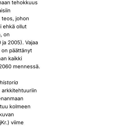
lemaan tehokkuus
isiin
ä teos, johon
 ehkä ollut
, on
0 ja 2005). Vajaa
a on päättänyt
han kaikki
n 2060 mennessä.
historia
arkkitehtuuriin
hvenanmaan
autuu kolmeen
 kuvan
Kr.) viime