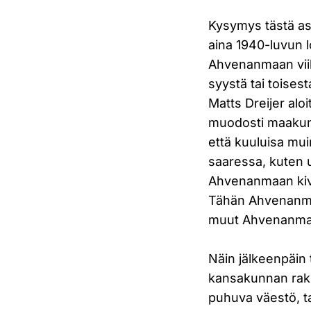
Kysymys tästä as
aina 1940-luvun l
Ahvenanmaan viik
syystä tai toise
Matts Dreijer alo
muodosti maakun
että kuuluisa mui
saaressa, kuten 
Ahvenanmaan kivik
Tähän Ahvenanma
muut Ahvenanmaall
Näin jälkeenpäin
kansakunnan rak
puhuva väestö, t