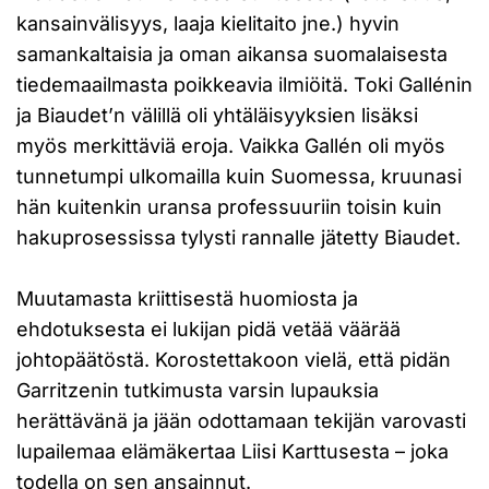
kansainvälisyys, laaja kielitaito jne.) hyvin
samankaltaisia ja oman aikansa suomalaisesta
tiedemaailmasta poikkeavia ilmiöitä. Toki Gallénin
ja Biaudet’n välillä oli yhtäläisyyksien lisäksi
myös merkittäviä eroja. Vaikka Gallén oli myös
tunnetumpi ulkomailla kuin Suomessa, kruunasi
hän kuitenkin uransa professuuriin toisin kuin
hakuprosessissa tylysti rannalle jätetty Biaudet.
Muutamasta kriittisestä huomiosta ja
ehdotuksesta ei lukijan pidä vetää väärää
johtopäätöstä. Korostettakoon vielä, että pidän
Garritzenin tutkimusta varsin lupauksia
herättävänä ja jään odottamaan tekijän varovasti
lupailemaa elämäkertaa Liisi Karttusesta – joka
todella on sen ansainnut.