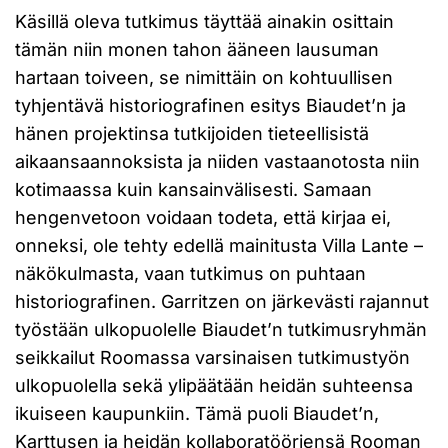
Käsillä oleva tutkimus täyttää ainakin osittain
tämän niin monen tahon ääneen lausuman
hartaan toiveen, se nimittäin on kohtuullisen
tyhjentävä historiografinen esitys Biaudet’n ja
hänen projektinsa tutkijoiden tieteellisistä
aikaansaannoksista ja niiden vastaanotosta niin
kotimaassa kuin kansainvälisesti. Samaan
hengenvetoon voidaan todeta, että kirjaa ei,
onneksi, ole tehty edellä mainitusta Villa Lante –
näkökulmasta, vaan tutkimus on puhtaan
historiografinen. Garritzen on järkevästi rajannut
työstään ulkopuolelle Biaudet’n tutkimusryhmän
seikkailut Roomassa varsinaisen tutkimustyön
ulkopuolella sekä ylipäätään heidän suhteensa
ikuiseen kaupunkiin. Tämä puoli Biaudet’n,
Karttusen ja heidän kollaboratööriensä Rooman