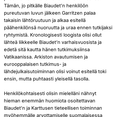
Tämän, jo pitkälle Biaudet’n henkilöön
pureutuvan luvun jälkeen Garritzen palaa
takaisin lähtöruutuun ja alkaa esitellä
päähenkilönsä nuoruutta ja uraa ennen tutkijaksi
ryhtymistä. Kronologisesti loogista olisi ollut
lähteä liikkeelle Biaudet’n varhaisvuosista ja
edetä sitä kautta hänen tutkimuksiinsa
Vatikaanissa. Arkiston avautumisen ja
eurooppalaisen tutkimus- ja
lähdejulkaisutoiminnan olisi voinut esitellä toki
ensin, mutta puhtaasti yleisellä tasolla.
Henkilökohtaisesti olisin mielelläni nähnyt
hieman enemmän huomiota osoitettavan
Biaudet’n ja Karttusen tieteellisen toiminnan
myöhemmälle arvottamiselle suomalaisessa