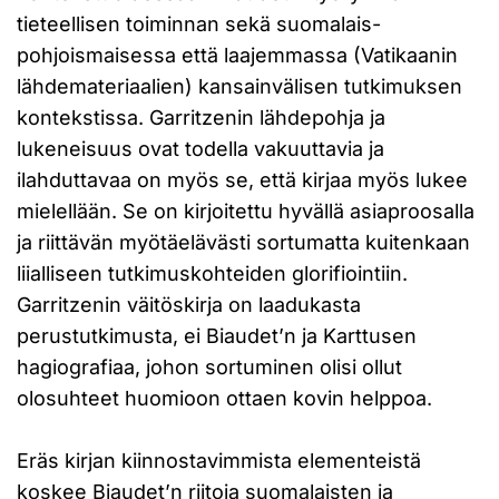
tieteellisen toiminnan sekä suomalais-
pohjoismaisessa että laajemmassa (Vatikaanin
lähdemateriaalien) kansainvälisen tutkimuksen
kontekstissa. Garritzenin lähdepohja ja
lukeneisuus ovat todella vakuuttavia ja
ilahduttavaa on myös se, että kirjaa myös lukee
mielellään. Se on kirjoitettu hyvällä asiaproosalla
ja riittävän myötäelävästi sortumatta kuitenkaan
liialliseen tutkimuskohteiden glorifiointiin.
Garritzenin väitöskirja on laadukasta
perustutkimusta, ei Biaudet’n ja Karttusen
hagiografiaa, johon sortuminen olisi ollut
olosuhteet huomioon ottaen kovin helppoa.
Eräs kirjan kiinnostavimmista elementeistä
koskee Biaudet’n riitoja suomalaisten ja