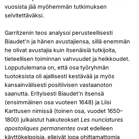
vuosista jää myöhemmän tutkimuksen
selvitettäväksi.
Garritzenin teos analysoi perusteellisesti
Biaudet’n ja hänen avustajiensa, sillä enemmän
he olivat avustajia kuin itsenäisiä tutkijoita,
tieteellisen toiminnan vahvuudet ja heikkoudet.
Lopputulemana on, että osa työryhmän
tuotoksista oli ajallisesti kestävää ja myös
kansainvälisesti positiivisen vastaanoton
saanutta. Erityisesti Biaudet’n itsensä
(ensimmäinen osa vuoteen 1648) ja Liisi
Karttusen nimissä (toinen osa, vuodet 1650–
1800) julkaistut hakuteokset
Les nunciatures
apostoliques permanentes
ovat edelleen
käyttökelpoisia, elleivät jopa ohittamattomia