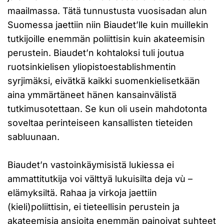
maailmassa. Tätä tunnustusta vuosisadan alun
Suomessa jaettiin niin Biaudet’lle kuin muillekin
tutkijoille enemmän poliittisin kuin akateemisin
perustein. Biaudet’n kohtaloksi tuli joutua
ruotsinkielisen yliopistoestablishmentin
syrjimäksi, eivätkä kaikki suomenkielisetkään
aina ymmärtäneet hänen kansainvälistä
tutkimusotettaan. Se kun oli usein mahdotonta
soveltaa perinteiseen kansallisten tieteiden
sabluunaan.
Biaudet’n vastoinkäymisistä lukiessa ei
ammattitutkija voi välttyä lukuisilta deja vù –
elämyksiltä. Rahaa ja virkoja jaettiin
(kieli)poliittisin, ei tieteellisin perustein ja
akateemisia ansioita enemmän painoivat suhteet