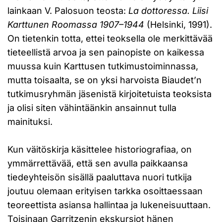
lainkaan V. Palosuon teosta:
La dottoressa. Liisi
Karttunen Roomassa 1907–1944
(Helsinki, 1991).
On tietenkin totta, ettei teoksella ole merkittävää
tieteellistä arvoa ja sen painopiste on kaikessa
muussa kuin Karttusen tutkimustoiminnassa,
mutta toisaalta, se on yksi harvoista Biaudet’n
tutkimusryhmän jäsenistä kirjoitetuista teoksista
ja olisi siten vähintäänkin ansainnut tulla
mainituksi.
Kun väitöskirja käsittelee historiografiaa, on
ymmärrettävää, että sen avulla paikkaansa
tiedeyhteisön sisällä paaluttava nuori tutkija
joutuu olemaan erityisen tarkka osoittaessaan
teoreettista asiansa hallintaa ja lukeneisuuttaan.
Toisinaan Garritzenin ekskursiot hänen