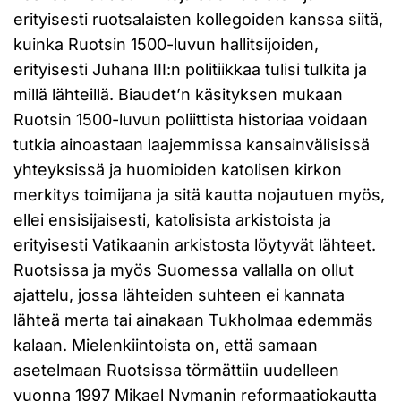
erityisesti ruotsalaisten kollegoiden kanssa siitä,
kuinka Ruotsin 1500-luvun hallitsijoiden,
erityisesti Juhana III:n politiikkaa tulisi tulkita ja
millä lähteillä. Biaudet’n käsityksen mukaan
Ruotsin 1500-luvun poliittista historiaa voidaan
tutkia ainoastaan laajemmissa kansainvälisissä
yhteyksissä ja huomioiden katolisen kirkon
merkitys toimijana ja sitä kautta nojautuen myös,
ellei ensisijaisesti, katolisista arkistoista ja
erityisesti Vatikaanin arkistosta löytyvät lähteet.
Ruotsissa ja myös Suomessa vallalla on ollut
ajattelu, jossa lähteiden suhteen ei kannata
lähteä merta tai ainakaan Tukholmaa edemmäs
kalaan. Mielenkiintoista on, että samaan
asetelmaan Ruotsissa törmättiin uudelleen
vuonna 1997 Mikael Nymanin reformaatiokautta