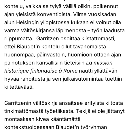
kohtelu, vaikka se tylyä välillä olikin, poikennut
ajan yleisistä konventioista. Viime vuosisadan
alun Helsingin yliopistossa kukaan ei voinut olla
varma väitöskirjansa läpimenosta – työn laadusta
riippumatta. Garritzen osoittaa kiistattomasti,
ettei Biaudet’n kohtelu ollut tavanomaista
huonompaa, päinvastoin, huomioon ottaen ajan
painotuksen kansallisiin tieteisiin
La mission
historique finlandaise à Rome
nautti yllättävän
hyvää rahoitusta ja sen julkaisutoimintaa tuettiin
kiitettävästi.
Garritzenin väitöskirja ansaitsee erityistä kiitosta
tinkimättömästä työetiikasta. Tekijä ei ole jättänyt
montaakaan kiveä kääntämättä
kontekstuoidessaan Biaudet’n työryhmän