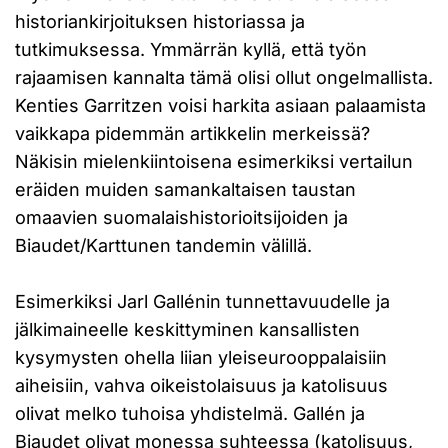
historiankirjoituksen historiassa ja
tutkimuksessa. Ymmärrän kyllä, että työn
rajaamisen kannalta tämä olisi ollut ongelmallista.
Kenties Garritzen voisi harkita asiaan palaamista
vaikkapa pidemmän artikkelin merkeissä?
Näkisin mielenkiintoisena esimerkiksi vertailun
eräiden muiden samankaltaisen taustan
omaavien suomalaishistorioitsijoiden ja
Biaudet/Karttunen tandemin välillä.
Esimerkiksi Jarl Gallénin tunnettavuudelle ja
jälkimaineelle keskittyminen kansallisten
kysymysten ohella liian yleiseurooppalaisiin
aiheisiin, vahva oikeistolaisuus ja katolisuus
olivat melko tuhoisa yhdistelmä. Gallén ja
Biaudet olivat monessa suhteessa (katolisuus,