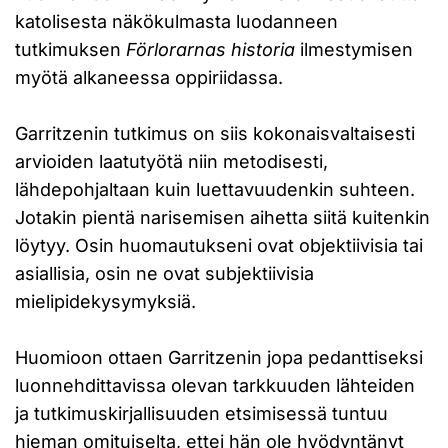
katolisesta näkökulmasta luodanneen
tutkimuksen
Förlorarnas historia
ilmestymisen
myötä alkaneessa oppiriidassa.
Garritzenin tutkimus on siis kokonaisvaltaisesti
arvioiden laatutyötä niin metodisesti,
lähdepohjaltaan kuin luettavuudenkin suhteen.
Jotakin pientä narisemisen aihetta siitä kuitenkin
löytyy. Osin huomautukseni ovat objektiivisia tai
asiallisia, osin ne ovat subjektiivisia
mielipidekysymyksiä.
Huomioon ottaen Garritzenin jopa pedanttiseksi
luonnehdittavissa olevan tarkkuuden lähteiden
ja tutkimuskirjallisuuden etsimisessä tuntuu
hieman omituiselta, ettei hän ole hyödyntänyt