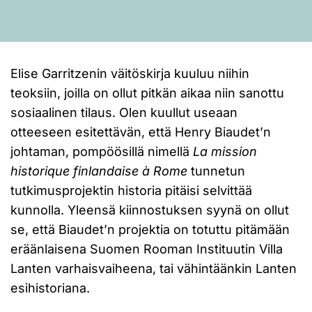
Elise Garritzenin väitöskirja kuuluu niihin
teoksiin, joilla on ollut pitkän aikaa niin sanottu
sosiaalinen tilaus. Olen kuullut useaan
otteeseen esitettävän, että Henry Biaudet’n
johtaman, pompöösillä nimellä
La mission
historique finlandaise à Rome
tunnetun
tutkimusprojektin historia pitäisi selvittää
kunnolla. Yleensä kiinnostuksen syynä on ollut
se, että Biaudet’n projektia on totuttu pitämään
eräänlaisena Suomen Rooman Instituutin Villa
Lanten varhaisvaiheena, tai vähintäänkin Lanten
esihistoriana.