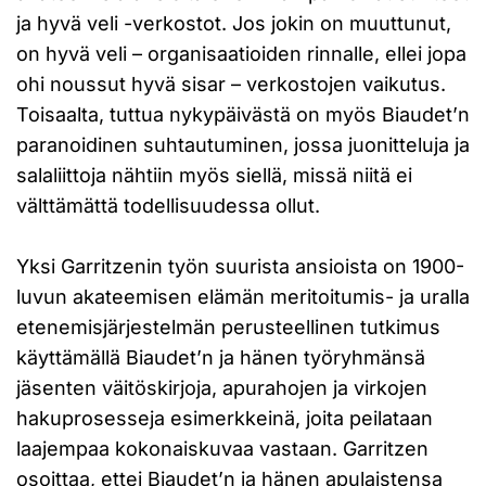
ja hyvä veli -verkostot. Jos jokin on muuttunut,
on hyvä veli – organisaatioiden rinnalle, ellei jopa
ohi noussut hyvä sisar – verkostojen vaikutus.
Toisaalta, tuttua nykypäivästä on myös Biaudet’n
paranoidinen suhtautuminen, jossa juonitteluja ja
salaliittoja nähtiin myös siellä, missä niitä ei
välttämättä todellisuudessa ollut.
Yksi Garritzenin työn suurista ansioista on 1900-
luvun akateemisen elämän meritoitumis- ja uralla
etenemisjärjestelmän perusteellinen tutkimus
käyttämällä Biaudet’n ja hänen työryhmänsä
jäsenten väitöskirjoja, apurahojen ja virkojen
hakuprosesseja esimerkkeinä, joita peilataan
laajempaa kokonaiskuvaa vastaan. Garritzen
osoittaa, ettei Biaudet’n ja hänen apulaistensa