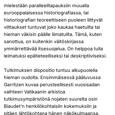
mielestään paralleelitapauksiin muualla
eurooppalaisessa historiografiassa, tai
historiografian teoreettiseen puoleen liittyvät
viittaukset tuntuvat joko kaukaa haetuilta tai
hieman väkisin päälle liimatuilta. Tämä, kuten
sanottua, on kuitenkin väitöskirjassa
ymmärrettävää itsesuojelua. On helppoa tulla
leimatuksi epätieteelliseksi tai deskriptiiviseksi.
Tutkimuksen dispositio tuntuu alkupuolella
hieman oudolta. Ensimmäisessä pääluvussa
Garritzen kuvaa perusteellisesti vuosisadan
vaihteen Vatikaanin arkistoa
tutkimusympäristönä nojaten suurelta osin
Biaudet’n henkilökohtaisiin kokemuksiin ja
pitäen lähtökohtana hänen näkökulmaansa.