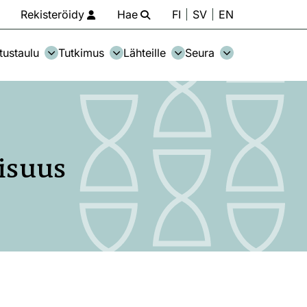
Rekisteröidy
Hae
FI
SV
EN
tustaulu
Tutkimus
Lähteille
Seura
isuus