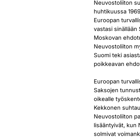
Neuvostoliiton su
huhtikuussa 196
Euroopan turvall
vastasi sinällää
Moskovan ehdotu
Neuvostoliiton my
Suomi teki asias
poikkeavan ehdotu
Euroopan turvalli
Saksojen tunnus
oikealle työsken
Kekkonen suhtaut
Neuvostoliiton p
lisääntyivät, kun 
solmivat voiman