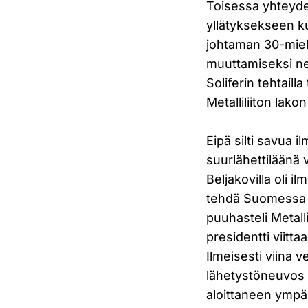
Toisessa yhteyde
yllätyksekseen k
johtaman 30-mi
muuttamiseksi neu
Soliferin tehtaill
Metalliliiton lakon
Eipä silti savua i
suurlähettiläänä 
Beljakovilla oli 
tehdä Suomessa 
puuhasteli Metalli
presidentti viit
Ilmeisesti viina 
lähetystöneuvos 
aloittaneen ympär