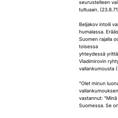
seurustelleen va
tultuaan. (23.8.71
Beljakov intoili 
humalassa. Erääs
Suomen rajalla o
toisessa
yhteydessä yrittä
Vladimirovin ryh
vallankumousta (5
"Olet minun luon
vallankumouksen s
vastannut: "Minä
Suomessa. Se on 