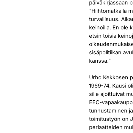
päiväkirjassaan po
"Hiihtomatkalla m
turvallisuus. Aikan
keinoilla. En ole k
etsin toisia kein
oikeudenmukais
sisäpolitiikan avu
kanssa."
Urho Kekkosen pä
1969-74. Kausi oli 
sille ajoittuivat
EEC-vapaakaupp
tunnustaminen ja
toimitustyön on 
periaatteiden muk