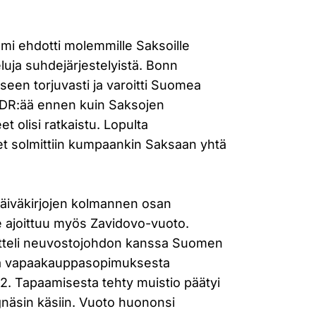
omi ehdotti molemmille Saksoille
uja suhdejärjestelyistä. Bonn
eseen torjuvasti ja varoitti Suomea
DR:ää ennen kuin Saksojen
t olisi ratkaistu. Lopulta
et solmittiin kumpaankin Saksaan yhtä
äiväkirjojen kolmannen osan
le ajoittuu myös Zavidovo-vuoto.
teli neuvostojohdon kanssa Suomen
stä vapaakauppasopimuksesta
2. Tapaamisesta tehty muistio päätyi
gnäsin käsiin. Vuoto huononsi