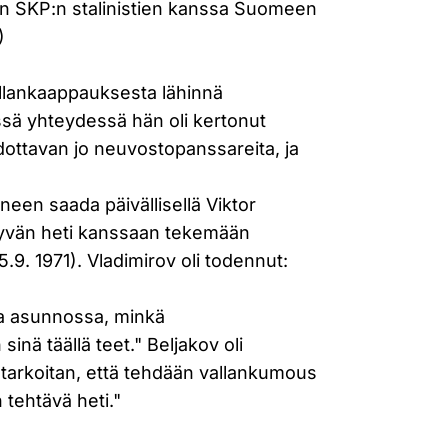
in SKP:n stalinistien kanssa Suomeen
)
vallankaappauksesta lähinnä
sä yhteydessä hän oli kertonut
dottavan jo neuvostopanssareita, ja
neen saada päivällisellä Viktor
tyvän heti kanssaan tekemään
.9. 1971). Vladimirov oli todennut:
a asunnossa, minkä
inä täällä teet." Beljakov oli
 tarkoitan, että tehdään vallankumous
tehtävä heti."