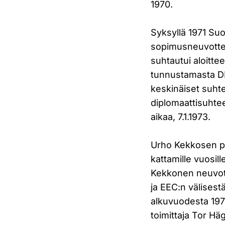
1970.
Syksyllä 1971 Su
sopimusneuvottel
suhtautui aloitte
tunnustamasta D
keskinäiset suhtee
diplomaattisuhte
aikaa, 7.1.1973.
Urho Kekkosen p
kattamille vuosil
Kekkonen neuvot
ja EEC:n välise
alkuvuodesta 197
toimittaja Tor Hä