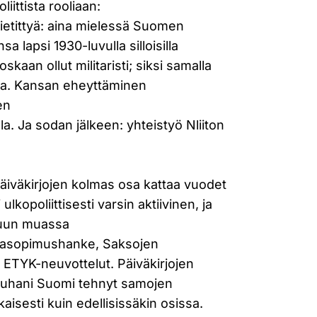
liittista rooliaan:
ietittyä: aina mielessä Suomen
sa lapsi 1930-luvulla silloisilla
oskaan ollut militaristi; siksi samalla
oja. Kansan eheyttäminen
en
lla. Ja sodan jälkeen: yhteistyö Nliiton
iväkirjojen kolmas osa kattaa vuodet
ulkopoliittisesti varsin aktiivinen, ja
 muun muassa
asopimushanke, Saksojen
 ETYK-neuvottelut. Päiväkirjojen
Juhani Suomi tehnyt samojen
aisesti kuin edellisissäkin osissa.