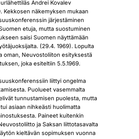
urlähettiläs Andrei Kovalev
9. Kekkosen näkemyksen mukaan
isuuskonferenssin järjestäminen
n Suomen etuja, mutta suostuminen
kseen saisi Suomen näyttämään
ötäjuoksijalta. (29.4. 1969). Lopulta
ta oman, Neuvostoliiton esityksestä
ksen, joka esiteltiin 5.5.1969.
suuskonferenssiin liittyi ongelma
tamisesta. Puolueet vasemmalta
telivät tunnustamisen puolesta, mutta
ui asiaan nihkeästi huolimatta
ainostuksesta. Paineet kuitenkin
Neuvostoliitto ja Saksan liittotasavalta
käytön kieltävän sopimuksen vuonna