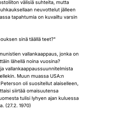
oliiton välisiä suhteita, mutta
uhkauksellaan neuvottelut jälleen
rjassa tapahtumia on kuvailtu varsin
ouksen sinä täällä teet?"
munistien vallankaappaus, jonka on
ittäin lähellä noina vuosina?
uja vallankaappaussuunnitelmista
sellekin. Muun muassa USA:n
 Peterson oli suositellut alaiselleen,
taisi siirtää omaisuutensa
 Suomesta tulisi lyhyen ajan kuluessa
. (27.2. 1970)