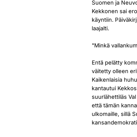
Suomen ja Neuvost
Kekkonen sai ero
käyntiin. Päiväki
laajalti.
"Minkä vallankum
Entä pelätty kom
väitetty olleen er
Kaikenlaisia huh
kantautui Kekko
suurlähettiläs Val
että tämän kannat
ulkomaille, sillä
kansandemokratia