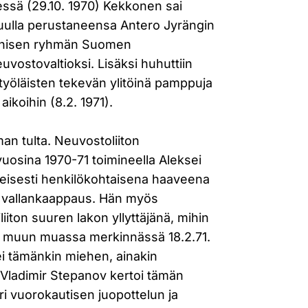
ssä (29.10. 1970) Kekkonen sai
uulla perustaneensa Antero Jyrängin
ehisen ryhmän Suomen
vostovaltioksi. Lisäksi huhuttiin
a työläisten tekevän ylitöinä pamppuja
 aikoihin (8.2. 1971).
lman tulta. Neuvostoliiton
vuosina 1970-71 toimineella Aleksei
ilmeisesti henkilökohtaisena haaveena
vallankaappaus. Hän myös
liiton suuren lakon yllyttäjänä, mihin
taa muun muassa merkinnässä 18.2.71.
vei tämänkin miehen, ainakin
Vladimir Stepanov kertoi tämän
i vuorokautisen juopottelun ja