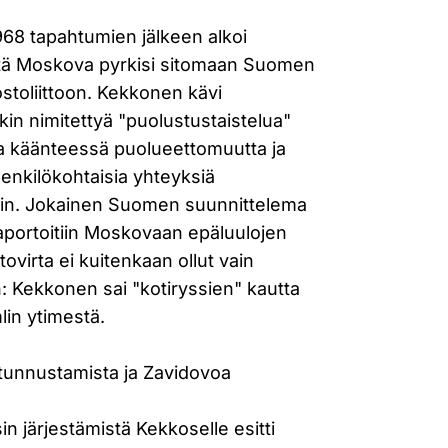
68 tapahtumien jälkeen alkoi
 että Moskova pyrkisi sitomaan Suomen
toliittoon. Kekkonen kävi
in nimitettyä "puolustustaistelua"
ka käänteessä puolueettomuutta ja
, henkilökohtaisia yhteyksiä
isiin. Jokainen Suomen suunnittelema
o raportoitiin Moskovaan epäluulojen
tovirta ei kuitenkaan ollut vain
 Kekkonen sai "kotiryssien" kautta
lin ytimestä.
 tunnustamista ja Zavidovoa
 järjestämistä Kekkoselle esitti