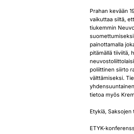
Prahan kevään 19
vaikuttaa siltä,
tiukemmin Neuvos
suomettumiseksik
painottamalla jo
pitämällä tiiviitä
neuvostoliittola
poliittinen siirt
välttämiseksi. Tie
yhdensuuntainen:
tietoa myös Krem
Etykiä, Saksojen
ETYK-konferenssin