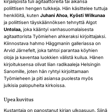
kirjailijoista tuli agitaattoreita tai aikansa
poliittisen hengen tulkkeja. Hän käsittelee tuttuja
henkilöitä, kuten
Juhani Ahoa
,
Kyösti Wilkunaa
ja poliittisen täyskäännöksen tehnyttä Algot
Untolaa,
joka kääntyi vanhasuomalaisesta
agitaattorista Työmiehen ahkeraksi kirjoittajaksi.
Kiinnostava hahmo Häggmanin galleriassa on
Arvid Järnefelt, joka tahtoi parantaa köyhien
oloja ja kaventaa luokkien välistä kuilua. Hänen
kirjoituksensa olivat liian radikaaleja Helsingin
Sanomille, joten hän ryhtyi kirjoittamaan
Työmieheen ja piti asiansa puolesta myös
julkisia palopuheita kirkoissa.
Upea kuvitus
Kustantaja on panostanut kirjan ulkoasuun. Siinä