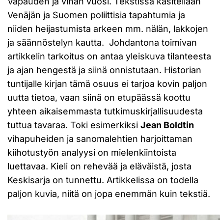
Vapauden ja vihan vuosi. Tekstissä käsitellään
Venäjän ja Suomen poliittisia tapahtumia ja
niiden heijastumista arkeen mm. nälän, lakkojen
ja säännöstelyn kautta. Johdantona toimivan
artikkelin tarkoitus on antaa yleiskuva tilanteesta
ja ajan hengestä ja siinä onnistutaan. Historian
tuntijalle kirjan tämä osuus ei tarjoa kovin paljon
uutta tietoa, vaan siinä on etupäässä koottu
yhteen aikaisemmasta tutkimuskirjallisuudesta
tuttua tavaraa. Toki esimerkiksi
Jean Boldtin
vihapuheiden ja sanomalehtien harjoittaman
kiihotustyön analyysi on mielenkiintoista
luettavaa. Kieli on rehevää ja eläväistä, josta
Keskisarja on tunnettu. Artikkelissa on todella
paljon kuvia, niitä on jopa enemmän kuin tekstiä.