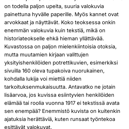
on todella paljon upeita, suuria valokuvia
painettuna hyvälle paperille. Myös kannet ovat
arvokkaat ja näyttävät. Koko teoksessa onkin
enemmän valokuvia kuin tekstiä, mikä on
historiateokselle ehkä hieman yllättävää.
Kuvastossa on paljon mielenkiintoisia otoksia,
mutta muutamien kirjaan valittujen
yksityishenkilöiden potrettikuvien, esimerkiksi
sivuilla 160 oleva tupakoiva nuorukainen,
kohdalla lukija voi miettiä niiden
tarkoituksenmukaisuutta. Antavatko ne jotain
lisäarvoa, jos kuvissa esiintyvien henkilöiden
elämää tai roolia vuonna 1917 ei tekstissä avata
sen enempää? Enemmistö kuvista on kuitenkin
ajatuksia herättäviä, kuten runsaat työntekoa
esittävät valokuvat.