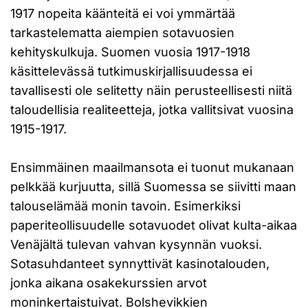
1917 nopeita käänteitä ei voi ymmärtää
tarkastelematta aiempien sotavuosien
kehityskulkuja. Suomen vuosia 1917-1918
käsittelevässä tutkimuskirjallisuudessa ei
tavallisesti ole selitetty näin perusteellisesti niitä
taloudellisia realiteetteja, jotka vallitsivat vuosina
1915-1917.
Ensimmäinen maailmansota ei tuonut mukanaan
pelkkää kurjuutta, sillä Suomessa se siivitti maan
talouselämää monin tavoin. Esimerkiksi
paperiteollisuudelle sotavuodet olivat kulta-aikaa
Venäjältä tulevan vahvan kysynnän vuoksi.
Sotasuhdanteet synnyttivät kasinotalouden,
jonka aikana osakekurssien arvot
moninkertaistuivat. Bolshevikkien