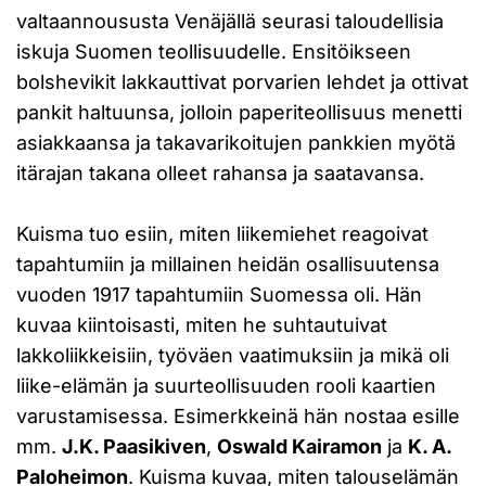
valtaannoususta Venäjällä seurasi taloudellisia
iskuja Suomen teollisuudelle. Ensitöikseen
bolshevikit lakkauttivat porvarien lehdet ja ottivat
pankit haltuunsa, jolloin paperiteollisuus menetti
asiakkaansa ja takavarikoitujen pankkien myötä
itärajan takana olleet rahansa ja saatavansa.
Kuisma tuo esiin, miten liikemiehet reagoivat
tapahtumiin ja millainen heidän osallisuutensa
vuoden 1917 tapahtumiin Suomessa oli. Hän
kuvaa kiintoisasti, miten he suhtautuivat
lakkoliikkeisiin, työväen vaatimuksiin ja mikä oli
liike-elämän ja suurteollisuuden rooli kaartien
varustamisessa. Esimerkkeinä hän nostaa esille
mm.
J.K. Paasikiven
,
Oswald Kairamon
ja
K. A.
Paloheimon
. Kuisma kuvaa, miten talouselämän