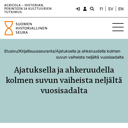
AGRICOLA – HISTORIAN,
FI
SV
EN
PERINTEEN JA KULTTUURIEN
TUTKIMUS
Etusivu
/
Kirjallisuusseuranta
/
Ajatuksella ja ahkeruudella kolmen
suvun vaiheista neljältä vuosisadalta
Ajatuksella ja ahkeruudella
kolmen suvun vaiheista neljältä
vuosisadalta