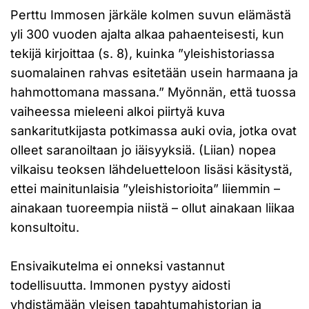
Perttu Immosen järkäle kolmen suvun elämästä
yli 300 vuoden ajalta alkaa pahaenteisesti, kun
tekijä kirjoittaa (s. 8), kuinka ”yleishistoriassa
suomalainen rahvas esitetään usein harmaana ja
hahmottomana massana.” Myönnän, että tuossa
vaiheessa mieleeni alkoi piirtyä kuva
sankaritutkijasta potkimassa auki ovia, jotka ovat
olleet saranoiltaan jo iäisyyksiä. (Liian) nopea
vilkaisu teoksen lähdeluetteloon lisäsi käsitystä,
ettei mainitunlaisia ”yleishistorioita” liiemmin –
ainakaan tuoreempia niistä – ollut ainakaan liikaa
konsultoitu.
Ensivaikutelma ei onneksi vastannut
todellisuutta. Immonen pystyy aidosti
yhdistämään yleisen tapahtumahistorian ja