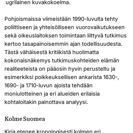
ugrilainen kuvakokoelma.
Pohjoismaissa viimeistään 1990-luvulta tehty
poliittiseen ja yhteisölliseen vuorovaikutukseen
sekä oikeuslaitoksen toimintaan liittyvä tutkimus
kertoo tasapainoisemmin ajan todellisuudesta.
Tästä vähäisestä kritiikistä huolimatta
kokonaisnäkemys tutkimuskohteiden elämän
realiteeteista on pääosin hyvin perusteltu ja
esimerkiksi poikkeuksellisen ankarista 1630-,
1690- ja 1710-luvun ajoista tehdään
moniulotteinen ja eri alueiden erilaisia
kohtaloitakin painottava analyysi.
Kolme Suomea
Kirja etenee kronologisesti kolmen eri