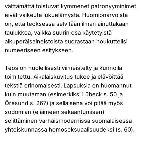
välttämättä toistuvat kymmenet patronyyminimet
eivät vaikeuta lukuelämystä. Huomionarvoista
on, että teoksessa selvitään ilman ainuttakaan
taulukkoa, vaikka suurin osa käytetyistä
alkuperäisaineistoista suorastaan houkuttelisi
numeeriseen esitykseen.
Teos on huolellisesti viimeistelty ja kunnolla
toimitettu. Aikalaiskuvitus tukee ja elävöittää
tekstiä erinomaisesti. Lapsuksia en huomannut
kuin muutaman (esimerkiksi Lübeck s. 50 ja
Öresund s. 267) ja sellaisena voi pitää myös
sodomian (eläimeen sekaantumisen)
selittäminen varhaismodernissa suomalaisessa
yhteiskunnassa homoseksuaalisuudeksi (s. 60).