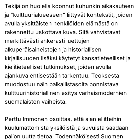
Tekijä on huolella koonnut kuhunkin aikakauteen
ja ”kulttuurialueeseen” liittyvät kontekstit, joiden
avulla yksittäisten henkilöiden elämästä on
rakennettu uskottava kuva. Sitä vahvistavat
merkittävästi ahkerasti luettujen
alkuperäisaineistojen ja historiallisen
kirjallisuuden lisäksi käytetyt kansatieteelliset ja
kielitieteelliset tutkimukset, joiden avulla
ajankuva entisestään tarkentuu. Teoksesta
muodostuu näin paikallistasolta ponnistava
kulttuurihistoriallinen esitys varhaismodernien
suomalaisten vaiheista.
Perttu Immonen osoittaa, että ajan eliitteihin
kuulumattomista yksilöistä ja suvuista saadaan
paljon uutta tietoa. Todennäköisesti Suomen