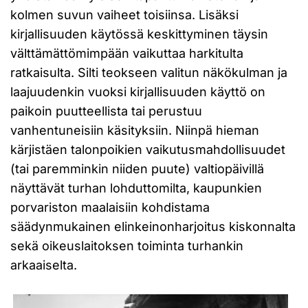
kolmen suvun vaiheet toisiinsa. Lisäksi
kirjallisuuden käytössä keskittyminen täysin
välttämättömimpään vaikuttaa harkitulta
ratkaisulta. Silti teokseen valitun näkökulman ja
laajuudenkin vuoksi kirjallisuuden käyttö on
paikoin puutteellista tai perustuu
vanhentuneisiin käsityksiin. Niinpä hieman
kärjistäen talonpoikien vaikutusmahdollisuudet
(tai paremminkin niiden puute) valtiopäivillä
näyttävät turhan lohduttomilta, kaupunkien
porvariston maalaisiin kohdistama
säädynmukainen elinkeinonharjoitus kiskonnalta
sekä oikeuslaitoksen toiminta turhankin
arkaaiselta.