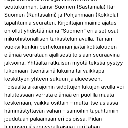
seutukunnan, Länsi-Suomen (Sastamala) Itä-
Suomen (Rantasalmi) ja Pohjanmaan (Kokkola)
tapahtumia seuraten. Kirjoittajan mainio ajatus
on ollut yhdistää nämä ”Suomen” erilaiset osat
mikrohistoriallisen tarkastelun avulla. Tämän
vuoksi kunkin perhekunnan ja/tai kotitalouden
elämää seurataan ajallisesti toisiaan seuraavina
jaksoina. Yhtäältä ratkaisun myötä tekstiä pystyy
lukemaan itsenäisinä lukuina tai vaikkapa
keskittyen yhteen sukuun ja alueeseen.
Toisaalta aikarajoihin sidottujen lukujen avulla voi
halutessaan verrata elämää eri puolilla maata
keskenään, vaikka osittain – mutta itse asiassa
hämmästyttävän vähän – samoihin tapahtumiin
joudutaan palaamaan eri osioissa. Pidän
Immosen jäsennysratkaisua juuri tähän