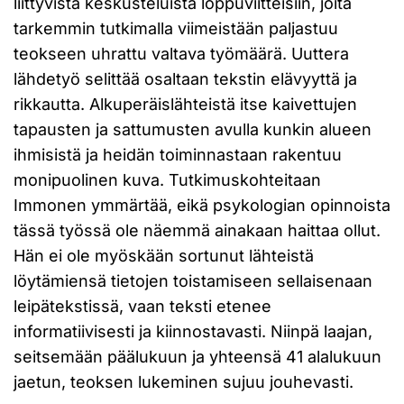
liittyvistä keskusteluista loppuviitteisiin, joita
tarkemmin tutkimalla viimeistään paljastuu
teokseen uhrattu valtava työmäärä. Uuttera
lähdetyö selittää osaltaan tekstin elävyyttä ja
rikkautta. Alkuperäislähteistä itse kaivettujen
tapausten ja sattumusten avulla kunkin alueen
ihmisistä ja heidän toiminnastaan rakentuu
monipuolinen kuva. Tutkimuskohteitaan
Immonen ymmärtää, eikä psykologian opinnoista
tässä työssä ole näemmä ainakaan haittaa ollut.
Hän ei ole myöskään sortunut lähteistä
löytämiensä tietojen toistamiseen sellaisenaan
leipätekstissä, vaan teksti etenee
informatiivisesti ja kiinnostavasti. Niinpä laajan,
seitsemään päälukuun ja yhteensä 41 alalukuun
jaetun, teoksen lukeminen sujuu jouhevasti.