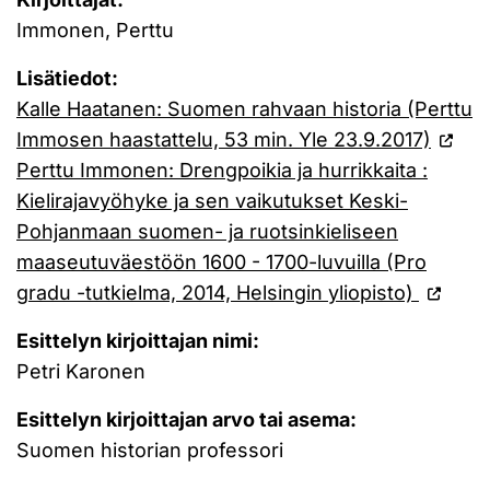
Immonen, Perttu
Lisätiedot:
Kalle Haatanen: Suomen rahvaan historia (Perttu
Immosen haastattelu, 53 min. Yle 23.9.2017)
Perttu Immonen: Drengpoikia ja hurrikkaita :
Kielirajavyöhyke ja sen vaikutukset Keski-
Pohjanmaan suomen- ja ruotsinkieliseen
maaseutuväestöön 1600 - 1700-luvuilla (Pro
gradu -tutkielma, 2014, Helsingin yliopisto)
Esittelyn kirjoittajan nimi:
Petri Karonen
Esittelyn kirjoittajan arvo tai asema:
Suomen historian professori