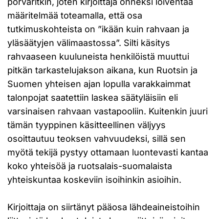
porvaritkin, joten kirjoittaja onneksi loiventaa
määritelmää toteamalla, että osa
tutkimuskohteista on ”ikään kuin rahvaan ja
yläsäätyjen välimaastossa”. Silti käsitys
rahvaaseen kuuluneista henkilöistä muuttui
pitkän tarkastelujakson aikana, kun Ruotsin ja
Suomen yhteisen ajan lopulla varakkaimmat
talonpojat saatettiin laskea säätyläisiin eli
varsinaisen rahvaan vastapooliin. Kuitenkin juuri
tämän tyyppinen käsitteellinen väljyys
osoittautuu teoksen vahvuudeksi, sillä sen
myötä tekijä pystyy ottamaan luontevasti kantaa
koko yhteisöä ja ruotsalais-suomalaista
yhteiskuntaa koskeviin isoihinkin asioihin.
Kirjoittaja on siirtänyt pääosa lähdeaineistoihin