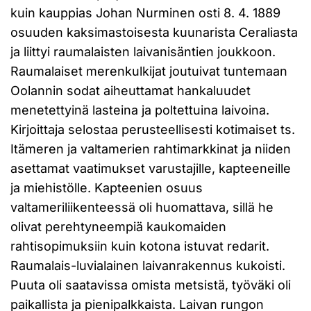
kuin kauppias Johan Nurminen osti 8. 4. 1889
osuuden kaksimastoisesta kuunarista Ceraliasta
ja liittyi raumalaisten laivanisäntien joukkoon.
Raumalaiset merenkulkijat joutuivat tuntemaan
Oolannin sodat aiheuttamat hankaluudet
menetettyinä lasteina ja poltettuina laivoina.
Kirjoittaja selostaa perusteellisesti kotimaiset ts.
Itämeren ja valtamerien rahtimarkkinat ja niiden
asettamat vaatimukset varustajille, kapteeneille
ja miehistölle. Kapteenien osuus
valtameriliikenteessä oli huomattava, sillä he
olivat perehtyneempiä kaukomaiden
rahtisopimuksiin kuin kotona istuvat redarit.
Raumalais-luvialainen laivanrakennus kukoisti.
Puuta oli saatavissa omista metsistä, työväki oli
paikallista ja pienipalkkaista. Laivan rungon