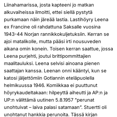
Liinahamarissa, josta kapteeni jo matkan
alkuvaiheissa ilmoitti, ettei siellä pystytä
purkamaan näin järeää lastia. Lastihöyry Leena
ex Francine oli rahdattuna Saksalle vuosina
1943-44 Norjan rannikkokuljetuksiin. Kerran se
ajoi matalikolle, mutta pääsi irti nousuveden
aikana omin konein. Toisen kerran saattue, jossa
Leena purjehti, joutui brittipommittajien
maalitauluksi. Leena selvisi ainoana pienen
saattajan kanssa. Leenan onni kääntyi, kun se
katosi jäljettömiin Gotlannin eteläpuolella
helmikuussa 1946. Komiikkaa ei puuttunut
höyrykaudeltakaan: hilpeyttä aiheutti ja AP:n ja
UP:n välittämä uutinen 5.8.1957 ”perunat
unohtuivat – laiva palasi satamaan”. Stuertti oli
unohtanut hankkia perunoita. Tässä kirjan