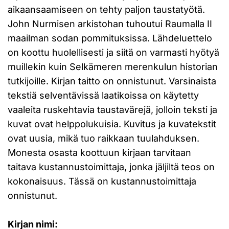
aikaansaamiseen on tehty paljon taustatyötä.
John Nurmisen arkistohan tuhoutui Raumalla II
maailman sodan pommituksissa. Lähdeluettelo
on koottu huolellisesti ja siitä on varmasti hyötyä
muillekin kuin Selkämeren merenkulun historian
tutkijoille. Kirjan taitto on onnistunut. Varsinaista
tekstiä selventävissä laatikoissa on käytetty
vaaleita ruskehtavia taustavärejä, jolloin teksti ja
kuvat ovat helppolukuisia. Kuvitus ja kuvatekstit
ovat uusia, mikä tuo raikkaan tuulahduksen.
Monesta osasta koottuun kirjaan tarvitaan
taitava kustannustoimittaja, jonka jäljiltä teos on
kokonaisuus. Tässä on kustannustoimittaja
onnistunut.
Kirjan nimi: