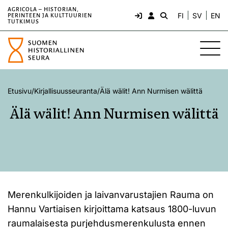
AGRICOLA – HISTORIAN,
FI
SV
EN
PERINTEEN JA KULTTUURIEN
TUTKIMUS
Etusivu
/
Kirjallisuusseuranta
/
Älä wälit! Ann Nurmisen wälittä
Älä wälit! Ann Nurmisen wälittä
Merenkulkijoiden ja laivanvarustajien Rauma on
Hannu Vartiaisen kirjoittama katsaus 1800-luvun
raumalaisesta purjehdusmerenkulusta ennen