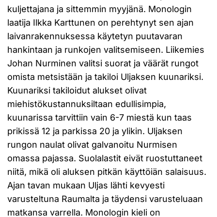
kuljettajana ja sittemmin myyjänä. Monologin
laatija Ilkka Karttunen on perehtynyt sen ajan
laivanrakennuksessa käytetyn puutavaran
hankintaan ja runkojen valitsemiseen. Liikemies
Johan Nurminen valitsi suorat ja väärät rungot
omista metsistään ja takiloi Uljaksen kuunariksi.
Kuunariksi takiloidut alukset olivat
miehistökustannuksiltaan edullisimpia,
kuunarissa tarvittiin vain 6-7 miestä kun taas
prikissä 12 ja parkissa 20 ja ylikin. Uljaksen
rungon naulat olivat galvanoitu Nurmisen
omassa pajassa. Suolalastit eivät ruostuttaneet
niitä, mikä oli aluksen pitkän käyttöiän salaisuus.
Ajan tavan mukaan Uljas lähti kevyesti
varusteltuna Raumalta ja täydensi varusteluaan
matkansa varrella. Monologin kieli on