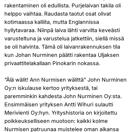
rakentaminen oli edullista. Purjelaivan takila oli
helppo vaihtaa. Raudasta taotut osat olivat
kotimaassa kalliita, mutta Englannissa
hyllytavaraa. Niinpä laiva lähti varvilta keveästi
varusteltuna ja varustelua jatkettiin, siellä missä
se oli halvinta. Tämä oli laivanrakennuksen tila
kun Johan Nurminen päätti rakentaa Uljaksen
privaattitelakallaan Pinokarin nokassa.
”Älä wälit! Ann Nurmisen wälittä” John Nurminen
Oy:n iskulause kertoo yrityksestä, tai
paremminkin kahdesta John Nurminen Oy:sta.
Ensimmäisen yrityksen Antti Wihuri sulautti
Merivienti Oy:hyn. Yrityshistoria on kirjoitettu
poikkeukselliseen muotoon: kaikki kolme
Nurmisen patruunaa muistelee oman aikansa