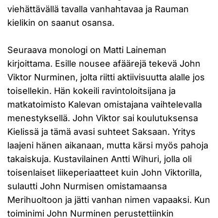
viehättävällä tavalla vanhahtavaa ja Rauman
kielikin on saanut osansa.
Seuraava monologi on Matti Laineman
kirjoittama. Esille nousee afäärejä tekevä John
Viktor Nurminen, jolta riitti aktiivisuutta alalle jos
toisellekin. Hän kokeili ravintoloitsijana ja
matkatoimisto Kalevan omistajana vaihtelevalla
menestyksellä. John Viktor sai koulutuksensa
Kielissä ja tämä avasi suhteet Saksaan. Yritys
laajeni hänen aikanaan, mutta kärsi myös pahoja
takaiskuja. Kustavilainen Antti Wihuri, jolla oli
toisenlaiset liikeperiaatteet kuin John Viktorilla,
sulautti John Nurmisen omistamaansa
Merihuoltoon ja jätti vanhan nimen vapaaksi. Kun
toiminimi John Nurminen perustettiinkin