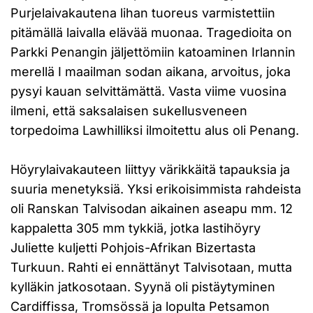
Purjelaivakautena lihan tuoreus varmistettiin
pitämällä laivalla elävää muonaa. Tragedioita on
Parkki Penangin jäljettömiin katoaminen Irlannin
merellä I maailman sodan aikana, arvoitus, joka
pysyi kauan selvittämättä. Vasta viime vuosina
ilmeni, että saksalaisen sukellusveneen
torpedoima Lawhilliksi ilmoitettu alus oli Penang.
Höyrylaivakauteen liittyy värikkäitä tapauksia ja
suuria menetyksiä. Yksi erikoisimmista rahdeista
oli Ranskan Talvisodan aikainen aseapu mm. 12
kappaletta 305 mm tykkiä, jotka lastihöyry
Juliette kuljetti Pohjois-Afrikan Bizertasta
Turkuun. Rahti ei ennättänyt Talvisotaan, mutta
kylläkin jatkosotaan. Syynä oli pistäytyminen
Cardiffissa, Tromsössä ja lopulta Petsamon