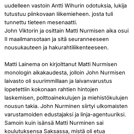
uudelleen vastoin Antti Wihurin odotuksia, lukija
tutustuu piinkovaan liikemieheen. josta tuli
tunnettu tieteen mesenaatti.
John Viktorin ja osittain Matti Nurmisen aika osui
II maailmansotaan ja sitä seuranneeseen
nousukauteen ja hakurahtiliikenteeseen.
Matti Lainema on kirjoittanut Matti Nurmisen
monologin aikakaudesta, jolloin John Nurmisen
laivasto oli suurimmillaan ja laivanvarustus
lopetettiin kokonaan rahtien hintojen
laskemisen, polttoainekulujen ja miehistökulujen
nousun takia. John Nurminen siirtyi ulkomaisten
varustamoiden edustajaksi ja linja-agentuuriksi.
Samoin kuin isänsä Matti Nurminen sai
koulutuksensa Saksassa, mistä oli etua