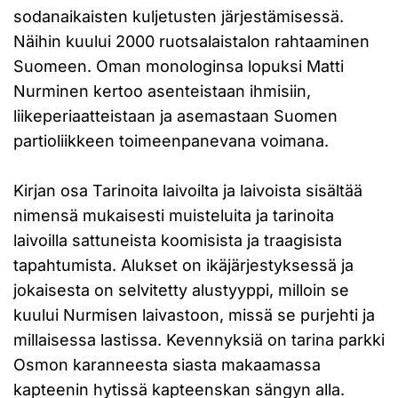
sodanaikaisten kuljetusten järjestämisessä.
Näihin kuului 2000 ruotsalaistalon rahtaaminen
Suomeen. Oman monologinsa lopuksi Matti
Nurminen kertoo asenteistaan ihmisiin,
liikeperiaatteistaan ja asemastaan Suomen
partioliikkeen toimeenpanevana voimana.
Kirjan osa Tarinoita laivoilta ja laivoista sisältää
nimensä mukaisesti muisteluita ja tarinoita
laivoilla sattuneista koomisista ja traagisista
tapahtumista. Alukset on ikäjärjestyksessä ja
jokaisesta on selvitetty alustyyppi, milloin se
kuului Nurmisen laivastoon, missä se purjehti ja
millaisessa lastissa. Kevennyksiä on tarina parkki
Osmon karanneesta siasta makaamassa
kapteenin hytissä kapteenskan sängyn alla.