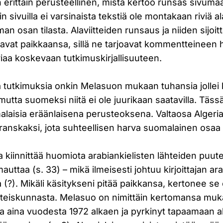
 erittäin perusteellinen, mistä kertoo runsas sivumä
ain sivuilla ei varsinaista tekstiä ole montakaan riviä al
n osan tilasta. Alaviitteiden runsaus ja niiden sijoi
tavat paikkaansa, sillä ne tarjoavat kommentteineen
iaa koskevaan tutkimuskirjallisuuteen.
a tutkimuksia onkin Melasuon mukaan tuhansia jolle
 mutta suomeksi niitä ei ole juurikaan saatavilla. Täs
alaisia eräänlaisena perusteoksena. Valtaosa Algeri
ranskaksi, jota suhteellisen harva suomalainen osaa 
 kiinnittää huomiota arabiankielisten lähteiden puute
mauttaa (s. 33) – mikä ilmeisesti johtuu kirjoittajan ar
(?). Mikäli käsitykseni pitää paikkansa, kertonee se
yhteiskunnasta. Melasuo on nimittäin kertomansa muk
a aina vuodesta 1972 alkaen ja pyrkinyt tapaamaan al