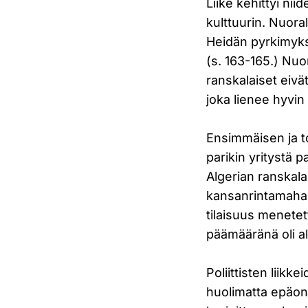
Liike kehittyi ni
kulttuurin. Nuoral
Heidän pyrkimyks
(s. 163-165.) Nuo
ranskalaiset eivät
joka lienee hyvin 
Ensimmäisen ja t
parikin yritystä 
Algerian ranskal
kansanrintamahall
tilaisuus menetet
päämääränä oli al
Poliittisten liikk
huolimatta epäonn