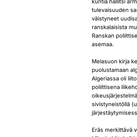
kuntia hallitsi ar
tulevaisuuden sam
väistyneet uudisa
ranskalaisista m
Ranskan poliittis
asemaa.
Melasuon kirja kes
puolustamaan alge
Algeriassa oli l
poliittisena liik
oikeusjärjestelmä
sivistyneistöllä (
järjestäytymisess
Eräs merkittävä v