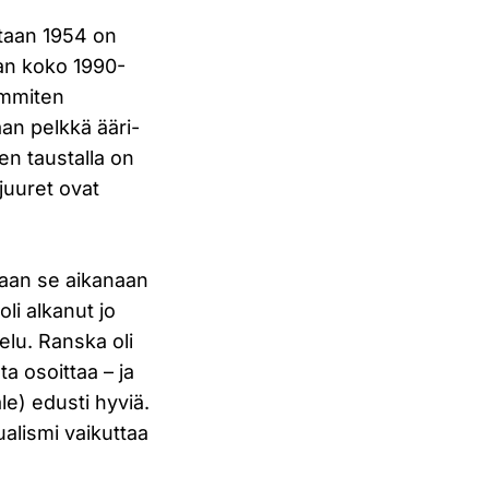
otaan 1954 on
an koko 1990-
immiten
an pelkkä ääri-
en taustalla on
juuret ovat
vaan se aikanaan
li alkanut jo
elu. Ranska oli
a osoittaa – ja
le) edusti hyviä.
alismi vaikuttaa