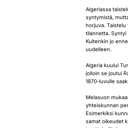
Algeriassa taiste
syntymistä, mutta
horjuva. Taistelu
tilannetta. Syntyi
Kuitenkin jo enne
uudelleen.
Algeria kuului Tu
jolloin se joutui 
1870-luvulle saakk
Melasuon mukaan j
yhteiskunnan peri
Esimerkiksi kunna
samat oikeudet k