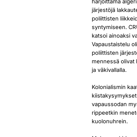
harjoittama algeri
järjestöjä lakkaut
poliittisten liikk
syntymiseen. CRU
katsoi ainoaksi v
Vapaustaistelu ol
poliittisten jär
mennessä olivat k
ja väkivallalla.
Kolonialismin kaa
kiistakysymykset.
vapaussodan mysti
rippeetkin menete
kuolonuhrein.