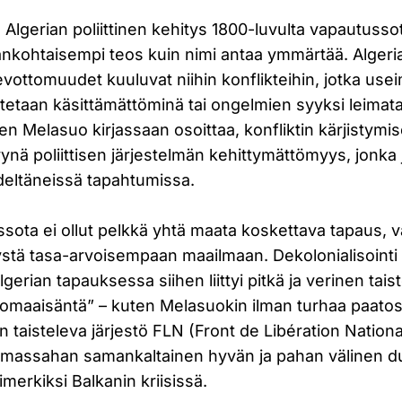
lgerian poliittinen kehitys 1800-luvulta vapautuss
ankohtaisempi teos kuin nimi antaa ymmärtää. Algeri
evottomuudet kuuluvat niihin konflikteihin, jotka use
tetaan käsittämättöminä tai ongelmien syyksi leimata
ten Melasuo kirjassaan osoittaa, konfliktin kärjistymis
ynä poliittisen järjestelmän kehittymättömyys, jonka 
eltäneissä tapahtumissa.
ssota ei ollut pelkkä yhtä maata koskettava tapaus, 
tä tasa-arvoisempaan maailmaan. Dekolonialisointi o
erian tapauksessa siihen liittyi pitkä ja verinen taist
rtomaaisäntä” – kuten Melasuokin ilman turhaa paatost
an taisteleva järjestö FLN (Front de Libération Nationa
massahan samankaltainen hyvän ja pahan välinen du
merkiksi Balkanin kriisissä.