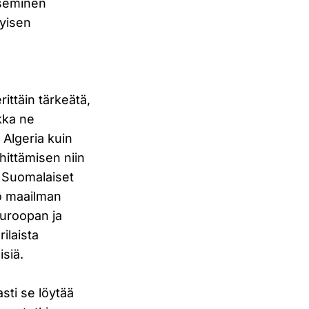
äseminen
kyisen
ittäin tärkeätä,
kka ne
n Algeria kuin
hittämisen niin
. Suomalaiset
kö maailman
Euroopan ja
rilaista
isiä.
sti se löytää