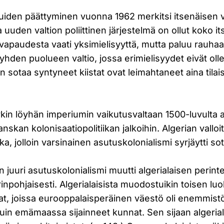
luiden päättyminen vuonna 1962 merkitsi itsenäisen v
 uuden valtion poliittinen järjestelmä on ollut koko i
 vapaudesta vaati yksimielisyyttä, mutta paluu rauha
 yhden puolueen valtio, jossa erimielisyydet eivät ollee
n sotaa syntyneet kiistat ovat leimahtaneet aina tila
rkin löyhän imperiumin vaikutusvaltaan 1500-luvulta 
Ranskan kolonisaatiopolitiikan jalkoihin. Algerian valloi
a, jolloin varsinainen asutuskolonialismi syrjäytti sot
uuri asutuskolonialismi muutti algerialaisen perint
npohjaisesti. Algerialaisista muodostuikin toisen luo
t, joissa eurooppalaisperäinen väestö oli enemmistö
uin emämaassa sijainneet kunnat. Sen sijaan algeria