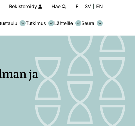
Rekisteröidy
Hae
FI
SV
EN
tustaulu
Tutkimus
Lähteille
Seura
lman ja