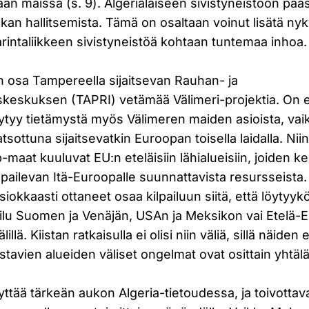
ään maissa (s. 9). Algerialaiseen sivistyneistöön pä
kan hallitsemista. Tämä on osaltaan voinut lisätä ny
arintaliikkeen sivistyneistöä kohtaan tuntemaa inhoa.
 osa Tampereella sijaitsevan Rauhan- ja
skeskuksen (TAPRI) vetämää Välimeri-projektia. On er
ytyy tietämystä myös Välimeren maiden asioista, vai
tsottuna sijaitsevatkin Euroopan toisella laidalla. Nii
aat kuuluvat EU:n eteläisiin lähialueisiin, joiden ke
pailevan Itä-Euroopalle suunnattavista resursseista
siokkaasti ottaneet osaa kilpailuun siitä, että löytyy
uilu Suomen ja Venäjän, USAn ja Meksikon vai Etelä-
illä. Kiistan ratkaisulla ei olisi niin väliä, sillä näiden e
tavien alueiden väliset ongelmat ovat osittain yhtälä
yttää tärkeän aukon Algeria-tietoudessa, ja toivottava