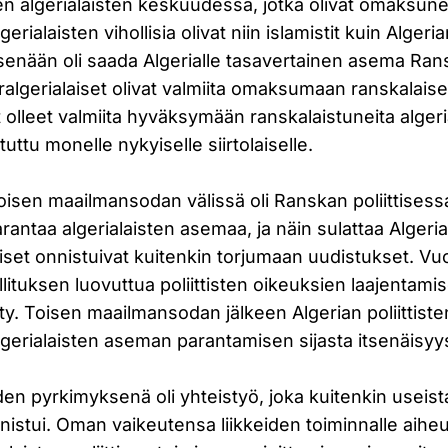
iden algerialaisten keskuudessa, jotka olivat omaksun
gerialaisten vihollisia olivat niin islamistit kuin Algeri
enään oli saada Algerialle tasavertainen asema Ra
ralgerialaiset olivat valmiita omaksumaan ranskalaise
 olleet valmiita hyväksymään ranskalaistuneita algeria
tuttu monelle nykyiselle siirtolaiselle.
oisen maailmansodan välissä oli Ranskan poliittises
parantaa algerialaisten asemaa, ja näin sulattaa Alger
aiset onnistuivat kuitenkin torjumaan uudistukset. V
ituksen luovuttua poliittisten oikeuksien laajentamis
ty. Toisen maailmansodan jälkeen Algerian poliittiste
gerialaisten aseman parantamisen sijasta itsenäisyy
eiden pyrkimyksenä oli yhteistyö, joka kuitenkin useist
istui. Oman vaikeutensa liikkeiden toiminnalle aihe