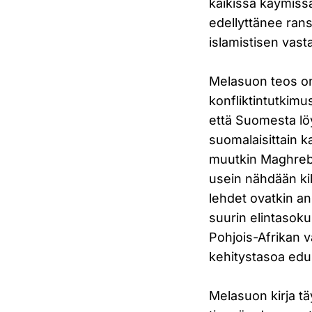
kaikissa käymiss
edellyttänee rans
islamistisen vast
Melasuon teos on
konfliktintutkimu
että Suomesta lö
suomalaisittain ka
muutkin Maghreb-m
usein nähdään kil
lehdet ovatkin an
suurin elintasok
Pohjois-Afrikan väl
kehitystasoa edus
Melasuon kirja tä