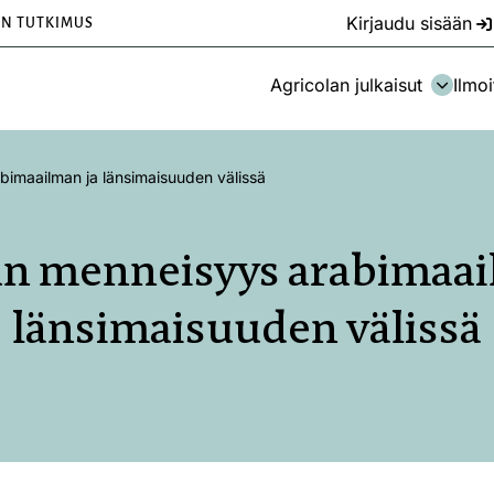
Kirjaudu sisään
EN TUTKIMUS
Agricolan julkaisut
Ilmoi
bimaailman ja länsimaisuuden välissä
an menneisyys arabimaai
länsimaisuuden välissä