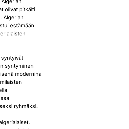
i Algerian
olivat pitkälti
. Algerian
istui estämään
erialaisten
a syntyivät
urin syntyminen
mäisenä modernina
amilaisten
ella
sessa
iseksi ryhmäksi.
lgerialaiset.