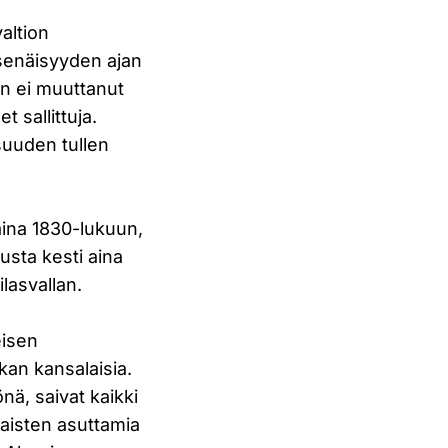
altion
tsenäisyyden ajan
an ei muuttanut
t sallittuja.
isuuden tullen
aina 1830-lukuun,
tusta kesti aina
ilasvallan.
eisen
kan kansalaisia.
nä, saivat kaikki
laisten asuttamia