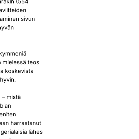
äräkin (554
aviitteiden
ttaminen sivun
 hyvän
i kymmeniä
sä mielessä teos
aa koskevista
hyvin.
 – mistä
abian
 eniten
aan harrastanut
gerialaisia lähes