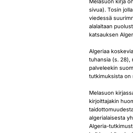
Melasuon kirja on
sivua). Tosin joll
viedessä suurimma
alalaitaan puolus
katsauksen Alger
Algeriaa koskevi
tuhansia (s. 28),
palveleekin suom
tutkimuksista on 
Melasuon kirjassa
kirjoittajakin huo
taidottomuudesta 
algerialaisesta 
Algeria-tutkimust