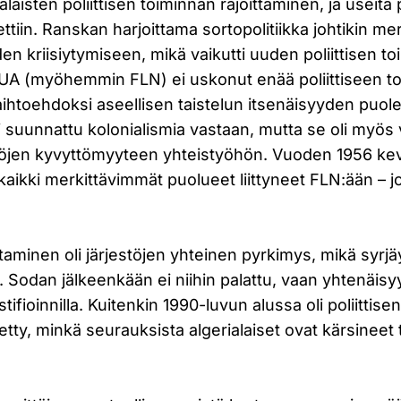
alaisten poliittisen toiminnan rajoittaminen, ja useita po
ettiin. Ranskan harjoittama sortopolitiikka johtikin me
eiden kriisiytymiseen, mikä vaikutti uuden poliittisen 
A (myöhemmin FLN) ei uskonut enää poliittiseen to
aihtoehdoksi aseellisen taistelun itsenäisyyden puole
i suunnattu kolonialismia vastaan, mutta se oli myös 
jestöjen kyvyttömyyteen yhteistyöhön. Vuoden 1956 k
aikki merkittävimmät puolueet liittyneet FLN:ään – j
taminen oli järjestöjen yhteinen pyrkimys, mikä syrjäy
 Sodan jälkeenkään ei niihin palattu, vaan yhtenäisyyt
fioinnilla. Kuitenkin 1990-luvun alussa oli poliittis
tty, minkä seurauksista algerialaiset ovat kärsineet