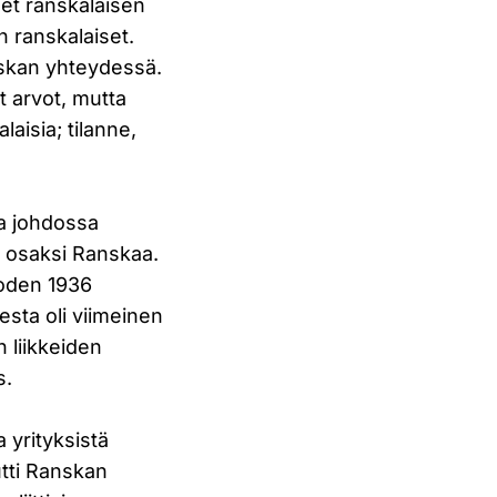
eet ranskalaisen
an ranskalaiset.
nskan yhteydessä.
t arvot, mutta
laisia; tilanne,
sa johdossa
ia osaksi Ranskaa.
uoden 1936
esta oli viimeinen
n liikkeiden
s.
a yrityksistä
utti Ranskan