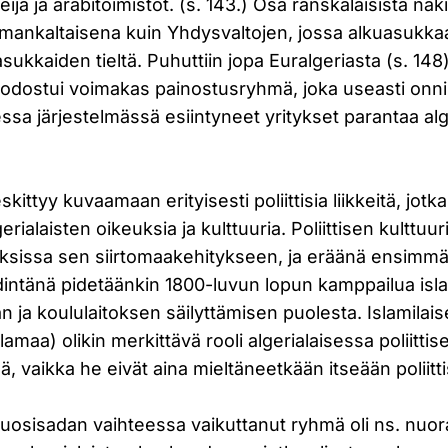
meija ja arabitoimistot. (s. 143.) Osa ranskalaisista näk
ankaltaisena kuin Yhdysvaltojen, jossa alkuasukkaat 
sukkaiden tieltä. Puhuttiin jopa Euralgeriasta (s. 148)
uodostui voimakas painostusryhmä, joka useasti onn
essa järjestelmässä esiintyneet yritykset parantaa alg
kittyy kuvaamaan erityisesti poliittisia liikkeitä, jotk
rialaisten oikeuksia ja kulttuuria. Poliittisen kulttu
iitoksissa sen siirtomaakehitykseen, ja eräänä ensim
ehdintänä pidetäänkin 1800-luvun lopun kamppailua isl
n ja koululaitoksen säilyttämisen puolesta. Islamilais
ulamaa) olikin merkittävä rooli algerialaisessa poliitti
ä, vaikka he eivät aina mieltäneetkään itseään poliitt
uosisadan vaihteessa vaikuttanut ryhmä oli ns. nuora