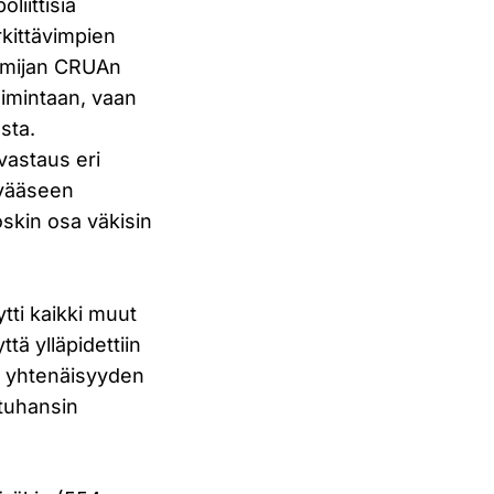
liittisia
rkittävimpien
toimijan CRUAn
imintaan, vaan
sta.
vastaus eri
evääseen
oskin osa väkisin
tti kaikki muut
tä ylläpidettiin
en yhtenäisyyden
 tuhansin