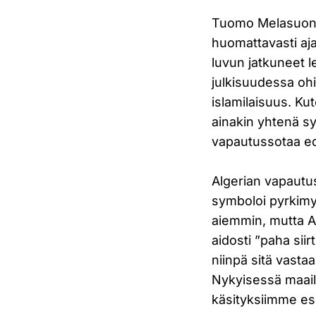
Tuomo Melasuon A
huomattavasti aj
luvun jatkuneet l
julkisuudessa ohi
islamilaisuus. Ku
ainakin yhtenä sy
vapautussotaa ed
Algerian vapautu
symboloi pyrkimys
aiemmin, mutta Alg
aidosti ”paha sii
niinpä sitä vasta
Nykyisessä maail
käsityksiimme esi