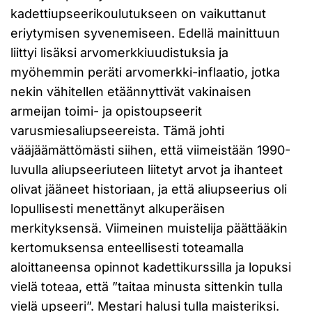
kadettiupseerikoulutukseen on vaikuttanut
eriytymisen syvenemiseen. Edellä mainittuun
liittyi lisäksi arvomerkkiuudistuksia ja
myöhemmin peräti arvomerkki-inflaatio, jotka
nekin vähitellen etäännyttivät vakinaisen
armeijan toimi- ja opistoupseerit
varusmiesaliupseereista. Tämä johti
vääjäämättömästi siihen, että viimeistään 1990-
luvulla aliupseeriuteen liitetyt arvot ja ihanteet
olivat jääneet historiaan, ja että aliupseerius oli
lopullisesti menettänyt alkuperäisen
merkityksensä. Viimeinen muistelija päättääkin
kertomuksensa enteellisesti toteamalla
aloittaneensa opinnot kadettikurssilla ja lopuksi
vielä toteaa, että ”taitaa minusta sittenkin tulla
vielä upseeri”. Mestari halusi tulla maisteriksi.