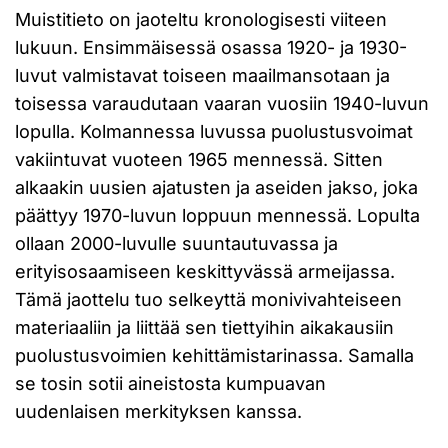
Muistitieto on jaoteltu kronologisesti viiteen
lukuun. Ensimmäisessä osassa 1920- ja 1930-
luvut valmistavat toiseen maailmansotaan ja
toisessa varaudutaan vaaran vuosiin 1940-luvun
lopulla. Kolmannessa luvussa puolustusvoimat
vakiintuvat vuoteen 1965 mennessä. Sitten
alkaakin uusien ajatusten ja aseiden jakso, joka
päättyy 1970-luvun loppuun mennessä. Lopulta
ollaan 2000-luvulle suuntautuvassa ja
erityisosaamiseen keskittyvässä armeijassa.
Tämä jaottelu tuo selkeyttä monivivahteiseen
materiaaliin ja liittää sen tiettyihin aikakausiin
puolustusvoimien kehittämistarinassa. Samalla
se tosin sotii aineistosta kumpuavan
uudenlaisen merkityksen kanssa.