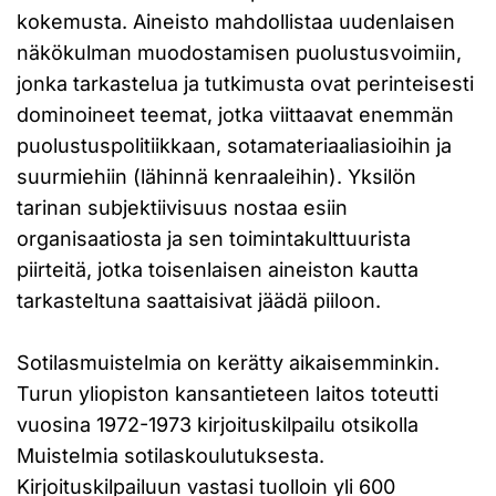
kokemusta. Aineisto mahdollistaa uudenlaisen
näkökulman muodostamisen puolustusvoimiin,
jonka tarkastelua ja tutkimusta ovat perinteisesti
dominoineet teemat, jotka viittaavat enemmän
puolustuspolitiikkaan, sotamateriaaliasioihin ja
suurmiehiin (lähinnä kenraaleihin). Yksilön
tarinan subjektiivisuus nostaa esiin
organisaatiosta ja sen toimintakulttuurista
piirteitä, jotka toisenlaisen aineiston kautta
tarkasteltuna saattaisivat jäädä piiloon.
Sotilasmuistelmia on kerätty aikaisemminkin.
Turun yliopiston kansantieteen laitos toteutti
vuosina 1972-1973 kirjoituskilpailu otsikolla
Muistelmia sotilaskoulutuksesta.
Kirjoituskilpailuun vastasi tuolloin yli 600