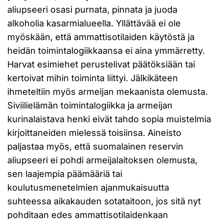
aliupseeri osasi purnata, pinnata ja juoda
alkoholia kasarmialueella. Yllättävää ei ole
myöskään, että ammattisotilaiden käytöstä ja
heidän toimintalogiikkaansa ei aina ymmärretty.
Harvat esimiehet perustelivat päätöksiään tai
kertoivat mihin toiminta liittyi. Jälkikäteen
ihmeteltiin myös armeijan mekaanista olemusta.
Siviilielämän toimintalogiikka ja armeijan
kurinalaistava henki eivät tahdo sopia muistelmia
kirjoittaneiden mielessä toisiinsa. Aineisto
paljastaa myös, että suomalainen reservin
aliupseeri ei pohdi armeijalaitoksen olemusta,
sen laajempia päämääriä tai
koulutusmenetelmien ajanmukaisuutta
suhteessa aikakauden sotataitoon, jos sitä nyt
pohditaan edes ammattisotilaidenkaan