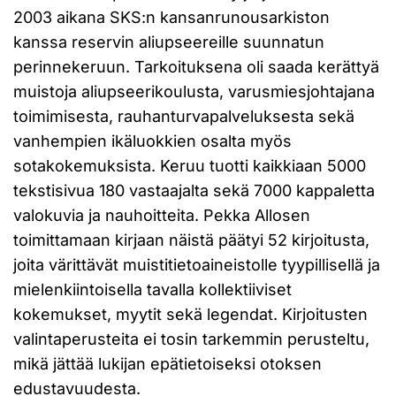
2003 aikana SKS:n kansanrunousarkiston
kanssa reservin aliupseereille suunnatun
perinnekeruun. Tarkoituksena oli saada kerättyä
muistoja aliupseerikoulusta, varusmiesjohtajana
toimimisesta, rauhanturvapalveluksesta sekä
vanhempien ikäluokkien osalta myös
sotakokemuksista. Keruu tuotti kaikkiaan 5000
tekstisivua 180 vastaajalta sekä 7000 kappaletta
valokuvia ja nauhoitteita. Pekka Allosen
toimittamaan kirjaan näistä päätyi 52 kirjoitusta,
joita värittävät muistitietoaineistolle tyypillisellä ja
mielenkiintoisella tavalla kollektiiviset
kokemukset, myytit sekä legendat. Kirjoitusten
valintaperusteita ei tosin tarkemmin perusteltu,
mikä jättää lukijan epätietoiseksi otoksen
edustavuudesta.