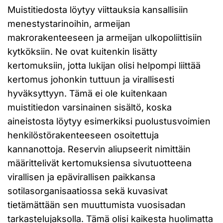
Muistitiedosta löytyy viittauksia kansallisiin
menestystarinoihin, armeijan
makrorakenteeseen ja armeijan ulkopoliittisiin
kytköksiin. Ne ovat kuitenkin lisätty
kertomuksiin, jotta lukijan olisi helpompi liittää
kertomus johonkin tuttuun ja virallisesti
hyväksyttyyn. Tämä ei ole kuitenkaan
muistitiedon varsinainen sisältö, koska
aineistosta löytyy esimerkiksi puolustusvoimien
henkilöstörakenteeseen osoitettuja
kannanottoja. Reservin aliupseerit nimittäin
määrittelivät kertomuksiensa sivutuotteena
virallisen ja epävirallisen paikkansa
sotilasorganisaatiossa sekä kuvasivat
tietämättään sen muuttumista vuosisadan
tarkastelujaksolla. Tämä olisi kaikesta huolimatta