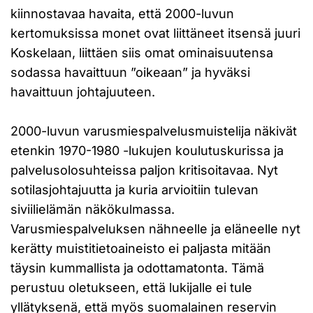
kiinnostavaa havaita, että 2000-luvun
kertomuksissa monet ovat liittäneet itsensä juuri
Koskelaan, liittäen siis omat ominaisuutensa
sodassa havaittuun ”oikeaan” ja hyväksi
havaittuun johtajuuteen.
2000-luvun varusmiespalvelusmuistelija näkivät
etenkin 1970-1980 -lukujen koulutuskurissa ja
palvelusolosuhteissa paljon kritisoitavaa. Nyt
sotilasjohtajuutta ja kuria arvioitiin tulevan
siviilielämän näkökulmassa.
Varusmiespalveluksen nähneelle ja eläneelle nyt
kerätty muistitietoaineisto ei paljasta mitään
täysin kummallista ja odottamatonta. Tämä
perustuu oletukseen, että lukijalle ei tule
yllätyksenä, että myös suomalainen reservin