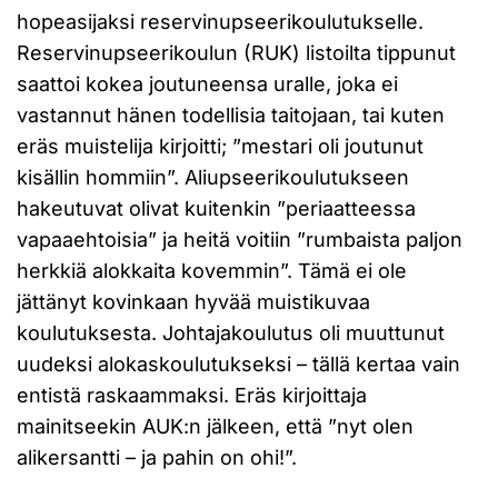
hopeasijaksi reservinupseerikoulutukselle.
Reservinupseerikoulun (RUK) listoilta tippunut
saattoi kokea joutuneensa uralle, joka ei
vastannut hänen todellisia taitojaan, tai kuten
eräs muistelija kirjoitti; ”mestari oli joutunut
kisällin hommiin”. Aliupseerikoulutukseen
hakeutuvat olivat kuitenkin ”periaatteessa
vapaaehtoisia” ja heitä voitiin ”rumbaista paljon
herkkiä alokkaita kovemmin”. Tämä ei ole
jättänyt kovinkaan hyvää muistikuvaa
koulutuksesta. Johtajakoulutus oli muuttunut
uudeksi alokaskoulutukseksi – tällä kertaa vain
entistä raskaammaksi. Eräs kirjoittaja
mainitseekin AUK:n jälkeen, että ”nyt olen
alikersantti – ja pahin on ohi!”.