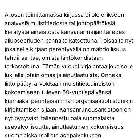
Allosen toimittamassa kirjassa ei ole erikseen
analyysiä muistitiedosta tai johtopäätöksiä
kerätystä aineistosta kansanarmeijan tai edes
aliupseeriuden kannalta katsottuna. Toisaalta nyt
jokaisella kirjaan perehtyvällä on mahdollisuus
tehdä se itse, omista lähtökohdistaan
tarkasteltuna. Tämän vuoksi kirja antaa jokaiselle
lukijalle jotain omaa ja ainutlaatuista. Onneksi
liitto päätyi arvokkaan muistitietoaineiston
kokoamiseen tulevan 50-vuotispäivänsä
kunniaksi perinteisemmän organisaatiohistoriikin
kirjoittamisen sijaan. Kansanrunousarkistoon on
nyt pysyvästi tallennettu pala suomalaista
asevelvollisuutta, ainutlaatuinen kokonaisuus
suomalaiskansallista asepalveluksen