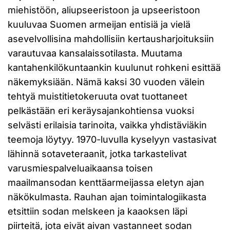
miehistöön, aliupseeristoon ja upseeristoon
kuuluvaa Suomen armeijan entisiä ja vielä
asevelvollisina mahdollisiin kertausharjoituksiin
varautuvaa kansalaissotilasta. Muutama
kantahenkilökuntaankin kuulunut rohkeni esittää
näkemyksiään. Nämä kaksi 30 vuoden välein
tehtyä muistitietokeruuta ovat tuottaneet
pelkästään eri keräysajankohtiensa vuoksi
selvästi erilaisia tarinoita, vaikka yhdistäviäkin
teemoja löytyy. 1970-luvulla kyselyyn vastasivat
lähinnä sotaveteraanit, jotka tarkastelivat
varusmiespalveluaikaansa toisen
maailmansodan kenttäarmeijassa eletyn ajan
näkökulmasta. Rauhan ajan toimintalogiikasta
etsittiin sodan melskeen ja kaaoksen läpi
piirteitä, jota eivät aivan vastanneet sodan