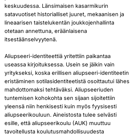
keskuudessa. Länsimaisen kasarmikurin
satavuotiset historialliset juuret, mekaanisen ja
lineaarisen taistelukentän joukkojenhallinta
otetaan annettuna, eräänlaisena
itsestäänselvyytenä.
Aliupseeri-identiteettiä yritettiin paikantaa
useassa kirjoituksessa. Usein se jäikin vain
yritykseksi, koska erillisen aliupseeri-identiteetin
eristäminen sotilasidentiteetistä osoittautui lähes
mahdottomaksi tehtäväksi. Aliupseeriuden
tuntemisen kohokohta sen sijaan sijoitettiin
yleensä niin henkisesti kuin myös fyysisesti
aliupseerikouluun. Aineistosta tulee selvästi
esille, että aliupseerikoulu (AUK) muuttuu
tavoitellusta koulutusmahdollisuudesta