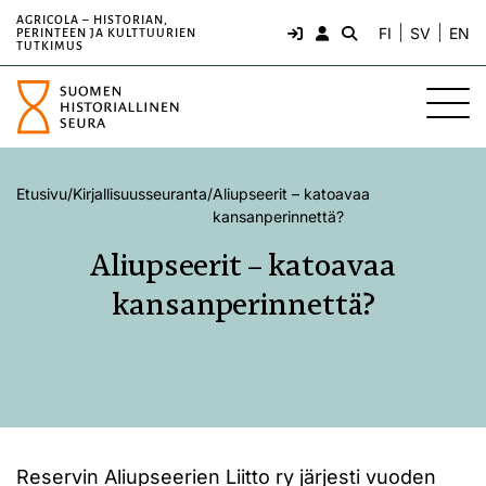
AGRICOLA – HISTORIAN,
FI
SV
EN
PERINTEEN JA KULTTUURIEN
TUTKIMUS
Etusivu
/
Kirjallisuusseuranta
/
Aliupseerit – katoavaa
kansanperinnettä?
Aliupseerit – katoavaa
kansanperinnettä?
Reservin Aliupseerien Liitto ry järjesti vuoden