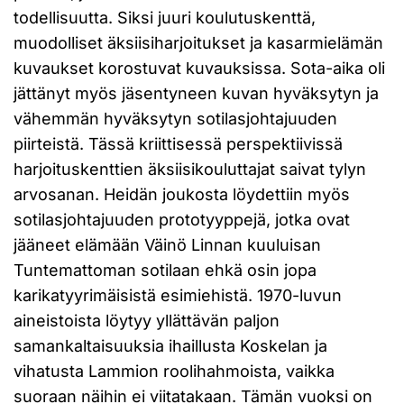
todellisuutta. Siksi juuri koulutuskenttä,
muodolliset äksiisiharjoitukset ja kasarmielämän
kuvaukset korostuvat kuvauksissa. Sota-aika oli
jättänyt myös jäsentyneen kuvan hyväksytyn ja
vähemmän hyväksytyn sotilasjohtajuuden
piirteistä. Tässä kriittisessä perspektiivissä
harjoituskenttien äksiisikouluttajat saivat tylyn
arvosanan. Heidän joukosta löydettiin myös
sotilasjohtajuuden prototyyppejä, jotka ovat
jääneet elämään Väinö Linnan kuuluisan
Tuntemattoman sotilaan ehkä osin jopa
karikatyyrimäisistä esimiehistä. 1970-luvun
aineistoista löytyy yllättävän paljon
samankaltaisuuksia ihaillusta Koskelan ja
vihatusta Lammion roolihahmoista, vaikka
suoraan näihin ei viitatakaan. Tämän vuoksi on