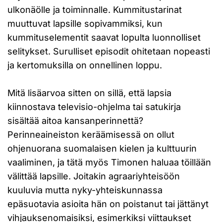
ulkonäölle ja toiminnalle. Kummitustarinat
muuttuvat lapsille sopivammiksi, kun
kummituselementit saavat lopulta luonnolliset
selitykset. Surulliset episodit ohitetaan nopeasti
ja kertomuksilla on onnellinen loppu.
Mitä lisäarvoa sitten on sillä, että lapsia
kiinnostava televisio-ohjelma tai satukirja
sisältää aitoa kansanperinnettä?
Perinneaineiston keräämisessä on ollut
ohjenuorana suomalaisen kielen ja kulttuurin
vaaliminen, ja tätä myös Timonen haluaa töillään
välittää lapsille. Joitakin agraariyhteisöön
kuuluvia mutta nyky-yhteiskunnassa
epäsuotavia asioita hän on poistanut tai jättänyt
vihjauksenomaisiksi, esimerkiksi viittaukset