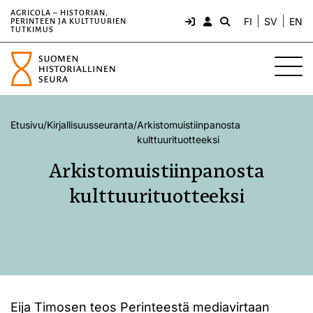
AGRICOLA – HISTORIAN,
FI
SV
EN
PERINTEEN JA KULTTUURIEN
TUTKIMUS
Etusivu
/
Kirjallisuusseuranta
/
Arkistomuistiinpanosta
kulttuurituotteeksi
Arkistomuistiinpanosta
kulttuurituotteeksi
Eija Timosen teos Perinteestä mediavirtaan