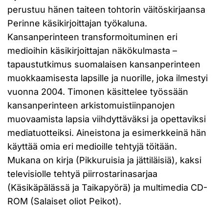
perustuu hänen taiteen tohtorin väitöskirjaansa
Perinne käsikirjoittajan työkaluna.
Kansanperinteen transformoituminen eri
medioihin käsikirjoittajan näkökulmasta –
tapaustutkimus suomalaisen kansanperinteen
muokkaamisesta lapsille ja nuorille, joka ilmestyi
vuonna 2004. Timonen käsittelee työssään
kansanperinteen arkistomuistiinpanojen
muovaamista lapsia viihdyttäväksi ja opettaviksi
mediatuotteiksi. Aineistona ja esimerkkeinä hän
käyttää omia eri medioille tehtyjä töitään.
Mukana on kirja (Pikkuruisia ja jättiläisiä), kaksi
televisiolle tehtyä piirrostarinasarjaa
(Käsikäpälässä ja Taikapyörä) ja multimedia CD-
ROM (Salaiset oliot Peikot).