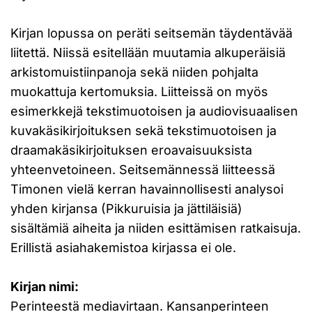
Kirjan lopussa on peräti seitsemän täydentävää
liitettä. Niissä esitellään muutamia alkuperäisiä
arkistomuistiinpanoja sekä niiden pohjalta
muokattuja kertomuksia. Liitteissä on myös
esimerkkejä tekstimuotoisen ja audiovisuaalisen
kuvakäsikirjoituksen sekä tekstimuotoisen ja
draamakäsikirjoituksen eroavaisuuksista
yhteenvetoineen. Seitsemännessä liitteessä
Timonen vielä kerran havainnollisesti analysoi
yhden kirjansa (Pikkuruisia ja jättiläisiä)
sisältämiä aiheita ja niiden esittämisen ratkaisuja.
Erillistä asiahakemistoa kirjassa ei ole.
Kirjan nimi:
Perinteestä mediavirtaan. Kansanperinteen