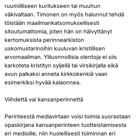
ruumiilliseen kuritukseen tai muuhun
väkivaltaan. Timonen on myös halunnut tehdä
töistään maailmankatsomuksellisesti
sitoutumattomia, joten hän on häivyttänyt
kertomuksista perinnearkiston
uskomustarinoihin kuuluvan kristillisen
arvomaailman. Yliluonnollisia olentoja ei siis
karkoteta kristityn syljellä tai virsikirjalla eikä
avun palkaksi anneta kirkkokenkiä vaan
esimerkiksi hyvää kalaonnea.
Viihdettä vai kansanperinnettä
Perinteestä mediavirtaan voisi toimia suorastaan
opaskirjana kansanperinteen tuotteistamisesta
eri medioille, niin huolellisesti toiminnan eri