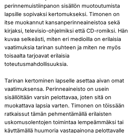
perinnemuistiinpanon sisällön muotoutumista
lapsille sopivaksi kertomukseksi. Timonen on
itse muokannut kansanperinneaineistoa sekä
kirjaksi, televisio-ohjelmiksi että CD-romiksi. Hän
kuvaa selkeästi, miten eri medioilla on erilaisia
vaatimuksia tarinan suhteen ja miten ne myös
toisaalta tarjoavat erilaisia
toteutusmahdollisuuksia.
Tarinan kertominen lapselle asettaa aivan omat
vaatimuksensa. Perinneaineisto on usein
sisällöltään varsin pelottavaa, joten sitä on
muokattava lapsia varten. Timonen on töissään
ratkaissut tämän pehmentämällä erilaisten
uskomusolentojen toimintaa lempeämmäksi tai
käyttämällä huumoria vastapainona pelottavalle