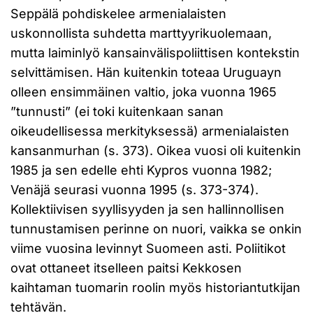
Seppälä pohdiskelee armenialaisten
uskonnollista suhdetta marttyyrikuolemaan,
mutta laiminlyö kansainvälispoliittisen kontekstin
selvittämisen. Hän kuitenkin toteaa Uruguayn
olleen ensimmäinen valtio, joka vuonna 1965
”tunnusti” (ei toki kuitenkaan sanan
oikeudellisessa merkityksessä) armenialaisten
kansanmurhan (s. 373). Oikea vuosi oli kuitenkin
1985 ja sen edelle ehti Kypros vuonna 1982;
Venäjä seurasi vuonna 1995 (s. 373-374).
Kollektiivisen syyllisyyden ja sen hallinnollisen
tunnustamisen perinne on nuori, vaikka se onkin
viime vuosina levinnyt Suomeen asti. Poliitikot
ovat ottaneet itselleen paitsi Kekkosen
kaihtaman tuomarin roolin myös historiantutkijan
tehtävän.