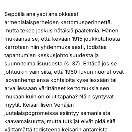
Seppälä analysoi ansiokkaasti
armenialaisperheiden kertomusperinnettä,
mutta tekee joskus hätäisiä päätelmiä. Hänen
mukaansa se, että kevään 1915 joukkotuhosta
kerrotaan niin yhdenmukaisesti, todistaa
tapahtumien keskusjohtoisuudesta ja
suunnitelmallisuudesta (s. 37). Entäpä jos se
johtuukin vain siitä, että 1960-luvun nuoret ovat
isovanhempiensa kohtaloita kysellessään tai
arvaillessaan värittäneet kertomuksia sen
mukaan kuin on ollut tapana? Näin syntyvät
myytit. Keisarillisen Venäjän
juutalaispogromeissa esiintyy samanlaista
kaavamaisuutta, mutta tutkijat eivät pidä sitä
välttämättä todisteena keisarin antamista