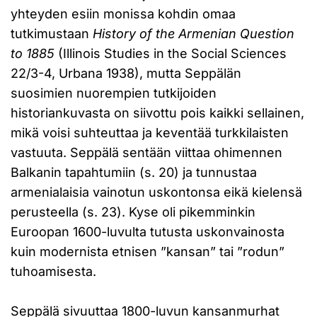
yhteyden esiin monissa kohdin omaa
tutkimustaan
History of the Armenian Question
to 1885
(Illinois Studies in the Social Sciences
22/3-4, Urbana 1938), mutta Seppälän
suosimien nuorempien tutkijoiden
historiankuvasta on siivottu pois kaikki sellainen,
mikä voisi suhteuttaa ja keventää turkkilaisten
vastuuta. Seppälä sentään viittaa ohimennen
Balkanin tapahtumiin (s. 20) ja tunnustaa
armenialaisia vainotun uskontonsa eikä kielensä
perusteella (s. 23). Kyse oli pikemminkin
Euroopan 1600-luvulta tutusta uskonvainosta
kuin modernista etnisen ”kansan” tai ”rodun”
tuhoamisesta.
Seppälä sivuuttaa 1800-luvun kansanmurhat