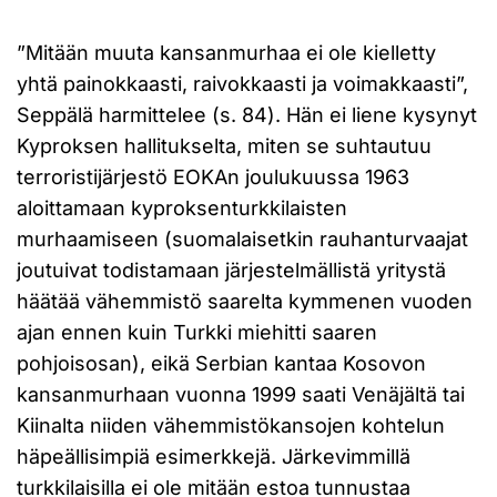
”Mitään muuta kansanmurhaa ei ole kielletty
yhtä painokkaasti, raivokkaasti ja voimakkaasti”,
Seppälä harmittelee (s. 84). Hän ei liene kysynyt
Kyproksen hallitukselta, miten se suhtautuu
terroristijärjestö EOKAn joulukuussa 1963
aloittamaan kyproksenturkkilaisten
murhaamiseen (suomalaisetkin rauhanturvaajat
joutuivat todistamaan järjestelmällistä yritystä
häätää vähemmistö saarelta kymmenen vuoden
ajan ennen kuin Turkki miehitti saaren
pohjoisosan), eikä Serbian kantaa Kosovon
kansanmurhaan vuonna 1999 saati Venäjältä tai
Kiinalta niiden vähemmistökansojen kohtelun
häpeällisimpiä esimerkkejä. Järkevimmillä
turkkilaisilla ei ole mitään estoa tunnustaa