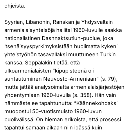
ohjeista.
Syyrian, Libanonin, Ranskan ja Yhdysvaltain
armenialaisyhteisöjä hallitsi 1960-luvulle saakka
nationalistinen Dashnaktsutiun-puolue, joka
itsenäisyyspyrkimyksistään huolimatta kykeni
yhteistyöhön tasavallaksi muuttuneen Turkin
kanssa. Seppäläkin tietää, että
ulkoarmenialaisten ”kipupisteenä oli
suhtautuminen Neuvosto-Armeniaan” (s. 79),
mutta jättää analysoimatta armenialaisjärjestöjen
yhdentymisen 1960-luvulla (s. 358). Hän vain
hämmästelee tapahtunutta: ”Käännekohdaksi
muodostui 50-vuotismuisto 1960-luvun
puolivälissä. On hieman erikoista, että prosessi
tapahtui samaan aikaan niin idässä kuin