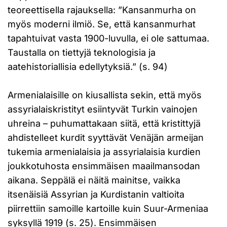
teoreettisella rajauksella: ”Kansanmurha on
myös moderni ilmiö. Se, että kansanmurhat
tapahtuivat vasta 1900-luvulla, ei ole sattumaa.
Taustalla on tiettyjä teknologisia ja
aatehistoriallisia edellytyksiä.” (s. 94)
Armenialaisille on kiusallista sekin, että myös
assyrialaiskristityt esiintyvät Turkin vainojen
uhreina – puhumattakaan siitä, että kristittyjä
ahdistelleet kurdit syyttävät Venäjän armeijan
tukemia armenialaisia ja assyrialaisia kurdien
joukkotuhosta ensimmäisen maailmansodan
aikana. Seppälä ei näitä mainitse, vaikka
itsenäisiä Assyrian ja Kurdistanin valtioita
piirrettiin samoille kartoille kuin Suur-Armeniaa
syksyllä 1919 (s. 25). Ensimmäisen