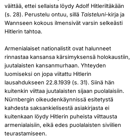
väittää, ettei sellaista löydy Adolf Hitleriltäkään
(s. 28). Perustelu ontuu, sillä
Taisteluni
-kirja ja
Wannseen kokous ilmensivät varsin selkeästi
Hitlerin tahtoa.
Armenialaiset nationalistit ovat halunneet
rinnastaa kansansa kärsimyksensä holokaustiin,
juutalaisten kansanmurhaan. Yhteyden
luomiseksi on jopa viitattu Hitlerin
lausahdukseen 22.8.1939 (s. 31). Siinä hän
kuitenkin viittaa juutalaisten sijaan puolalaisiin.
Nürnbergin oikeudenkäynnissä esitetystä
kahdesta saksankielisestä asiakirjasta ei
kuitenkaan löydy Hitlerin puheista viittausta
armenialaisiin, eikä edes puolalaisten siviilien
teurastamiseen.