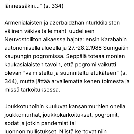
lännessäkin…” (s. 334)
Armenialaisten ja azerbaidzhaninturkkilaisten
välinen väkivalta leimahti uudelleen
Neuvostoliiton alkaessa hajota: ensin Karabahin
autonomisella alueella ja 27.-28.2.1988 Sumgaitin
kaupungin pogromissa. Seppälä toteaa monien
kaukasialaisten tavoin, että pogromi vaikutti
olevan ”valmisteltu ja suunniteltu etukäteen” (s.
344), mutta jättää arvailematta kenen toimesta ja
missä tarkoituksessa.
Joukkotuhoihin kuuluvat kansanmurhien ohella
joukkomurhat, joukkokarkoitukset, pogromit,
sodat ja jotkin pandemiat tai
luonnonmullistukset. Niistä kertovat niin