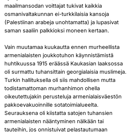
maailmansodan voittajat tukivat kaikkia
osmanivaltakunnan ei-turkkilaisia kansoja
(Palestiinan arabeja unohtamatta) ja lupasivat
saman saaliin palkkioksi moneen kertaan.
Vain muutamaa kuukautta ennen murheellista
armenialaisten joukkotuhon käynnistämistä
huhtikuussa 1915 eräässä Kaukasian laaksossa
oli surmattu tuhansittain georgialaisia muslimeja.
Turkin hallituksella oli siis mahdollisen mutta
todistamattoman murhanhimon ohella
oikeutettujakin perusteluja armenialaisväestön
pakkoevakuoinnille sotatoimialueelta.
Seurauksena oli kiistatta satojen tuhansien
armenialaisten nääntyminen nälkään tai
tauteihin, jos onnistuivat pelastautumaan