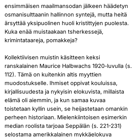
ensimmäisen maailmansodan jälkeen häädetyn
osmanisulttaanin hallinnon syntejä, mutta heitä
ärsyttää yksipuolinen huoli kristittyjen puolesta.
Kuka enää muistaakaan tsherkessejä,
krimintataareja, pomakkeja?
Kollektiivisen muistin käsitteen keksi
ranskalainen Maurice Halbwachs 1920-luvulla (s.
112). Tämä on kuitenkin altis myyttien
muodostukselle. Ihmiset oppivat kouluissa,
kirjallisuudesta ja nykyisin elokuvista, millaista
elämä oli aiemmin, ja kun samaa kuvaa
toistetaan kyllin usein, se heijastetaan omankin
perheen historiaan. Mielenkiintoisen esimerkin
median roolista tarjoaa Seppälän (s. 221-231)
selostama amerikkalainen mykkäelokuva