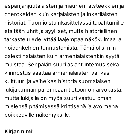
espanjanjuutalaisten ja maurien, atsteekkien ja
cherokeiden kuin karjalaisten ja inkeriläisten
historiat. Tuomioistuinkäsittelyssä tapahtumille
etsitään uhrit ja syylliset, mutta historiallinen
tarkastelu edellyttää laajempaa näkökulmaa ja
noidankehien tunnustamista. Tämä olisi niin
palestiinalaisten kuin armenialaistenkin syytä
muistaa. Seppälän suuri asiantuntemus sekä
kiinnostus saattaa armenialaisten värikäs
kulttuuri ja vaiheikas historia suomalaisen
lukijakunnan parempaan tietoon on arvokasta,
mutta lukijalla on myös suuri vastuu oman
mielensä pitämisessä kriittisenä ja avoimena
poikkeaville näkemyksille.
Kirjan nimi: