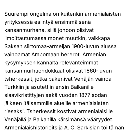
Suurempi ongelma on kuitenkin armenialaisten
yrityksessä esiintyä ensimmäisenä
kansanmurhana, sillä jonoon olisivat
ilmoittautumassa monet muutkin, vaikkapa
Saksan siirtomaa-armeijan 1900-luvun alussa
vainoamat Ambomaan hererot. Armenian
kysymyksen kannalta relevanteimmat
kansanmurhaehdokkaat olisivat 1860-luvun
tsherkessit, jotka pakenivat Venäjän vainoa
Turkkiin ja asutettiin ensin Balkanille
slaavikristittyjen sekä vuoden 1877 sodan
jälkeen itäisemmille alueille armenialaisten
riesaksi. Tsherkessit kostivat armenialaisille
Venäjällä ja Balkanilla kärsimänsä vääryydet.
Armenialaishistorioitsija A. O. Sarkisian toi tämän