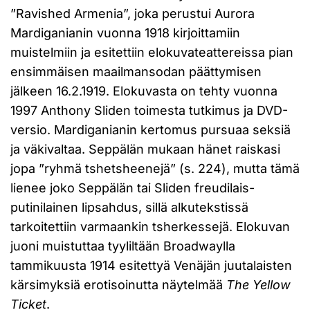
”Ravished Armenia”, joka perustui Aurora
Mardiganianin vuonna 1918 kirjoittamiin
muistelmiin ja esitettiin elokuvateattereissa pian
ensimmäisen maailmansodan päättymisen
jälkeen 16.2.1919. Elokuvasta on tehty vuonna
1997 Anthony Sliden toimesta tutkimus ja DVD-
versio. Mardiganianin kertomus pursuaa seksiä
ja väkivaltaa. Seppälän mukaan hänet raiskasi
jopa ”ryhmä tshetsheenejä” (s. 224), mutta tämä
lienee joko Seppälän tai Sliden freudilais-
putinilainen lipsahdus, sillä alkutekstissä
tarkoitettiin varmaankin tsherkessejä. Elokuvan
juoni muistuttaa tyyliltään Broadwaylla
tammikuusta 1914 esitettyä Venäjän juutalaisten
kärsimyksiä erotisoinutta näytelmää
The Yellow
Ticket
.