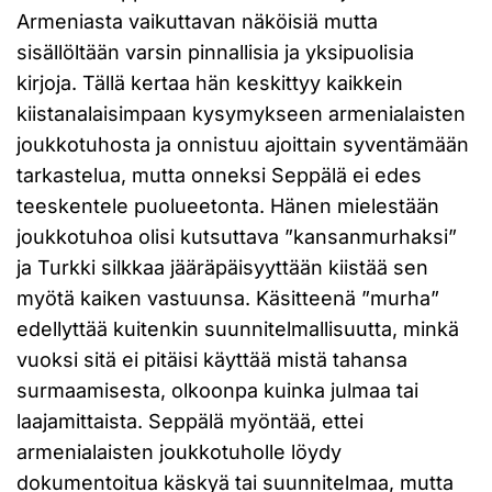
Armeniasta vaikuttavan näköisiä mutta
sisällöltään varsin pinnallisia ja yksipuolisia
kirjoja. Tällä kertaa hän keskittyy kaikkein
kiistanalaisimpaan kysymykseen armenialaisten
joukkotuhosta ja onnistuu ajoittain syventämään
tarkastelua, mutta onneksi Seppälä ei edes
teeskentele puolueetonta. Hänen mielestään
joukkotuhoa olisi kutsuttava ”kansanmurhaksi”
ja Turkki silkkaa jääräpäisyyttään kiistää sen
myötä kaiken vastuunsa. Käsitteenä ”murha”
edellyttää kuitenkin suunnitelmallisuutta, minkä
vuoksi sitä ei pitäisi käyttää mistä tahansa
surmaamisesta, olkoonpa kuinka julmaa tai
laajamittaista. Seppälä myöntää, ettei
armenialaisten joukkotuholle löydy
dokumentoitua käskyä tai suunnitelmaa, mutta