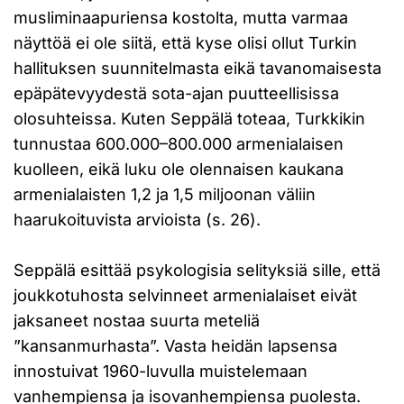
musliminaapuriensa kostolta, mutta varmaa
näyttöä ei ole siitä, että kyse olisi ollut Turkin
hallituksen suunnitelmasta eikä tavanomaisesta
epäpätevyydestä sota-ajan puutteellisissa
olosuhteissa. Kuten Seppälä toteaa, Turkkikin
tunnustaa 600.000–800.000 armenialaisen
kuolleen, eikä luku ole olennaisen kaukana
armenialaisten 1,2 ja 1,5 miljoonan väliin
haarukoituvista arvioista (s. 26).
Seppälä esittää psykologisia selityksiä sille, että
joukkotuhosta selvinneet armenialaiset eivät
jaksaneet nostaa suurta meteliä
”kansanmurhasta”. Vasta heidän lapsensa
innostuivat 1960-luvulla muistelemaan
vanhempiensa ja isovanhempiensa puolesta.