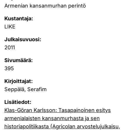
Armenian kansanmurhan perintö
Kustantaja:
LIKE
Julkaisuvuosi:
2011
Sivumäärä:
395
Kirjoittajat:
Seppälä, Serafim
Lisätiedot:
Klas-Göran Karlsson: Tasapainoinen esitys
armenialaisten kansanmurhasta ja sen
historiapolitiikasta (Agricolan arvostelujulkaisu,