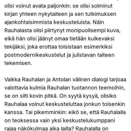
olisi voinut avata paljonkin: se olisi solminut
kirjan yhteen nykytaiteen ja sen tutkimuksen
ajankohtaisimmista keskusteluista. Näin
Rauhalasta olisi piirtynyt monipuolisempi kuva,
eikä hän olisi jäänyt omaa tietään kulkevaksi
tekijäksi, joka erottaa toisistaan esimerkiksi
postmodernikeskustelut ja julistavan taiteen
tekemisen.
Vaikka Rauhalan ja Antolan välinen dialogi tarjoaa
valottavia kulmia Rauhalan tuotannon teemoihin,
se on silti kovin pitkä. On syytä kysyä, olisiko
Rauhalaa voinut keskusteluttaa jonkun toisenkin
kanssa. Tai pikemminkin: eikö se, että Rauhalalla
on teoksessa vain yksi keskustelukumppani
rajaa näkökulmaa aika lailla? Rauhalalla on