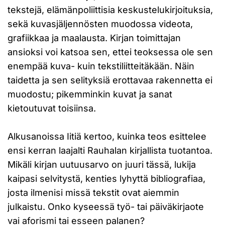
tekstejä, elämänpoliittisia keskustelukirjoituksia,
sekä kuvasjäljennösten muodossa videota,
grafiikkaa ja maalausta. Kirjan toimittajan
ansioksi voi katsoa sen, ettei teoksessa ole sen
enempää kuva- kuin tekstiliitteitäkään. Näin
taidetta ja sen selityksiä erottavaa rakennetta ei
muodostu; pikemminkin kuvat ja sanat
kietoutuvat toisiinsa.
Alkusanoissa Iitiä kertoo, kuinka teos esittelee
ensi kerran laajalti Rauhalan kirjallista tuotantoa.
Mikäli kirjan uutuusarvo on juuri tässä, lukija
kaipasi selvitystä, kenties lyhyttä bibliografiaa,
josta ilmenisi missä tekstit ovat aiemmin
julkaistu. Onko kyseessä työ- tai päiväkirjaote
vai aforismi tai esseen palanen?