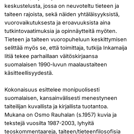
keskustelusta, jossa on neuvoteltu tieteen ja
taiteen rajoista, sekä näiden yhtäläisyyksistä,
vuorovaikutuksesta ja eroavuuksista aina
tutkintovaatimuksia ja opinnäytteitä myöten.
Tieteen ja taiteen vuoropuheluun keskittymisen
selittää myös se, että toimittaja, tutkija Inkamaija
Iitiä tekee parhaillaan väitöskirjaansa
suomalaisen 1990-luvun maalaustaiteen
käsitteellisyydestä.
Kokonaisuus esittelee monipuolisesti
suomalaisen, kansainvälisesti menestyneen
taiteilijan kuvallista ja kirjallista tuotantoa.
Mukana on Osmo Rauhalan (s.1957) kuvia ja
tekstejä vuosilta 1987-2003, lyhyitä
teoskommentaareja, taiteen/tieteenfilosofisia