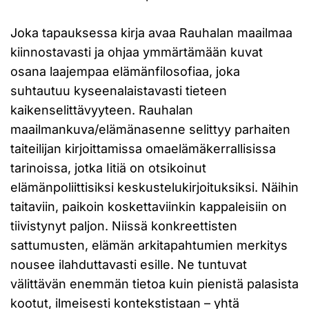
Joka tapauksessa kirja avaa Rauhalan maailmaa
kiinnostavasti ja ohjaa ymmärtämään kuvat
osana laajempaa elämänfilosofiaa, joka
suhtautuu kyseenalaistavasti tieteen
kaikenselittävyyteen. Rauhalan
maailmankuva/elämänasenne selittyy parhaiten
taiteilijan kirjoittamissa omaelämäkerrallisissa
tarinoissa, jotka Iitiä on otsikoinut
elämänpoliittisiksi keskustelukirjoituksiksi. Näihin
taitaviin, paikoin koskettaviinkin kappaleisiin on
tiivistynyt paljon. Niissä konkreettisten
sattumusten, elämän arkitapahtumien merkitys
nousee ilahduttavasti esille. Ne tuntuvat
välittävän enemmän tietoa kuin pienistä palasista
kootut, ilmeisesti kontekstistaan – yhtä