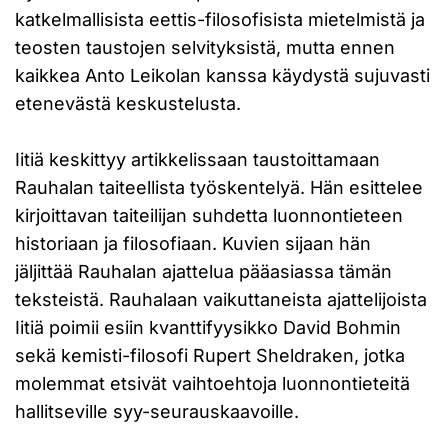
katkelmallisista eettis-filosofisista mietelmistä ja
teosten taustojen selvityksistä, mutta ennen
kaikkea Anto Leikolan kanssa käydystä sujuvasti
etenevästä keskustelusta.
Iitiä keskittyy artikkelissaan taustoittamaan
Rauhalan taiteellista työskentelyä. Hän esittelee
kirjoittavan taiteilijan suhdetta luonnontieteen
historiaan ja filosofiaan. Kuvien sijaan hän
jäljittää Rauhalan ajattelua pääasiassa tämän
teksteistä. Rauhalaan vaikuttaneista ajattelijoista
Iitiä poimii esiin kvanttifyysikko David Bohmin
sekä kemisti-filosofi Rupert Sheldraken, jotka
molemmat etsivät vaihtoehtoja luonnontieteitä
hallitseville syy-seurauskaavoille.