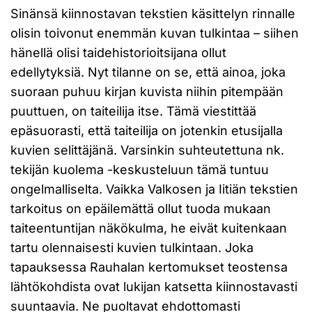
Sinänsä kiinnostavan tekstien käsittelyn rinnalle
olisin toivonut enemmän kuvan tulkintaa – siihen
hänellä olisi taidehistorioitsijana ollut
edellytyksiä. Nyt tilanne on se, että ainoa, joka
suoraan puhuu kirjan kuvista niihin pitempään
puuttuen, on taiteilija itse. Tämä viestittää
epäsuorasti, että taiteilija on jotenkin etusijalla
kuvien selittäjänä. Varsinkin suhteutettuna nk.
tekijän kuolema -keskusteluun tämä tuntuu
ongelmalliselta. Vaikka Valkosen ja Iitiän tekstien
tarkoitus on epäilemättä ollut tuoda mukaan
taiteentuntijan näkökulma, he eivät kuitenkaan
tartu olennaisesti kuvien tulkintaan. Joka
tapauksessa Rauhalan kertomukset teostensa
lähtökohdista ovat lukijan katsetta kiinnostavasti
suuntaavia. Ne puoltavat ehdottomasti