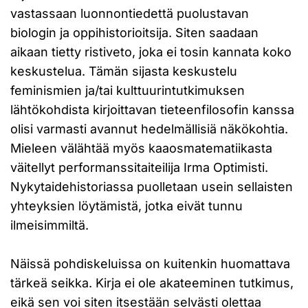
vastassaan luonnontiedettä puolustavan
biologin ja oppihistorioitsija. Siten saadaan
aikaan tietty ristiveto, joka ei tosin kannata koko
keskustelua. Tämän sijasta keskustelu
feminismien ja/tai kulttuurintutkimuksen
lähtökohdista kirjoittavan tieteenfilosofin kanssa
olisi varmasti avannut hedelmällisiä näkökohtia.
Mieleen välähtää myös kaaosmatematiikasta
väitellyt performanssitaiteilija Irma Optimisti.
Nykytaidehistoriassa puolletaan usein sellaisten
yhteyksien löytämistä, jotka eivät tunnu
ilmeisimmiltä.
Näissä pohdiskeluissa on kuitenkin huomattava
tärkeä seikka. Kirja ei ole akateeminen tutkimus,
eikä sen voi siten itsestään selvästi olettaa