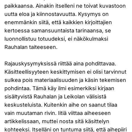
paikkaansa. Ainakin itselleni ne toivat kuvastoon
uutta eloa ja kiinnostavuutta. Kysymys on
enemmänkin siitä, että kaikkien kirjoittajien
kertoessa samansuuntaista tarinaansa, se
luonnollistuu totuudeksi, ei näkökulmaksi
Rauhalan taiteeseen.
Rajauskysymyksissä riittää aina pohdittavaa.
Käsitteellisyyteen keskittymisen ei olisi tarvinnut
sulkea pois materiaalisuuden ja käsin tekemisen
pohdintaa. Tämä käy ilmi esimerkiksi kirjaan
sisältyvistä Rauhalan ja Leikolan välisistä
keskusteluista. Kuitenkin aihe on saanut tilaa
vain muutaman rivin. Iitiä viittaa aiheeseen
artikkelissaan, muttei nosta sitä käsittelyn
kohteeksi. Itselläni on tuntuma siitä, että aihepiiri