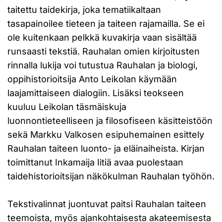
taitettu taidekirja, joka tematiikaltaan
tasapainoilee tieteen ja taiteen rajamailla. Se ei
ole kuitenkaan pelkkä kuvakirja vaan sisältää
runsaasti tekstiä. Rauhalan omien kirjoitusten
rinnalla lukija voi tutustua Rauhalan ja biologi,
oppihistorioitsija Anto Leikolan käymään
laajamittaiseen dialogiin. Lisäksi teokseen
kuuluu Leikolan täsmäiskuja
luonnontieteelliseen ja filosofiseen käsitteistöön
sekä Markku Valkosen esipuhemainen esittely
Rauhalan taiteen luonto- ja eläinaiheista. Kirjan
toimittanut Inkamaija Iitiä avaa puolestaan
taidehistorioitsijan näkökulman Rauhalan työhön.
Tekstivalinnat juontuvat paitsi Rauhalan taiteen
teemoista, myös ajankohtaisesta akateemisesta