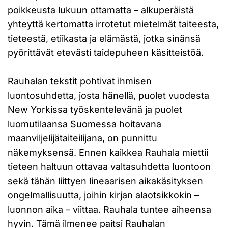
poikkeusta lukuun ottamatta – alkuperäistä
yhteyttä kertomatta irrotetut mietelmät taiteesta,
tieteestä, etiikasta ja elämästä, jotka sinänsä
pyörittävät etevästi taidepuheen käsitteistöä.
Rauhalan tekstit pohtivat ihmisen
luontosuhdetta, josta hänellä, puolet vuodesta
New Yorkissa työskentelevänä ja puolet
luomutilaansa Suomessa hoitavana
maanviljelijätaiteilijana, on punnittu
näkemyksensä. Ennen kaikkea Rauhala miettii
tieteen haltuun ottavaa valtasuhdetta luontoon
sekä tähän liittyen lineaarisen aikakäsityksen
ongelmallisuutta, joihin kirjan alaotsikkokin –
luonnon aika – viittaa. Rauhala tuntee aiheensa
hyvin. Tämä ilmenee paitsi Rauhalan