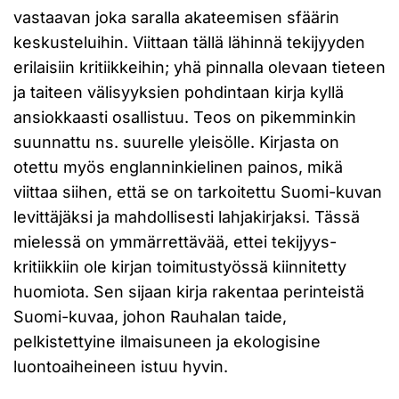
vastaavan joka saralla akateemisen sfäärin
keskusteluihin. Viittaan tällä lähinnä tekijyyden
erilaisiin kritiikkeihin; yhä pinnalla olevaan tieteen
ja taiteen välisyyksien pohdintaan kirja kyllä
ansiokkaasti osallistuu. Teos on pikemminkin
suunnattu ns. suurelle yleisölle. Kirjasta on
otettu myös englanninkielinen painos, mikä
viittaa siihen, että se on tarkoitettu Suomi-kuvan
levittäjäksi ja mahdollisesti lahjakirjaksi. Tässä
mielessä on ymmärrettävää, ettei tekijyys-
kritiikkiin ole kirjan toimitustyössä kiinnitetty
huomiota. Sen sijaan kirja rakentaa perinteistä
Suomi-kuvaa, johon Rauhalan taide,
pelkistettyine ilmaisuneen ja ekologisine
luontoaiheineen istuu hyvin.