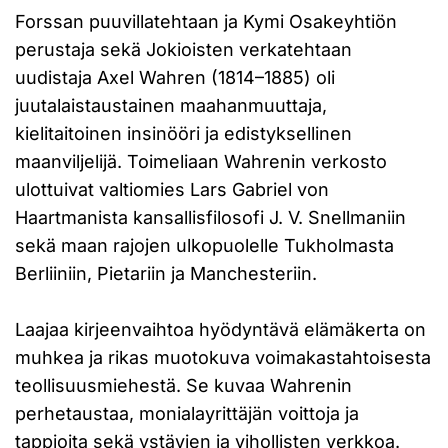
Forssan puuvillatehtaan ja Kymi Osakeyhtiön
perustaja sekä Jokioisten verkatehtaan
uudistaja Axel Wahren (1814–1885) oli
juutalaistaustainen maahanmuuttaja,
kielitaitoinen insinööri ja edistyksellinen
maanviljelijä. Toimeliaan Wahrenin verkosto
ulottuivat valtiomies Lars Gabriel von
Haartmanista kansallisfilosofi J. V. Snellmaniin
sekä maan rajojen ulkopuolelle Tukholmasta
Berliiniin, Pietariin ja Manchesteriin.
Laajaa kirjeenvaihtoa hyödyntävä elämäkerta on
muhkea ja rikas muotokuva voimakastahtoisesta
teollisuusmiehestä. Se kuvaa Wahrenin
perhetaustaa, monialayrittäjän voittoja ja
tappioita sekä ystävien ja vihollisten verkkoa.