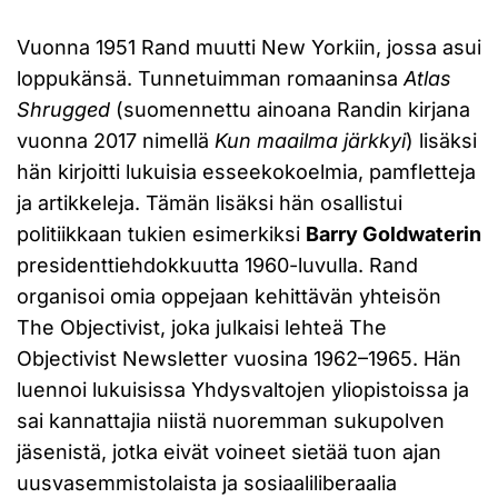
Vuonna 1951 Rand muutti New Yorkiin, jossa asui
loppukänsä. Tunnetuimman romaaninsa
Atlas
Shrugged
(suomennettu ainoana Randin kirjana
vuonna 2017 nimellä
Kun maailma järkkyi
) lisäksi
hän kirjoitti lukuisia esseekokoelmia, pamfletteja
ja artikkeleja. Tämän lisäksi hän osallistui
politiikkaan tukien esimerkiksi
Barry Goldwaterin
presidenttiehdokkuutta 1960-luvulla. Rand
organisoi omia oppejaan kehittävän yhteisön
The Objectivist, joka julkaisi lehteä The
Objectivist Newsletter vuosina 1962–1965. Hän
luennoi lukuisissa Yhdysvaltojen yliopistoissa ja
sai kannattajia niistä nuoremman sukupolven
jäsenistä, jotka eivät voineet sietää tuon ajan
uusvasemmistolaista ja sosiaaliliberaalia