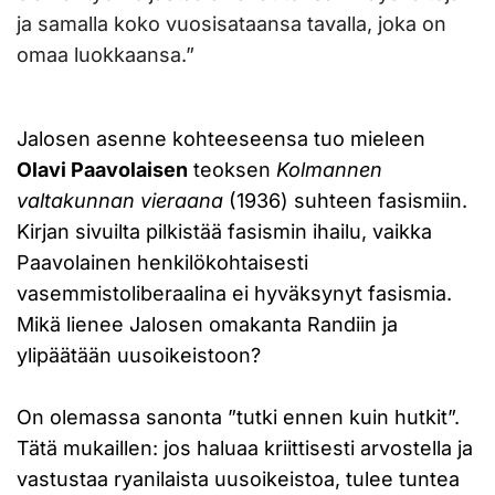
ja samalla koko vuosisataansa tavalla, joka on
omaa luokkaansa.”
Jalosen asenne kohteeseensa tuo mieleen
Olavi Paavolaisen
teoksen
Kolmannen
valtakunnan vieraana
(1936) suhteen fasismiin.
Kirjan sivuilta pilkistää fasismin ihailu, vaikka
Paavolainen henkilökohtaisesti
vasemmistoliberaalina ei hyväksynyt fasismia.
Mikä lienee Jalosen omakanta Randiin ja
ylipäätään uusoikeistoon?
On olemassa sanonta ”tutki ennen kuin hutkit”.
Tätä mukaillen: jos haluaa kriittisesti arvostella ja
vastustaa ryanilaista uusoikeistoa, tulee tuntea