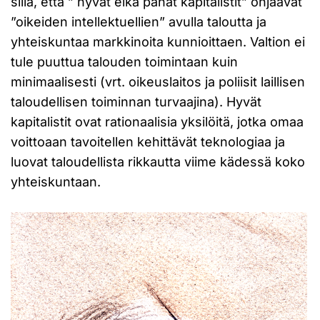
sillä, että ” hyvät eikä pahat kapitalistit” ohjaavat
”oikeiden intellektuellien” avulla taloutta ja
yhteiskuntaa markkinoita kunnioittaen. Valtion ei
tule puuttua talouden toimintaan kuin
minimaalisesti (vrt. oikeuslaitos ja poliisit laillisen
taloudellisen toiminnan turvaajina). Hyvät
kapitalistit ovat rationaalisia yksilöitä, jotka omaa
voittoaan tavoitellen kehittävät teknologiaa ja
luovat taloudellista rikkautta viime kädessä koko
yhteiskuntaan.