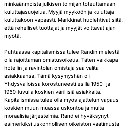
minkäänmoista julkisen toimijan toteuttamaan
kuluttajasuojelua. Myyjä myyköön ja kuluttaja
kuluttakoon vapaasti. Markkinat huolehtivat siitä,
että rehelliset tuottajat ja myyjät voittavat ajan
myötä.
Puhtaassa kapitalismissa tulee Randin mielestä
olla rajoittaman omistusoikeus. Täten vaikkapa
hotellin ja ravintolan omistaja saa valita
asiakkaansa. Tämä kysymyshän oli
Yhdysvalloissa korostuneesti esillä 1950- ja
1960-luvulla koskien värillisiä asiakkaita.
Kapitalismissa tulee olla myös ajattelun vapaus
koskien muun muassa uskontoa ja muita
moraalisia järjestelmiä. Rand ei hyväksynyt
esimerkiksi uskonnollisen oikeiston vaatimusta