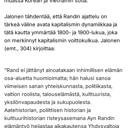
muassa Korean ja Vietnamin sotia.
Jalonen tähdentää, että Randin ajattelu on
tärkeä väline avata kapitalismin dynamiikkaa ja
tätä kautta ymmärtää 1800- ja 1900-lukua, joka
on merkinnyt kapitalismin voittokulkua. Jalonen
(emt., 304) kirjoittaa:
”Rand ei jättänyt ainoatakaan inhimillisen elämän
osa-aluetta huomioimatta; hän halusi sanoa
viimeisen sanan yhteiskunnasta, politiikasta,
valtion roolista, talouselämästä, kulttuurista,
yksilönvapaudesta ja sukupuolesta.
Aatehistorian, poliittisen historian ja
kulttuurihistorian risteysasemana Ayn Randin
elämäntyö heijastaa aikakautensa Yhdysvaltoja