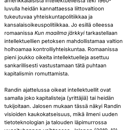
amerikkalaisista intellektuelleista teki 1960-
luvulla heidän kannattaessa liittovaltioon
tukeutuvaa yhteiskuntapolitiikkaa ja
kansalaisoikeuspolitiikkaa. Jo esillä olleessa
romaanissa
Kun maailma järkkyi
tarkastellaan
intellektuellien petoksen mahdollistamaa valtion
holhoamaa kontrolliyhteiskuntaa. Romaanissa
pieni joukko oikeita intellektuelleja asettuu
sankarillisesti vastustamaan tätä puhtaan
kapitalismin romuttamista.
Randin ajattelussa oikeat intellektuellit ovat
samalla joko kapitalisteja (yrittäjiä) tai heidän
tukijoitaan. Jalosen mukaan tässä näkyi Randin
visioiden kaukokatseisuus, mikä ilmeni uuden
tietoteknologian ja talouden läpimurrossa