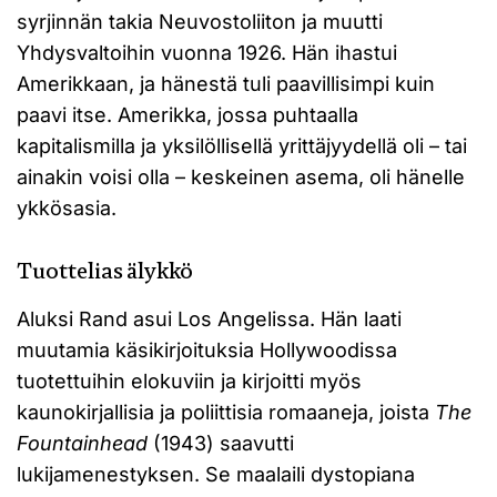
syrjinnän takia Neuvostoliiton ja muutti
Yhdysvaltoihin vuonna 1926. Hän ihastui
Amerikkaan, ja hänestä tuli paavillisimpi kuin
paavi itse. Amerikka, jossa puhtaalla
kapitalismilla ja yksilöllisellä yrittäjyydellä oli – tai
ainakin voisi olla – keskeinen asema, oli hänelle
ykkösasia.
Tuottelias älykkö
Aluksi Rand asui Los Angelissa. Hän laati
muutamia käsikirjoituksia Hollywoodissa
tuotettuihin elokuviin ja kirjoitti myös
kaunokirjallisia ja poliittisia romaaneja, joista
The
Fountainhead
(1943) saavutti
lukijamenestyksen. Se maalaili dystopiana