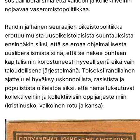
sosiaaliliberalismia että valtioon ja kollektiiveihin
nojaavaa vasemmistopolitiikkaa.
Randin ja hänen seuraajien oikeistopolitiikka
erottuu muista uusoikeistolaisista suuntauksista
ensinnäkin siksi, että se eroaa ohjelmallisesta
uusliberalismista siinä, että se näkee puhtaan
kapitalismin korostuneesti hyveellisenä eikä vain
taloudellisena järjestelmänä. Toiseksi randilainen
ajattelu ei hyväksy uskonnollista, rasistista ja
populistista oikeistoa siksi, että nämä tukeutuvat
kollektiiveihin ja kollektiivisiin oppijärjestelmiin
(kristinusko, valkoinen rotu ja kansa).