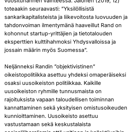
vuosituhannen vaihteessa. Jalonen (2019, 12)
toteaakin seuraavasti: ”Yksilöllisistä
sankarikapitalisteista ja liikevoitosta luovuuden ja
tahdonvoiman ilmentymänä haaveillut Rand on
kohonnut startup-yrittäjien ja tietotalouden
eksperttien kulttihahmoksi Yhdysvalloissa ja
jossain määrin myös Suomessa”.
Neljänneksi Randin ”objektivistinen”
oikeistopolitiikka asettuu yhdeksi omaperäiseksi
osaksi uusoikeiston politiikkaa. Kaikille
uusoikeiston ryhmille tunnusmaista on
rajoituksista vapaan taloudellisen toiminnan
kannattaminen sekä yksityisen omistusoikeuden
kunnioittaminen. Uusoikeisto asettuu
vastustamaan sekä keskustalaista