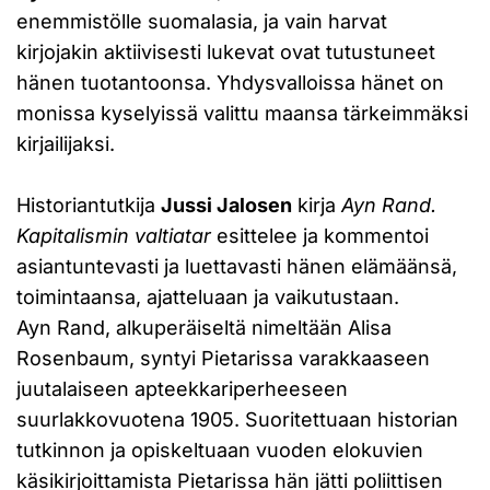
enemmistölle suomalasia, ja vain harvat
kirjojakin aktiivisesti lukevat ovat tutustuneet
hänen tuotantoonsa. Yhdysvalloissa hänet on
monissa kyselyissä valittu maansa tärkeimmäksi
kirjailijaksi.
Historiantutkija
Jussi Jalosen
kirja
Ayn Rand.
Kapitalismin valtiatar
esittelee ja kommentoi
asiantuntevasti ja luettavasti hänen elämäänsä,
toimintaansa, ajatteluaan ja vaikutustaan.
Ayn Rand, alkuperäiseltä nimeltään Alisa
Rosenbaum, syntyi Pietarissa varakkaaseen
juutalaiseen apteekkariperheeseen
suurlakkovuotena 1905. Suoritettuaan historian
tutkinnon ja opiskeltuaan vuoden elokuvien
käsikirjoittamista Pietarissa hän jätti poliittisen