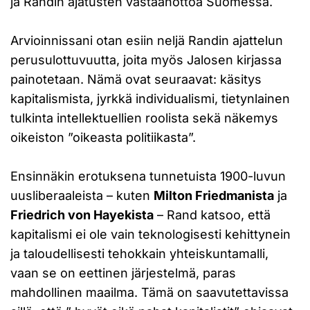
ja Randin ajatusten vastaanottoa Suomessa.
Arvioinnissani otan esiin neljä Randin ajattelun
perusulottuvuutta, joita myös Jalosen kirjassa
painotetaan. Nämä ovat seuraavat: käsitys
kapitalismista, jyrkkä individualismi, tietynlainen
tulkinta intellektuellien roolista sekä näkemys
oikeiston ”oikeasta politiikasta”.
Ensinnäkin erotuksena tunnetuista 1900-luvun
uusliberaaleista – kuten
Milton Friedmanista
ja
Friedrich von Hayekista
– Rand katsoo, että
kapitalismi ei ole vain teknologisesti kehittynein
ja taloudellisesti tehokkain yhteiskuntamalli,
vaan se on eettinen järjestelmä, paras
mahdollinen maailma. Tämä on saavutettavissa