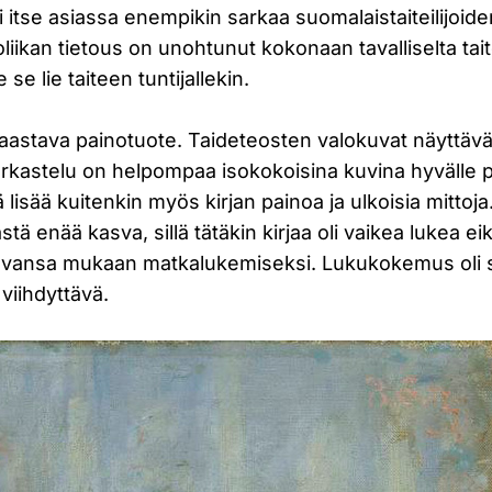
si itse asiassa enempikin sarkaa suomalaistaiteilijoid
iikan tietous on unohtunut kokonaan tavalliselta tait
 se lie taiteen tuntijallekin.
haastava painotuote. Taideteosten valokuvat näyttävä
arkastelu on helpompaa isokokoisina kuvina hyvälle p
lisää kuitenkin myös kirjan painoa ja ulkoisia mittoja
ästä enää kasva, sillä tätäkin kirjaa oli vaikea lukea eik
avansa mukaan matkalukemiseksi. Lukukokemus oli sil
 viihdyttävä.