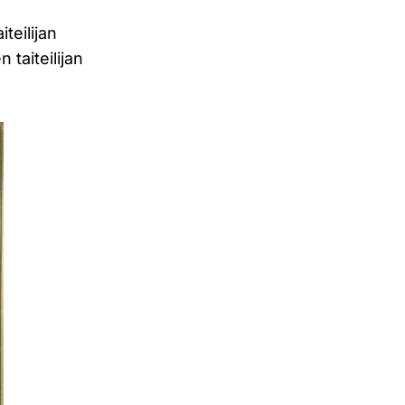
teilijan
 taiteilijan