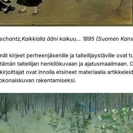
nschantz,
Kaikkialla ääni kaikuu… 1895 (Suomen Kansal
ämät kirjeet perheenjäsenille ja taiteilijaystäville ovat 
 tämän taiteilijan henkilökuvaan ja ajatusmaailmaan.
kirjoittajat ovat innolla etsineet materiaalia artikkele
okonaiskuvan rakentamiseksi.