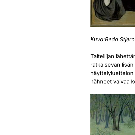
Kuva:
Beda Stjer
Taiteilijan lähett
ratkaisevan lisän
näyttelyluettelon 
nähneet vaivaa k