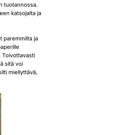
en tuotannossa.
een katsojalta ja
t paremmilta ja
aperille
. Toivottavasti
ä sitä voi
ti miellyttävä,