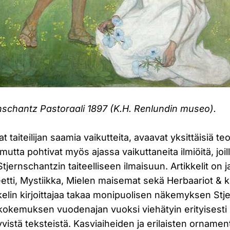
nschantz Pastoraali 1897 (K.H. Renlundin museo).
vat taiteilijan saamia vaikutteita, avaavat yksittäisiä te
utta pohtivat myös ajassa vaikuttaneita ilmiöitä, joill
tjernschantzin taiteelliseen ilmaisuun. Artikkelit on j
etti, Mystiikka, Mielen maisemat sekä Herbaariot & ko
kkelin kirjoittajaa takaa monipuolisen näkemyksen St
kokemuksen vuodenajan vuoksi viehätyin erityisesti 
ttyvistä teksteistä. Kasviaiheiden ja erilaisten ornamen