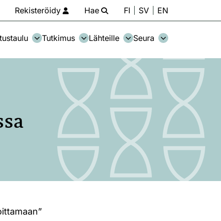
Rekisteröidy
Hae
FI
SV
EN
tustaulu
Tutkimus
Lähteille
Seura
ssa
oittamaan”