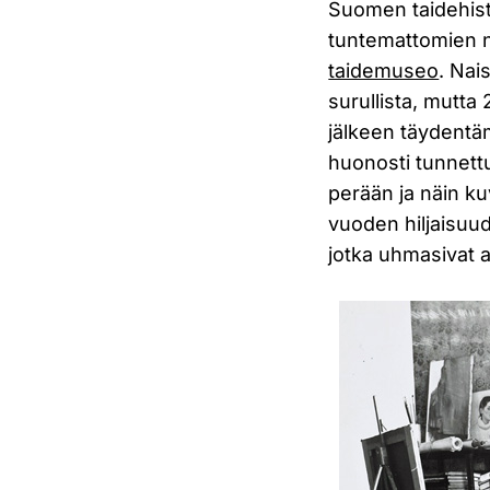
Suomen taidehist
tuntemattomien n
taidemuseo
. Nai
surullista, mutta
jälkeen täydentä
huonosti tunnettu
perään ja näin ku
vuoden hiljaisuud
jotka uhmasivat a