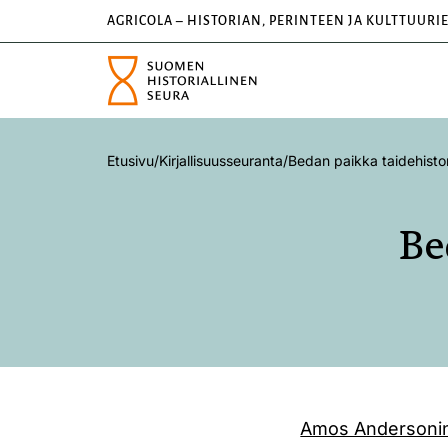
AGRICOLA – HISTORIAN, PERINTEEN JA KULTTUURI
Etusivu
/
Kirjallisuusseuranta
/
Bedan paikka taidehisto
Be
Amos Andersoni