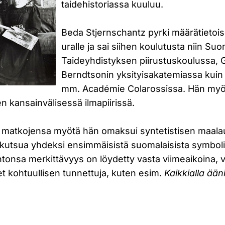
taidehistoriassa kuuluu.
Beda Stjernschantz pyrki määrätietoises
uralle ja sai siihen koulutusta niin Su
Taideyhdistyksen piirustuskoulussa,
Berndtsonin yksityisakatemiassa kuin
mm. Académie Colarossissa. Hän myös
 kansainvälisessä ilmapiirissä.
 matkojensa myötä hän omaksui syntetistisen maala
ä kutsua yhdeksi ensimmäisistä suomalaisista symbol
antonsa merkittävyys on löydetty vasta viimeaikoina, v
et kohtuullisen tunnettuja, kuten esim.
Kaikkialla ään