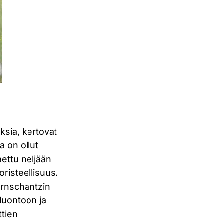
oksia, kertovat
a on ollut
aettu neljään
risteellisuus.
jernschantzin
luontoon ja
ttien