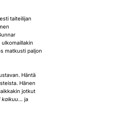
ti taiteilijan
omen
 Gunnar
 ulkomaillakin
 matkusti paljon
ustavan. Häntä
isteista. Hänen
aikkakin jotkut
i kaikuu
… ja