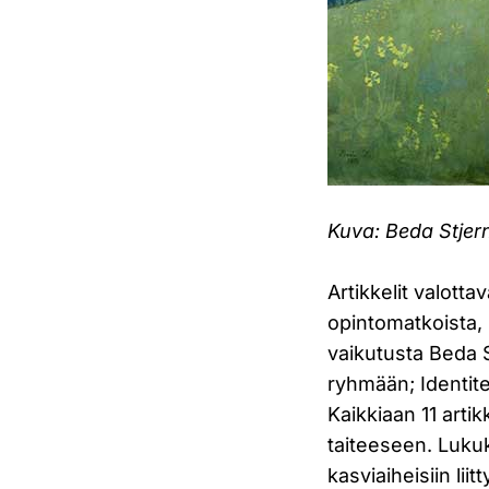
Kuva: Beda Stjer
Artikkelit valotta
opintomatkoista, m
vaikutusta Beda S
ryhmään; Identite
Kaikkiaan 11 arti
taiteeseen. Luku
kasviaiheisiin lii