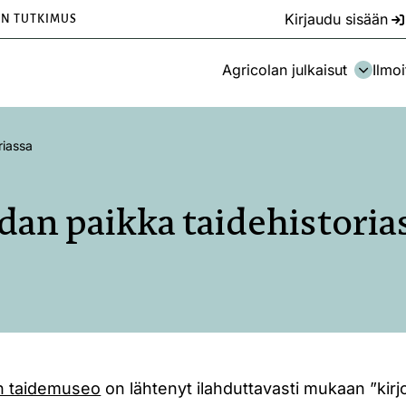
Kirjaudu sisään
EN TUTKIMUS
Agricolan julkaisut
Ilmoi
riassa
dan paikka taidehistoria
n taidemuseo
on lähtenyt ilahduttavasti mukaan ”kirj