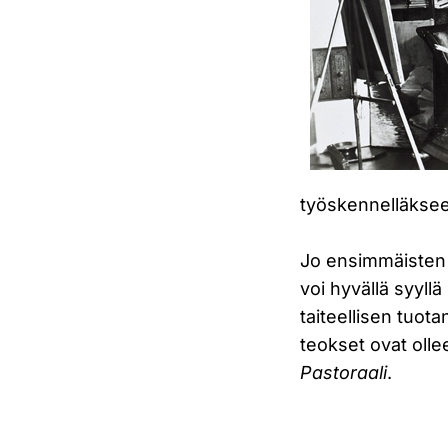
työskennelläkseen
Jo ensimmäisten
voi hyvällä syyll
taiteellisen tuot
teokset ovat olle
Pastoraali
.