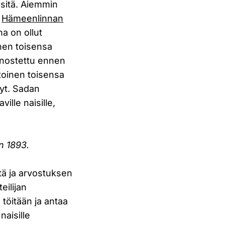
 sitä. Aiemmin
s
Hämeenlinnan
na on ollut
inen toisensa
 nostettu ennen
 toinen toisensa
nyt. Sadan
ille naisille,
n 1893.
istä ja arvostuksen
eilijan
öitään ja antaa
naisille