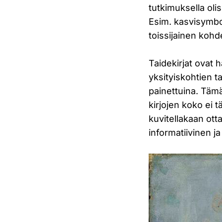
tutkimuksella oli
Esim. kasvisymbol
toissijainen kohde
Taidekirjat ovat 
yksityiskohtien t
painettuina. Tämä 
kirjojen koko ei t
kuvitellakaan ott
informatiivinen ja