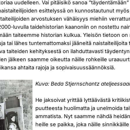
oriaa uudelleen. Vai pitäisikö sanoa ”täydentämään”
aistaiteilijoiden esittelyssä on kunnostautunut myö
staiteilijoiden arvostuksen vähäisyys miehiin verrattu
 2000-luvulla taidehistorian kaanoniin on nostettu na
mään taiteemme historian kulkua. Yleisön tietoon on
ja tai lähes tuntemattomaksi jääneitä naistaiteilijoita
va taiteiden kehityksestä on ilahduttavasti täydenty
en jälkeen saamme oikeutta näille rohkeille uraauurtav
ikansa ahtaita rajoja ja sopivaisuussäännöksiä.
Kuva: Beda Stjernschantz ateljeessaa
He jaksoivat yrittää lyttäävästä kritiik
puutteesta huolimatta ja unelmoida tait
ammatista. Nyt saamme nähdä heidän t
heille se paikka, joka näille sinnikkäille 