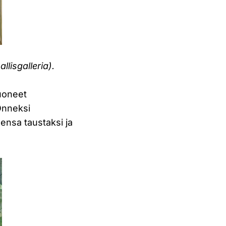
lisgalleria).
tuoneet
 Onneksi
idensa taustaksi ja