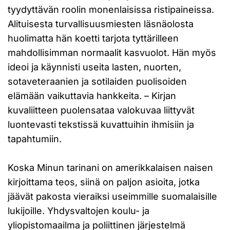
tyydyttävän roolin monenlaisissa ristipaineissa.
Alituisesta turvallisuusmiesten läsnäolosta
huolimatta hän koetti tarjota tyttärilleen
mahdollisimman normaalit kasvuolot. Hän myös
ideoi ja käynnisti useita lasten, nuorten,
sotaveteraanien ja sotilaiden puolisoiden
elämään vaikuttavia hankkeita. – Kirjan
kuvaliitteen puolensataa valokuvaa liittyvät
luontevasti tekstissä kuvattuihin ihmisiin ja
tapahtumiin.
Koska Minun tarinani on amerikkalaisen naisen
kirjoittama teos, siinä on paljon asioita, jotka
jäävät pakosta vieraiksi useimmille suomalaisille
lukijoille. Yhdysvaltojen koulu- ja
yliopistomaailma ja poliittinen järjestelmä