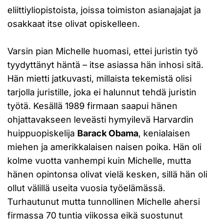
eliittiyliopistoista, joissa toimiston asianajajat ja
osakkaat itse olivat opiskelleen.
Varsin pian Michelle huomasi, ettei juristin työ
tyydyttänyt häntä – itse asiassa hän inhosi sitä.
Hän mietti jatkuvasti, millaista tekemistä olisi
tarjolla juristille, joka ei halunnut tehdä juristin
työtä. Kesällä 1989 firmaan saapui hänen
ohjattavakseen leveästi hymyilevä Harvardin
huippuopiskelija
Barack Obama
, kenialaisen
miehen ja amerikkalaisen naisen poika. Hän oli
kolme vuotta vanhempi kuin Michelle, mutta
hänen opintonsa olivat vielä kesken, sillä hän oli
ollut välillä useita vuosia työelämässä.
Turhautunut mutta tunnollinen Michelle ahersi
firmassa 70 tuntia viikossa eikä suostunut