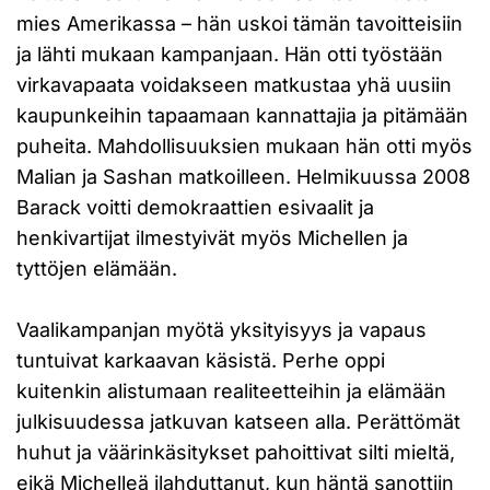
mies Amerikassa – hän uskoi tämän tavoitteisiin
ja lähti mukaan kampanjaan. Hän otti työstään
virkavapaata voidakseen matkustaa yhä uusiin
kaupunkeihin tapaamaan kannattajia ja pitämään
puheita. Mahdollisuuksien mukaan hän otti myös
Malian ja Sashan matkoilleen. Helmikuussa 2008
Barack voitti demokraattien esivaalit ja
henkivartijat ilmestyivät myös Michellen ja
tyttöjen elämään.
Vaalikampanjan myötä yksityisyys ja vapaus
tuntuivat karkaavan käsistä. Perhe oppi
kuitenkin alistumaan realiteetteihin ja elämään
julkisuudessa jatkuvan katseen alla. Perättömät
huhut ja väärinkäsitykset pahoittivat silti mieltä,
eikä Michelleä ilahduttanut, kun häntä sanottiin