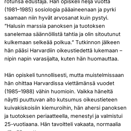
rotunsa edustaja. Hän opiskeli neljä vuotta
(1981–1985) sosiologia pääaineenaan ja pyrki
saamaan niin hyvät arvosanat kuin pystyi.
”Halusin marssia panoksen ja tuotoksen
sanelemaa säännöllistä tahtia ja olin sitoutunut
kulkemaan selkeää polkua.” Tutkinnon jälkeen
hän pääsi Harvardiin oikeustiedettä lukemaan –
nipin napin varasijalta, kuten hän huomauttaa.
Hän opiskeli tunnollisesti, mutta muistelmissaan
hän ohittaa Harvardissa viettämänsä vuodet
(1985–1988) vähin huomioin. Vaikka häneltä
näytti puuttuvan aito kutsumus oikeustieteen
kuivakiskoisiin kiemuroihin, hän ahersi panoksen
ja tuotoksen periaatteella, menestyi ja valmistui
25-vuotiaana. Hän tavoitteli vakaata, normaalia