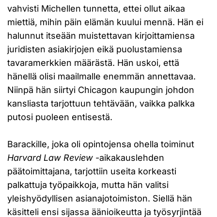
vahvisti Michellen tunnetta, ettei ollut aikaa
miettiä, mihin päin elämän kuului mennä. Hän ei
halunnut itseään muistettavan kirjoittamiensa
juridisten asiakirjojen eikä puolustamiensa
tavaramerkkien määrästä. Hän uskoi, että
hänellä olisi maailmalle enemmän annettavaa.
Niinpä hän siirtyi Chicagon kaupungin johdon
kansliasta tarjottuun tehtävään, vaikka palkka
putosi puoleen entisestä.
Barackille, joka oli opintojensa ohella toiminut
Harvard Law Review
-aikakauslehden
päätoimittajana, tarjottiin useita korkeasti
palkattuja työpaikkoja, mutta hän valitsi
yleishyödyllisen asianajotoimiston. Siellä hän
käsitteli ensi sijassa äänioikeutta ja työsyrjintää