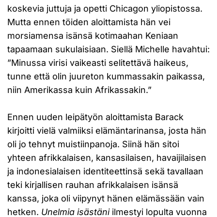
koskevia juttuja ja opetti Chicagon yliopistossa.
Mutta ennen töiden aloittamista hän vei
morsiamensa isänsä kotimaahan Keniaan
tapaamaan sukulaisiaan. Siellä Michelle havahtui:
”Minussa virisi vaikeasti selitettävä haikeus,
tunne että olin juureton kummassakin paikassa,
niin Amerikassa kuin Afrikassakin.”
Ennen uuden leipätyön aloittamista Barack
kirjoitti vielä valmiiksi elämäntarinansa, josta hän
oli jo tehnyt muistiinpanoja. Siinä hän sitoi
yhteen afrikkalaisen, kansasilaisen, havaijilaisen
ja indonesialaisen identiteettinsä sekä tavallaan
teki kirjallisen rauhan afrikkalaisen isänsä
kanssa, joka oli viipynyt hänen elämässään vain
hetken.
Unelmia isästäni
ilmestyi lopulta vuonna