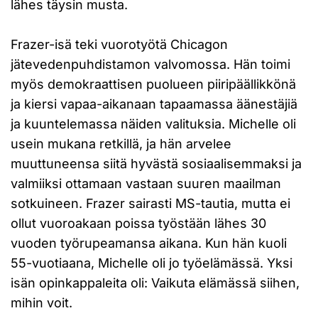
lähes täysin musta.
Frazer-isä teki vuorotyötä Chicagon
jätevedenpuhdistamon valvomossa. Hän toimi
myös demokraattisen puolueen piiripäällikkönä
ja kiersi vapaa-aikanaan tapaamassa äänestäjiä
ja kuuntelemassa näiden valituksia. Michelle oli
usein mukana retkillä, ja hän arvelee
muuttuneensa siitä hyvästä sosiaalisemmaksi ja
valmiiksi ottamaan vastaan suuren maailman
sotkuineen. Frazer sairasti MS-tautia, mutta ei
ollut vuoroakaan poissa työstään lähes 30
vuoden työrupeamansa aikana. Kun hän kuoli
55-vuotiaana, Michelle oli jo työelämässä. Yksi
isän opinkappaleita oli: Vaikuta elämässä siihen,
mihin voit.