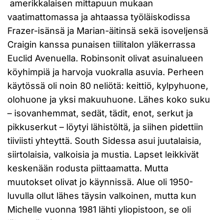
amerikkalaisen mittapuun mukaan
vaatimattomassa ja ahtaassa työläiskodissa
Frazer-isänsä ja Marian-äitinsä sekä isoveljensä
Craigin kanssa punaisen tiilitalon yläkerrassa
Euclid Avenuella. Robinsonit olivat asuinalueen
köyhimpiä ja harvoja vuokralla asuvia. Perheen
käytössä oli noin 80 neliötä: keittiö, kylpyhuone,
olohuone ja yksi makuuhuone. Lähes koko suku
– isovanhemmat, sedät, tädit, enot, serkut ja
pikkuserkut – löytyi lähistöltä, ja siihen pidettiin
tiiviisti yhteyttä. South Sidessa asui juutalaisia,
siirtolaisia, valkoisia ja mustia. Lapset leikkivät
keskenään rodusta piittaamatta. Mutta
muutokset olivat jo käynnissä. Alue oli 1950-
luvulla ollut lähes täysin valkoinen, mutta kun
Michelle vuonna 1981 lähti yliopistoon, se oli