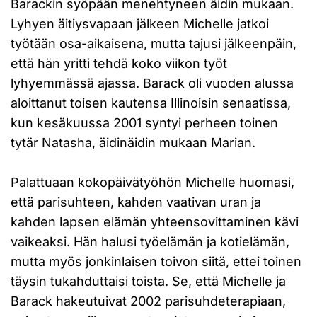
Barackin syöpään menehtyneen äidin mukaan.
Lyhyen äitiysvapaan jälkeen Michelle jatkoi
työtään osa-aikaisena, mutta tajusi jälkeenpäin,
että hän yritti tehdä koko viikon työt
lyhyemmässä ajassa. Barack oli vuoden alussa
aloittanut toisen kautensa Illinoisin senaatissa,
kun kesäkuussa 2001 syntyi perheen toinen
tytär Natasha, äidinäidin mukaan Marian.
Palattuaan kokopäivätyöhön Michelle huomasi,
että parisuhteen, kahden vaativan uran ja
kahden lapsen elämän yhteensovittaminen kävi
vaikeaksi. Hän halusi työelämän ja kotielämän,
mutta myös jonkinlaisen toivon siitä, ettei toinen
täysin tukahduttaisi toista. Se, että Michelle ja
Barack hakeutuivat 2002 parisuhdeterapiaan,