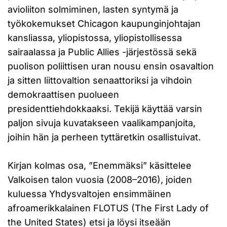
avioliiton solmiminen, lasten syntymä ja
työkokemukset Chicagon kaupunginjohtajan
kansliassa, yliopistossa, yliopistollisessa
sairaalassa ja Public Allies -järjestössä sekä
puolison poliittisen uran nousu ensin osavaltion
ja sitten liittovaltion senaattoriksi ja vihdoin
demokraattisen puolueen
presidenttiehdokkaaksi. Tekijä käyttää varsin
paljon sivuja kuvatakseen vaalikampanjoita,
joihin hän ja perheen tyttäretkin osallistuivat.
Kirjan kolmas osa, ”Enemmäksi” käsittelee
Valkoisen talon vuosia (2008–2016), joiden
kuluessa Yhdysvaltojen ensimmäinen
afroamerikkalainen FLOTUS (The First Lady of
the United States) etsi ja löysi itseään