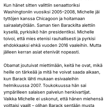
Kun hänet sitten valittiin senaattoriksi
Washingtoniin vuosiksi 2005–2008, Michelle jäi
tyttöjen kanssa Chicagoon ja hoitamaan
sairaalatyötään. Saman tien Barackilta alettiin
kysellä, pyrkisikö hän presidentiksi. Michelle
toivoi, että mies etenisi rauhallisesti ja pyrkisi
ehdokkaaksi ehkä vuoden 2016 vaaleihin. Mutta
jälleen kerran asiat etenivät nopeasti.
Obamat joutuivat miettimään, keitä he ovat, mikä
heille on tärkeää ja mitä he voivat saada aikaan,
kun Barack lähti mukaan esivaaleihin
helmikuussa 2007. Toukokuussa hän sai
ympärilleen salaisen palvelun henkivartijat.
Vaikka Michelle ei uskonut, että hänen miehensä
voittaisi vaalit – olihan Barack sentään musta