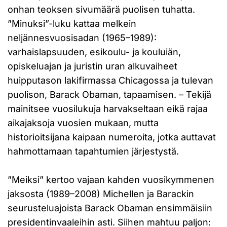
onhan teoksen sivumäärä puolisen tuhatta.
”Minuksi”-luku kattaa melkein
neljännesvuosisadan (1965–1989):
varhaislapsuuden, esikoulu- ja kouluiän,
opiskeluajan ja juristin uran alkuvaiheet
huipputason lakifirmassa Chicagossa ja tulevan
puolison, Barack Obaman, tapaamisen. – Tekijä
mainitsee vuosilukuja harvakseltaan eikä rajaa
aikajaksoja vuosien mukaan, mutta
historioitsijana kaipaan numeroita, jotka auttavat
hahmottamaan tapahtumien järjestystä.
”Meiksi” kertoo vajaan kahden vuosikymmenen
jaksosta (1989–2008) Michellen ja Barackin
seurusteluajoista Barack Obaman ensimmäisiin
presidentinvaaleihin asti. Siihen mahtuu paljon: