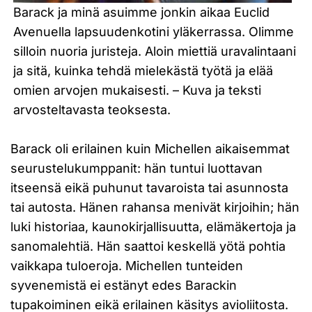
Barack ja minä asuimme jonkin aikaa Euclid
Avenuella lapsuudenkotini yläkerrassa. Olimme
silloin nuoria juristeja. Aloin miettiä uravalintaani
ja sitä, kuinka tehdä mielekästä työtä ja elää
omien arvojen mukaisesti. – Kuva ja teksti
arvosteltavasta teoksesta.
Barack oli erilainen kuin Michellen aikaisemmat
seurustelukumppanit: hän tuntui luottavan
itseensä eikä puhunut tavaroista tai asunnosta
tai autosta. Hänen rahansa menivät kirjoihin; hän
luki historiaa, kaunokirjallisuutta, elämäkertoja ja
sanomalehtiä. Hän saattoi keskellä yötä pohtia
vaikkapa tuloeroja. Michellen tunteiden
syvenemistä ei estänyt edes Barackin
tupakoiminen eikä erilainen käsitys avioliitosta.