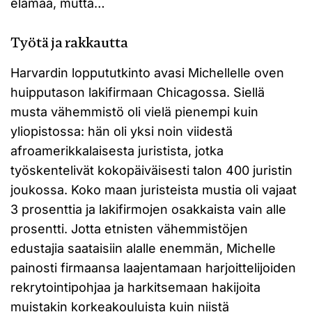
elämää, mutta…
Työtä ja rakkautta
Harvardin loppututkinto avasi Michellelle oven
huipputason lakifirmaan Chicagossa. Siellä
musta vähemmistö oli vielä pienempi kuin
yliopistossa: hän oli yksi noin viidestä
afroamerikkalaisesta juristista, jotka
työskentelivät kokopäiväisesti talon 400 juristin
joukossa. Koko maan juristeista mustia oli vajaat
3 prosenttia ja lakifirmojen osakkaista vain alle
prosentti. Jotta etnisten vähemmistöjen
edustajia saataisiin alalle enemmän, Michelle
painosti firmaansa laajentamaan harjoittelijoiden
rekrytointipohjaa ja harkitsemaan hakijoita
muistakin korkeakouluista kuin niistä