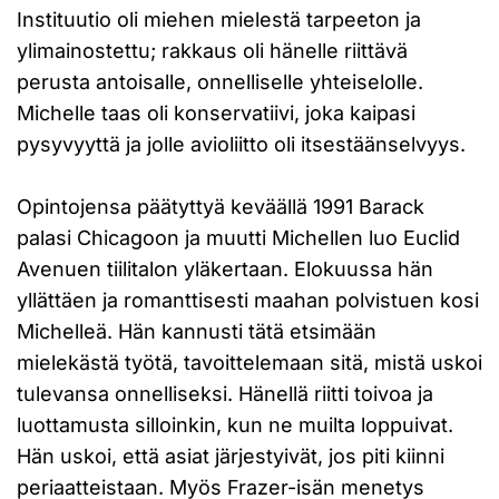
Instituutio oli miehen mielestä tarpeeton ja
ylimainostettu; rakkaus oli hänelle riittävä
perusta antoisalle, onnelliselle yhteiselolle.
Michelle taas oli konservatiivi, joka kaipasi
pysyvyyttä ja jolle avioliitto oli itsestäänselvyys.
Opintojensa päätyttyä keväällä 1991 Barack
palasi Chicagoon ja muutti Michellen luo Euclid
Avenuen tiilitalon yläkertaan. Elokuussa hän
yllättäen ja romanttisesti maahan polvistuen kosi
Michelleä. Hän kannusti tätä etsimään
mielekästä työtä, tavoittelemaan sitä, mistä uskoi
tulevansa onnelliseksi. Hänellä riitti toivoa ja
luottamusta silloinkin, kun ne muilta loppuivat.
Hän uskoi, että asiat järjestyivät, jos piti kiinni
periaatteistaan. Myös Frazer-isän menetys