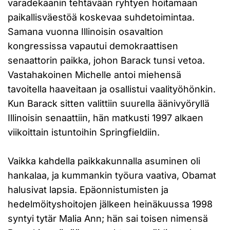
varadekaanin tehtävään ryhtyen hoitamaan
paikallisväestöä koskevaa suhdetoimintaa.
Samana vuonna Illinoisin osavaltion
kongressissa vapautui demokraattisen
senaattorin paikka, johon Barack tunsi vetoa.
Vastahakoinen Michelle antoi miehensä
tavoitella haaveitaan ja osallistui vaalityöhönkin.
Kun Barack sitten valittiin suurella äänivyöryllä
Illinoisin senaattiin, hän matkusti 1997 alkaen
viikoittain istuntoihin Springfieldiin.
Vaikka kahdella paikkakunnalla asuminen oli
hankalaa, ja kummankin työura vaativa, Obamat
halusivat lapsia. Epäonnistumisten ja
hedelmöityshoitojen jälkeen heinäkuussa 1998
syntyi tytär Malia Ann; hän sai toisen nimensä