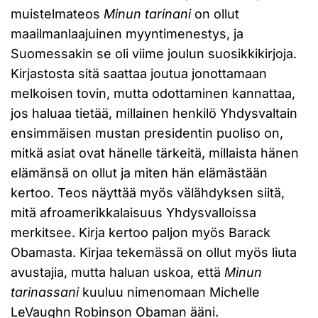
muistelmateos
Minun tarinani
on ollut
maailmanlaajuinen myyntimenestys, ja
Suomessakin se oli viime joulun suosikkikirjoja.
Kirjastosta sitä saattaa joutua jonottamaan
melkoisen tovin, mutta odottaminen kannattaa,
jos haluaa tietää, millainen henkilö Yhdysvaltain
ensimmäisen mustan presidentin puoliso on,
mitkä asiat ovat hänelle tärkeitä, millaista hänen
elämänsä on ollut ja miten hän elämästään
kertoo. Teos näyttää myös välähdyksen siitä,
mitä afroamerikkalaisuus Yhdysvalloissa
merkitsee. Kirja kertoo paljon myös Barack
Obamasta. Kirjaa tekemässä on ollut myös liuta
avustajia, mutta haluan uskoa, että
Minun
tarinassani
kuuluu nimenomaan Michelle
LeVaughn Robinson Obaman ääni.