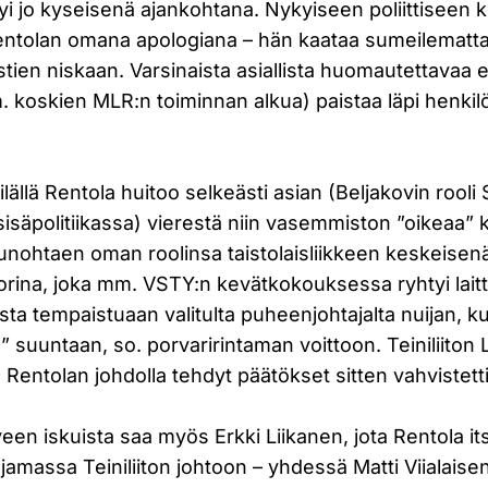
tyi jo kyseisenä ajankohtana. Nykyiseen poliittiseen
Rentolan omana apologiana – hän kaataa sumeilematta
en niskaan. Varsinaista asiallista huomautettavaa ei 
. koskien MLR:n toiminnan alkua) paistaa läpi henki
lällä Rentola huitoo selkeästi asian (Beljakovin rool
sisäpolitiikassa) vierestä niin vasemmiston ”oikeaa” 
i unohtaen oman roolinsa taistolaisliikkeen keskeisen
torina, joka mm. VSTY:n kevätkokouksessa ryhtyi lait
ta tempaistuaan valitulta puheenjohtajalta nuijan, k
” suuntaan, so. porvaririntaman voittoon. Teiniliiton
 Rentolan johdolla tehdyt päätökset sitten vahvistetti
een iskuista saa myös Erkki Liikanen, jota Rentola i
ajamassa Teiniliiton johtoon – yhdessä Matti Viialaise