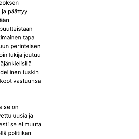
Teoksen
 ja päättyy
tään
 puutteistaan
ttimainen tapa
ppuun perinteisen
oin lukija joutuu
jänkielisillä
edellinen tuskin
takoot vastuunsa
os se on
ettu uusia ja
esti se ei muuta
lä politiikan