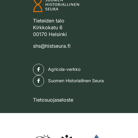
Tieteiden talo
Kirkkokatu 6
00170 Helsinki
shs@histseura.fi
Facebook
Agricola-verkko
Facebook
Suomen Historiallinen Seura
Tietosuojaseloste