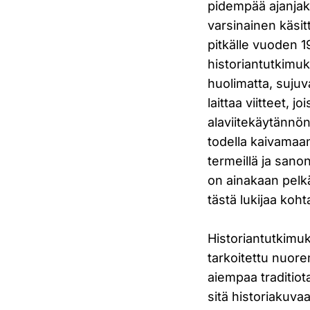
pidempää ajanjak
varsinainen käsit
pitkälle vuoden 1
historiantutkimuk
huolimatta, sujuv
laittaa viitteet, 
alaviitekäytännön 
todella kaivamaan 
termeillä ja sano
on ainakaan pelkä
tästä lukijaa koh
Historiantutkimuk
tarkoitettu nuore
aiempaa traditiot
sitä historiakuvaa