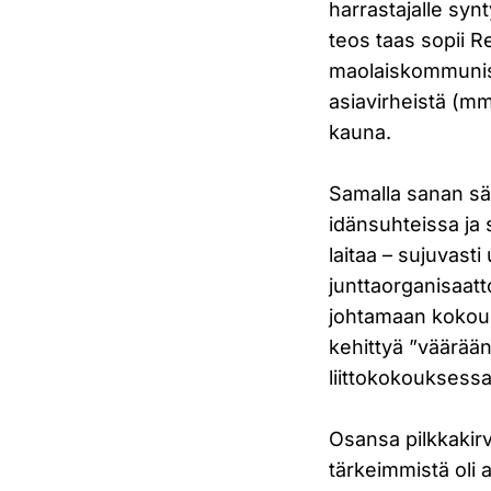
harrastajalle syn
teos taas sopii 
maolaiskommunisti
asiavirheistä (mm
kauna.
Samalla sanan säi
idänsuhteissa ja 
laitaa – sujuvast
junttaorganisaat
johtamaan kokous
kehittyä ”väärään
liittokokouksessa
Osansa pilkkakirv
tärkeimmistä oli 