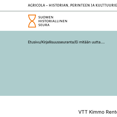
AGRICOLA – HISTORIAN, PERINTEEN JA KULTTUURI
Etusivu
/
Kirjallisuusseuranta
/
Ei mitään uutta….
VTT Kimmo Rentola