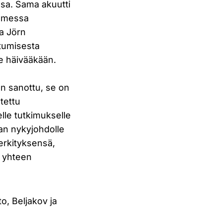
sa. Sama akuutti
uomessa
a Jörn
utumisesta
ole häivääkään.
en sanottu, se on
tettu
elle tutkimukselle
aan nykyjohdolle
merkityksensä,
i yhteen
, Beljakov ja