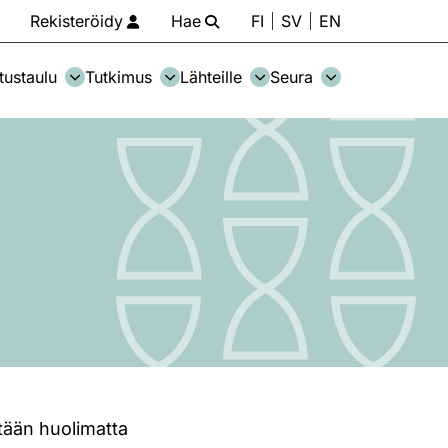
Rekisteröidy
Hae
FI
SV
EN
tustaulu
Tutkimus
Lähteille
Seura
tään huolimatta