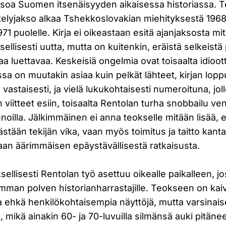
soa Suomen itsenäisyyden aikaisessa historiassa. 
telyjakso alkaa Tshekkoslovakian miehityksestä 1968
971 puolelle. Kirja ei oikeastaan esitä ajanjaksosta mi
sellisesti uutta, mutta on kuitenkin, eräistä selkeistä
aa luettavaa. Keskeisiä ongelmia ovat toisaalta idioo
joissa on muutakin asiaa kuin pelkät lähteet, kirjan lo
vastaisesti, ja vielä lukukohtaisesti numeroituna, joll
viitteet esiin, toisaalta Rentolan turha snobbailu venä
nnoilla. Jälkimmäinen ei anna teokselle mitään lisää, 
stään tekijän vika, vaan myös toimitus ja taitto kan
taan äärimmäisen epäystävällisestä ratkaisusta.
sellisesti Rentolan työ asettuu oikealle paikalleen, j
mman polven historianharrastajille. Teokseen on kaiv
a ehkä henkilökohtaisempia näyttöjä, mutta varsinais
, mikä ainakin 60- ja 70-luvuilla silmänsä auki pitäneel