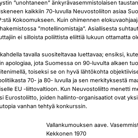
yystin ”unohtaneen” änkyrävasemmistolaisen taustan
iskeneen kaikkiin 70-luvulla Neuvostoliiton asiaa S
KP:stä Kokoomukseen. Kuin ohimennen elokuvaohjaaj
hakemistossa ”motellinomistaja”. Asiallisesta suhta
tajiin ei silloista poliittista eliittiä lukuun ottamatta 
 kahdella tavalla suositeltavaa luettavaa; ensiksi, kut
min apologiaa, jota Suomessa on 90-luvulta alkaen tuo
tenimellä, toiseksi se on hyvä lähtökohta objektiivis
itiikasta 70- ja 80- luvulla ja sen merkityksestä m
iselle EU -liittovaltioon. Kun Neuvostoliitto menetti 
i Eurostoliitto, joiden hallinto-organisaatiot ovat yks
 utopia vanhan tehtyä konkurssin.
Vallankumouksen aave. Vasemmisto
Kekkonen 1970