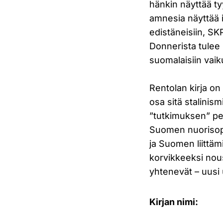
hänkin näyttää t
amnesia näyttää 
edistäneisiin, S
Donnerista tulee 
suomalaisiin vaikut
Rentolan kirja on
osa sitä stalinis
”tutkimuksen” pei
Suomen nuorisopol
ja Suomen liittäm
korvikkeeksi nous
yhtenevät – uusi
Kirjan nimi: