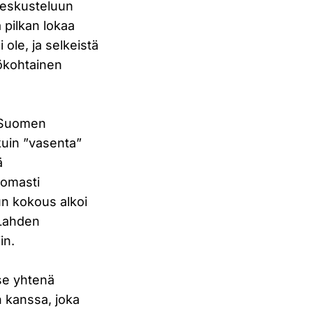
 keskusteluun
 pilkan lokaa
ole, ja selkeistä
lökohtainen
i Suomen
kuin ”vasenta”
ä
tomasti
un kokous alkoi
 Lahden
in.
tse yhtenä
n kanssa, joka