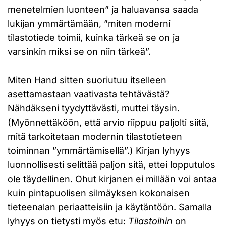
menetelmien luonteen” ja haluavansa saada
lukijan ymmärtämään, ”miten moderni
tilastotiede toimii, kuinka tärkeä se on ja
varsinkin miksi se on niin tärkeä”.
Miten Hand sitten suoriutuu itselleen
asettamastaan vaativasta tehtävästä?
Nähdäkseni tyydyttävästi, muttei täysin.
(Myönnettäköön, että arvio riippuu paljolti siitä,
mitä tarkoitetaan modernin tilastotieteen
toiminnan ”ymmärtämisellä”.) Kirjan lyhyys
luonnollisesti selittää paljon sitä, ettei lopputulos
ole täydellinen. Ohut kirjanen ei millään voi antaa
kuin pintapuolisen silmäyksen kokonaisen
tieteenalan periaatteisiin ja käytäntöön. Samalla
lyhyys on tietysti myös etu:
Tilastoihin
on