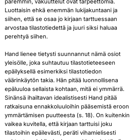
paremmin, vakuuttelut ovat tarpeettomia.
Luottaisin ehkä enemmän lukijakuntaani ja
siihen, että se osaa jo kirjaan tarttuessaan
arvostaa tilastotiedettä ja juuri siksi haluaa
perehtyä siihen.
Hand lienee tietysti suunnannut nämä osiot
yleisölle, joka suhtautuu tilastotieteeseen
epäilyksellä esimerkiksi tilastotiedon
väärinkäytön takia. Hän pitää luonnollisena
epäluuloa sellaista kohtaan, mitä ei ymmärrä.
Sinänsä ihailtavan idealistisesti Hand pitää
ratkaisuna ennakkoluuloihin pääsemistä eroon
ymmärtämisen puutteesta (s. 18). On kuitenkin
vaikea kuvitella, että kirjaan tarttuisi joku
tilastoihin epäilevästi, peräti vihamielisesti