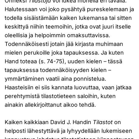
Onneksi
Tilastoja
voi lukea monella eri tavalla.
Halutessaan voi joko pysähtyä pureskelemaan ja
todella sisäistämään kaiken lukemansa tai sitten
keskittyä niihin teemoihin, jotka ovat juuri itselle
oleellisia ja helpoimmin omaksuttavissa.
Todennäköisesti jotain jää kirjasta muhimaan
mielen perukoille joka tapauksessa. Ja kuten
Hand toteaa (s. 74-75), uuden kielen – tässä
tapauksessa todennäköisyyden kielen –
ymmärtäminen vaatii aina ponnistelua.
Haasteisiin ei siis kannata luovuttaa, vaan jatkaa
perehtymistä tilastotieteen saloihin, kuten
ainakin allekirjoittanut aikoo tehdä.
Kaiken kaikkiaan David J. Handin
Tilastot
on
helposti lähestyttävä ja lyhyydellään lukemiseen