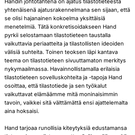
Handin johtotähtenä on ajatus tilastotieteestä
yhtenäisenä ajatusrakennelmana sen sijaan, että
se olisi hajanainen kokoelma yksittäisiä
menetelmiä. Tätä konkretisoidakseen Hand
pyrkii selostamaan tilastotieteen taustalla
vaikuttavia periaatteita ja tilastollisten ideoiden
välisiä suhteita. Toinen teoksen läpi kantava
teema on tilastotieteen sivuuttamaton merkitys
nykymaailmassa. Havainnollistamalla erilaisia
tilastotieteen sovelluskohteita ja -tapoja Hand
osoittaa, että tilastotiede ja sen työkalut
vaikuttavat elämäämme mitä moninaisimmin
tavoin, vaikkei sitä välttämättä ensi ajattelemalta
aina hoksaisi.
Hand tarjoaa runollisia kiteytyksiä edustamansa