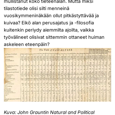
mullistanut koko tieteenalan. Mutta miksi
tilastotiede olisi silti menneinä
vuosikymmeninäkään ollut pitkästyttävää ja
kuivaa? Eikö alan perusajatus ja -filosofia
kuitenkin periydy aiemmilta ajoilta, vaikka
työvälineet olisivat sittemmin ottaneet huiman
askeleen eteenpäin?
Kuva: John Grauntin Natural and Political