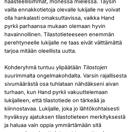
haasteellisimmat, monessa mielessä. Täysin
vailla ennakkotietoja olevalle lukijalle ne voivat
olla hankalasti omaksuttavissa, vaikka Hand
pyrkii parhaansa mukaan olemaan hyvin
havainnollinen. Tilastotieteeseen enemmän
perehtyneelle lukijalle ne taas eivät välttämättä
tarjoa mitään oleellista uutta.
Kohderyhmä tuntuu ylipäätään
Tilastojen
suurimmalta ongelmakohdalta. Varsin rajallisesta
sivumäärästä osa tuhlataan nähdäkseni aivan
turhaan, kun Hand pyrkii vakuuttelemaan
lukijalleen, että tilastotiede on tärkeää ja
kiinnostavaa. Lukijalle, joka jo lähtökohtaisesti
hyväksyy ajatuksen tilastotieteen merkityksestä
ja haluaa vain oppia ymmärtämään sitä