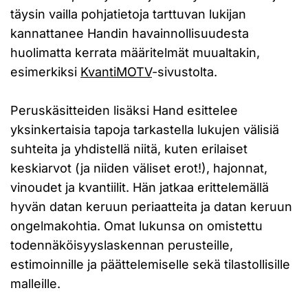
täysin vailla pohjatietoja tarttuvan lukijan
kannattanee Handin havainnollisuudesta
huolimatta kerrata määritelmät muualtakin,
esimerkiksi
KvantiMOTV
-sivustolta.
Peruskäsitteiden lisäksi Hand esittelee
yksinkertaisia tapoja tarkastella lukujen välisiä
suhteita ja yhdistellä niitä, kuten erilaiset
keskiarvot (ja niiden väliset erot!), hajonnat,
vinoudet ja kvantiilit. Hän jatkaa erittelemällä
hyvän datan keruun periaatteita ja datan keruun
ongelmakohtia. Omat lukunsa on omistettu
todennäköisyyslaskennan perusteille,
estimoinnille ja päättelemiselle sekä tilastollisille
malleille.