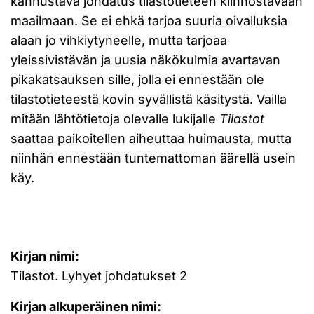
kannustava johdatus tilastotieteen kiinnostavaan
maailmaan. Se ei ehkä tarjoa suuria oivalluksia
alaan jo vihkiytyneelle, mutta tarjoaa
yleissivistävän ja uusia näkökulmia avartavan
pikakatsauksen sille, jolla ei ennestään ole
tilastotieteestä kovin syvällistä käsitystä. Vailla
mitään lähtötietoja olevalle lukijalle
Tilastot
saattaa paikoitellen aiheuttaa huimausta, mutta
niinhän ennestään tuntemattoman äärellä usein
käy.
Kirjan nimi:
Tilastot. Lyhyet johdatukset 2
Kirjan alkuperäinen nimi: