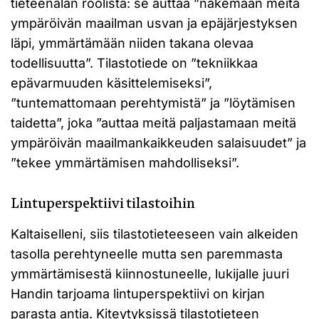
tieteenalan roolista: se auttaa ”näkemään meitä
ympäröivän maailman usvan ja epäjärjestyksen
läpi, ymmärtämään niiden takana olevaa
todellisuutta”. Tilastotiede on ”tekniikkaa
epävarmuuden käsittelemiseksi”,
”tuntemattomaan perehtymistä” ja ”löytämisen
taidetta”, joka ”auttaa meitä paljastamaan meitä
ympäröivän maailmankaikkeuden salaisuudet” ja
”tekee ymmärtämisen mahdolliseksi”.
Lintuperspektiivi tilastoihin
Kaltaiselleni, siis tilastotieteeseen vain alkeiden
tasolla perehtyneelle mutta sen paremmasta
ymmärtämisestä kiinnostuneelle, lukijalle juuri
Handin tarjoama lintuperspektiivi on kirjan
parasta antia. Kiteytyksissä tilastotieteen