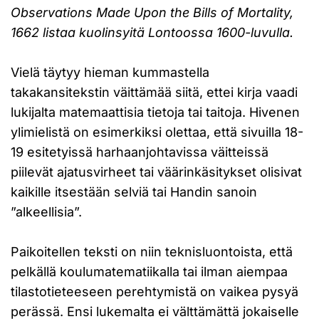
Observations Made Upon the Bills of Mortality,
1662 listaa kuolinsyitä Lontoossa 1600-luvulla.
Vielä täytyy hieman kummastella
takakansitekstin väittämää siitä, ettei kirja vaadi
lukijalta matemaattisia tietoja tai taitoja. Hivenen
ylimielistä on esimerkiksi olettaa, että sivuilla 18-
19 esitetyissä harhaanjohtavissa väitteissä
piilevät ajatusvirheet tai väärinkäsitykset olisivat
kaikille itsestään selviä tai Handin sanoin
”alkeellisia”.
Paikoitellen teksti on niin teknisluontoista, että
pelkällä koulumatematiikalla tai ilman aiempaa
tilastotieteeseen perehtymistä on vaikea pysyä
perässä. Ensi lukemalta ei välttämättä jokaiselle