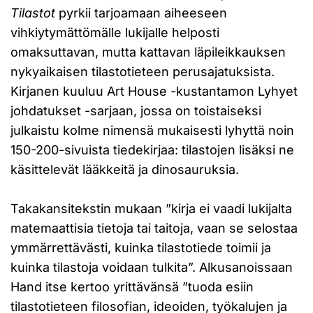
Tilastot
pyrkii tarjoamaan aiheeseen
vihkiytymättömälle lukijalle helposti
omaksuttavan, mutta kattavan läpileikkauksen
nykyaikaisen tilastotieteen perusajatuksista.
Kirjanen kuuluu Art House -kustantamon Lyhyet
johdatukset -sarjaan, jossa on toistaiseksi
julkaistu kolme nimensä mukaisesti lyhyttä noin
150-200-sivuista tiedekirjaa: tilastojen lisäksi ne
käsittelevät lääkkeitä ja dinosauruksia.
Takakansitekstin mukaan ”kirja ei vaadi lukijalta
matemaattisia tietoja tai taitoja, vaan se selostaa
ymmärrettävästi, kuinka tilastotiede toimii ja
kuinka tilastoja voidaan tulkita”. Alkusanoissaan
Hand itse kertoo yrittävänsä ”tuoda esiin
tilastotieteen filosofian, ideoiden, työkalujen ja