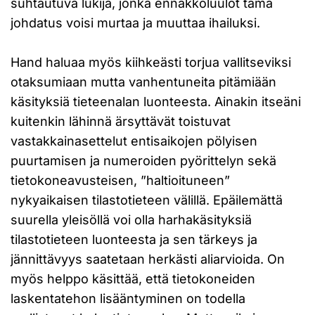
suhtautuva lukija, jonka ennakkoluulot tämä
johdatus voisi murtaa ja muuttaa ihailuksi.
Hand haluaa myös kiihkeästi torjua vallitseviksi
otaksumiaan mutta vanhentuneita pitämiään
käsityksiä tieteenalan luonteesta. Ainakin itseäni
kuitenkin lähinnä ärsyttävät toistuvat
vastakkainasettelut entisaikojen pölyisen
puurtamisen ja numeroiden pyörittelyn sekä
tietokoneavusteisen, ”haltioituneen”
nykyaikaisen tilastotieteen välillä. Epäilemättä
suurella yleisöllä voi olla harhakäsityksiä
tilastotieteen luonteesta ja sen tärkeys ja
jännittävyys saatetaan herkästi aliarvioida. On
myös helppo käsittää, että tietokoneiden
laskentatehon lisääntyminen on todella