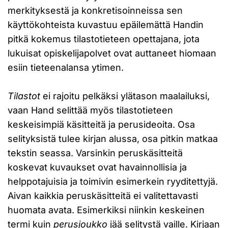
merkityksestä ja konkretisoinneissa sen
käyttökohteista kuvastuu epäilemättä Handin
pitkä kokemus tilastotieteen opettajana, jota
lukuisat opiskelijapolvet ovat auttaneet hiomaan
esiin tieteenalansa ytimen.
Tilastot
ei rajoitu pelkäksi ylätason maalailuksi,
vaan Hand selittää myös tilastotieteen
keskeisimpiä käsitteitä ja perusideoita. Osa
selityksistä tulee kirjan alussa, osa pitkin matkaa
tekstin seassa. Varsinkin peruskäsitteitä
koskevat kuvaukset ovat havainnollisia ja
helppotajuisia ja toimivin esimerkein ryyditettyjä.
Aivan kaikkia peruskäsitteitä ei valitettavasti
huomata avata. Esimerkiksi niinkin keskeinen
termi kuin
perusjoukko
jää selitystä vaille. Kirjaan