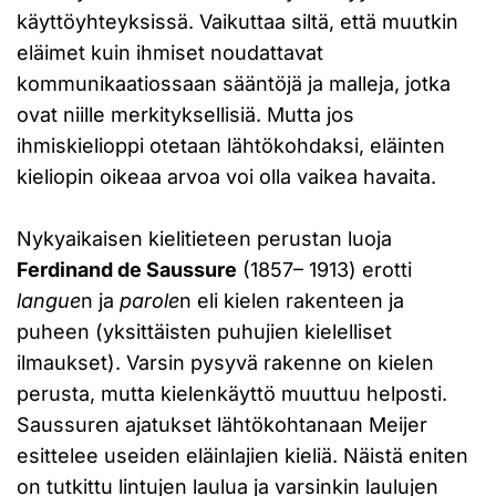
käyttöyhteyksissä. Vaikuttaa siltä, että muutkin
eläimet kuin ihmiset noudattavat
kommunikaatiossaan sääntöjä ja malleja, jotka
ovat niille merkityksellisiä. Mutta jos
ihmiskielioppi otetaan lähtökohdaksi, eläinten
kieliopin oikeaa arvoa voi olla vaikea havaita.
Nykyaikaisen kielitieteen perustan luoja
Ferdinand de Saussure
(1857– 1913) erotti
langue
n ja
parole
n eli kielen rakenteen ja
puheen (yksittäisten puhujien kielelliset
ilmaukset). Varsin pysyvä rakenne on kielen
perusta, mutta kielenkäyttö muuttuu helposti.
Saussuren ajatukset lähtökohtanaan Meijer
esittelee useiden eläinlajien kieliä. Näistä eniten
on tutkittu lintujen laulua ja varsinkin laulujen