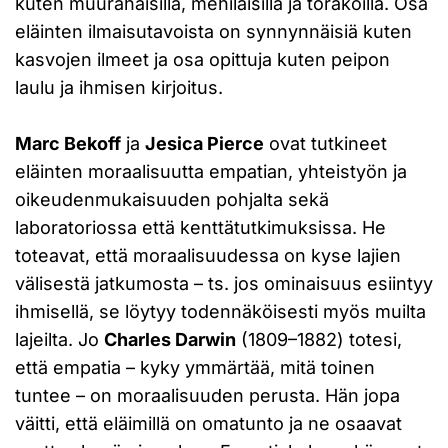
kuten muurahaisilla, mehiläisillä ja torakoilla. Osa
eläinten ilmaisutavoista on synnynnäisiä kuten
kasvojen ilmeet ja osa opittuja kuten peipon
laulu ja ihmisen kirjoitus.
Marc Bekoff
ja
Jesica Pierce
ovat tutkineet
eläinten moraalisuutta empatian, yhteistyön ja
oikeudenmukaisuuden pohjalta sekä
laboratoriossa että kenttätutkimuksissa. He
toteavat, että moraalisuudessa on kyse lajien
välisestä jatkumosta – ts. jos ominaisuus esiintyy
ihmisellä, se löytyy todennäköisesti myös muilta
lajeilta. Jo
Charles Darwin
(1809–1882) totesi,
että empatia – kyky ymmärtää, mitä toinen
tuntee – on moraalisuuden perusta. Hän jopa
väitti, että eläimillä on omatunto ja ne osaavat