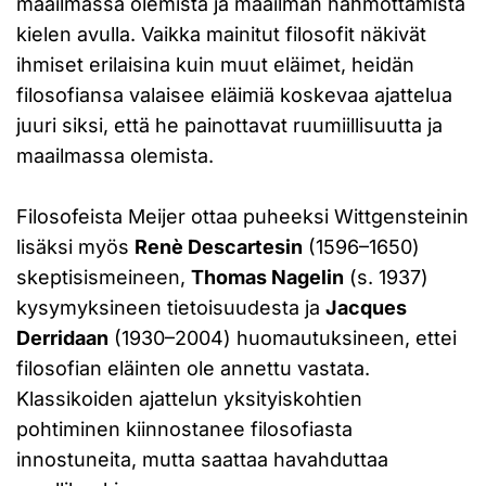
maailmassa olemista ja maailman hahmottamista
kielen avulla. Vaikka mainitut filosofit näkivät
ihmiset erilaisina kuin muut eläimet, heidän
filosofiansa valaisee eläimiä koskevaa ajattelua
juuri siksi, että he painottavat ruumiillisuutta ja
maailmassa olemista.
Filosofeista Meijer ottaa puheeksi Wittgensteinin
lisäksi myös
Renè Descartesin
(1596–1650)
skeptisismeineen,
Thomas Nagelin
(s. 1937)
kysymyksineen tietoisuudesta ja
Jacques
Derridaan
(1930–2004) huomautuksineen, ettei
filosofian eläinten ole annettu vastata.
Klassikoiden ajattelun yksityiskohtien
pohtiminen kiinnostanee filosofiasta
innostuneita, mutta saattaa havahduttaa