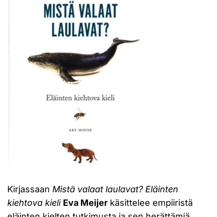
Kirjassaan
Mistä valaat laulavat? Eläinten
kiehtova kieli
Eva Meijer
käsittelee empiiristä
eläinten kielten tutkimusta ja sen herättämiä