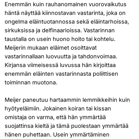
Enemmän kuin rauhanomainen vuorovaikutus
häntä näyttää kiinnostavan vastarinta, joka on
ongelma eläintuotannossa sekä eläintarhoissa,
sirkuksissa ja delfinaarioissa. Vastarinnan
taustalla on usein huono hoito tai kohtelu.
Meijerin mukaan eläimet osoittavat
vastarinnallaan luovuutta ja tahdonvoimaa.
Kirjansa viimeisessä luvussa hän kirjoittaa
enemmän eläinten vastarinnasta poliittisen
toiminnan muotona.
Meijer paneutuu hartaammin lemmikkeihin kuin
hyötyeläimiin. Jokainen koiran tai kissan
omistaja on varma, että hän ymmärtää
suojattinsa kieltä ja tämä puolestaan ymmärtää
hänen puhettaan. Usein ymmärtäminen