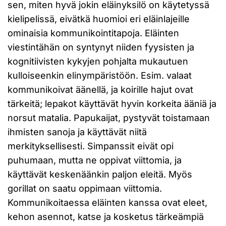
sen, miten hyvä jokin eläinyksilö on käytetyssä
kielipelissä, eivätkä huomioi eri eläinlajeille
ominaisia kommunikointitapoja. Eläinten
viestintähän on syntynyt niiden fyysisten ja
kognitiivisten kykyjen pohjalta mukautuen
kulloiseenkin elinympäristöön. Esim. valaat
kommunikoivat äänellä, ja koirille hajut ovat
tärkeitä; lepakot käyttävät hyvin korkeita ääniä ja
norsut matalia. Papukaijat, pystyvät toistamaan
ihmisten sanoja ja käyttävät niitä
merkityksellisesti. Simpanssit eivät opi
puhumaan, mutta ne oppivat viittomia, ja
käyttävät keskenäänkin paljon eleitä. Myös
gorillat on saatu oppimaan viittomia.
Kommunikoitaessa eläinten kanssa ovat eleet,
kehon asennot, katse ja kosketus tärkeämpiä