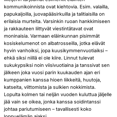
kommunikoinnista ovat kiehtovia. Esim. valailla,
papukaijoilla, juovapääsirkuilla ja talitiaisilla on
erilaisia murteita. Varsinkin ruoan hankkimiseen
ja rakkauteen liittyvät viestintätavat ovat
moninaisia. Varmaan eläinkunnan pisimmät
kosiskelumenot on albatrosseilla, jotka elävät
hyvin vanhoiksi, jopa kuusikymmenvuotiaiksi –
ehkä siksi niillä ei ole kiire. Linnut tulevat
sukukypsiksi noin viisivuotiaina ja tanssivat sen
jälkeen joka vuosi parin kuukauden ajan eri
kumppanien kanssa hioen liikkeitä, huutoja,
katseita, viittomista ja sulkien nokkimista.
Lopulta kolmen tai neljän vuoden kuluttua jäljelle
jää vain se oikea, jonka kanssa soidintanssi
johtaa pariutumiseen – tavallisesti koko
loppuelämän ajaksi.