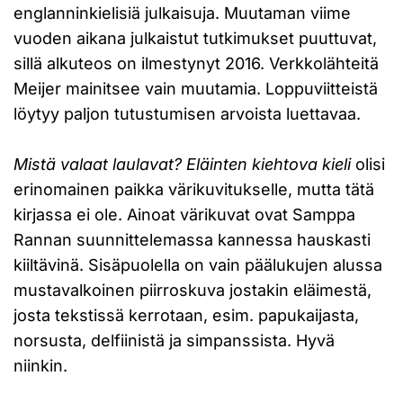
englanninkielisiä julkaisuja. Muutaman viime
vuoden aikana julkaistut tutkimukset puuttuvat,
sillä alkuteos on ilmestynyt 2016. Verkkolähteitä
Meijer mainitsee vain muutamia. Loppuviitteistä
löytyy paljon tutustumisen arvoista luettavaa.
Mistä valaat laulavat? Eläinten kiehtova kieli
olisi
erinomainen paikka värikuvitukselle, mutta tätä
kirjassa ei ole. Ainoat värikuvat ovat Samppa
Rannan suunnittelemassa kannessa hauskasti
kiiltävinä. Sisäpuolella on vain päälukujen alussa
mustavalkoinen piirroskuva jostakin eläimestä,
josta tekstissä kerrotaan, esim. papukaijasta,
norsusta, delfiinistä ja simpanssista. Hyvä
niinkin.