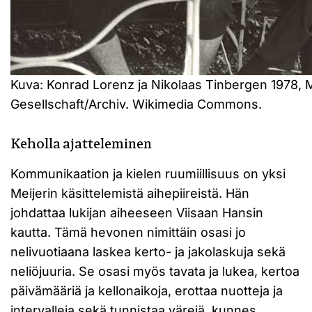
Kuva: Konrad Lorenz ja Nikolaas Tinbergen 1978, 
Gesellschaft/Archiv. Wikimedia Commons.
Keholla ajatteleminen
Kommunikaation ja kielen ruumiillisuus on yksi
Meijerin käsittelemistä aihepiireistä. Hän
johdattaa lukijan aiheeseen Viisaan Hansin
kautta. Tämä hevonen nimittäin osasi jo
nelivuotiaana laskea kerto- ja jakolaskuja sekä
neliöjuuria. Se osasi myös tavata ja lukea, kertoa
päivämääriä ja kellonaikoja, erottaa nuotteja ja
intervalleja sekä tunnistaa värejä, kunnes