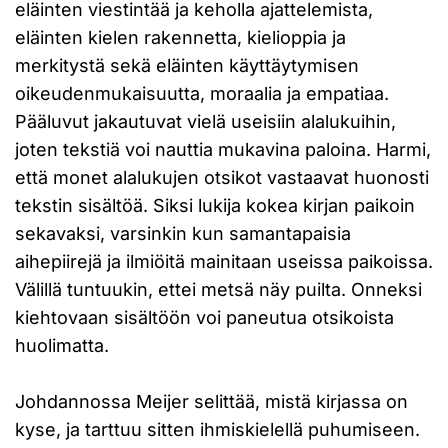
eläinten viestintää ja keholla ajattelemista,
eläinten kielen rakennetta, kielioppia ja
merkitystä sekä eläinten käyttäytymisen
oikeudenmukaisuutta, moraalia ja empatiaa.
Pääluvut jakautuvat vielä useisiin alalukuihin,
joten tekstiä voi nauttia mukavina paloina. Harmi,
että monet alalukujen otsikot vastaavat huonosti
tekstin sisältöä. Siksi lukija kokea kirjan paikoin
sekavaksi, varsinkin kun samantapaisia
aihepiirejä ja ilmiöitä mainitaan useissa paikoissa.
Välillä tuntuukin, ettei metsä näy puilta. Onneksi
kiehtovaan sisältöön voi paneutua otsikoista
huolimatta.
Johdannossa Meijer selittää, mistä kirjassa on
kyse, ja tarttuu sitten ihmiskielellä puhumiseen.