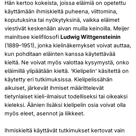
Hän kertoo kokeista, joissa eläimiä on opetettu
käyttämään ihmiskieltä puheena, viittomina,
koputuksina tai nyökytyksinä, vaikka eläimet
viestivät keskenään aivan muilla keinoilla. Meijer
mainitsee kielifilosofi
Ludwig Wittgensteinin
(1889–1951), jonka kielinäkemykset voivat auttaa,
kun pohditaan eläinten kanssa käytettävää
kieltä. Ne voivat myös valottaa kysymystä, onko
eläimillä ylipäätään kieltä. ’Kielipelin’ käsitettä on
käytetty eri tutkimuksissa. Kielipelissähän
aikuiset, järkevät ihmiset määrittelevät
tietynlaiset kieli-ilmaisut todelliseksi tai oikeaksi
kieleksi. Äänien lisäksi kielipelin osia voivat olla
myös eleet, asennot ja liikkeet.
Ihmiskieltä käyttävät tutkimukset kertovat vain