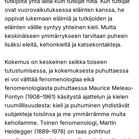
tutkijoita yhtä lailla kuin tutkijat niitä. Kun tutkijat
ovat vuorovaikutuksessa eläinten kanssa, he
oppivat lukemaan eläimiä ja tutkijoiden ja
eläinten välille syntyy yhteinen kieli. Mutta
keskinäiseen ymmärrykseen tarvitaan puheen
lisäksi eleitä, kehonkieltä ja katsekontakteja.
Kokemus on keskeinen seikka toiseen
tutustumisessa, ja kokemuksesta puhuttaessa
ei voi välttää fenomenologiaa eikä
fenomenologiasta puhuttaessa Maurice Meleau-
Pontyn (1908–1961) käsitystä ajattelun ja kielen
ruumiillisuudesta: kieli ja puhuminen yhdistävät
subjekteja toisiinsa ja me ymmärrämme muita
kehollamme. Toinen fenomenologi, Martin
Heidegger (1889–1978) on taas pohtinut