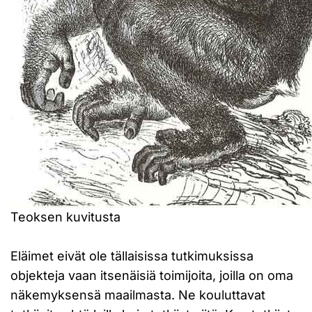
Teoksen kuvitusta
Eläimet eivät ole tällaisissa tutkimuksissa
objekteja vaan itsenäisiä toimijoita, joilla on oma
näkemyksensä maailmasta. Ne kouluttavat