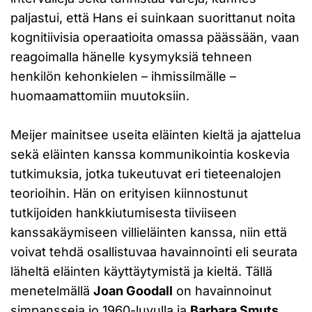
paljastui, että Hans ei suinkaan suorittanut noita
kognitiivisia operaatioita omassa päässään, vaan
reagoimalla hänelle kysymyksiä tehneen
henkilön kehonkielen – ihmissilmälle –
huomaamattomiin muutoksiin.
Meijer mainitsee useita eläinten kieltä ja ajattelua
sekä eläinten kanssa kommunikointia koskevia
tutkimuksia, jotka tukeutuvat eri tieteenalojen
teorioihin. Hän on erityisen kiinnostunut
tutkijoiden hankkiutumisesta tiiviiseen
kanssakäymiseen villieläinten kanssa, niin että
voivat tehdä osallistuvaa havainnointi eli seurata
läheltä eläinten käyttäytymistä ja kieltä. Tällä
menetelmällä
Joan Goodall
on havainnoinut
simpansseja jo 1960-luvulla ja
Barbara Smuts