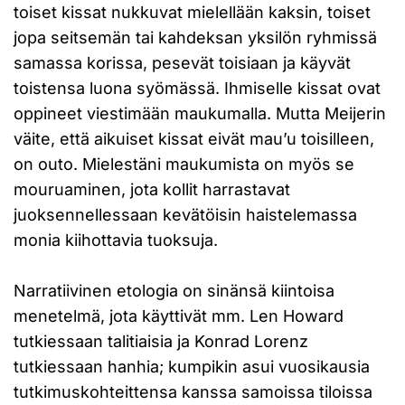
toiset kissat nukkuvat mielellään kaksin, toiset
jopa seitsemän tai kahdeksan yksilön ryhmissä
samassa korissa, pesevät toisiaan ja käyvät
toistensa luona syömässä. Ihmiselle kissat ovat
oppineet viestimään maukumalla. Mutta Meijerin
väite, että aikuiset kissat eivät mau’u toisilleen,
on outo. Mielestäni maukumista on myös se
mouruaminen, jota kollit harrastavat
juoksennellessaan kevätöisin haistelemassa
monia kiihottavia tuoksuja.
Narratiivinen etologia on sinänsä kiintoisa
menetelmä, jota käyttivät mm. Len Howard
tutkiessaan talitiaisia ja Konrad Lorenz
tutkiessaan hanhia; kumpikin asui vuosikausia
tutkimuskohteittensa kanssa samoissa tiloissa