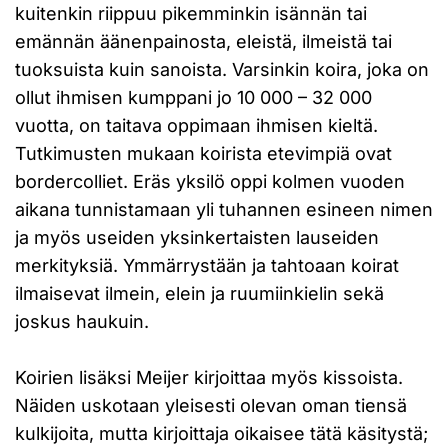
kuitenkin riippuu pikemminkin isännän tai
emännän äänenpainosta, eleistä, ilmeistä tai
tuoksuista kuin sanoista. Varsinkin koira, joka on
ollut ihmisen kumppani jo 10 000 – 32 000
vuotta, on taitava oppimaan ihmisen kieltä.
Tutkimusten mukaan koirista etevimpiä ovat
bordercolliet. Eräs yksilö oppi kolmen vuoden
aikana tunnistamaan yli tuhannen esineen nimen
ja myös useiden yksinkertaisten lauseiden
merkityksiä. Ymmärrystään ja tahtoaan koirat
ilmaisevat ilmein, elein ja ruumiinkielin sekä
joskus haukuin.
Koirien lisäksi Meijer kirjoittaa myös kissoista.
Näiden uskotaan yleisesti olevan oman tiensä
kulkijoita, mutta kirjoittaja oikaisee tätä käsitystä;