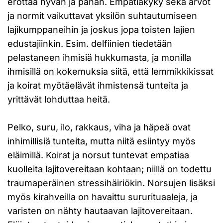
erottaa hyvän ja pahan. Empatiakyky sekä arvot
ja normit vaikuttavat yksilön suhtautumiseen
lajikumppaneihin ja joskus jopa toisten lajien
edustajiinkin. Esim. delfiinien tiedetään
pelastaneen ihmisiä hukkumasta, ja monilla
ihmisillä on kokemuksia siitä, että lemmikkikissat
ja koirat myötäelävät ihmistensä tunteita ja
yrittävät lohduttaa heitä.
Pelko, suru, ilo, rakkaus, viha ja häpeä ovat
inhimillisiä tunteita, mutta niitä esiintyy myös
eläimillä. Koirat ja norsut tuntevat empatiaa
kuolleita lajitovereitaan kohtaan; niillä on todettu
traumaperäinen stressihäiriökin. Norsujen lisäksi
myös kirahveilla on havaittu sururituaaleja, ja
varisten on nähty hautaavan lajitovereitaan.