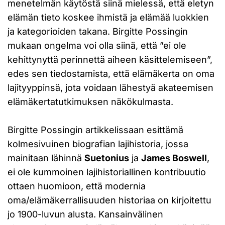
menetelmän käytöstä siinä mielessä, että eletyn
elämän tieto koskee ihmistä ja elämää luokkien
ja kategorioiden takana. Birgitte Possingin
mukaan ongelma voi olla siinä, että ”ei ole
kehittynyttä perinnettä aiheen käsittelemiseen”,
edes sen tiedostamista, että elämäkerta on oma
lajityyppinsä, jota voidaan lähestyä akateemisen
elämäkertatutkimuksen näkökulmasta.
Birgitte Possingin artikkelissaan esittämä
kolmesivuinen biografian lajihistoria, jossa
mainitaan lähinnä
Suetonius
ja
James Boswell
,
ei ole kummoinen lajihistoriallinen kontribuutio
ottaen huomioon, että modernia
oma/elämäkerrallisuuden historiaa on kirjoitettu
jo 1900-luvun alusta. Kansainvälinen