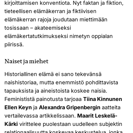
kirjoittamisen konventiota. Nyt faktan ja fiktion,
tieteellisen elämäkerran ja fiktiivisen
elämäkerran rajoja joudutaan miettimään
tosissaan – akateemiseksi
elämäkertatutkimukseksi nimetyn oppialan
piirissä.
Naiset ja miehet
Historiallinen elämä ei sano tekevänsä
naishistoriaa, mutta enemmistö pohdittavista
tapauksista ja aineistoista koskee naisia.
Feminististä painotusta tarjoaa
Tiina Kinnunen
Ellen Keyn
ja
Alexandra Gripenbergin
aatteita
vertailevassa artikkelissaan.
Maarit Leskelä-
Kärki
virittelee puolestaan uudelleen subjektin
relationaalisuutta koskevaa keskustelua, jonka