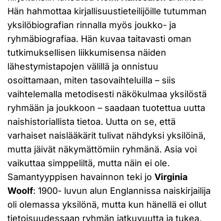
Hän hahmottaa kirjallisuustieteilijöille tutumman
yksilöbiografian rinnalla myös joukko- ja
ryhmäbiografiaa. Hän kuvaa taitavasti oman
tutkimuksellisen liikkumisensa näiden
lähestymistapojen välillä ja onnistuu
osoittamaan, miten tasovaihteluilla – siis
vaihtelemalla metodisesti näkökulmaa yksilöstä
ryhmään ja joukkoon – saadaan tuotettua uutta
naishistoriallista tietoa. Uutta on se, että
varhaiset naislääkärit tulivat nähdyksi yksilöinä,
mutta jäivät näkymättömiin ryhmänä. Asia voi
vaikuttaa simppeliltä, mutta näin ei ole.
Samantyyppisen havainnon teki jo
Virginia
Woolf
: 1900- luvun alun Englannissa naiskirjailija
oli olemassa yksilönä, mutta kun hänellä ei ollut
tietoisuudessaan ryhmän jatkuvuutta ja tukea,