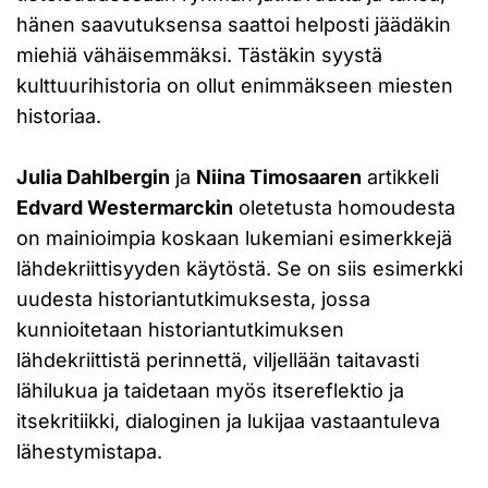
hänen saavutuksensa saattoi helposti jäädäkin
miehiä vähäisemmäksi. Tästäkin syystä
kulttuurihistoria on ollut enimmäkseen miesten
historiaa.
Julia Dahlbergin
ja
Niina Timosaaren
artikkeli
Edvard Westermarckin
oletetusta homoudesta
on mainioimpia koskaan lukemiani esimerkkejä
lähdekriittisyyden käytöstä. Se on siis esimerkki
uudesta historiantutkimuksesta, jossa
kunnioitetaan historiantutkimuksen
lähdekriittistä perinnettä, viljellään taitavasti
lähilukua ja taidetaan myös itsereflektio ja
itsekritiikki, dialoginen ja lukijaa vastaantuleva
lähestymistapa.