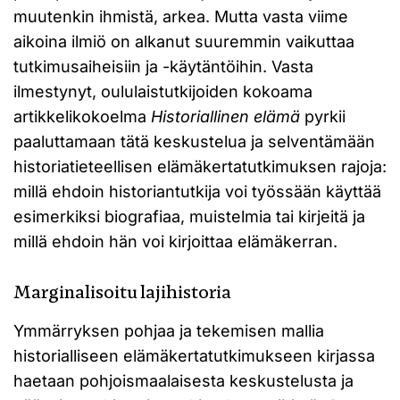
muutenkin ihmistä, arkea. Mutta vasta viime
aikoina ilmiö on alkanut suuremmin vaikuttaa
tutkimusaiheisiin ja -käytäntöihin. Vasta
ilmestynyt, oululaistutkijoiden kokoama
artikkelikokoelma
Historiallinen elämä
pyrkii
paaluttamaan tätä keskustelua ja selventämään
historiatieteellisen elämäkertatutkimuksen rajoja:
millä ehdoin historiantutkija voi työssään käyttää
esimerkiksi biografiaa, muistelmia tai kirjeitä ja
millä ehdoin hän voi kirjoittaa elämäkerran.
Marginalisoitu lajihistoria
Ymmärryksen pohjaa ja tekemisen mallia
historialliseen elämäkertatutkimukseen kirjassa
haetaan pohjoismaalaisesta keskustelusta ja