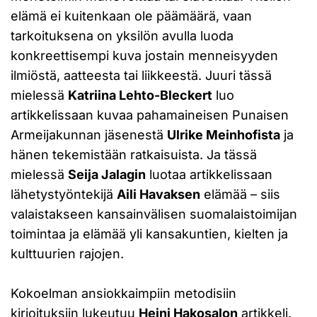
elämä ei kuitenkaan ole päämäärä, vaan
tarkoituksena on yksilön avulla luoda
konkreettisempi kuva jostain menneisyyden
ilmiöstä, aatteesta tai liikkeestä. Juuri tässä
mielessä
Katriina Lehto-Bleckert
luo
artikkelissaan kuvaa pahamaineisen Punaisen
Armeijakunnan jäsenestä
Ulrike Meinhofista
ja
hänen tekemistään ratkaisuista. Ja tässä
mielessä
Seija Jalagin
luotaa artikkelissaan
lähetystyöntekijä
Aili Havaksen
elämää – siis
valaistakseen kansainvälisen suomalaistoimijan
toimintaa ja elämää yli kansakuntien, kielten ja
kulttuurien rajojen.
Kokoelman ansiokkaimpiin metodisiin
kirjoituksiin lukeutuu
Heini Hakosalon
artikkeli.