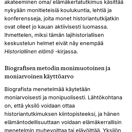
akateeminen oma/ elämäkertatutkimus käsittää
nykyään monitieteisiä koulukuntia, lehtiä ja
konferensseja, joita monet historiantutkijatkin
ovat olleet jo kauan aktiivisesti luomassa.
Ihmettelen, miksi tämän lajihistoriallisen
keskustelun helmet eivät näy enempää
Historiallinen elämä
-kirjassa.
Biografisen metodin monimuotoinen ja
moniarvoinen käyttöarvo
Biografista menetelmää käytetään
moniarvoisesti ja monipuolisesti. Lähtökohtana
on, että yksilö voidaan ottaa
historiantutkimuksen kiintopisteeksi, ja hänen
elämäntodellisuuttaan voidaan elämäkerrallisin
menetelmin muhevoittaa tai elävöittää. Yksilön