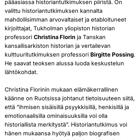
pääasiassa historiantutkimuksen piiristä. On
valittu historiantutkimuksen kannalta
mahdollisimman arvovaltaiset ja etabloituneet
kirjoittajat, Tukholman yliopiston historian
professori
Christina Florin
ja Tanskan
kansallisarkiston historian ja vertailevan
kulttuuritutkimuksen professori
Birgitte Possing
.
He saavat teoksen alussa luoda keskustelun
lähtökohdat.
Christina Florinin mukaan elämäkerrallinen
käänne on Ruotsissa johtanut tietoisuuteen siitä,
että ”ihmisen sisäisillä psyykkisillä, henkisillä ja
emotionaalisilla ominaisuuksilla voi olla
historiallista merkitystä”. Historiantutkimus voi
hänen mukaansa hyötyä paljon biografisen