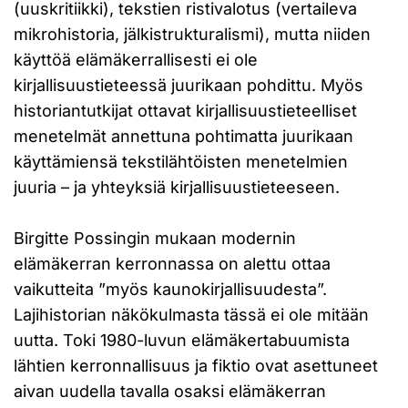
(uuskritiikki), tekstien ristivalotus (vertaileva
mikrohistoria, jälkistrukturalismi), mutta niiden
käyttöä elämäkerrallisesti ei ole
kirjallisuustieteessä juurikaan pohdittu. Myös
historiantutkijat ottavat kirjallisuustieteelliset
menetelmät annettuna pohtimatta juurikaan
käyttämiensä tekstilähtöisten menetelmien
juuria – ja yhteyksiä kirjallisuustieteeseen.
Birgitte Possingin mukaan modernin
elämäkerran kerronnassa on alettu ottaa
vaikutteita ”myös kaunokirjallisuudesta”.
Lajihistorian näkökulmasta tässä ei ole mitään
uutta. Toki 1980-luvun elämäkertabuumista
lähtien kerronnallisuus ja fiktio ovat asettuneet
aivan uudella tavalla osaksi elämäkerran