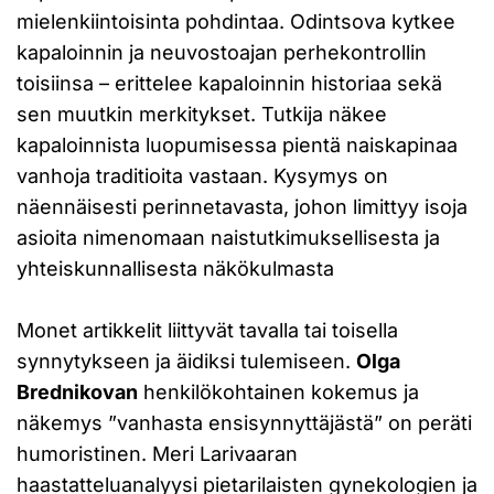
mielenkiintoisinta pohdintaa. Odintsova kytkee
kapaloinnin ja neuvostoajan perhekontrollin
toisiinsa – erittelee kapaloinnin historiaa sekä
sen muutkin merkitykset. Tutkija näkee
kapaloinnista luopumisessa pientä naiskapinaa
vanhoja traditioita vastaan. Kysymys on
näennäisesti perinnetavasta, johon limittyy isoja
asioita nimenomaan naistutkimuksellisesta ja
yhteiskunnallisesta näkökulmasta
Monet artikkelit liittyvät tavalla tai toisella
synnytykseen ja äidiksi tulemiseen.
Olga
Brednikovan
henkilökohtainen kokemus ja
näkemys ”vanhasta ensisynnyttäjästä” on peräti
humoristinen. Meri Larivaaran
haastatteluanalyysi pietarilaisten gynekologien ja