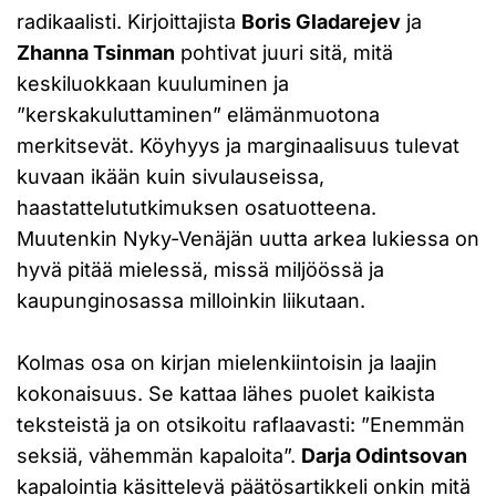
radikaalisti. Kirjoittajista
Boris Gladarejev
ja
Zhanna Tsinman
pohtivat juuri sitä, mitä
keskiluokkaan kuuluminen ja
”kerskakuluttaminen” elämänmuotona
merkitsevät. Köyhyys ja marginaalisuus tulevat
kuvaan ikään kuin sivulauseissa,
haastattelututkimuksen osatuotteena.
Muutenkin Nyky-Venäjän uutta arkea lukiessa on
hyvä pitää mielessä, missä miljöössä ja
kaupunginosassa milloinkin liikutaan.
Kolmas osa on kirjan mielenkiintoisin ja laajin
kokonaisuus. Se kattaa lähes puolet kaikista
teksteistä ja on otsikoitu raflaavasti: ”Enemmän
seksiä, vähemmän kapaloita”.
Darja Odintsovan
kapalointia käsittelevä päätösartikkeli onkin mitä