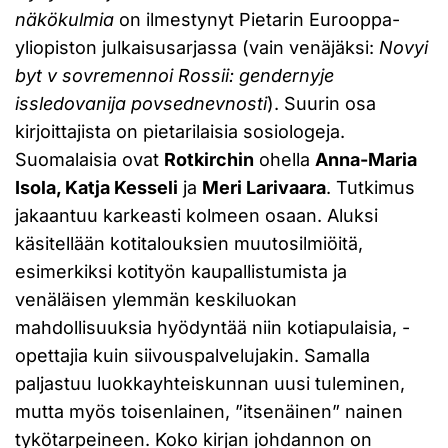
näkökulmia
on ilmestynyt Pietarin Eurooppa-
yliopiston julkaisusarjassa (vain venäjäksi:
Novyi
byt v sovremennoi Rossii: gendernyje
issledovanija povsednevnosti
). Suurin osa
kirjoittajista on pietarilaisia sosiologeja.
Suomalaisia ovat
Rotkirchin
ohella
Anna-Maria
Isola, Katja Kesseli
ja
Meri Larivaara
. Tutkimus
jakaantuu karkeasti kolmeen osaan. Aluksi
käsitellään kotitalouksien muutosilmiöitä,
esimerkiksi kotityön kaupallistumista ja
venäläisen ylemmän keskiluokan
mahdollisuuksia hyödyntää niin kotiapulaisia, -
opettajia kuin siivouspalvelujakin. Samalla
paljastuu luokkayhteiskunnan uusi tuleminen,
mutta myös toisenlainen, ”itsenäinen” nainen
tykötarpeineen. Koko kirjan johdannon on