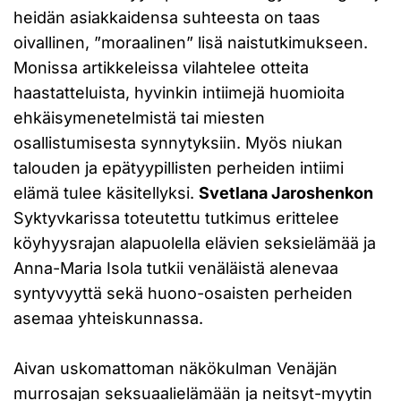
heidän asiakkaidensa suhteesta on taas
oivallinen, ”moraalinen” lisä naistutkimukseen.
Monissa artikkeleissa vilahtelee otteita
haastatteluista, hyvinkin intiimejä huomioita
ehkäisymenetelmistä tai miesten
osallistumisesta synnytyksiin. Myös niukan
talouden ja epätyypillisten perheiden intiimi
elämä tulee käsitellyksi.
Svetlana Jaroshenkon
Syktyvkarissa toteutettu tutkimus erittelee
köyhyysrajan alapuolella elävien seksielämää ja
Anna-Maria Isola tutkii venäläistä alenevaa
syntyvyyttä sekä huono-osaisten perheiden
asemaa yhteiskunnassa.
Aivan uskomattoman näkökulman Venäjän
murrosajan seksuaalielämään ja neitsyt-myytin