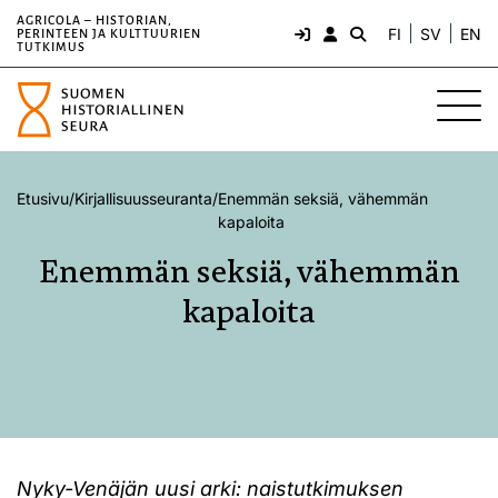
AGRICOLA – HISTORIAN,
FI
SV
EN
PERINTEEN JA KULTTUURIEN
TUTKIMUS
Etusivu
/
Kirjallisuusseuranta
/
Enemmän seksiä, vähemmän
kapaloita
Enemmän seksiä, vähemmän
kapaloita
Nyky-Venäjän uusi arki: naistutkimuksen