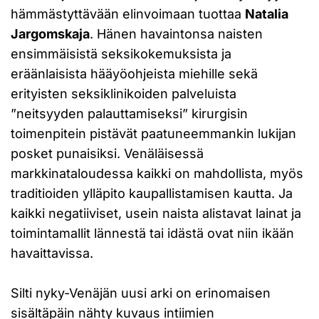
hämmästyttävään elinvoimaan tuottaa
Natalia
Jargomskaja
. Hänen havaintonsa naisten
ensimmäisistä seksikokemuksista ja
eräänlaisista hääyöohjeista miehille sekä
erityisten seksiklinikoiden palveluista
”neitsyyden palauttamiseksi” kirurgisin
toimenpitein pistävät paatuneemmankin lukijan
posket punaisiksi. Venäläisessä
markkinataloudessa kaikki on mahdollista, myös
traditioiden ylläpito kaupallistamisen kautta. Ja
kaikki negatiiviset, usein naista alistavat lainat ja
toimintamallit lännestä tai idästä ovat niin ikään
havaittavissa.
Silti nyky-Venäjän uusi arki on erinomaisen
sisältäpäin nähty kuvaus intiimien