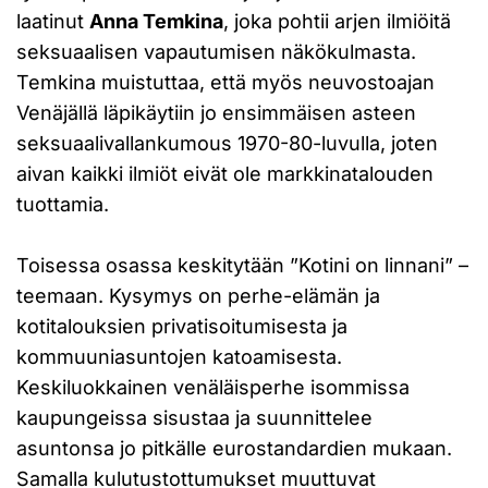
laatinut
Anna Temkina
, joka pohtii arjen ilmiöitä
seksuaalisen vapautumisen näkökulmasta.
Temkina muistuttaa, että myös neuvostoajan
Venäjällä läpikäytiin jo ensimmäisen asteen
seksuaalivallankumous 1970-80-luvulla, joten
aivan kaikki ilmiöt eivät ole markkinatalouden
tuottamia.
Toisessa osassa keskitytään ”Kotini on linnani” –
teemaan. Kysymys on perhe-elämän ja
kotitalouksien privatisoitumisesta ja
kommuuniasuntojen katoamisesta.
Keskiluokkainen venäläisperhe isommissa
kaupungeissa sisustaa ja suunnittelee
asuntonsa jo pitkälle eurostandardien mukaan.
Samalla kulutustottumukset muuttuvat