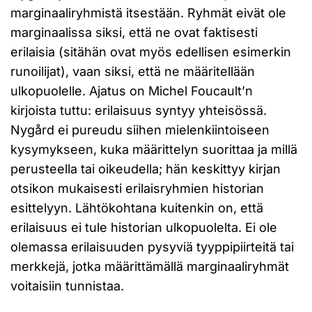
marginaaliryhmistä itsestään. Ryhmät eivät ole
marginaalissa siksi, että ne ovat faktisesti
erilaisia (sitähän ovat myös edellisen esimerkin
runoilijat), vaan siksi, että ne määritellään
ulkopuolelle. Ajatus on Michel Foucault’n
kirjoista tuttu: erilaisuus syntyy yhteisössä.
Nygård ei pureudu siihen mielenkiintoiseen
kysymykseen, kuka määrittelyn suorittaa ja millä
perusteella tai oikeudella; hän keskittyy kirjan
otsikon mukaisesti erilaisryhmien historian
esittelyyn. Lähtökohtana kuitenkin on, että
erilaisuus ei tule historian ulkopuolelta. Ei ole
olemassa erilaisuuden pysyviä tyyppipiirteitä tai
merkkejä, jotka määrittämällä marginaaliryhmät
voitaisiin tunnistaa.