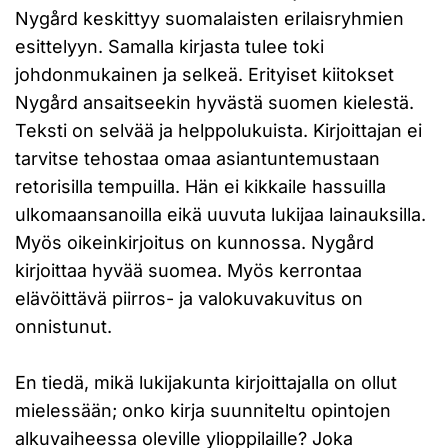
Nygård keskittyy suomalaisten erilaisryhmien
esittelyyn. Samalla kirjasta tulee toki
johdonmukainen ja selkeä. Erityiset kiitokset
Nygård ansaitseekin hyvästä suomen kielestä.
Teksti on selvää ja helppolukuista. Kirjoittajan ei
tarvitse tehostaa omaa asiantuntemustaan
retorisilla tempuilla. Hän ei kikkaile hassuilla
ulkomaansanoilla eikä uuvuta lukijaa lainauksilla.
Myös oikeinkirjoitus on kunnossa. Nygård
kirjoittaa hyvää suomea. Myös kerrontaa
elävöittävä piirros- ja valokuvakuvitus on
onnistunut.
En tiedä, mikä lukijakunta kirjoittajalla on ollut
mielessään; onko kirja suunniteltu opintojen
alkuvaiheessa oleville ylioppilaille? Joka