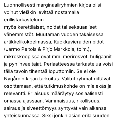
Luonnollisesti marginaaliryhmien kirjoa olisi
voinut vieläkin levittää nostamalla
erillistarkasteluun
myös kerettiläiset, noidat tai seksuaaliset
vähemmistöt. Muutaman vuoden takaisessa
artikkelikokoelmassa, Kuokkavieraiden pidot
(Jarmo Peltola & Pirjo Markkola, toim.),
mikroskoopissa ovat mm. merirosvot, huligaanit
ja pyhiinvaeltajat. Periaatteessa tarkastelua voisi
tällä tavoin tihentää loputtomiin. Se ei ole
Nygårdin kirjan tarkoitus. Valitut ryhmät riittävät
osoittamaan, että tutkimuskohde on mielekäs ja
relevantti. Erilaisuus määräytyy sosiaalisesti
omassa ajassaan. Vammaisuus, rikollisuus,
sairaus ja siveettömyys syntyvät vain aikansa
yhteiskunnassa. Siksi jonkin asian erilaisuuden