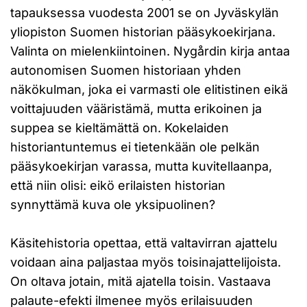
tapauksessa vuodesta 2001 se on Jyväskylän
yliopiston Suomen historian pääsykoekirjana.
Valinta on mielenkiintoinen. Nygårdin kirja antaa
autonomisen Suomen historiaan yhden
näkökulman, joka ei varmasti ole elitistinen eikä
voittajuuden vääristämä, mutta erikoinen ja
suppea se kieltämättä on. Kokelaiden
historiantuntemus ei tietenkään ole pelkän
pääsykoekirjan varassa, mutta kuvitellaanpa,
että niin olisi: eikö erilaisten historian
synnyttämä kuva ole yksipuolinen?
Käsitehistoria opettaa, että valtavirran ajattelu
voidaan aina paljastaa myös toisinajattelijoista.
On oltava jotain, mitä ajatella toisin. Vastaava
palaute-efekti ilmenee myös erilaisuuden