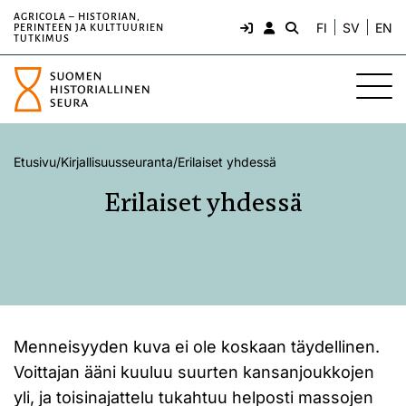
AGRICOLA – HISTORIAN,
FI
SV
EN
PERINTEEN JA KULTTUURIEN
TUTKIMUS
Etusivu
/
Kirjallisuusseuranta
/
Erilaiset yhdessä
Erilaiset yhdessä
Menneisyyden kuva ei ole koskaan täydellinen.
Voittajan ääni kuuluu suurten kansanjoukkojen
yli, ja toisinajattelu tukahtuu helposti massojen