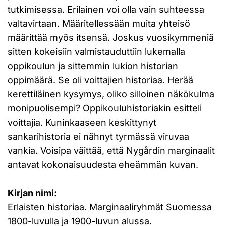
tutkimisessa. Erilainen voi olla vain suhteessa
valtavirtaan. Määritellessään muita yhteisö
määrittää myös itsensä. Joskus vuosikymmeniä
sitten kokeisiin valmistauduttiin lukemalla
oppikoulun ja sittemmin lukion historian
oppimäärä. Se oli voittajien historiaa. Herää
kerettiläinen kysymys, oliko silloinen näkökulma
monipuolisempi? Oppikouluhistoriakin esitteli
voittajia. Kuninkaaseen keskittynyt
sankarihistoria ei nähnyt tyrmässä viruvaa
vankia. Voisipa väittää, että Nygårdin marginaalit
antavat kokonaisuudesta eheämmän kuvan.
Kirjan nimi:
Erlaisten historiaa. Marginaaliryhmät Suomessa
1800-luvulla ja 1900-luvun alussa.