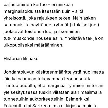
paljastaminen kertoo – ei niinkään
marginalisoiduista itsestään kuin – siitä
yhteisöstä, joka rajauksen tekee. Näin äsken
satunnaisilta näyttäneet ryhmät (irtolaiset jne.)
juoksevat toistensa luo, ja itsenäinen
tutkimuskohde nousee esiin. Yhdistävä tekijä on
ulkopuoliseksi määrääminen.
Historian likinäkö
Johdantoluvun käsitteenmäärittelystä huolimatta
jäin kaipaamaan tukevampaa teoriaosuutta.
Tuntuu oudolta, että marginaaliryhmien historian
yleisesityksessä tuskin viitataan alan maailmalla
tunnettuihin auktoriteetteihin. Esimerkiksi
Foucault’n tai Sartren nimiä ei kirjassa mainita.