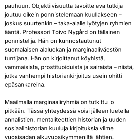
pauhuun. Objektiivisuutta tavoitteleva tutkija
joutuu oikein ponnistelemaan kuullakseen –
joskus suurtenkin – taka-alalle lyötyjen ryhmien
ääntä. Professori Toivo Nygård on tällainen
ponnistelija. Hän on kunnostautunut
suomalaisen alaluokan ja marginaaliväestön
tuntijana. Hän on kirjoittanut köyhistä,
vammaisista, prostituoiduista ja sairaista – niistä,
jotka vanhempi historiankirjoitus usein ohitti
epäsankareina.
Maailmalla marginaaliryhmiä on tutkittu jo
pitkään. Tässä yhteydessä voisi jälleen luetella
annalistien, mentaliteettien historian ja uuden
sosiaalihistorian kuuluja kirjoituksia viime
vuosisadan alkuvuosikymmeniltä lähtien.