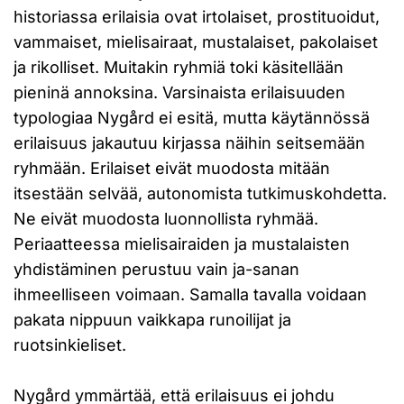
historiassa erilaisia ovat irtolaiset, prostituoidut,
vammaiset, mielisairaat, mustalaiset, pakolaiset
ja rikolliset. Muitakin ryhmiä toki käsitellään
pieninä annoksina. Varsinaista erilaisuuden
typologiaa Nygård ei esitä, mutta käytännössä
erilaisuus jakautuu kirjassa näihin seitsemään
ryhmään. Erilaiset eivät muodosta mitään
itsestään selvää, autonomista tutkimuskohdetta.
Ne eivät muodosta luonnollista ryhmää.
Periaatteessa mielisairaiden ja mustalaisten
yhdistäminen perustuu vain ja-sanan
ihmeelliseen voimaan. Samalla tavalla voidaan
pakata nippuun vaikkapa runoilijat ja
ruotsinkieliset.
Nygård ymmärtää, että erilaisuus ei johdu