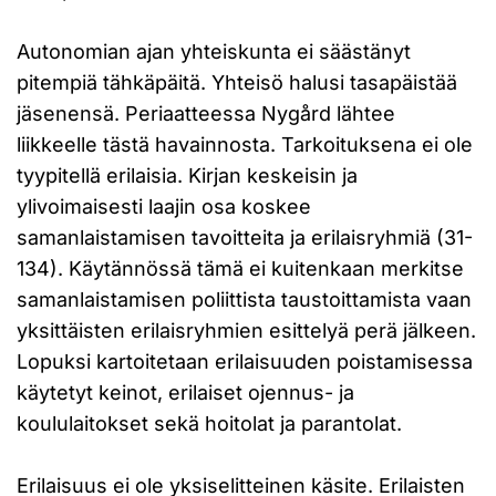
Autonomian ajan yhteiskunta ei säästänyt
pitempiä tähkäpäitä. Yhteisö halusi tasapäistää
jäsenensä. Periaatteessa Nygård lähtee
liikkeelle tästä havainnosta. Tarkoituksena ei ole
tyypitellä erilaisia. Kirjan keskeisin ja
ylivoimaisesti laajin osa koskee
samanlaistamisen tavoitteita ja erilaisryhmiä (31-
134). Käytännössä tämä ei kuitenkaan merkitse
samanlaistamisen poliittista taustoittamista vaan
yksittäisten erilaisryhmien esittelyä perä jälkeen.
Lopuksi kartoitetaan erilaisuuden poistamisessa
käytetyt keinot, erilaiset ojennus- ja
koululaitokset sekä hoitolat ja parantolat.
Erilaisuus ei ole yksiselitteinen käsite. Erilaisten