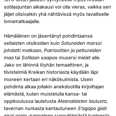
sotilasjuntan aikakausi voi olla vieras, vaikka sen
jäljet olisivatkin yhä nähtävissä myös tavalliselle
lomamatkaajalle.
Hämäläinen on jäsentänyt pohdintaansa
sellaisten otsikoiden kuin
Sotureiden marssi
johdatti matkaan
,
Patrioottien ja pettureiden
maa
tai
Sotilaan saapas musersi mielet
alle.
Jako on lähinnä löyhän temaattinen, ja
tiivistelmiä Kreikan historiasta käydään läpi
moneen kertaan eri näkökulmista. Usein
pohdinta alkaa jollakin anekdootilla kirjoittajan
elämästä, kuten muistelulla kansa- tai
oppikoulussa lauletusta
Ateenalaisten laulusta
,
tavernan nurkasta kantautuneen
S’agapo giati
eisai oraia
-kappaleen synnyttämästä tunteesta