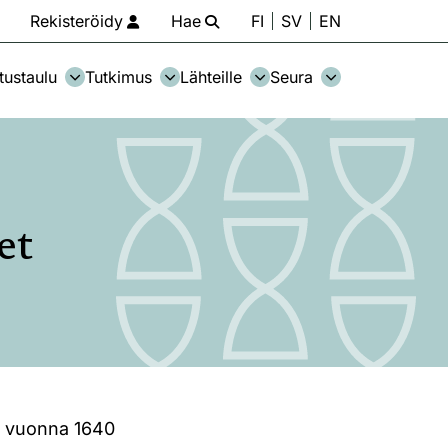
Rekisteröidy
Hae
FI
SV
EN
tustaulu
Tutkimus
Lähteille
Seura
et
n vuonna 1640