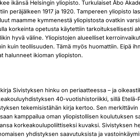
skee ikänsä Helsingin yliopisto. Turkulaiset Åbo Akad
ttiin peräjälkeen 1917 ja 1920. Tampereen yliopisto l
uut maamme kymmenestä yliopistosta ovatkin varsi
ulla korkeinta opetusta käytettiin tarkoituksellisesti al
likin hyvä väline. Yliopistojen alueelliset kerroinvaik
n kuin teollisuuden. Tämä myös huomattiin. Eipä ihm
t halunneet ikioman yliopiston.
irja Sivistyksen hinku on periaatteessa – ja oikeastik
akouluyhdistyksen 40-vuotishistoriikki, sillä Etel
yksen tekemisistähän kirja kertoo. Sen merkittävin 
ssaan kamppailua oman yliopistollisen koulutuksen sa
nsa korkeakoulupoliittiseksi kuvaksi. Sivistyksen 
nomaisen yhdistyksen saavutuksista ja vastoinkäymi