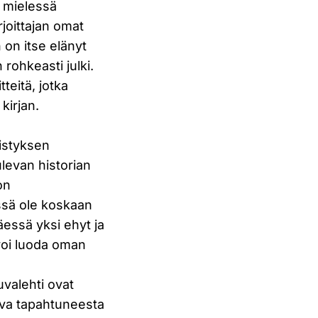
ä mielessä
rjoittajan omat
 on itse elänyt
rohkeasti julki.
teitä, jotka
kirjan.
distyksen
ulevan historian
on
tössä ole koskaan
täessä yksi ehyt ja
 voi luoda oman
valehti ovat
uva tapahtuneesta