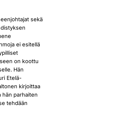
heenjohtajat sekä
hdistyksen
 mene
moja ei esitellä
pilliset
eeseen on koottu
selle. Hän
ri Etelä-
onen kirjoittaa
ka hän parhaiten
n se tehdään