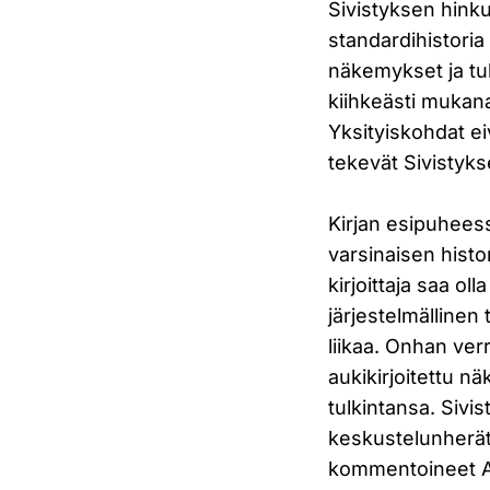
Sivistyksen hinku
standardihistoria 
näkemykset ja tul
kiihkeästi mukana
Yksityiskohdat eiv
tekevät Sivistyk
Kirjan esipuheess
varsinaisen histo
kirjoittaja saa o
järjestelmällinen 
liikaa. Onhan verr
aukikirjoitettu n
tulkintansa. Sivi
keskustelunherät
kommentoineet Aa