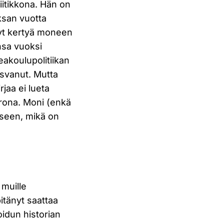
itikkona. Hän on
ksan vuotta
inyt kertyä moneen
nsa vuoksi
keakoulupolitiikan
kasvanut. Mutta
rjaa ei lueta
orona. Moni (enkä
akseen, mikä on
muille
pitänyt saattaa
idun historian