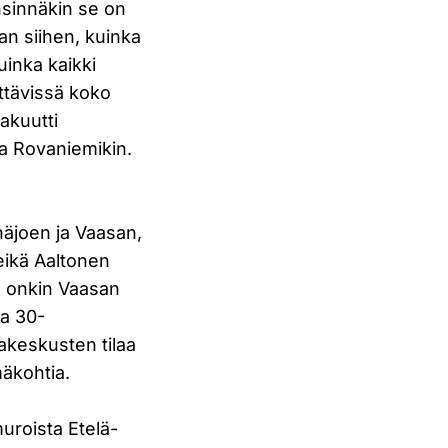
sinnäkin se on
an siihen, kuinka
uinka kaikki
ttävissä koko
 akuutti
ja Rovaniemikin.
äjoen ja Vaasan,
 eikä Aaltonen
le onkin Vaasan
ma 30-
akeskusten tilaa
mäkohtia.
uroista Etelä-