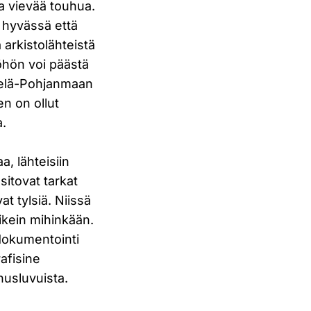
aa vievää touhua.
ä hyvässä että
arkistolähteistä
yöhön voi päästä
Etelä-Pohjanmaan
n on ollut
a.
a, lähteisiin
sitovat tarkat
at tylsiä. Niissä
oikein mihinkään.
dokumentointi
rafisine
nnusluvuista.