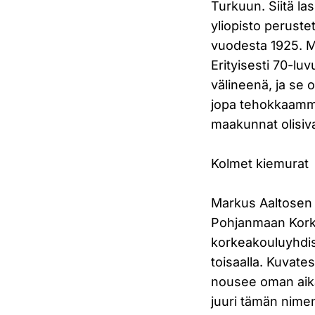
Turkuun. Siitä la
yliopisto peruste
vuodesta 1925. M
Erityisesti 70-luv
välineenä, ja se o
jopa tehokkaammi
maakunnat olisiva
Kolmet kiemurat
Markus Aaltosen k
Pohjanmaan Korke
korkeakouluyhdist
toisaalla. Kuvate
nousee oman aika
juuri tämän nime