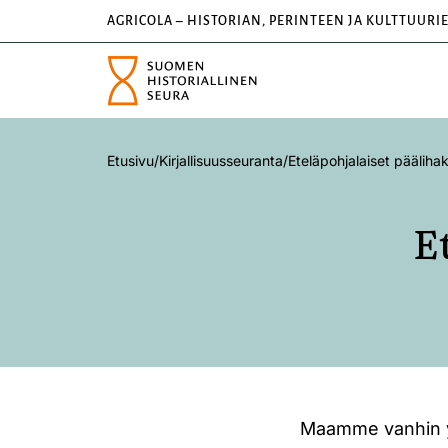
AGRICOLA – HISTORIAN, PERINTEEN JA KULTTUURI
Etusivu
/
Kirjallisuusseuranta
/
Eteläpohjalaiset pääliha
E
Maamme vanhin yl