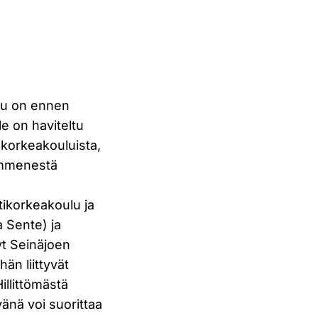
ku on ennen
e on haviteltu
, korkeakouluista,
kymmenestä
ikorkeakoulu ja
a Sente) ja
yt Seinäjoen
än liittyvät
illittömästä
änä voi suorittaa