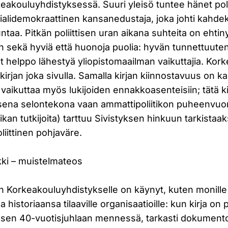
akouluyhdistyksessä. Suuri yleisö tuntee hänet poli
sialidemokraattinen kansanedustaja, joka johti kahde
untaa. Pitkän poliittisen uran aikana suhteita on eht
on sekä hyviä että huonoja puolia: hyvän tunnettuute
lut helppo lähestyä yliopistomaailman vaikuttajia. Kor
ä kirjan joka sivulla. Samalla kirjan kiinnostavuus on 
a vaikuttaa myös lukijoiden ennakkoasenteisiin; tätä ki
ivisena selontekona vaan ammattipoliitikon puheenvu
itiikan tutkijoita) tarttuu Sivistyksen hinkuun tarkista
liittinen pohjaväre.
ikki – muistelmateos
 Korkeakouluyhdistykselle on käynyt, kuten monille 
historiaansa tilaaville organisaatioille: kun kirja on 
yksen 40-vuotisjuhlaan mennessä, tarkasti dokumento