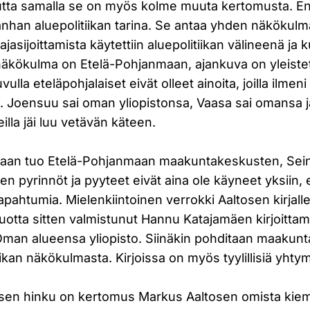
utta samalla se on myös kolme muuta kertomusta. En
nhan aluepolitiikan tarina. Se antaa yhden näkökulm
asijoittamista käytettiin aluepolitiikan välineenä ja k
 näkökulma on Etelä-Pohjanmaan, ajankuva on yleiste
lla eteläpohjalaiset eivät olleet ainoita, joilla ilmeni
u. Joensuu sai oman yliopistonsa, Vaasa sai omansa 
illa jäi luu vetävän käteen.
jaan tuo Etelä-Pohjanmaan maakuntakeskusten, Sein
ien pyrinnöt ja pyyteet eivät aina ole käyneet yksiin,
 tapahtumia. Mielenkiintoinen verrokki Aaltosen kirjal
vuotta sitten valmistunut Hannu Katajamäen kirjoitta
 Oman alueensa yliopisto. Siinäkin pohditaan maakunt
ikan näkökulmasta. Kirjoissa on myös tyylillisiä yhty
ksen hinku on kertomus Markus Aaltosen omista kiem