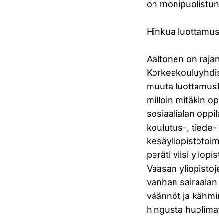
on monipuolistun
Hinkua luottamush
Aaltonen on raja
Korkeakouluyhdis
muuta luottamush
milloin mitäkin o
sosiaalialan oppi
koulutus-, tiede-
kesäyliopistotoi
peräti viisi ylio
Vaasan yliopistoj
vanhan sairaalan 
väännöt ja kähmin
hingusta huolima