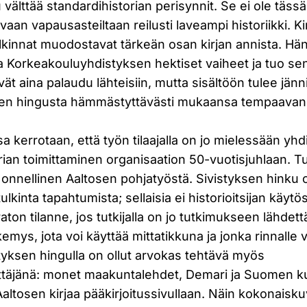
 välttää standardihistorian perisynnit. Se ei ole täss
vaan vapausasteiltaan reilusti laveampi historiikki. Ki
kinnat muodostavat tärkeän osan kirjan annista. Hän
 Korkeakouluyhdistyksen hektiset vaiheet ja tuo sen 
ät aina palaudu lähteisiin, mutta sisältöön tulee jännit
sen hingusta hämmästyttävästi mukaansa tempaavan 
a kerrotaan, että työn tilaajalla on jo mielessään yh
rian toimittaminen organisaation 50-vuotisjuhlaan. T
lla onnellinen Aaltosen pohjatyöstä. Sivistyksen hinku 
tulkinta tapahtumista; sellaisia ei historioitsijan käy
aton tilanne, jos tutkijalla on jo tutkimukseen lähdet
äkemys, jota voi käyttää mittatikkuna ja jonka rinnalle
styksen hingulla on ollut arvokas tehtävä myös
täjänä: monet maakuntalehdet, Demari ja Suomen ku
ltosen kirjaa pääkirjoitussivullaan. Näin kokonaisk