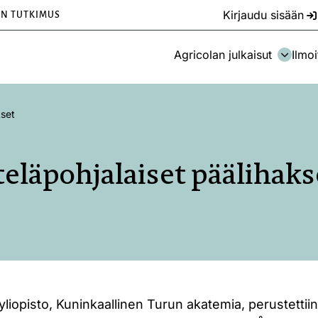
Kirjaudu sisään
EN TUTKIMUS
Agricolan julkaisut
Ilmoi
kset
teläpohjalaiset päälihaks
iopisto, Kuninkaallinen Turun akatemia, perustettii