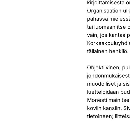
kirjoittamisesta o
Organisaation ulk
pahassa mielessä 
tai luomaan itse 
vain, jos kantaa
Korkeakouluyhdis
tällainen henkil
Objektiivinen, pu
johdonmukaisesti j
muodolliset ja sis
luetteloidaan budj
Monesti mainitse
koviin kansiin. Si
tietoineen; liitte