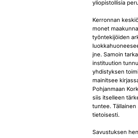
yliopistollisia per
Kerronnan keskiö
monet maakunnalli
työntekijöiden ar
luokkahuoneeseen
jne. Samoin tarkas
instituution tunnu
yhdistyksen toimi
mainitsee kirjass
Pohjanmaan Korke
siis itselleen tä
tuntee. Tällainen
tietoisesti.
Savustuksen hen