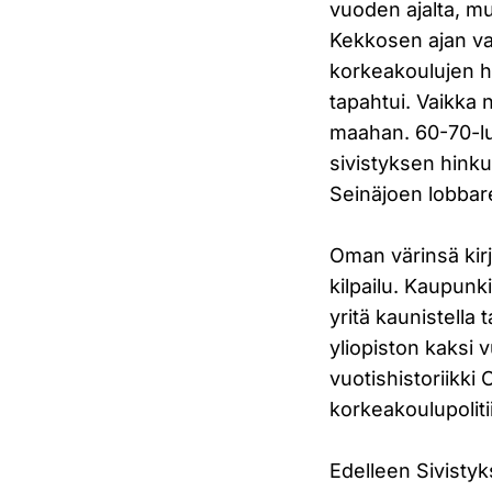
vuoden ajalta, m
Kekkosen ajan va
korkeakoulujen haj
tapahtui. Vaikka
maahan. 60-70-luvu
sivistyksen hink
Seinäjoen lobbare
Oman värinsä kir
kilpailu. Kaupunk
yritä kaunistella
yliopiston kaksi 
vuotishistoriikki
korkeakoulupoliti
Edelleen Sivisty