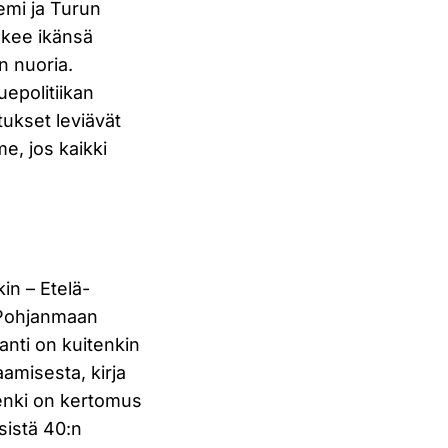
emi ja Turun
askee ikänsä
n nuoria.
uepolitiikan
utukset leviävät
e, jos kaikki
in – Etelä-
ä-Pohjanmaan
anti on kuitenkin
amisesta, kirja
henki on kertomus
sistä 40:n