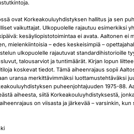
ustutkintoja.
ssä ovat Korkeakouluyhdistyksen hallitus ja sen pu
set vaikuttajat. Ulkopuolelle rajautuu esimerkiksi y
kipäivä: kesäyliopistotoimintaa ei avata. Aaltonen ei
, mielenkiintoisia – edes keskeisimpiä – opettajahah
telun ulkopuolelle rajautuvat standardihistorioille tyy
sluvut, talousarviot ja tuntimäärät. Kirjan lopun liitt
tiloja koskevat tiedot. Tämä aiheenrajaus sopii Aalto
aan uransa merkittävimmäksi luottamustehtäväksi juu
akouluyhdistyksen puheenjohtajuuden 1975-88. Aalt
rkeästä aiheesta, siitä Korkeakouluyhdistyksestä, jon
 aiheenrajaus on viisasta ja järkevää – varsinkin, ku
ki