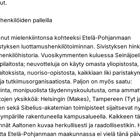
ut.
enkilöiden palleilla
nnut mielenkiintonsa kohteeksi Etelä-Pohjanmaan
tyksen luottamushenkilötoiminnan. Sivistyksen hin
enkilöhistoria. Vuosikymmenten kuluessa Seinäjoell
ppilaitosta; neuvotteluja on käyty omasta yliopistosta
laitoksista, nuoriso-opistosta, kaikkiaan liki parista
 ja tutkimusorganisaatiosta. Paljon on myös saatu:
minta, monipuolista täydennyskoulutusta, oma ammatt
pistojen yksikköä: Helsingin (Makes), Tampereen (Tyt j
en sekä Sibelius-akatemian toimipisteet sijaitsevat n
ympärille rakentuneella kampusalueella. Kaikkeen täh
nät Aaltonen kuvaa herkullisesti ja raadollisestikin. H
tta Etelä-Pohjanmaan maakunnassa ei vielä tänä päiv