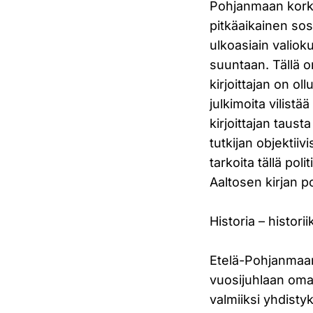
Pohjanmaan korke
pitkäaikainen so
ulkoasiain valiok
suuntaan. Tällä 
kirjoittajan on ol
julkimoita vilistä
kirjoittajan taust
tutkijan objekti
tarkoita tällä pol
Aaltosen kirjan po
Historia – histori
Etelä-Pohjanmaan
vuosijuhlaan omaa 
valmiiksi yhdist