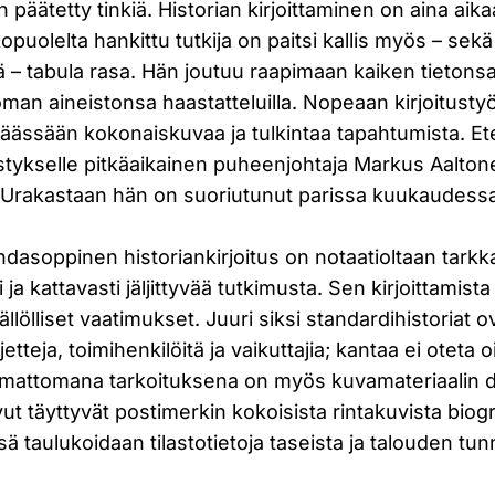
n päätetty tinkiä. Historian kirjoittaminen on aina aik
opuolelta hankittu tutkija on paitsi kallis myös – sek
– tabula rasa. Hän joutuu raapimaan kaiken tietonsa 
oman aineistonsa haastatteluilla. Nopeaan kirjoitust
 päässään kokonaiskuvaa ja tulkintaa tapahtumista. 
tykselle pitkäaikainen puheenjohtaja Markus Aaltone
ö. Urakastaan hän on suoriutunut parissa kuukaudess
hdasoppinen historiankirjoitus on notaatioltaan tarkka
a kattavasti jäljittyvää tutkimusta. Sen kirjoittamista 
ällölliset vaatimukset. Juuri siksi standardihistoriat ov
etteja, toimihenkilöitä ja vaikuttajia; kantaa ei oteta 
mattomana tarkoituksena on myös kuvamateriaalin 
vut täyttyvät postimerkin kokoisista rintakuvista biog
issä taulukoidaan tilastotietoja taseista ja talouden tu