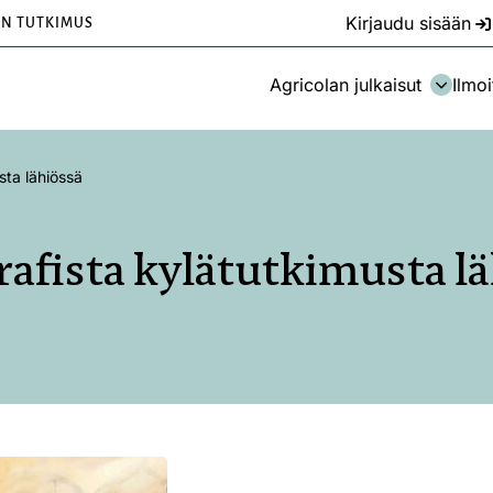
Kirjaudu sisään
EN TUTKIMUS
Agricolan julkaisut
Ilmoi
sta lähiössä
afista kylätutkimusta l