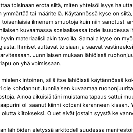
ttaa toisinaan erota siitä, miten yhteisöllisyys halutta
n ymmärtää tai määritellä. Käytännössä kyse on siitä, 
a toisenlaisia ilmenemismuotoja kuin niin sanotusti a
nnilaisen kuvaamassa sosiaalisessa todellisuudessa i
 hyvin materiaalisillakin tavoilla. Samalla kyse on my
giasta. Ihmiset auttavat toisiaan ja saavat vastineeks
 tarvitessaan. Junnilaisen mukaan lähiöissä ruohonjuu
iapu on yhä voimissaan.
mielenkiintoinen, sillä itse lähiöissä käytännössä ko
i ole kohdannut Junnilaisen kuvaamaa ruohonjuurit
ostoja. Ainoa aikuisiältäni muistama tapaus sattui m
aapurini oli saanut kiinni kotoani karanneen kissan. Yr
i olutta kiitokseksi. Oluet eivät jostain syystä kelvann
an lähiöiden eletyssä arkitodellisuudessa manifesto