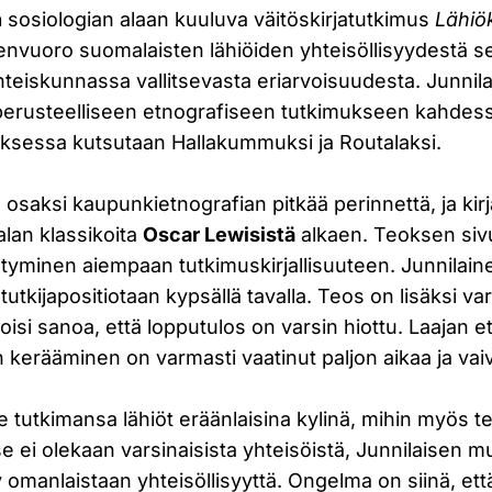
n
sosiologian alaan kuuluva väitöskirjatutkimus
Lähiö
eenvuoro suomalaisten lähiöiden yhteisöllisyydestä s
teiskunnassa vallitsevasta eriarvoisuudesta. Junnil
perusteelliseen etnografiseen tutkimukseen kahdes
eoksessa kutsutaan Hallakummuksi ja Routalaksi.
osaksi kaupunkietnografian pitkää perinnettä, ja kirja
alan klassikoita
Oscar Lewisistä
alkaen. Teoksen sivui
htyminen aiempaan tutkimuskirjallisuuteen. Junnilai
utkijapositiotaan kypsällä tavalla. Teos on lisäksi va
 voisi sanoa, että lopputulos on varsin hiottu. Laajan 
 kerääminen on varmasti vaatinut paljon aikaa ja vai
 tutkimansa lähiöt eräänlaisina kylinä, mihin myös t
yse ei olekaan varsinaisista yhteisöistä, Junnilaisen 
yy omanlaistaan yhteisöllisyyttä. Ongelma on siinä, et