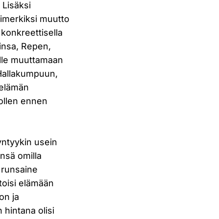
 Lisäksi
simerkiksi muutto
 konkreettisella
insa, Repen,
elle muuttamaan
n Hallakumpuun,
 elämän
 ollen ennen
ntyykin usein
änsä omilla
 runsaine
 toisi elämään
on ja
 hintana olisi