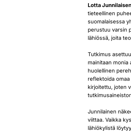
Lotta Junnilaise
tieteellinen puh
suomalaisessa yh
perustuu varsin 
lähiössä, joita t
Tutkimus asettuu 
mainitaan monia 
huolellinen pere
reflektoida omaa t
kirjoitettu, joten
tutkimusaineiston
Junnilainen näkee
viittaa. Vaikka k
lähiökylistä löyt