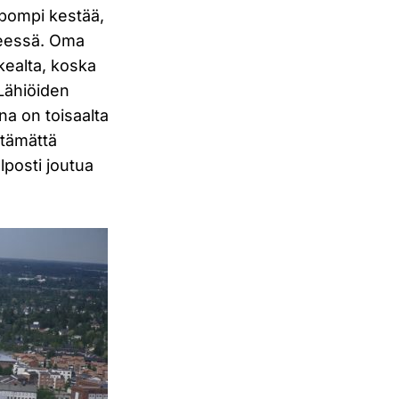
lpompi kestää,
eneessä. Oma
kealta, koska
Lähiöiden
a on toisaalta
ttämättä
lposti joutua