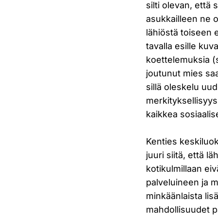
silti olevan, ett
asukkailleen ne o
lähiöstä toiseen 
tavalla esille k
koettelemuksia (
joutunut mies saa
sillä oleskelu uu
merkityksellisyys
kaikkea sosiaali
Kenties keskiluo
juuri siitä, että 
kotikulmillaan e
palveluineen ja m
minkäänlaista lisä
mahdollisuudet pa