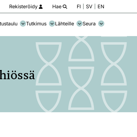
Rekisteröidy
Hae
FI
SV
EN
tustaulu
Tutkimus
Lähteille
Seura
ähiössä