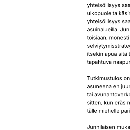
yhteisöllisyys saa
ulkopuolelta käsi
yhteisöllisyys sa
asuinalueilla. Ju
toisiaan, monesti
selviytymisstrate
itsekin apua sitä
tapahtuva naapur
Tutkimustulos on 
asuneena en juur
tai avunantoverk
sitten, kun eräs n
tälle miehelle par
Junnilaisen muka