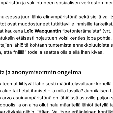
päristön ja vakiintuneen sosiaalisen verkoston me
muksessa juuri lähiö elinympäristönä sekä siellä vallit
tot ovat muodostuneet tutkittaville ihmisille tärkeiksi
ovat kaukana
Loïc Wacquantin
”betonierämaista” (vrt. s
tuksiin etäisesti nojautuen voisi kenties jopa pohtia,
ajien lähiöitä kohtaan tuntemista ennakkoluuloista s
a, että ”niillä” todella saattaa olla siellä ihan kivaa.
lta ja anonymisoinnin ongelma
n
teemat liittyvät läheisesti määrittelyvaltaan: kenellä
 alue tai tietyt ihmiset – ja millä tavalla? Junnilaisen
n arvo asuinympäristönä on lähiöissä asuville paljon
opuolisilla on aina ollut halu määritellä lähiöt tietyllä 
erkityksiä niihin liittäen. Vallitsee eräänlainen konflikti