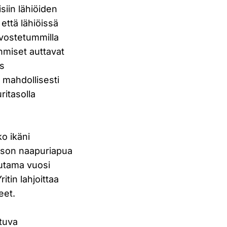
isiin lähiöiden
että lähiöissä
rvostetummilla
hmiset auttavat
ös
i mahdollisesti
ritasolla
ko ikäni
ason naapuriapua
uutama vuosi
itin lahjoittaa
eet.
ituva