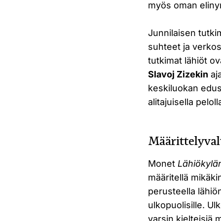
myös oman elinym
Junnilaisen tutki
suhteet ja verkos
tutkimat lähiöt 
Slavoj Zizekin
aja
keskiluokan edust
alitajuisella peloll
Määrittelyva
Monet
Lähiökylä
määritellä mikäkin
perusteella lähiö
ulkopuolisille. Ulk
varsin kielteisiä m