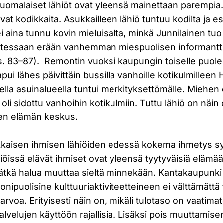
ä suomalaiset lähiöt ovat yleensä mainettaan parempia.
vat kodikkaita. Asukkailleen lähiö tuntuu kodilta ja e
ei aina tunnu kovin mieluisalta, minkä Junnilainen tuo
uvatessaan erään vanhemman miespuolisen informantt
s. 83–87). Remontin vuoksi kaupungin toiselle puol
pui lähes päivittäin bussilla vanhoille kotikulmillee
della asuinalueella tuntui merkityksettömälle. Miehen
 oli sidottu vanhoihin kotikulmiin. Tuttu lähiö on näin
sen elämän keskus.
kkaisen ihmisen lähiöiden edessä kokema ihmetys sy
lähiöissä elävät ihmiset ovat yleensä tyytyväisiä elämä
ivätkä halua muuttaa sieltä minnekään. Kantakaupunki
onipuolisine kulttuuriaktiviteetteineen ei välttämättä
arvoa. Erityisesti näin on, mikäli tulotaso on vaatimat
lvelujen käyttöön rajallisia. Lisäksi pois muuttamisen