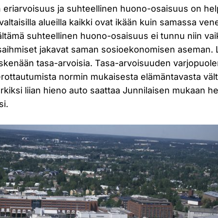
n eriarvoisuus ja suhteellinen huono-osaisuus on he
altaisilla alueilla kaikki ovat ikään kuin samassa v
sältämä suhteellinen huono-osaisuus ei tunnu niin vai
aihmiset jakavat saman sosioekonomisen aseman. 
skenään tasa-arvoisia. Tasa-arvoisuuden varjopuolen
sta erottautumista normin mukaisesta elämäntavasta väl
kiksi liian hieno auto saattaa Junnilaisen mukaan he
si.