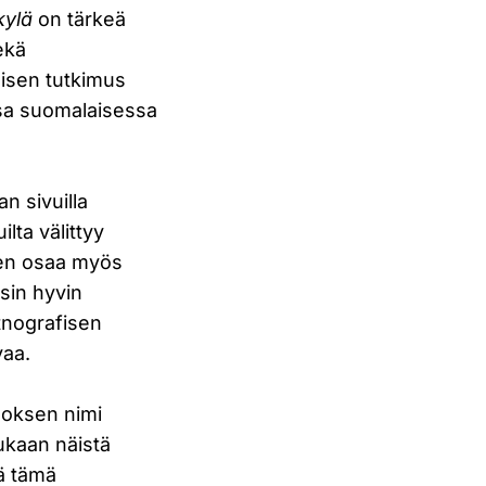
kylä
on tärkeä
ekä
aisen tutkimus
sa suomalaisessa
n sivuilla
lta välittyy
nen osaa myös
rsin hyvin
etnografisen
vaa.
eoksen nimi
mukaan näistä
tä tämä