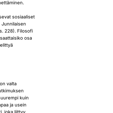
nettäminen.
sevat sosiaaliset
. Junnilaisen
. 228). Filosofi
 saattaisiko osa
elittyä
 on valta
 tutkimuksen
 suurempi kuin
tapaa ja usein
, joka liittyy