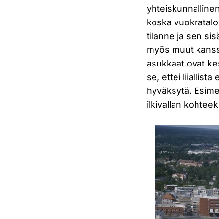
yhteiskunnalline
koska vuokratalov
tilanne ja sen si
myös muut kanss
asukkaat ovat ke
se, ettei liialli
hyväksytä. Esimer
ilkivallan kohteek