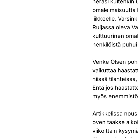
heräsi kuitenkin
omaleimaisuutta k
liikkeelle. Varsink
Ruijassa oleva V
kulttuurinen omal
henkilöistä puhu
Venke Olsen pohti
vaikuttaa haastatte
niissä tilanteiss
Entä jos haastatte
myös enemmistön 
Artikkelissa nou
oven taakse alkoi 
viikoittain kysym