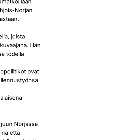
umatkoillaan
hjois-Norjan
nastaan.
ia, joista
okuvaajana. Hän
a todella
opoliitikot ovat
tallennustyönsä
a
malaisena
arjuun Norjassa
ina että