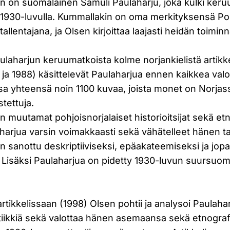
n on suomalainen Samuli Paulaharju, joka kulki keru
a 1930-luvulla. Kummallakin on oma merkityksensä Po
allentajana, ja Olsen kirjoittaa laajasti heidän toimin
aharjun keruumatkoista kolme norjankielistä artikkel
ja 1988) käsittelevät Paulaharjua ennen kaikkea val
sa yhteensä noin 1100 kuvaa, joista monet on Norjass
stettuja.
n muutamat pohjoisnorjalaiset historioitsijat sekä etn
aharjua varsin voimakkaasti sekä vähätelleet hänen 
on sanottu deskriptiiviseksi, epäakateemiseksi ja jop
. Lisäksi Paulaharjua on pidetty 1930-luvun suursuo
tikkelissaan (1998) Olsen pohtii ja analysoi Paulah
tiikkiä sekä valottaa hänen asemaansa sekä etnograf