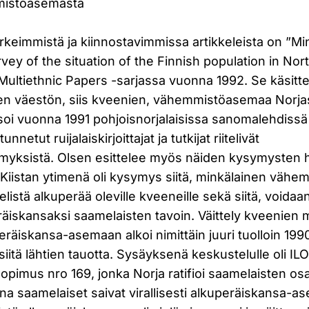
istöasemasta
ärkeimmistä ja kiinnostavimmissa artikkeleista on ”Min
vey of the situation of the Finnish population in Nor
Multiethnic Papers -sarjassa vuonna 1992. Se käsitt
en väestön, siis kveenien, vähemmistöasemaa Norjass
ysoi vuonna 1991 pohjoisnorjalaisissa sanomalehdissä
tunnetut ruijalaiskirjoittajat ja tutkijat riitelivät
ksistä. Olsen esittelee myös näiden kysymysten hist
a. Kiistan ytimenä oli kysymys siitä, minkälainen vä
istä alkuperää oleville kveeneille sekä siitä, voidaa
räiskansaksi saamelaisten tavoin. Väittely kveenien 
räiskansa-asemaan alkoi nimittäin juuri tuolloin 199
siitä lähtien tauotta. Sysäyksenä keskustelulle oli IL
pimus nro 169, jonka Norja ratifioi saamelaisten os
a saamelaiset saivat virallisesti alkuperäiskansa-as