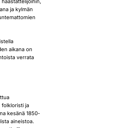
haastattelijoihin,
kana ja kylmän
tuntemattomien
stella
den aikana on
toista verrata
ttua
olkloristi ja
ana kesänä 1850-
lista aineistoa.