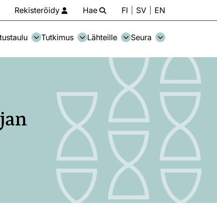
Rekisteröidy
Hae
FI
SV
EN
tustaulu
Tutkimus
Lähteille
Seura
jan