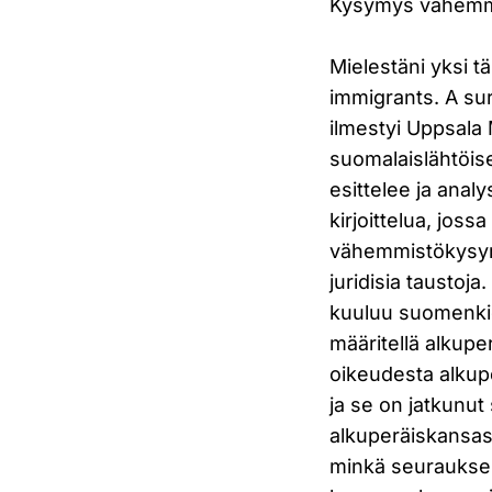
Kysymys vähemm
Mielestäni yksi t
immigrants. A sur
ilmestyi Uppsala 
suomalaislähtöis
esittelee ja anal
kirjoittelua, jossa 
vähemmistökysymy
juridisia taustoj
kuuluu suomenkiel
määritellä alkupe
oikeudesta alkupe
ja se on jatkunut 
alkuperäiskansaso
minkä seurauksen