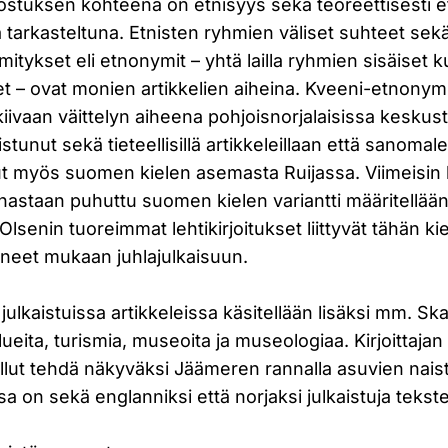
ostuksen kohteena on etnisyys sekä teoreettisesti e
 tarkasteltuna. Etnisten ryhmien väliset suhteet sekä 
mitykset eli etnonymit – yhtä lailla ryhmien sisäiset k
t – ovat monien artikkelien aiheina. Kveeni-etnonymi
ivaan väittelyn aiheena pohjoisnorjalaisissa keskus
stunut sekä tieteellisillä artikkeleillaan että sanomaleh
nut myös suomen kielen asemasta Ruijassa. Viimeisin
hastaan puhuttu suomen kielen variantti määritellään
Olsenin tuoreimmat lehtikirjoitukset liittyvät tähän k
ineet mukaan juhlajulkaisuun.
ulkaistuissa artikkeleissa käsitellään lisäksi mm. Sk
lueita, turismia, museoita ja museologiaa. Kirjoittaja
lut tehdä näkyväksi Jäämeren rannalla asuvien nais
 on sekä englanniksi että norjaksi julkaistuja tekste