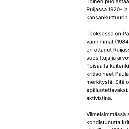
Toinen puolestaa
Ruijassa 1920- j
kansankulttuurin t
Teoksessa on Paul
vanhimmat (1984 
on ottanut Ruijas
suosittuja ja arvo
Toisaalta kuitenki
kritisoineet Paul
merkitystä. Sitä 
epäluotettavaksi
aktivistina.
Viimeisimmässä ar
kohdistunutta kri