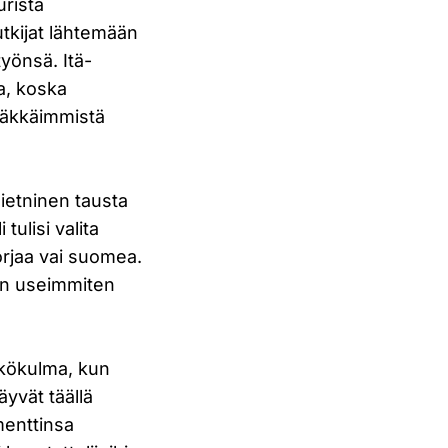
urista
utkijat lähtemään
työnsä. Itä-
a, koska
 iäkkäimmistä
nietninen tausta
tulisi valita
orjaa vai suomea.
nkin useimmiten
äkökulma, kun
äyvät täällä
menttinsa