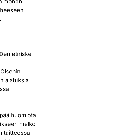
enä monen
aiheeseen
.
”Den etniske
 Olsenin
n ajatuksia
essä
empää huomiota
mmäkseen melko
n taitteessa