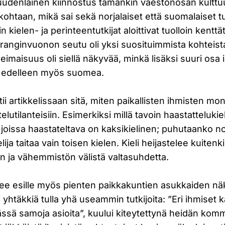
 uudenlainen kiinnostus tämänkin väestönosan kulttu
ohtaan, mikä sai sekä norjalaiset että suomalaiset t
in kielen- ja perinteentutkijat aloittivat tuolloin kenttä
aranginvuonon seutu oli yksi suosituimmista kohteist
eimaisuus oli siellä näkyvää, minkä lisäksi suuri osa
i edelleen myös suomea.
i artikkelissaan sitä, miten paikallisten ihmisten mo
lutilanteisiin. Esimerkiksi millä tavoin haastattelukieli 
a, joissa haastateltava on kaksikielinen; puhutaanko n
lija taitaa vain toisen kielen. Kieli heijastelee kuite
ja vähemmistön välistä valtasuhdetta.
see esille myös pienten paikkakuntien asukkaiden n
yhtäkkiä tulla yhä useammin tutkijoita: ”Eri ihmiset k
ässä samoja asioita”, kuului kiteytettynä heidän kom