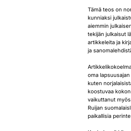
Tämä teos on nor
kunniaksi julkai
aiemmin julkaisem
tekijän julkaisut
artikkeleita ja ki
ja sanomalehdist
Artikkelikokoelma
oma lapsuusajan 
kuten norjalaisis
koostuvaa kokona
vaikuttanut myös 
Ruijan suomalais
paikallisia perinte