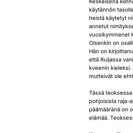
Keskeisenä kiinn
käytännön tasolla
heistä käytetyt ni
annetut nimitykse
vuosikymmenet ki
Olsenkin on osalli
Hän on kirjoitta
että Ruijassa van
kveenin kieleksi. 
mutteivät ole eht
Tässä teoksessa j
pohjoisista raja-a
päämääränä on ol
elämää. Teoksessa