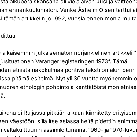
tä alkuperäiskansana oli vielä aivan uusi ja väitte
aan ennenkuulumaton. Venke Åsheim Olsen tarttui 
isi tämän artikkelin jo 1992, vuosia ennen monia muita
dittua
 aikaisemmin julkaisematon norjankielinen artikkeli 
vjusituationen.Varangerregisteringen 1973”. Tämä
eiden etnistä näkökulmaa pohtiva teksti on alun perin
issa pitämä esitelmä. Nyt yli 30 vuotta myöhemmin o
 nuoren etnologin pohdintoja kenttätöistä monietnis
sä.
ikana ei Ruijassa pitkään aikaan kiinnitetty erityis
en väestöön, sillä itse asiassa heitä pidettiin eni
n valtakulttuuriin assimiloituneina. 1960- ja 1970-luvu