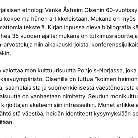
jalaisen etnologi Venke Åsheim Olsenin 60-vuotiss
stu kokoelma hänen artikkeleistaan. Mukana on myö
attomia tekstejä. Kirjan lopussa oleva bibliografia kä
 lähes 35 vuoden ajalta; mukana on tutkimusraportteja, 
rja-arvosteluja niin aikakauskirjoista, konferenssijulkai
äkin.
 valottaa monikulttuurisuutta Pohjois-Norjassa, joka o
kasvuympäristö. Olsenille on tuttua ”kolmen heimon
ta, saamelaisista ja suomenkielisestä väestönosasta 
isuutta on vanhastaan nimitetty. Seudun monikultt
kirjoittajan akateemisiin intresseihin. Monet artikkele
lähtöistä väestöä, heidän identiteettikysymyksiään 
itään.