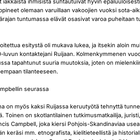
t iäkkäistä ihmisistä suhtautuivat hyvin epäluuloisesti 
ppineet olemaan varuillaan vakoojien vuoksi sota-ai
tärajan tuntumassa elävät osasivat varoa puheitaan 
joitettua esitystä oli mukava lukea, ja itsekin aloin mui
0-luvun kontaktejani Ruijaan. Kolmenkymmenen vuo
ssa tapahtunut suuria muutoksia, joten on mielenkiin
sempaan tilanteeseen.
ampbellin seurassa
ena on myös kaksi Ruijassa keruutyötä tehnyttä tunne
 Toinen on skotlantilainen tutkimusmatkailija, juristi, f
ncis Campbell, joka kiersi Pohjois-Skandinaviaa use
n keräsi mm. etnografista, kielitieteellistä ja historial