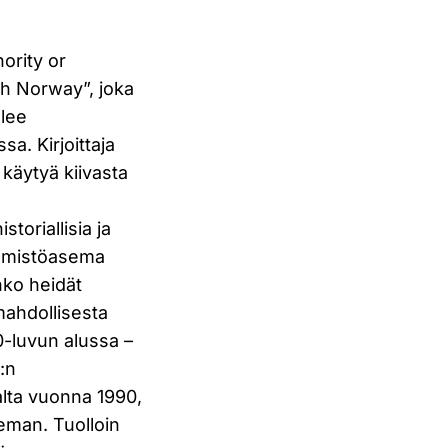
ority or
th Norway”, joka
elee
a. Kirjoittaja
 käytyä kiivasta
oriallisia ja
hemmistöasema
nko heidät
mahdollisesta
0-luvun alussa –
O:n
alta vuonna 1990,
eman. Tuolloin