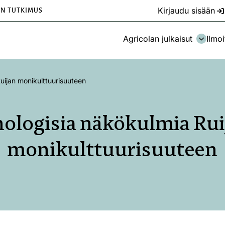
Kirjaudu sisään
EN TUTKIMUS
Agricolan julkaisut
Ilmoi
uijan monikulttuurisuuteen
nologisia näkökulmia Rui
monikulttuurisuuteen