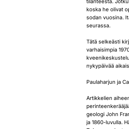
tilanteesta. Jotku
koska he olivat o
sodan vuosina. I
seurassa.
Tätä selkeästi kir
varhaisimpia 197
kveenikeskustelu
nykypäivää aikai
Paulaharjun ja C
Artikkelien aihe
perinteenkerääjää.
geologi John Fra
ja 1860-luvulla. Hä