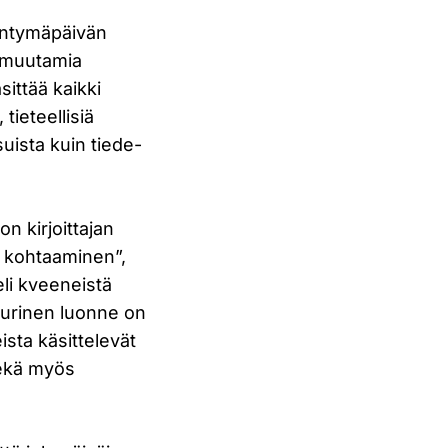
yntymäpäivän
s muutamia
sittää kaikki
tieteellisiä
suista kuin tiede-
n kirjoittajan
 kohtaaminen”,
eli kveeneistä
uurinen luonne on
ista käsittelevät
sekä myös