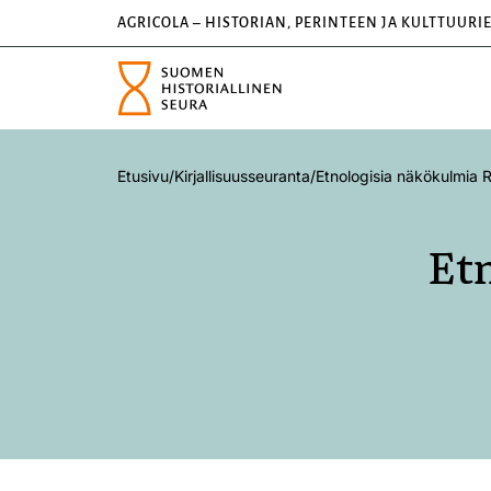
AGRICOLA – HISTORIAN, PERINTEEN JA KULTTUURI
Etusivu
/
Kirjallisuusseuranta
/
Etnologisia näkökulmia R
Et