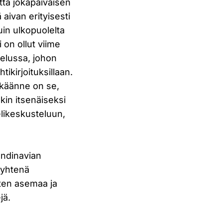
ttä jokapäiväisen
aivan erityisesti
uin ulkopuolelta
 on ollut viime
telussa, johon
tikirjoituksillaan.
 käänne on se,
kin itsenäiseksi
ielikeskusteluun,
andinavian
n yhtenä
ten asemaa ja
jä.