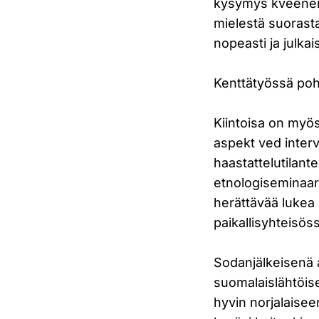
kysymys kveeneis
mielestä suorast
nopeasti ja julka
Kenttätyössä poh
Kiintoisa on myös
aspekt ved inter
haastattelutilant
etnologiseminaar
herättävää lukea
paikallisyhteisös
Sodanjälkeisenä a
suomalaislähtöise
hyvin norjalaisee