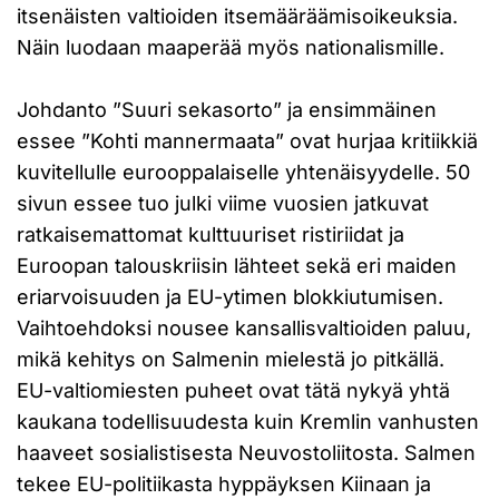
itsenäisten valtioiden itsemääräämisoikeuksia.
Näin luodaan maaperää myös nationalismille.
Johdanto ”Suuri sekasorto” ja ensimmäinen
essee ”Kohti mannermaata” ovat hurjaa kritiikkiä
kuvitellulle eurooppalaiselle yhtenäisyydelle. 50
sivun essee tuo julki viime vuosien jatkuvat
ratkaisemattomat kulttuuriset ristiriidat ja
Euroopan talouskriisin lähteet sekä eri maiden
eriarvoisuuden ja EU-ytimen blokkiutumisen.
Vaihtoehdoksi nousee kansallisvaltioiden paluu,
mikä kehitys on Salmenin mielestä jo pitkällä.
EU-valtiomiesten puheet ovat tätä nykyä yhtä
kaukana todellisuudesta kuin Kremlin vanhusten
haaveet sosialistisesta Neuvostoliitosta. Salmen
tekee EU-politiikasta hyppäyksen Kiinaan ja