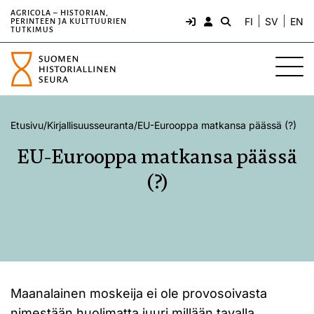
AGRICOLA – HISTORIAN,
FI
SV
EN
PERINTEEN JA KULTTUURIEN
TUTKIMUS
Etusivu
/
Kirjallisuusseuranta
/
EU-Eurooppa matkansa päässä (?)
EU-Eurooppa matkansa päässä
(?)
Maanalainen moskeija ei ole provosoivasta
nimestään huolimatta juuri millään tavalla