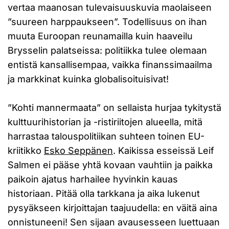
vertaa maanosan tulevaisuuskuvia maolaiseen
”suureen harppaukseen”. Todellisuus on ihan
muuta Euroopan reunamailla kuin haaveilu
Brysselin palatseissa: politiikka tulee olemaan
entistä kansallisempaa, vaikka finanssimaailma
ja markkinat kuinka globalisoituisivat!
”Kohti mannermaata” on sellaista hurjaa tykitystä
kulttuurihistorian ja -ristiriitojen alueella, mitä
harrastaa talouspolitiikan suhteen toinen EU-
kriitikko
Esko Seppänen
. Kaikissa esseissä Leif
Salmen ei pääse yhtä kovaan vauhtiin ja paikka
paikoin ajatus harhailee hyvinkin kauas
historiaan. Pitää olla tarkkana ja aika lukenut
pysyäkseen kirjoittajan taajuudella: en väitä aina
onnistuneeni! Sen sijaan avausesseen luettuaan