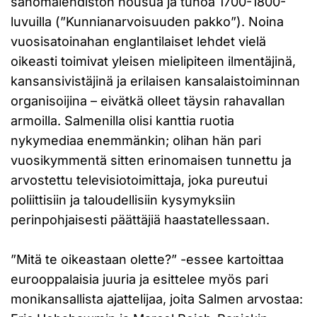
sanomalehdistön nousua ja tuhoa 1700-1800-
luvuilla (”Kunnianarvoisuuden pakko”). Noina
vuosisatoinahan englantilaiset lehdet vielä
oikeasti toimivat yleisen mielipiteen ilmentäjinä,
kansansivistäjinä ja erilaisen kansalaistoiminnan
organisoijina – eivätkä olleet täysin rahavallan
armoilla. Salmenilla olisi kanttia ruotia
nykymediaa enemmänkin; olihan hän pari
vuosikymmentä sitten erinomaisen tunnettu ja
arvostettu televisiotoimittaja, joka pureutui
poliittisiin ja taloudellisiin kysymyksiin
perinpohjaisesti päättäjiä haastatellessaan.
”Mitä te oikeastaan olette?” -essee kartoittaa
eurooppalaisia juuria ja esittelee myös pari
monikansallista ajattelijaa, joita Salmen arvostaa: