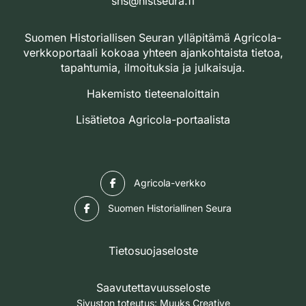
shs@histseura.fi
Suomen Historiallisen Seuran ylläpitämä Agricola-
verkkoportaali kokoaa yhteen ajankohtaista tietoa,
tapahtumia, ilmoituksia ja julkaisuja.
Hakemisto tieteenaloittain
Lisätietoa Agricola-portaalista
Facebook
Agricola-verkko
Facebook
Suomen Historiallinen Seura
Tietosuojaseloste
Saavutettavuusseloste
Sivuston toteutus:
Muuks Creative