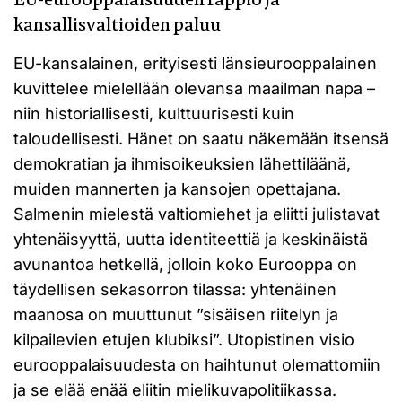
kansallisvaltioiden paluu
EU-kansalainen, erityisesti länsieurooppalainen
kuvittelee mielellään olevansa maailman napa –
niin historiallisesti, kulttuurisesti kuin
taloudellisesti. Hänet on saatu näkemään itsensä
demokratian ja ihmisoikeuksien lähettiläänä,
muiden mannerten ja kansojen opettajana.
Salmenin mielestä valtiomiehet ja eliitti julistavat
yhtenäisyyttä, uutta identiteettiä ja keskinäistä
avunantoa hetkellä, jolloin koko Eurooppa on
täydellisen sekasorron tilassa: yhtenäinen
maanosa on muuttunut ”sisäisen riitelyn ja
kilpailevien etujen klubiksi”. Utopistinen visio
eurooppalaisuudesta on haihtunut olemattomiin
ja se elää enää eliitin mielikuvapolitiikassa.