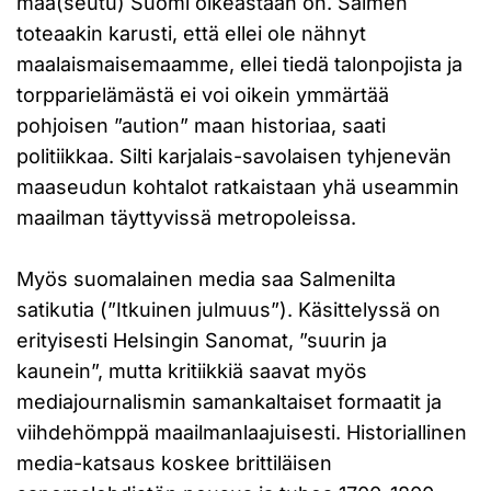
maa(seutu) Suomi oikeastaan on. Salmen
toteaakin karusti, että ellei ole nähnyt
maalaismaisemaamme, ellei tiedä talonpojista ja
torpparielämästä ei voi oikein ymmärtää
pohjoisen ”aution” maan historiaa, saati
politiikkaa. Silti karjalais-savolaisen tyhjenevän
maaseudun kohtalot ratkaistaan yhä useammin
maailman täyttyvissä metropoleissa.
Myös suomalainen media saa Salmenilta
satikutia (”Itkuinen julmuus”). Käsittelyssä on
erityisesti Helsingin Sanomat, ”suurin ja
kaunein”, mutta kritiikkiä saavat myös
mediajournalismin samankaltaiset formaatit ja
viihdehömppä maailmanlaajuisesti. Historiallinen
media-katsaus koskee brittiläisen