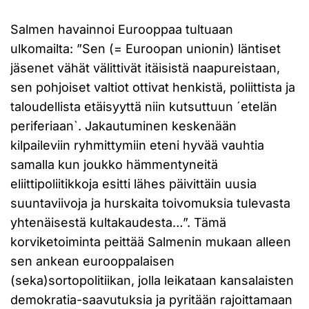
Salmen havainnoi Eurooppaa tultuaan
ulkomailta: ”Sen (= Euroopan unionin) läntiset
jäsenet vähät välittivät itäisistä naapureistaan,
sen pohjoiset valtiot ottivat henkistä, poliittista ja
taloudellista etäisyyttä niin kutsuttuun ´etelän
periferiaan`. Jakautuminen keskenään
kilpaileviin ryhmittymiin eteni hyvää vauhtia
samalla kun joukko hämmentyneitä
eliittipoliitikkoja esitti lähes päivittäin uusia
suuntaviivoja ja hurskaita toivomuksia tulevasta
yhtenäisestä kultakaudesta…”. Tämä
korviketoiminta peittää Salmenin mukaan alleen
sen ankean eurooppalaisen
(seka)sortopolitiikan, jolla leikataan kansalaisten
demokratia-saavutuksia ja pyritään rajoittamaan