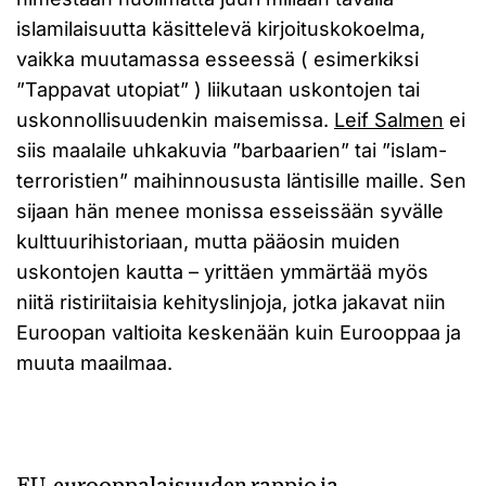
islamilaisuutta käsittelevä kirjoituskokoelma,
vaikka muutamassa esseessä ( esimerkiksi
”Tappavat utopiat” ) liikutaan uskontojen tai
uskonnollisuudenkin maisemissa.
Leif Salmen
ei
siis maalaile uhkakuvia ”barbaarien” tai ”islam-
terroristien” maihinnoususta läntisille maille. Sen
sijaan hän menee monissa esseissään syvälle
kulttuurihistoriaan, mutta pääosin muiden
uskontojen kautta – yrittäen ymmärtää myös
niitä ristiriitaisia kehityslinjoja, jotka jakavat niin
Euroopan valtioita keskenään kuin Eurooppaa ja
muuta maailmaa.
EU-eurooppalaisuuden rappio ja