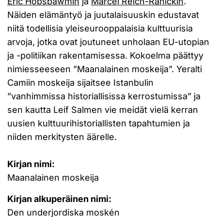
Eric Hobsbawmin
ja
Marcel Reich-Ranickin
.
Näiden elämäntyö ja juutalaisuuskin edustavat
niitä todellisia yleiseurooppalaisia kulttuurisia
arvoja, jotka ovat joutuneet unholaan EU-utopian
ja -politiikan rakentamisessa. Kokoelma päättyy
nimiesseeseen ”Maanalainen moskeija”. Yeralti
Camiin moskeija sijaitsee Istanbulin
”vanhimmissa historiallisissa kerrostumissa” ja
sen kautta Leif Salmen vie meidät vielä kerran
uusien kulttuurihistoriallisten tapahtumien ja
niiden merkitysten äärelle.
Kirjan nimi:
Maanalainen moskeija
Kirjan alkuperäinen nimi:
Den underjordiska moskén