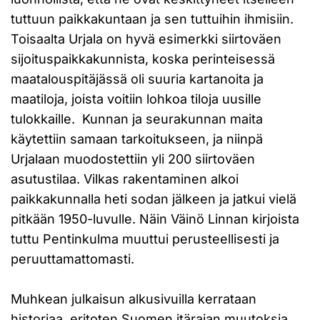
tuttuun paikkakuntaan ja sen tuttuihin ihmisiin.
Toisaalta Urjala on hyvä esimerkki siirtoväen
sijoituspaikkakunnista, koska perinteisessä
maatalouspitäjässä oli suuria kartanoita ja
maatiloja, joista voitiin lohkoa tiloja uusille
tulokkaille. Kunnan ja seurakunnan maita
käytettiin samaan tarkoitukseen, ja niinpä
Urjalaan muodostettiin yli 200 siirtoväen
asutustilaa. Vilkas rakentaminen alkoi
paikkakunnalla heti sodan jälkeen ja jatkui vielä
pitkään 1950-luvulle. Näin Väinö Linnan kirjoista
tuttu Pentinkulma muuttui perusteellisesti ja
peruuttamattomasti.
Muhkean julkaisun alkusivuilla kerrataan
historiaa, eritoten Suomen itärajan muutoksia