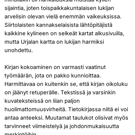
sijaintia, joten toispaikkakuntalaisen lukijan
arvelisin olevan vielä enemmän vaikeuksissa.
Siirtolaisten kannakselaisista lähtöpitäjistä
kaikkine kylineen on selkeät kartat alkusivuilla,
mutta Urjalan kartta on lukijan harmiksi
unohdettu.
Kirjan kokoaminen on varmasti vaatinut
työmäärän, jota on pakko kunnioittaa.
Harmittavaa on kuitenkin se, että kirjan oikoluku
on jäänyt retuperälle. Tekstissä ja varsinkin
kuvateksteissä on liian paljon
huolimattomuusvirheitä. Tietokirjassa niitä ei voi
antaa anteeksi. Muutamat taulukot olisivat myös
tarvinneet viimeistelyä ja johdonmukaisuutta
merkintöihin.