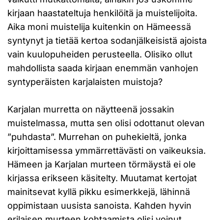
kirjaan haastateltuja henkilöitä ja muistelijoita.
Aika moni muistelija kuitenkin on Hämeessä
syntynyt ja tietää kertoa sodanjälkeisistä ajoista
vain kuulopuheiden perusteella. Olisiko ollut
mahdollista saada kirjaan enemmän vanhojen
syntyperäisten karjalaisten muistoja?
Karjalan murretta on näytteenä jossakin
muistelmassa, mutta sen olisi odottanut olevan
”puhdasta”. Murrehan on puhekieltä, jonka
kirjoittamisessa ymmärrettävästi on vaikeuksia.
Hämeen ja Karjalan murteen törmäystä ei ole
kirjassa erikseen käsitelty. Muutamat kertojat
mainitsevat kyllä pikku esimerkkejä, lähinnä
oppimistaan uusista sanoista. Kahden hyvin
erilaisen murteen kohtaamista olisi voinut