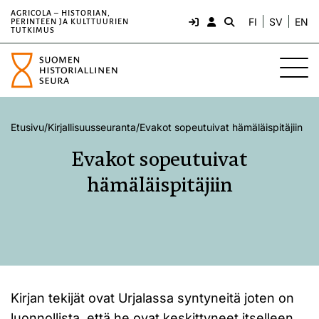
AGRICOLA – HISTORIAN,
FI
SV
EN
PERINTEEN JA KULTTUURIEN
TUTKIMUS
Etusivu
/
Kirjallisuusseuranta
/
Evakot sopeutuivat hämäläispitäjiin
Evakot sopeutuivat
hämäläispitäjiin
Kirjan tekijät ovat Urjalassa syntyneitä joten on
luonnollista, että he ovat keskittyneet itselleen