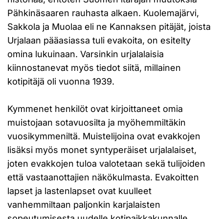
Pähkinäsaaren rauhasta alkaen. Kuolemajärvi,
Sakkola ja Muolaa eli ne Kannaksen pitäjät, joista
Urjalaan pääasiassa tuli evakoita, on esitelty
omina lukuinaan. Varsinkin urjalalaisia
kiinnostanevat myös tiedot siitä, millainen
kotipitäjä oli vuonna 1939.
Kymmenet henkilöt ovat kirjoittaneet omia
muistojaan sotavuosilta ja myöhemmiltäkin
vuosikymmeniltä. Muistelijoina ovat evakkojen
lisäksi myös monet syntyperäiset urjalalaiset,
joten evakkojen tuloa valotetaan sekä tulijoiden
että vastaanottajien näkökulmasta. Evakoitten
lapset ja lastenlapset ovat kuulleet
vanhemmiltaan paljonkin karjalaisten
sopeutumisesta uudelle kotipaikkakunnalle,