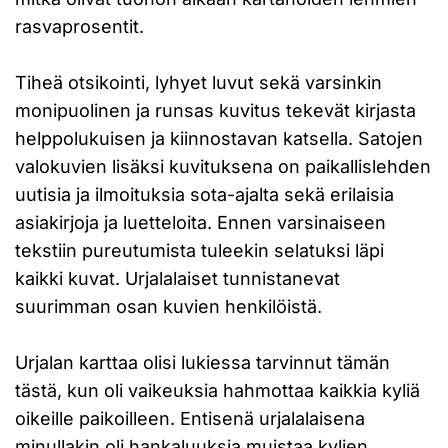
rasvaprosentit.
Tiheä otsikointi, lyhyet luvut sekä varsinkin
monipuolinen ja runsas kuvitus tekevät kirjasta
helppolukuisen ja kiinnostavan katsella. Satojen
valokuvien lisäksi kuvituksena on paikallislehden
uutisia ja ilmoituksia sota-ajalta sekä erilaisia
asiakirjoja ja luetteloita. Ennen varsinaiseen
tekstiin pureutumista tuleekin selatuksi läpi
kaikki kuvat. Urjalalaiset tunnistanevat
suurimman osan kuvien henkilöistä.
Urjalan karttaa olisi lukiessa tarvinnut tämän
tästä, kun oli vaikeuksia hahmottaa kaikkia kyliä
oikeille paikoilleen. Entisenä urjalalaisena
minullakin oli hankaluuksia muistaa kylien