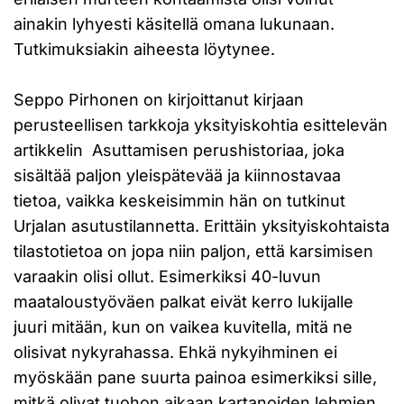
ainakin lyhyesti käsitellä omana lukunaan.
Tutkimuksiakin aiheesta löytynee.
Seppo Pirhonen on kirjoittanut kirjaan
perusteellisen tarkkoja yksityiskohtia esittelevän
artikkelin Asuttamisen perushistoriaa, joka
sisältää paljon yleispätevää ja kiinnostavaa
tietoa, vaikka keskeisimmin hän on tutkinut
Urjalan asutustilannetta. Erittäin yksityiskohtaista
tilastotietoa on jopa niin paljon, että karsimisen
varaakin olisi ollut. Esimerkiksi 40-luvun
maataloustyöväen palkat eivät kerro lukijalle
juuri mitään, kun on vaikea kuvitella, mitä ne
olisivat nykyrahassa. Ehkä nykyihminen ei
myöskään pane suurta painoa esimerkiksi sille,
mitkä olivat tuohon aikaan kartanoiden lehmien