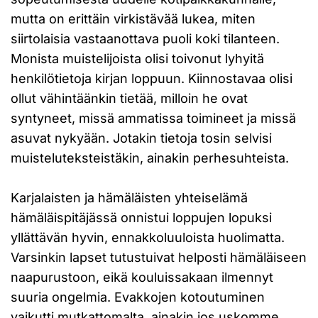
mutta on erittäin virkistävää lukea, miten
siirtolaisia vastaanottava puoli koki tilanteen.
Monista muistelijoista olisi toivonut lyhyitä
henkilötietoja kirjan loppuun. Kiinnostavaa olisi
ollut vähintäänkin tietää, milloin he ovat
syntyneet, missä ammatissa toimineet ja missä
asuvat nykyään. Jotakin tietoja tosin selvisi
muisteluteksteistäkin, ainakin perhesuhteista.
Karjalaisten ja hämäläisten yhteiselämä
hämäläispitäjässä onnistui loppujen lopuksi
yllättävän hyvin, ennakkoluuloista huolimatta.
Varsinkin lapset tutustuivat helposti hämäläiseen
naapurustoon, eikä kouluissakaan ilmennyt
suuria ongelmia. Evakkojen kotoutuminen
vaikutti mutkattomalta, ainakin jos uskomme