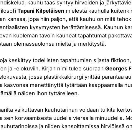
pohdiskelua, kauhu taas syntyy hirveiden ja järkyttävi
ilosofi
Tapani Kilpeläisen
mielestä kauhulla kuitenki
ian kanssa, jopa niin paljon, että kauhu on mitä tehok
stentiaalisten kysymysten herättämisessä. Kauhun ka
evan kuoleman tavoin kauheat tapahtumat pakottava
taan olemassaolonsa mieltä ja merkitystä.
oja keskittyy todellisten tapahtumien sijasta fiktioon,
een ja -elokuviin. Kirjan nimi tulee suoraan
Georges F
okuvasta, jossa plastiikkakirurgi yrittää parantaa au
kasvonsa menettänyttä tytärtään kaappaamalla nuor
irtämällä näiden ihon tyttärelleen.
arilta vaikuttavan kauhutarinan voidaan tulkita ker
a sen korvaamisesta uudella vieraalla minuudella. Mo
kauhutarinoissa ja niiden kansoittamissa hirviöissä 