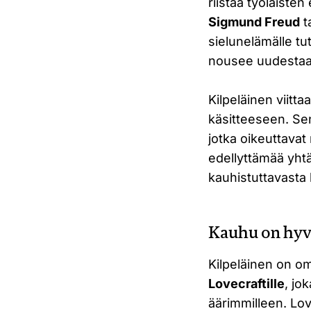
riistää työläisten
Sigmund Freud
t
sielunelämälle tu
nousee uudestaa
Kilpeläinen viitta
käsitteeseen. Sen 
jotka oikeuttavat 
edellyttämää yhtä
kauhistuttavasta 
Kauhu on hyvä
Kilpeläinen on om
Lovecraftille
, jo
äärimmilleen. Lov