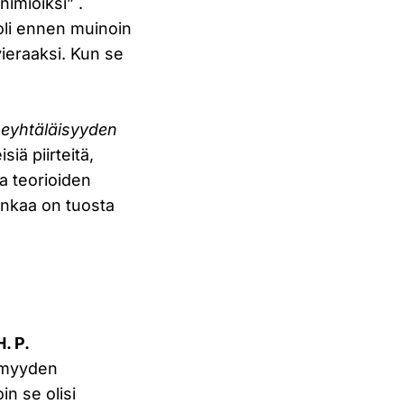
nimiöiksi” .
oli ennen muinoin
ieraaksi. Kun se
eyhtäläisyyden
siä piirteitä,
ta teorioiden
lankaa on tuosta
H. P.
tömyyden
in se olisi