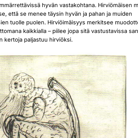
a ymmärrettävissä hyvän vastakohtana. Hirviömäisen 
 se, että se menee täysin hyvän ja pahan ja muiden
ien tuolle puolen. Hirviöimäisyys merkitsee muodott
omana kaikkialla – piilee jopa sitä vastustavissa san
an kertoja paljastuu hirviöksi.