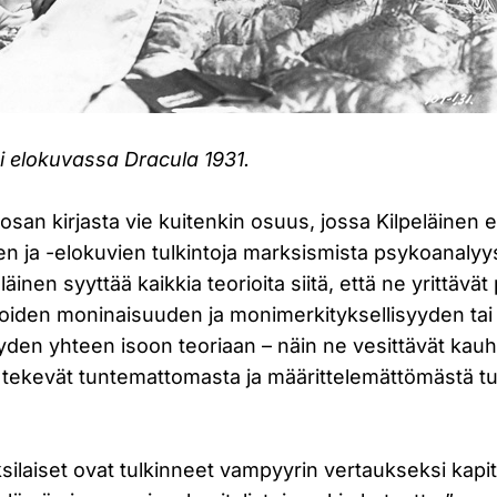
i elokuvassa Dracula 1931.
an kirjasta vie kuitenkin osuus, jossa Kilpeläinen e
en ja -elokuvien tulkintoja marksismista psykoanalyys
läinen syyttää kaikkia teorioita siitä, että ne yrittävät
inoiden moninaisuuden ja monimerkityksellisyyden tai
den yhteen isoon teoriaan – näin ne vesittävät kau
tekevät tuntemattomasta ja määrittelemättömästä tutt
ilaiset ovat tulkinneet vampyyrin vertaukseksi kapit