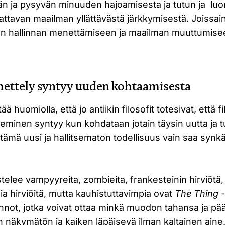
än ja pysyvän minuuden hajoamisesta ja tutun ja lu
dattavan maailman yllättävästä järkkymisestä. Joissain
een hallinnan menettämiseen ja maailman muuttumis
mettely syntyy uuden kohtaamisesta
ää huomiolla, että jo antiikin filosofit totesivat, että f
leminen syntyy kun kohdataan jotain täysin uutta ja 
ämä uusi ja hallitsematon todellisuus vain saa synkä
stelee vampyyreita, zombieita, frankesteinin hirviötä,
ia hirviöitä, mutta kauhistuttavimpia ovat
The Thing
-
not, jotka voivat ottaa minkä muodon tahansa ja pä
n näkymätön ja kaiken läpäisevä ilman kaltainen aine