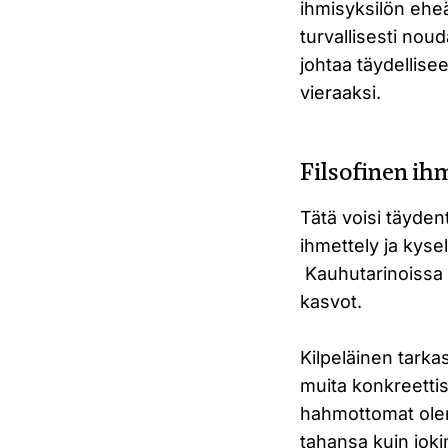
ihmisyksilön ehe
turvallisesti nou
johtaa täydellis
vieraaksi.
Filsofinen ih
Tätä voisi täydent
ihmettely ja kyse
Kauhutarinoissa t
kasvot.
Kilpeläinen tarka
muita konkreettis
hahmottomat olen
tahansa kuin joki