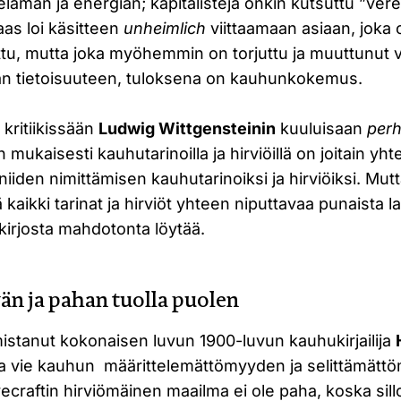
 elämän ja energian; kapitalisteja onkin kutsuttu ”vere
aas loi käsitteen
unheimlich
viittaamaan asiaan, joka 
ttu, mutta joka myöhemmin on torjuttu ja muuttunut v
n tietoisuuteen, tuloksena on kauhunkokemus.
a kritiikissään
Ludwig Wittgensteinin
kuuluisaan
perh
mukaisesti kauhutarinoilla ja hirviöillä on joitain yhtei
niiden nimittämisen kauhutarinoiksi ja hirviöiksi. Mut
 kaikki tarinat ja hirviöt yhteen niputtavaa punaista 
kirjosta mahdotonta löytää.
n ja pahan tuolla puolen
istanut kokonaisen luvun 1900-luvun kauhukirjailija
ka vie kauhun määrittelemättömyyden ja selittämät
ecraftin hirviömäinen maailma ei ole paha, koska sillo