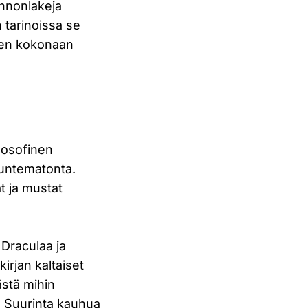
onnonlakeja
 tarinoissa se
een kokonaan
ilosofinen
tuntematonta.
t ja mustat
 Draculaa ja
kirjan kaltaiset
ästä mihin
. Suurinta kauhua