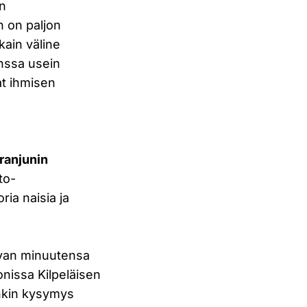
en
n on paljon
kain väline
nssa usein
t ihmisen
ranjunin
to-
ia naisia ja
tovan minuutensa
nissa Kilpeläisen
onkin kysymys