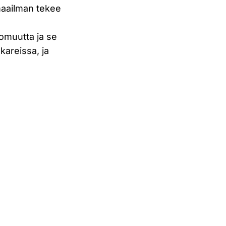
maailman tekee
omuutta ja se
kareissa, ja