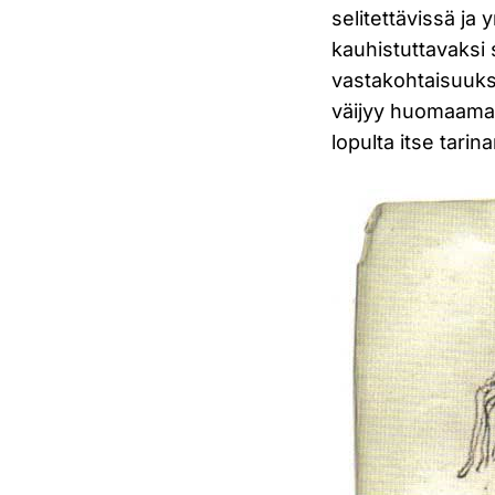
selitettävissä j
kauhistuttavaksi
vastakohtaisuuks
väijyy huomaamatt
lopulta itse tarin