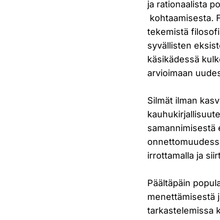
ja rationaalista 
kohtaamisesta. F
tekemistä filosof
syvällisten eksi
käsikädessä kulk
arvioimaan uudes
Silmät ilman kasv
kauhukirjallisuut
samannimisestä el
onnettomuudessa 
irrottamalla ja si
Päältäpäin popula
menettämisestä j
tarkastelemissa 