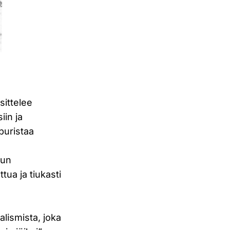
sittelee
iin ja
 puristaa
hun
ua ja tiukasti
alismista, joka