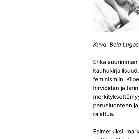
Kuva: Bela Lugos
Ehkä suurimman os
kauhukirjallisuud
feminismiin. Kilpe
hirviöiden ja tar
merkityksettömyy
perusluonteen ja 
rajattua.
Esimerkiksi marks