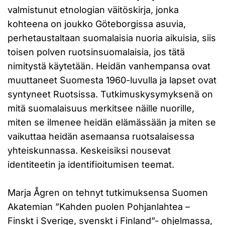
valmistunut etnologian väitöskirja, jonka
kohteena on joukko Göteborgissa asuvia,
perhetaustaltaan suomalaisia nuoria aikuisia, siis
toisen polven ruotsinsuomalaisia, jos tätä
nimitystä käytetään. Heidän vanhempansa ovat
muuttaneet Suomesta 1960-luvulla ja lapset ovat
syntyneet Ruotsissa. Tutkimuskysymyksenä on
mitä suomalaisuus merkitsee näille nuorille,
miten se ilmenee heidän elämässään ja miten se
vaikuttaa heidän asemaansa ruotsalaisessa
yhteiskunnassa. Keskeisiksi nousevat
identiteetin ja identifioitumisen teemat.
Marja Ågren on tehnyt tutkimuksensa Suomen
Akatemian ”Kahden puolen Pohjanlahtea –
Finskt i Sverige, svenskt i Finland”- ohjelmassa,