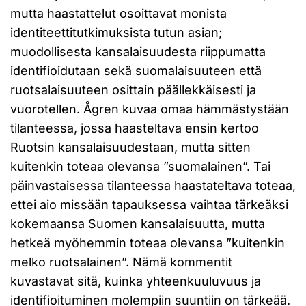
mutta haastattelut osoittavat monista
identiteettitutkimuksista tutun asian;
muodollisesta kansalaisuudesta riippumatta
identifioidutaan sekä suomalaisuuteen että
ruotsalaisuuteen osittain päällekkäisesti ja
vuorotellen. Ågren kuvaa omaa hämmästystään
tilanteessa, jossa haasteltava ensin kertoo
Ruotsin kansalaisuudestaan, mutta sitten
kuitenkin toteaa olevansa ”suomalainen”. Tai
päinvastaisessa tilanteessa haastateltava toteaa,
ettei aio missään tapauksessa vaihtaa tärkeäksi
kokemaansa Suomen kansalaisuutta, mutta
hetkeä myöhemmin toteaa olevansa ”kuitenkin
melko ruotsalainen”. Nämä kommentit
kuvastavat sitä, kuinka yhteenkuuluvuus ja
identifioituminen molempiin suuntiin on tärkeää.