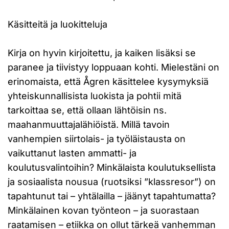
Käsitteitä ja luokitteluja
Kirja on hyvin kirjoitettu, ja kaiken lisäksi se
paranee ja tiivistyy loppuaan kohti. Mielestäni on
erinomaista, että Ågren käsittelee kysymyksiä
yhteiskunnallisista luokista ja pohtii mitä
tarkoittaa se, että ollaan lähtöisin ns.
maahanmuuttajalähiöistä. Millä tavoin
vanhempien siirtolais- ja työläistausta on
vaikuttanut lasten ammatti- ja
koulutusvalintoihin? Minkälaista koulutuksellista
ja sosiaalista nousua (ruotsiksi ”klassresor”) on
tapahtunut tai – yhtälailla – jäänyt tapahtumatta?
Minkälainen kovan työnteon – ja suorastaan
raatamisen – etiikka on ollut tärkeä vanhemman