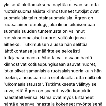
yleisenä olettamuksena näyttää olevan se, että
ruotsinsuomalaisista kiinnostuneet tutkijat ovat
suomalaisia tai ruotsinsuomalaisia. Ågren on
ruotsalainen etnologi, joka ilman aikaisempaa
suomalaisuuden tuntemusta on valinnut
ruotsinsuomalaiset nuoret väitöskirjansa
aiheeksi. Tutkimuksen alussa hän selittää
lähtökohtansa ja määrittelee selkeästi
tutkijanasemansa. Aihetta valitessaan häntä
kiinnostivat kotikaupungissaan asuvat nuoret,
jotka olivat samanlaisia ruotsalaisnuoria kuin hän
itsekin, ainoastaan sillä erotuksella, että näillä oli
”ulkomaalaistausta”. Tutkimuksesta välittyy se
kuva, että Ågren on saanut hyvän kontaktin
haastateltaviinsa. Nämä ovat myös kiittäneet
häntä aiheenvalinnasta ja kokeneet myönteisenä