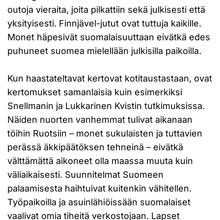
outoja vieraita, joita pilkattiin sekä julkisesti että
yksityisesti. Finnjävel-jutut ovat tuttuja kaikille.
Monet häpesivät suomalaisuuttaan eivätkä edes
puhuneet suomea mielellään julkisilla paikoilla.
Kun haastateltavat kertovat kotitaustastaan, ovat
kertomukset samanlaisia kuin esimerkiksi
Snellmanin ja Lukkarinen Kvistin tutkimuksissa.
Näiden nuorten vanhemmat tulivat aikanaan
töihin Ruotsiin – monet sukulaisten ja tuttavien
perässä äkkipäätöksen tehneinä – eivätkä
välttämättä aikoneet olla maassa muuta kuin
väliaikaisesti. Suunnitelmat Suomeen
palaamisesta haihtuivat kuitenkin vähitellen.
Työpaikoilla ja asuinlähiöissään suomalaiset
vaalivat omia tiheitä verkostojaan. Lapset