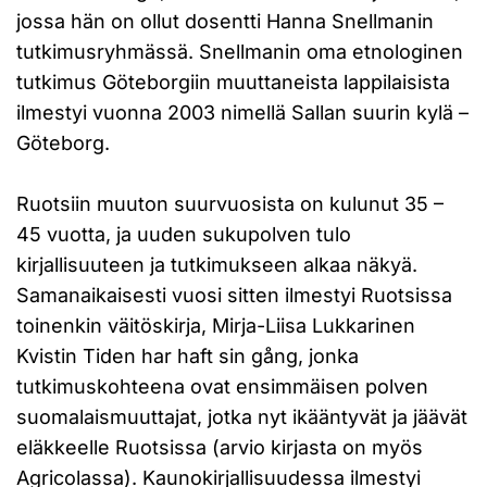
jossa hän on ollut dosentti Hanna Snellmanin
tutkimusryhmässä. Snellmanin oma etnologinen
tutkimus Göteborgiin muuttaneista lappilaisista
ilmestyi vuonna 2003 nimellä Sallan suurin kylä –
Göteborg.
Ruotsiin muuton suurvuosista on kulunut 35 –
45 vuotta, ja uuden sukupolven tulo
kirjallisuuteen ja tutkimukseen alkaa näkyä.
Samanaikaisesti vuosi sitten ilmestyi Ruotsissa
toinenkin väitöskirja, Mirja-Liisa Lukkarinen
Kvistin Tiden har haft sin gång, jonka
tutkimuskohteena ovat ensimmäisen polven
suomalaismuuttajat, jotka nyt ikääntyvät ja jäävät
eläkkeelle Ruotsissa (arvio kirjasta on myös
Agricolassa). Kaunokirjallisuudessa ilmestyi