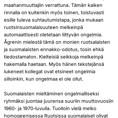
maahanmuuttajiin verrattuna. Tämän kaiken
rinnalla on kuitenkin myös toinen, toistuvasti
esille tuleva suhtautumistapa, jonka mukaan
ruotsinsuomalaisuuteen melkeinpä
automaattisesti oletetaan liittyvän ongelmia.
Ågrenin mielestä tämä on monien ruotsalaisten
ja suomalaisten ennakko-odotus, tosin ehkä
tiedostamaton. Kielteisiä seikkoja melkeinpä
hakemalla haetaan. Myös hänen tekstejänsä
lukeneet kollegat ovat etsineet ongelmia
silloinkin, kun ongelmaa ei ole ollut.
Suomalaisten mieltäminen ongelmalliseksi
ryhmäksi juontaa juurensa suuriin muuttovuosiin
1960- ja 1970-luvulla. Tuolloin vielä melko
homogeenisessa Ruotsissa suomalaiset olivat