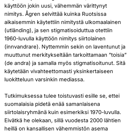
käyttöön jokin uusi, vähemmän värittynyt
nimitys. Ågren selvittää kuinka Ruotsissa
aikaisemmin käytettiin nimitystä ulkomaalainen
(utländing), ja sen stigmatisoiduttua otettiin
1960-luvulla käyttöön nimitys siirtolainen
(innvandrare). Nyttemmin sekin on laventunut ja
muuttunut merkitykseltään tarkoittamaan ”toisia”
(de andra) ja samalla myös stigmatisoitunut. Sitä
käytetään vivahteettomasti yksinkertaiseen
luokitteluun varsinkin mediassa.
Tutkimuksessa tulee toistuvasti esille se, ettei
suomalaisia pidetä enää samanlaisena
siirtolaisryhmänä kuin esimerkiksi 1970-luvulla.
Eivätkä he olekaan, sillä vuodesta 2000 lähtien
heillä on kansallisen vähemmistön asema