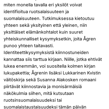
miten monella tavalla eri yksilöt voivat
identifioitua ruotsalaisuuteen ja
suomalaisuuteen. Tutkimuksessa kietoutuu
yhteen sekä yksityinen että yleinen, niin
yksittäiset elämänkohtalot kuin suuret
yhteiskunnalliset kysymyksetkin, joita Ågren
punoo yhteen taitavasti.
Identiteettikysymyksistä kiinnostuneiden
kannattaa siis tarttua kirjaan. Niille, jotka ehtivät
lukea enemmän, voi suositella kolmen kirjan
lukupakettia; Ågrenin lisäksi Lukkarinen Kvistin
väitöskirja sekä Susanna Alakosken romaani
piirtävät kiinnostavia ja monisärmäisiä
näkökulmia siihen, mitä kutsutaan
ruotsinsuomalaisuudeksi tai
suomalaistaustaisuudeksi tämän päivän