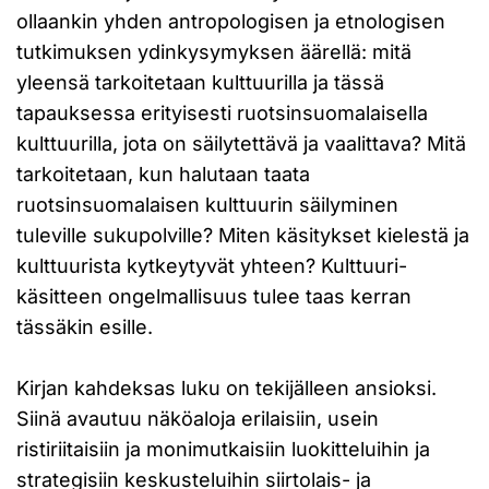
ollaankin yhden antropologisen ja etnologisen
tutkimuksen ydinkysymyksen äärellä: mitä
yleensä tarkoitetaan kulttuurilla ja tässä
tapauksessa erityisesti ruotsinsuomalaisella
kulttuurilla, jota on säilytettävä ja vaalittava? Mitä
tarkoitetaan, kun halutaan taata
ruotsinsuomalaisen kulttuurin säilyminen
tuleville sukupolville? Miten käsitykset kielestä ja
kulttuurista kytkeytyvät yhteen? Kulttuuri-
käsitteen ongelmallisuus tulee taas kerran
tässäkin esille.
Kirjan kahdeksas luku on tekijälleen ansioksi.
Siinä avautuu näköaloja erilaisiin, usein
ristiriitaisiin ja monimutkaisiin luokitteluihin ja
strategisiin keskusteluihin siirtolais- ja