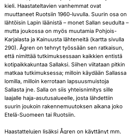
kieli. Haastateltavien vanhemmat ovat
muuttaneet Ruotsiin 1960-luvulla. Suurin osa on
lähtöisin Lapin läänistä – monet Sallan seudulta –
mutta joukossa on myös muutamia Pohjois-
Karjalasta ja Kainuusta lähteneitä (kartta sivulla
290). Ågren on tehnyt työssään sen ratkaisun,
että nimittää tutkimuksessaan kaikkien entistä
kotipaikkakuntaa Sallaksi. Siihen viitataan pitkin
matkaa tutkimuksessa; milloin käydään Sallassa
lomilla, milloin kerrotaan lapsuusmuistoja
Sallasta jne. Salla on siis yhteisnimitys sille
laajalle haja-asutusalueelle, josta lähdettiin
suurin joukoin rakennemuutoksen aikana joko
Etelä-Suomeen tai Ruotsiin.
Haastattelujen lisäksi Ågren on käyttänyt mm.