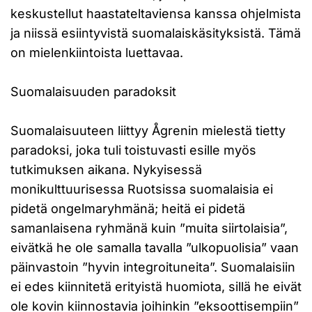
keskustellut haastateltaviensa kanssa ohjelmista
ja niissä esiintyvistä suomalaiskäsityksistä. Tämä
on mielenkiintoista luettavaa.
Suomalaisuuden paradoksit
Suomalaisuuteen liittyy Ågrenin mielestä tietty
paradoksi, joka tuli toistuvasti esille myös
tutkimuksen aikana. Nykyisessä
monikulttuurisessa Ruotsissa suomalaisia ei
pidetä ongelmaryhmänä; heitä ei pidetä
samanlaisena ryhmänä kuin ”muita siirtolaisia”,
eivätkä he ole samalla tavalla ”ulkopuolisia” vaan
päinvastoin ”hyvin integroituneita”. Suomalaisiin
ei edes kiinnitetä erityistä huomiota, sillä he eivät
ole kovin kiinnostavia joihinkin ”eksoottisempiin”