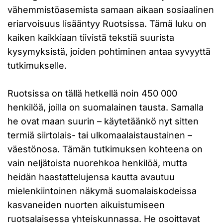
vähemmistöasemista samaan aikaan sosiaalinen
eriarvoisuus lisääntyy Ruotsissa. Tämä luku on
kaiken kaikkiaan tiivistä tekstiä suurista
kysymyksistä, joiden pohtiminen antaa syvyyttä
tutkimukselle.
Ruotsissa on tällä hetkellä noin 450 000
henkilöä, joilla on suomalainen tausta. Samalla
he ovat maan suurin – käytetäänkö nyt sitten
termiä siirtolais- tai ulkomaalaistaustainen –
väestönosa. Tämän tutkimuksen kohteena on
vain neljätoista nuorehkoa henkilöä, mutta
heidän haastattelujensa kautta avautuu
mielenkiintoinen näkymä suomalaiskodeissa
kasvaneiden nuorten aikuistumiseen
ruotsalaisessa yhteiskunnassa. He osoittavat