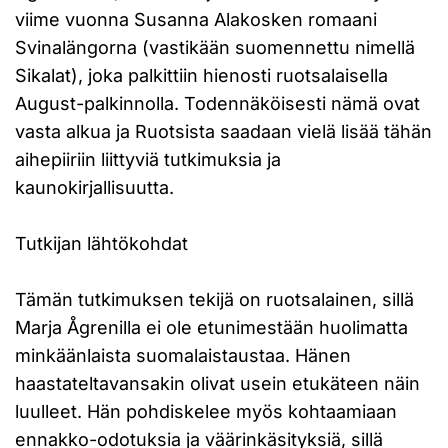
viime vuonna Susanna Alakosken romaani
Svinalängorna (vastikään suomennettu nimellä
Sikalat), joka palkittiin hienosti ruotsalaisella
August-palkinnolla. Todennäköisesti nämä ovat
vasta alkua ja Ruotsista saadaan vielä lisää tähän
aihepiiriin liittyviä tutkimuksia ja
kaunokirjallisuutta.
Tutkijan lähtökohdat
Tämän tutkimuksen tekijä on ruotsalainen, sillä
Marja Ågrenilla ei ole etunimestään huolimatta
minkäänlaista suomalaistaustaa. Hänen
haastateltavansakin olivat usein etukäteen näin
luulleet. Hän pohdiskelee myös kohtaamiaan
ennakko-odotuksia ja väärinkäsityksiä, sillä