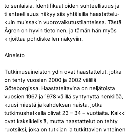
toisenlaisia. Identifikaatioiden suhteellisuus ja
tilanteellisuus näkyy siis yhtälailla haastattelu-
kuin muissakin vuorovaikutustilanteissa. Tästä
Ågren on hyvin tietoinen, ja tämän hän myös
kirjoittaa pohdiskellen näkyviin.
Aineisto
Tutkimusaineiston ydin ovat haastattelut, jotka
on tehty vuosien 2000 ja 2002 välillä
Göteborgissa. Haastateltavina on neljätoista
vuosien 1967 ja 1978 välillä syntynyttä henkilöä,
kuusi miestä ja kahdeksan naista, jotka
tutkimushetkellä olivat 23 – 34 – vuotiaita. Kaikki
ovat kaksikielisiä, mutta haastattelut on tehty
ruotsiksi, joka on tutkijan ja tutkittavien yhteinen