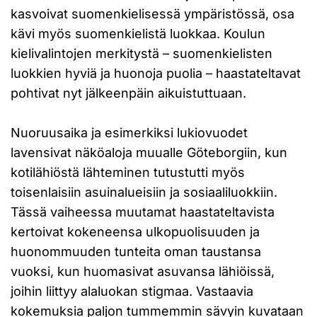
kasvoivat suomenkielisessä ympäristössä, osa
kävi myös suomenkielistä luokkaa. Koulun
kielivalintojen merkitystä – suomenkielisten
luokkien hyviä ja huonoja puolia – haastateltavat
pohtivat nyt jälkeenpäin aikuistuttuaan.
Nuoruusaika ja esimerkiksi lukiovuodet
lavensivat näköaloja muualle Göteborgiin, kun
kotilähiöstä lähteminen tutustutti myös
toisenlaisiin asuinalueisiin ja sosiaaliluokkiin.
Tässä vaiheessa muutamat haastateltavista
kertoivat kokeneensa ulkopuolisuuden ja
huonommuuden tunteita oman taustansa
vuoksi, kun huomasivat asuvansa lähiöissä,
joihin liittyy alaluokan stigmaa. Vastaavia
kokemuksia paljon tummemmin sävyin kuvataan