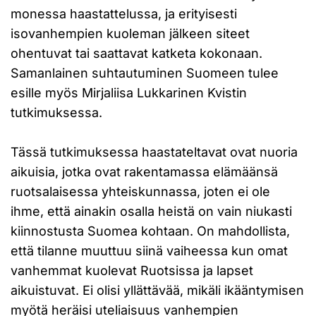
monessa haastattelussa, ja erityisesti
isovanhempien kuoleman jälkeen siteet
ohentuvat tai saattavat katketa kokonaan.
Samanlainen suhtautuminen Suomeen tulee
esille myös Mirjaliisa Lukkarinen Kvistin
tutkimuksessa.
Tässä tutkimuksessa haastateltavat ovat nuoria
aikuisia, jotka ovat rakentamassa elämäänsä
ruotsalaisessa yhteiskunnassa, joten ei ole
ihme, että ainakin osalla heistä on vain niukasti
kiinnostusta Suomea kohtaan. On mahdollista,
että tilanne muuttuu siinä vaiheessa kun omat
vanhemmat kuolevat Ruotsissa ja lapset
aikuistuvat. Ei olisi yllättävää, mikäli ikääntymisen
myötä heräisi uteliaisuus vanhempien