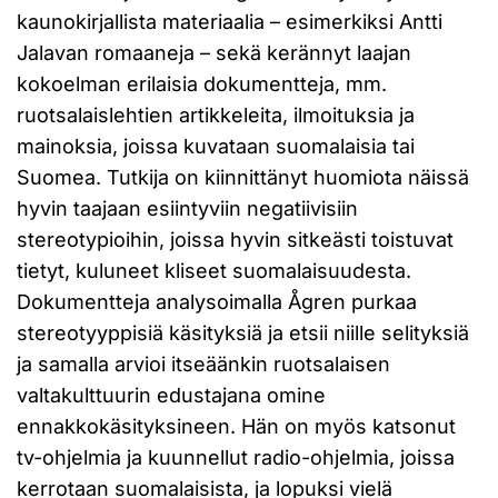
kaunokirjallista materiaalia – esimerkiksi Antti
Jalavan romaaneja – sekä kerännyt laajan
kokoelman erilaisia dokumentteja, mm.
ruotsalaislehtien artikkeleita, ilmoituksia ja
mainoksia, joissa kuvataan suomalaisia tai
Suomea. Tutkija on kiinnittänyt huomiota näissä
hyvin taajaan esiintyviin negatiivisiin
stereotypioihin, joissa hyvin sitkeästi toistuvat
tietyt, kuluneet kliseet suomalaisuudesta.
Dokumentteja analysoimalla Ågren purkaa
stereotyyppisiä käsityksiä ja etsii niille selityksiä
ja samalla arvioi itseäänkin ruotsalaisen
valtakulttuurin edustajana omine
ennakkokäsityksineen. Hän on myös katsonut
tv-ohjelmia ja kuunnellut radio-ohjelmia, joissa
kerrotaan suomalaisista, ja lopuksi vielä