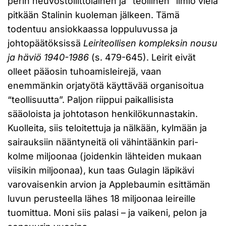
perin neuvostoliittolainen ja “teollinen” ilmiö vielä
pitkään Stalinin kuoleman jälkeen. Tämä
todentuu ansiokkaassa loppuluvussa ja
johtopäätöksissä
Leiriteollisen kompleksin nousu
ja häviö 1940-1986
(s. 479-645). Leirit eivät
olleet pääosin tuhoamisleirejä, vaan
enemmänkin orjatyötä käyttävää organisoitua
“teollisuutta”. Paljon riippui paikallisista
sääoloista ja johtotason henkilökunnastakin.
Kuolleita, siis teloitettuja ja nälkään, kylmään ja
sairauksiin nääntyneitä oli vähintäänkin pari-
kolme miljoonaa (joidenkin lähteiden mukaan
viisikin miljoonaa), kun taas Gulagin läpikävi
varovaisenkin arvion ja Applebaumin esittämän
luvun perusteella lähes 18 miljoonaa leireille
tuomittua. Moni siis palasi – ja vaikeni, pelon ja