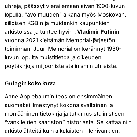
uhreja, päässyt vierailemaan aivan 1990-luvun
lopulla, “avoimuuden” aikana myös Moskovan,
silloisen KGB:n ja muidenkin kaupunkien
arkistoissa ja tuntee hyvin ,
Vladimir Putinin
vuonna 2021 kieltämän Memorial-järjestön
toiminnan. Juuri Memorial on kerännyt 1980-
luvun lopulta muistitietoa ja oikeuden
pöytäkirjoja miljoonista stalinismin uhreista.
Gulagin koko kuva
Anne Applebaumin teos on ensimmäinen
suomeksi ilmestynyt kokonaisvaltainen ja
moniääninen tietokirja ja tutkimus stalinistisen
“vankileirien saariston” historiasta. Se kattaa niin
arkistolähteitä kuin aikalaisten – leirivankien,