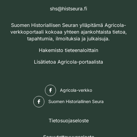
shs@histseura.fi
Suomen Historiallisen Seuran ylläpitämä Agricola-
verkkoportaali kokoaa yhteen ajankohtaista tietoa,
tapahtumia, ilmoituksia ja julkaisuja.
Hakemisto tieteenaloittain
Lisätietoa Agricola-portaalista
Facebook
Agricola-verkko
Facebook
Suomen Historiallinen Seura
Tietosuojaseloste
Saavutettavuusseloste