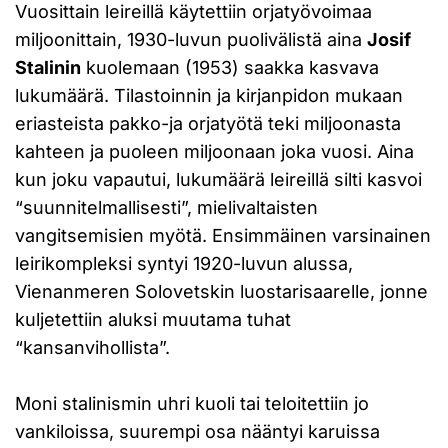
Vuosittain leireillä käytettiin orjatyövoimaa
miljoonittain, 1930-luvun puolivälistä aina
Josif
Stalinin
kuolemaan (1953) saakka kasvava
lukumäärä. Tilastoinnin ja kirjanpidon mukaan
eriasteista pakko-ja orjatyötä teki miljoonasta
kahteen ja puoleen miljoonaan joka vuosi. Aina
kun joku vapautui, lukumäärä leireillä silti kasvoi
“suunnitelmallisesti”, mielivaltaisten
vangitsemisien myötä. Ensimmäinen varsinainen
leirikompleksi syntyi 1920-luvun alussa,
Vienanmeren Solovetskin luostarisaarelle, jonne
kuljetettiin aluksi muutama tuhat
“kansanvihollista”.
Moni stalinismin uhri kuoli tai teloitettiin jo
vankiloissa, suurempi osa nääntyi karuissa