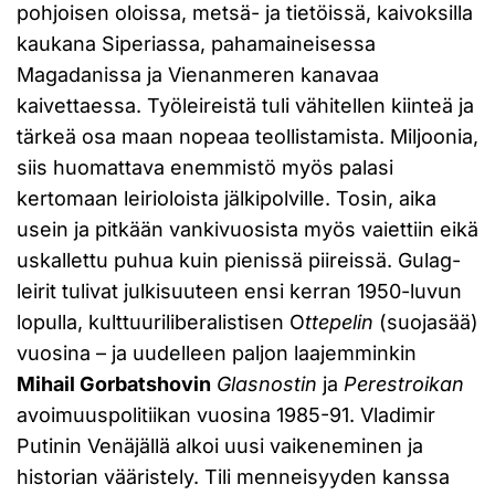
pohjoisen oloissa, metsä- ja tietöissä, kaivoksilla
kaukana Siperiassa, pahamaineisessa
Magadanissa ja Vienanmeren kanavaa
kaivettaessa. Työleireistä tuli vähitellen kiinteä ja
tärkeä osa maan nopeaa teollistamista. Miljoonia,
siis huomattava enemmistö myös palasi
kertomaan leirioloista jälkipolville. Tosin, aika
usein ja pitkään vankivuosista myös vaiettiin eikä
uskallettu puhua kuin pienissä piireissä. Gulag-
leirit tulivat julkisuuteen ensi kerran 1950-luvun
lopulla, kulttuuriliberalistisen O
ttepelin
(suojasää)
vuosina – ja uudelleen paljon laajemminkin
Mihail Gorbatshovin
Glasnostin
ja
Perestroikan
avoimuuspolitiikan vuosina 1985-91. Vladimir
Putinin Venäjällä alkoi uusi vaikeneminen ja
historian vääristely. Tili menneisyyden kanssa