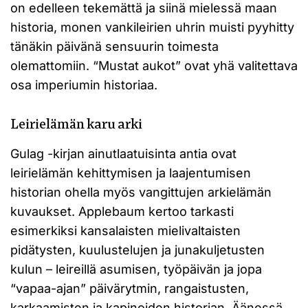
on edelleen tekemättä ja siinä mielessä maan
historia, monen vankileirien uhrin muisti pyyhitty
tänäkin päivänä sensuurin toimesta
olemattomiin. “Mustat aukot” ovat yhä valitettava
osa imperiumin historiaa.
Leirielämän karu arki
Gulag -kirjan ainutlaatuisinta antia ovat
leirielämän kehittymisen ja laajentumisen
historian ohella myös vangittujen arkielämän
kuvaukset. Applebaum kertoo tarkasti
esimerkiksi kansalaisten mielivaltaisten
pidätysten, kuulustelujen ja junakuljetusten
kulun – leireillä asumisen, työpäivän ja jopa
“vapaa-ajan” päivärytmin, rangaistusten,
karkaamisten ja kapinoiden historian. Äänessä