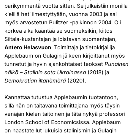
parikymmentä vuotta sitten. Se julkaistiin monilla
kielillä heti ilmestyttyään, vuonna 2003 ja sai
myös arvostetun Pulitzer -palkinnon 2004. Oli
korkea aika kääntää se suomeksikin, kiitos
Siltala-kustantajan ja loistavan suomentajan,
Antero Helasvuon
. Toimittaja ja tietokirjailija
Applebaum on Gulagin jälkeen kirjoittanut myös
tunnetut ja hyvin ajankohtaiset teokset
Punainen
nälkä – Stalinin sota Ukrainassa
(2018) ja
Demokratian iltahämärä
(2020).
Kannattaa tutustua Applebaumin tuotantoon,
sillä hän on taitavana toimittajana myös täysin
venäjän kielen taitoinen ja tätä nykyä professori
London School of Economicsissa. Applebaum
on haastatellut lukuisia stalinismin ja Gulagin