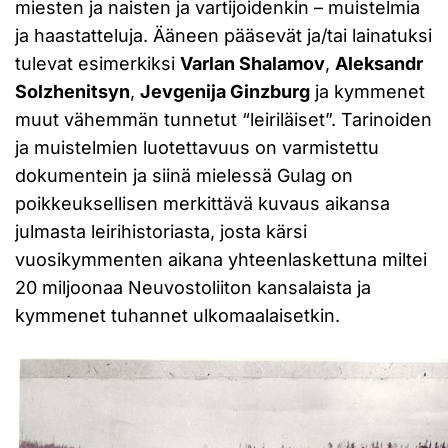
miesten ja naisten ja vartijoidenkin – muistelmia
ja haastatteluja. Ääneen pääsevät ja/tai lainatuksi
tulevat esimerkiksi
Varlan Shalamov
,
Aleksandr
Solzhenitsyn
,
Jevgenija Ginzburg
ja kymmenet
muut vähemmän tunnetut “leiriläiset”. Tarinoiden
ja muistelmien luotettavuus on varmistettu
dokumentein ja siinä mielessä Gulag on
poikkeuksellisen merkittävä kuvaus aikansa
julmasta leirihistoriasta, josta kärsi
vuosikymmenten aikana yhteenlaskettuna miltei
20 miljoonaa Neuvostoliiton kansalaista ja
kymmenet tuhannet ulkomaalaisetkin.