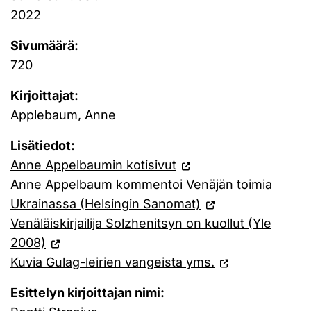
2022
Sivumäärä:
720
Kirjoittajat:
Applebaum, Anne
Lisätiedot:
Anne Appelbaumin kotisivut
Anne Appelbaum kommentoi Venäjän toimia
Ukrainassa (Helsingin Sanomat)
Venäläiskirjailija Solzhenitsyn on kuollut (Yle
2008)
Kuvia Gulag-leirien vangeista yms.
Esittelyn kirjoittajan nimi: