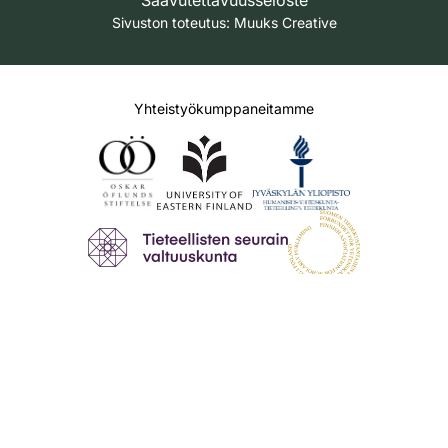
Sivuston toteutus:
Muuks Creative
Yhteistyökumppaneitamme