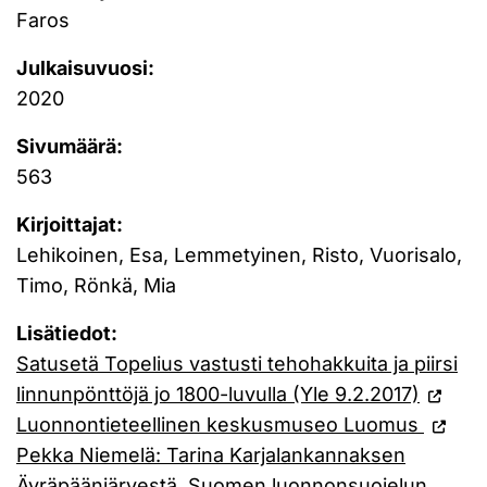
Faros
Julkaisuvuosi:
2020
Sivumäärä:
563
Kirjoittajat:
Lehikoinen, Esa, Lemmetyinen, Risto, Vuorisalo,
Timo, Rönkä, Mia
Lisätiedot:
Satusetä Topelius vastusti tehohakkuita ja piirsi
linnunpönttöjä jo 1800-luvulla (Yle 9.2.2017)
Luonnontieteellinen keskusmuseo Luomus
Pekka Niemelä: Tarina Karjalankannaksen
Äyräpäänjärvestä. Suomen luonnonsuojelun