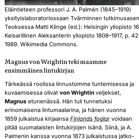
Eläintieteen professori J. A. Palmén (1845–1919)
yksityislaboratoriossaan Tvärminnen tutkimusasem
Teoksessa Matti Klinge (ed.): Helsingin yliopisto 
Keisarillinen Aleksanterin yliopisto 1808–1917, p. 42
1989. Wikimedia Commons.
Magnus von Wrightin teki maamme
ensimmäinen lintukirjan
Tärkeässä roolissa linnustomme tuntemisessa ja
kuvaamisessa olivat
von Wrightin
veljekset,
Magnus
etunenässä. Hän tuli tunnetuksi
erinomaisena lintumaalarina, ja hänen vuonna
1859 julkaistua kirjaansa
Finlands foglar
voidaan
pitää suomalaisten lintukirjojen isänä. Siinä, ja A.
Palmenin kanssa vuonna 1873 julkaistussa jatko-