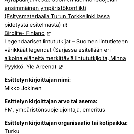
ensimmäinen ympäristökonflikti
(Esitysmateriaalia Turun Torkkelinkillassa
pidetystä esitelmästä)
Birdlife- Finland
Legendaariset lintututkijat – Suomen lintutieteen
värikkäät legendat (Sarjassa esitellään eri
aikoina eläneitä merkittäviä lintututkijoita, Minna
Pyykkö, Yle Areena)
Esittelyn kirjoittajan nimi:
Mikko Jokinen
Esittelyn kirjoittajan arvo tai asema:
FM, ympäristönsuojelujohtaja, emeritus
Esittelyn kirjoittajan organisaatio tai kotipaikka:
Turku