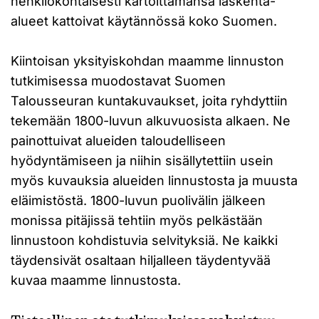
henkilökohtaisesti kartoittamansa laskenta-
alueet kattoivat käytännössä koko Suomen.
Kiintoisan yksityiskohdan maamme linnuston
tutkimisessa muodostavat Suomen
Talousseuran kuntakuvaukset, joita ryhdyttiin
tekemään 1800-luvun alkuvuosista alkaen. Ne
painottuivat alueiden taloudelliseen
hyödyntämiseen ja niihin sisällytettiin usein
myös kuvauksia alueiden linnustosta ja muusta
eläimistöstä. 1800-luvun puolivälin jälkeen
monissa pitäjissä tehtiin myös pelkästään
linnustoon kohdistuvia selvityksiä. Ne kaikki
täydensivät osaltaan hiljalleen täydentyvää
kuvaa maamme linnustosta.