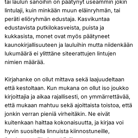
tai laulun sanoihin on päätynyt useammin jokin
lintulaji, kuin minkään muun eläinryhmän, tai
peräti eliöryhmän edustaja. Kasvikuntaa
edustavista putkilokasveista, puista ja
kukkasista, monet ovat myös päätyneet
kaunokirjallisuuteen ja lauluihin mutta niidenkään
lukumäärä ei ylitttäne siteerattujen lintujen
nimien määrää.
Kirjahanke on ollut mittava sekä laajuudeltaan
että kestoltaan. Kun mukana on ollut iso joukko
kirjoittajia ja aikaa rajallisesti, on ymmärrettävää,
että mukaan mahtuu sekä ajoittaista toistoa, että
jonkin verran pieniä virheitäkin. Ne eivät
kuitenkaan haittaa kokonaisuutta, ja kirjaa voi
hyvin suositella linnuista kiinnostuneille,