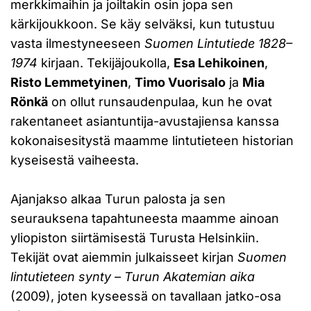
merkkimaihin ja joiltakin osin jopa sen
kärkijoukkoon. Se käy selväksi, kun tutustuu
vasta ilmestyneeseen
Suomen Lintutiede 1828–
1974
kirjaan. Tekijäjoukolla,
Esa Lehikoinen
,
Risto Lemmetyinen
,
Timo Vuorisalo
ja
Mia
Rönkä
on ollut runsaudenpulaa, kun he ovat
rakentaneet asiantuntija-avustajiensa kanssa
kokonaisesitystä maamme lintutieteen historian
kyseisestä vaiheesta.
Ajanjakso alkaa Turun palosta ja sen
seurauksena tapahtuneesta maamme ainoan
yliopiston siirtämisestä Turusta Helsinkiin.
Tekijät ovat aiemmin julkaisseet kirjan
Suomen
lintutieteen synty – Turun Akatemian aika
(2009), joten kyseessä on tavallaan jatko-osa