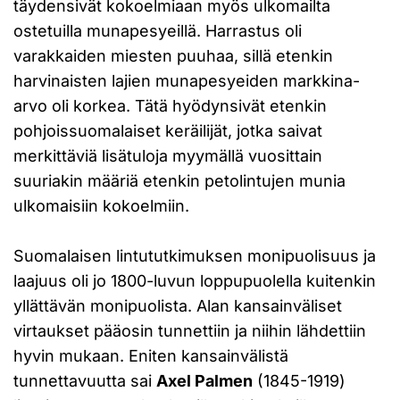
täydensivät kokoelmiaan myös ulkomailta
ostetuilla munapesyeillä. Harrastus oli
varakkaiden miesten puuhaa, sillä etenkin
harvinaisten lajien munapesyeiden markkina-
arvo oli korkea. Tätä hyödynsivät etenkin
pohjoissuomalaiset keräilijät, jotka saivat
merkittäviä lisätuloja myymällä vuosittain
suuriakin määriä etenkin petolintujen munia
ulkomaisiin kokoelmiin.
Suomalaisen lintututkimuksen monipuolisuus ja
laajuus oli jo 1800-luvun loppupuolella kuitenkin
yllättävän monipuolista. Alan kansainväliset
virtaukset pääosin tunnettiin ja niihin lähdettiin
hyvin mukaan. Eniten kansainvälistä
tunnettavuutta sai
Axel Palmen
(1845-1919)