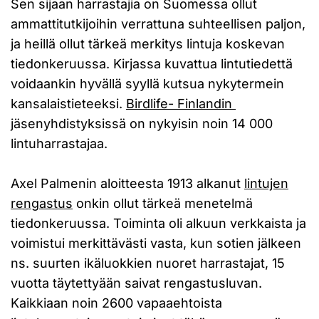
Sen sijaan harrastajia on Suomessa ollut
ammattitutkijoihin verrattuna suhteellisen paljon,
ja heillä ollut tärkeä merkitys lintuja koskevan
tiedonkeruussa. Kirjassa kuvattua lintutiedettä
voidaankin hyvällä syyllä kutsua nykytermein
kansalaistieteeksi.
Birdlife- Finlandin
jäsenyhdistyksissä on nykyisin noin 14 000
lintuharrastajaa.
Axel Palmenin aloitteesta 1913 alkanut
lintujen
rengastus
onkin ollut tärkeä menetelmä
tiedonkeruussa. Toiminta oli alkuun verkkaista ja
voimistui merkittävästi vasta, kun sotien jälkeen
ns. suurten ikäluokkien nuoret harrastajat, 15
vuotta täytettyään saivat rengastusluvan.
Kaikkiaan noin 2600 vapaaehtoista