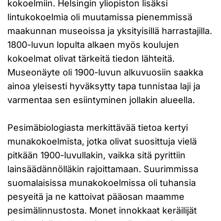
kokoelmiin. Helsingin yliopiston lisäksi
lintukokoelmia oli muutamissa pienemmissä
maakunnan museoissa ja yksityisillä harrastajilla.
1800-luvun lopulta alkaen myös koulujen
kokoelmat olivat tärkeitä tiedon lähteitä.
Museonäyte oli 1900-luvun alkuvuosiin saakka
ainoa yleisesti hyväksytty tapa tunnistaa laji ja
varmentaa sen esiintyminen jollakin alueella.
Pesimäbiologiasta merkittävää tietoa kertyi
munakokoelmista, jotka olivat suosittuja vielä
pitkään 1900-luvullakin, vaikka sitä pyrittiin
lainsäädännölläkin rajoittamaan. Suurimmissa
suomalaisissa munakokoelmissa oli tuhansia
pesyeitä ja ne kattoivat pääosan maamme
pesimälinnustosta. Monet innokkaat keräilijät