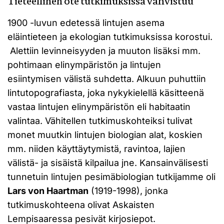
Tieteellinen ote tutkimuksissa vahvistuu
1900 -luvun edetessä lintujen asema
eläintieteen ja ekologian tutkimuksissa korostui.
Alettiin levinneisyyden ja muuton lisäksi mm.
pohtimaan elinympäristön ja lintujen
esiintymisen välistä suhdetta. Alkuun puhuttiin
lintutopografiasta, joka nykykielellä käsitteenä
vastaa lintujen elinympäristön eli habitaatin
valintaa. Vähitellen tutkimuskohteiksi tulivat
monet muutkin lintujen biologian alat, koskien
mm. niiden käyttäytymistä, ravintoa, lajien
välistä- ja sisäistä kilpailua jne. Kansainvälisesti
tunnetuin lintujen pesimäbiologian tutkijamme oli
Lars von Haartman
(1919-1998), jonka
tutkimuskohteena olivat Askaisten
Lempisaaressa pesivät kirjosiepot.