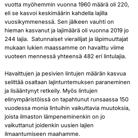
vuotta myöhemmin vuonna 1960 määrä oli 220,
eli se kasvoi keskimäärin kahdella lajilla
vuosikymmenessä. Sen jälkeen vauhti on
hieman kasvanut ja lajimäärä oli vuonna 2019 jo
244 lajia. Satunnaiset vierailijat ja läpimuuttajat
mukaan lukien maassamme on havaittu viime
vuoteen mennessä yhteensä 482 eri lintulajia.
Havaittujen ja pesivien lintujen määrän kasvua
selittää osaltaan lajintuntemuksen paraneminen
ja lisääntynyt retkeily. Myös lintujen
elinympäristöissä on tapahtunut runsaassa 150
vuodessa monia lintuihin vaikuttavia muutoksia,
joista ilmaston lämpeneminenkin on jo
vaikuttanut joidenkin uusien lajien
ilmaantumiseen maahamme.