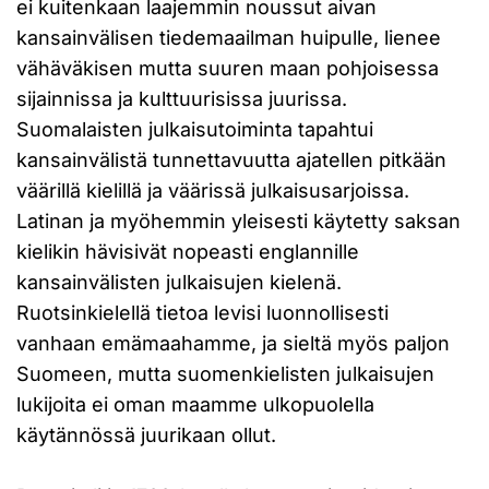
ei kuitenkaan laajemmin noussut aivan
kansainvälisen tiedemaailman huipulle, lienee
vähäväkisen mutta suuren maan pohjoisessa
sijainnissa ja kulttuurisissa juurissa.
Suomalaisten julkaisutoiminta tapahtui
kansainvälistä tunnettavuutta ajatellen pitkään
väärillä kielillä ja väärissä julkaisusarjoissa.
Latinan ja myöhemmin yleisesti käytetty saksan
kielikin hävisivät nopeasti englannille
kansainvälisten julkaisujen kielenä.
Ruotsinkielellä tietoa levisi luonnollisesti
vanhaan emämaahamme, ja sieltä myös paljon
Suomeen, mutta suomenkielisten julkaisujen
lukijoita ei oman maamme ulkopuolella
käytännössä juurikaan ollut.