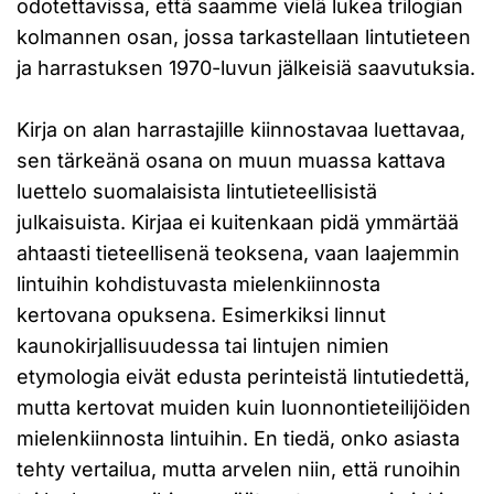
odotettavissa, että saamme vielä lukea trilogian
kolmannen osan, jossa tarkastellaan lintutieteen
ja harrastuksen 1970-luvun jälkeisiä saavutuksia.
Kirja on alan harrastajille kiinnostavaa luettavaa,
sen tärkeänä osana on muun muassa kattava
luettelo suomalaisista lintutieteellisistä
julkaisuista. Kirjaa ei kuitenkaan pidä ymmärtää
ahtaasti tieteellisenä teoksena, vaan laajemmin
lintuihin kohdistuvasta mielenkiinnosta
kertovana opuksena. Esimerkiksi linnut
kaunokirjallisuudessa tai lintujen nimien
etymologia eivät edusta perinteistä lintutiedettä,
mutta kertovat muiden kuin luonnontieteilijöiden
mielenkiinnosta lintuihin. En tiedä, onko asiasta
tehty vertailua, mutta arvelen niin, että runoihin