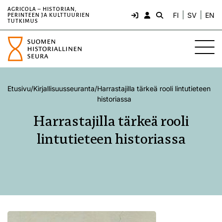
AGRICOLA – HISTORIAN,
FI
SV
EN
PERINTEEN JA KULTTUURIEN
TUTKIMUS
Etusivu
/
Kirjallisuusseuranta
/
Harrastajilla tärkeä rooli lintutieteen
historiassa
Harrastajilla tärkeä rooli
lintutieteen historiassa