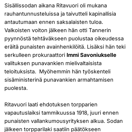
Sisällissodan aikana Ritavuori oli mukana
rauhantunnusteluissa ja taivutteli kapinallisia
antautumaan ennen saksalaisten tuloa.
Valkoisten voiton jälkeen hän otti Tannerin
pyynnöstä tehtäväkseen puolustaa oikeudessa
eräitä punaisten avainhenkilöitä. Lisäksi hän teki
serkulleen prokuraattori
Immi Savoniukselle
valituksen punavankien mielivaltaisista
teloituksista. Myöhemmin hän työskenteli
sisäministerinä punavankien armahtamisen
puolesta.
Ritavuori laati ehdotuksen torpparien
vapautuslaiksi tammikuussa 1918, juuri ennen
punaisten vallankumousyrityksen alkua. Sodan
jälkeen torpparilaki saatiin päätökseen