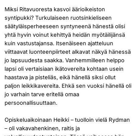
Miksi Ritavuoresta kasvoi äärioikeiston
syntipukki? Turkulaiseen ruotsinkieliseen
säätyläisperheeseen syntyneenä hänestä olisi
yhtä hyvin voinut kehittyä heidän myötäilijänsä
kuin vastustajansa. Itsenäiseen ajatteluun
viittaavat luonteenpiirteet alkavat näkyä hänessä
jo lapsuudesta saakka. Vanhemmilleen helppo
lapsi oli vertaisiaan ikätovereita kohtaan usein
haastava ja pisteliäs, eikä hänellä siksi ollut
paljon leikkikavereita. Ehkä sen vuoksi hänellä oli
jo varhain tarve eritellä omaa
persoonallisuuttaan.
Opiskeluaikoinaan Heikki – tuolloin vielä Rydman
– oli vakavahenkinen, raitis ja