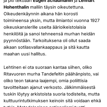
ja piti tekoaan
Eugen Schaumanin
ja
Lennart
Hohenthalin
malliin täysin oikeutettuna.
Oikeudenkäynnin aikana hän korosti
toimineensa yksin, mutta ilmiantoi vuonna 1927
oikeuskanslerille useita äärioikeistolaisia
henkilöitä ja sanoi tehneensä murhan heidän
pyynnöstään. Tarkoituksena oli ollut saada
aikaan sotilasvallankaappaus ja sitä kautta
maahan uusi hallitus.
Lehtinen ei ota suoraan kantaa siihen, oliko
Ritavuoren murha Tandefeltin päähänpisto, vai
oliko teon takana laajempi, omia poliittisia
tavoitteitaan ajanut verkosto. Jälkimmäisestä
tuskin löytyy arkistoista suoria todisteita, mutta
kulttuurintutkimuksen keinoin sitä voidaan ehkä