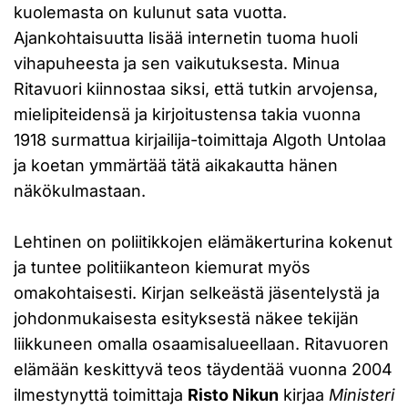
kuolemasta on kulunut sata vuotta.
Ajankohtaisuutta lisää internetin tuoma huoli
vihapuheesta ja sen vaikutuksesta. Minua
Ritavuori kiinnostaa siksi, että tutkin arvojensa,
mielipiteidensä ja kirjoitustensa takia vuonna
1918 surmattua kirjailija-toimittaja Algoth Untolaa
ja koetan ymmärtää tätä aikakautta hänen
näkökulmastaan.
Lehtinen on poliitikkojen elämäkerturina kokenut
ja tuntee politiikanteon kiemurat myös
omakohtaisesti. Kirjan selkeästä jäsentelystä ja
johdonmukaisesta esityksestä näkee tekijän
liikkuneen omalla osaamisalueellaan. Ritavuoren
elämään keskittyvä teos täydentää vuonna 2004
ilmestynyttä toimittaja
Risto Nikun
kirjaa
Ministeri