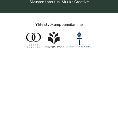
Sivuston toteutus:
Muuks Creative
Yhteistyökumppaneitamme