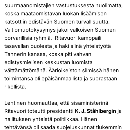
suurmaanomistajien vastustuksesta huolimatta,
koska maataomistavan luokan lisäämisen
katsottiin edistävän Suomen turvallisuutta.
Valtiomuotokysymys jakoi valkoisen Suomen
porvarillisia ryhmiä. Ritavuori kamppaili
tasavallan puolesta ja haki siinä yhteistyötä
Tannerin kanssa, koska piti vahvan
edistysmielisen keskustan luomista
välttämättömänä. Äärioikeiston silmissä hänen
toimintansa oli epäisänmaallista ja suorastaan
rikollista.
Lehtinen huomauttaa, että sisäministerinä
Ritavuori toteutti presidentti
K. J. Ståhlbergin
ja
hallituksen yhteistä politiikkaa. Hänen
tehtävänsä oli saada suojeluskunnat tiukemmin