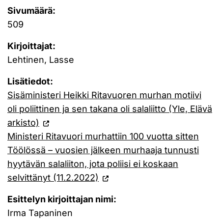
Sivumäärä:
509
Kirjoittajat:
Lehtinen, Lasse
Lisätiedot:
Sisäministeri Heikki Ritavuoren murhan motiivi
oli poliittinen ja sen takana oli salaliitto (Yle, Elävä
arkisto)
Ministeri Ritavuori murhattiin 100 vuotta sitten
Töölössä – vuosien jälkeen murhaaja tunnusti
hyytävän sala­liiton, jota poliisi ei koskaan
selvittänyt (11.2.2022)
Esittelyn kirjoittajan nimi:
Irma Tapaninen