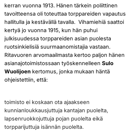
kerran vuonna 1913. Hänen tärkein poliittinen
tavoitteensa oli toteuttaa torppareiden vapautus
hallitulla ja kestävällä tavalla. Vihamiehiä saattoi
kertyä jo vuonna 1915, kun hän puhui
julkisuudessa torppareiden asian puolesta
ruotsinkielisiä suurmaanomistajia vastaan.
Ritavuoren arvomaailmasta kertoo paljon hänen
asianajotoimistossaan työskennelleen
Sulo
Wuolijoen
kertomus, jonka mukaan häntä
ohjeistettiin, että:
toimisto ei koskaan ota ajaakseen
kunnianloukkausjuttuja kantajan puolelta,
lapsenruokkojuttuja pojan puolelta eikä
torpparijuttuja isännän puolelta.