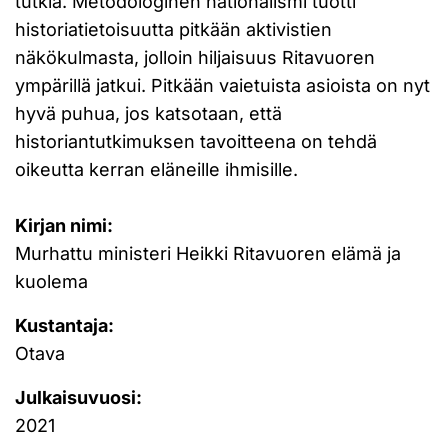
tutkia. Metodologinen nationalismi tuotti
historiatietoisuutta pitkään aktivistien
näkökulmasta, jolloin hiljaisuus Ritavuoren
ympärillä jatkui. Pitkään vaietuista asioista on nyt
hyvä puhua, jos katsotaan, että
historiantutkimuksen tavoitteena on tehdä
oikeutta kerran eläneille ihmisille.
Kirjan nimi:
Murhattu ministeri Heikki Ritavuoren elämä ja
kuolema
Kustantaja:
Otava
Julkaisuvuosi:
2021