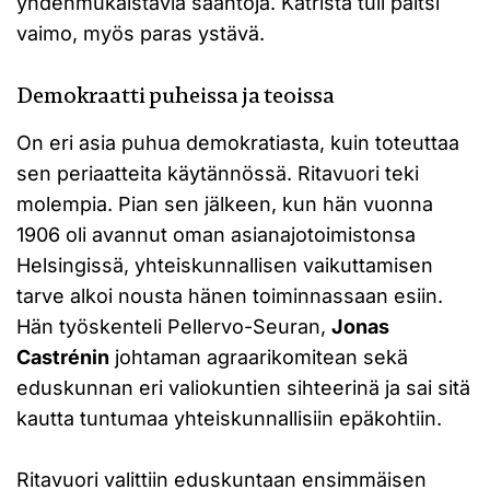
yhdenmukaistavia sääntöjä. Katrista tuli paitsi
vaimo, myös paras ystävä.
Demokraatti puheissa ja teoissa
On eri asia puhua demokratiasta, kuin toteuttaa
sen periaatteita käytännössä. Ritavuori teki
molempia. Pian sen jälkeen, kun hän vuonna
1906 oli avannut oman asianajotoimistonsa
Helsingissä, yhteiskunnallisen vaikuttamisen
tarve alkoi nousta hänen toiminnassaan esiin.
Hän työskenteli Pellervo-Seuran,
Jonas
Castrénin
johtaman agraarikomitean sekä
eduskunnan eri valiokuntien sihteerinä ja sai sitä
kautta tuntumaa yhteiskunnallisiin epäkohtiin.
Ritavuori valittiin eduskuntaan ensimmäisen