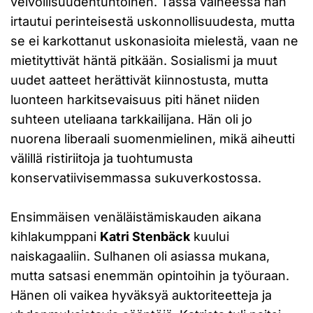
velvollisuudentuntoinen. Tässä vaiheessa hän
irtautui perinteisestä uskonnollisuudesta, mutta
se ei karkottanut uskonasioita mielestä, vaan ne
mietityttivät häntä pitkään. Sosialismi ja muut
uudet aatteet herättivät kiinnostusta, mutta
luonteen harkitsevaisuus piti hänet niiden
suhteen uteliaana tarkkailijana. Hän oli jo
nuorena liberaali suomenmielinen, mikä aiheutti
välillä ristiriitoja ja tuohtumusta
konservatiivisemmassa sukuverkostossa.
Ensimmäisen venäläistämiskauden aikana
kihlakumppani
Katri Stenbäck
kuului
naiskagaaliin. Sulhanen oli asiassa mukana,
mutta satsasi enemmän opintoihin ja työuraan.
Hänen oli vaikea hyväksyä auktoriteetteja ja