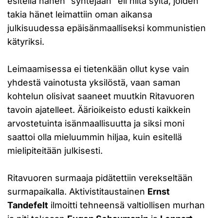
esitellä hänen ”syntejään” eli niitä syitä, joiden
takia hänet leimattiin oman aikansa
julkisuudessa epäisänmaalliseksi kommunistien
kätyriksi.
Leimaamisessa ei tietenkään ollut kyse vain
yhdestä vainotusta yksilöstä, vaan saman
kohtelun olisivat saaneet muutkin Ritavuoren
tavoin ajatelleet. Äärioikeisto edusti kaikkein
arvostetuinta isänmaallisuutta ja siksi moni
saattoi olla mieluummin hiljaa, kuin esitellä
mielipiteitään julkisesti.
Ritavuoren surmaaja pidätettiin verekseltään
surmapaikalla. Aktivistitaustainen
Ernst
Tandefelt
ilmoitti tehneensä valtiollisen murhan