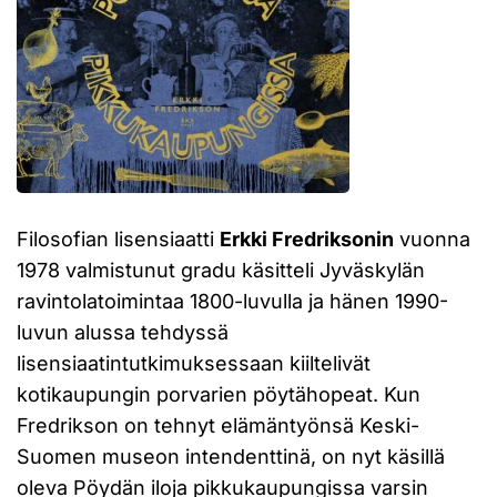
Filosofian lisensiaatti
Erkki Fredriksonin
vuonna
1978 valmistunut gradu käsitteli Jyväskylän
ravintolatoimintaa 1800-luvulla ja hänen 1990-
luvun alussa tehdyssä
lisensiaatintutkimuksessaan kiiltelivät
kotikaupungin porvarien pöytähopeat. Kun
Fredrikson on tehnyt elämäntyönsä Keski-
Suomen museon intendenttinä, on nyt käsillä
oleva Pöydän iloja pikkukaupungissa varsin