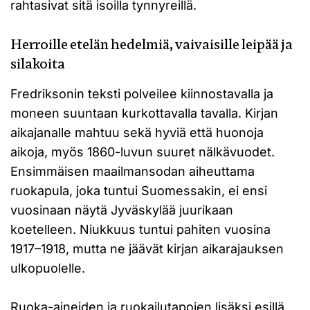
rahtasivat sitä isoilla tynnyreillä.
Herroille etelän hedelmiä, vaivaisille leipää ja
silakoita
Fredriksonin teksti polveilee kiinnostavalla ja
moneen suuntaan kurkottavalla tavalla. Kirjan
aikajanalle mahtuu sekä hyviä että huonoja
aikoja, myös 1860-luvun suuret nälkävuodet.
Ensimmäisen maailmansodan aiheuttama
ruokapula, joka tuntui Suomessakin, ei ensi
vuosinaan näytä Jyväskylää juurikaan
koetelleen. Niukkuus tuntui pahiten vuosina
1917–1918, mutta ne jäävät kirjan aikarajauksen
ulkopuolelle.
Ruoka-aineiden ja ruokailutapojen lisäksi esillä