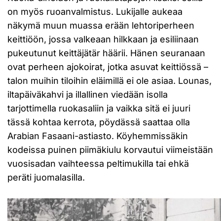
on myös ruoanvalmistus. Lukijalle aukeaa
näkymä muun muassa erään lehtoriperheen
keittiöön, jossa valkeaan hilkkaan ja esiliinaan
pukeutunut keittäjätär häärii. Hänen seuranaan
ovat perheen ajokoirat, jotka asuvat keittiössä –
talon muihin tiloihin eläimillä ei ole asiaa. Lounas,
iltapäiväkahvi ja illallinen viedään isolla
tarjottimella ruokasaliin ja vaikka sitä ei juuri
tässä kohtaa kerrota, pöydässä saattaa olla
Arabian Fasaani-astiasto. Köyhemmissäkin
kodeissa puinen piimäkiulu korvautui viimeistään
vuosisadan vaihteessa peltimukilla tai ehkä
peräti juomalasilla.