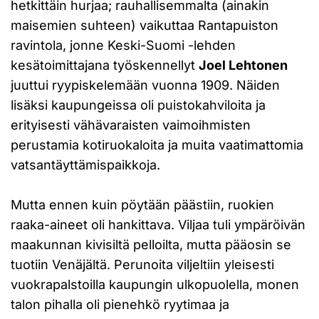
hetkittäin hurjaa; rauhallisemmalta (ainakin
maisemien suhteen) vaikuttaa Rantapuiston
ravintola, jonne Keski-Suomi -lehden
kesätoimittajana työskennellyt
Joel Lehtonen
juuttui ryypiskelemään vuonna 1909. Näiden
lisäksi kaupungeissa oli puistokahviloita ja
erityisesti vähävaraisten vaimoihmisten
perustamia kotiruokaloita ja muita vaatimattomia
vatsantäyttämispaikkoja.
Mutta ennen kuin pöytään päästiin, ruokien
raaka-aineet oli hankittava. Viljaa tuli ympäröivän
maakunnan kivisiltä pelloilta, mutta pääosin se
tuotiin Venäjältä. Perunoita viljeltiin yleisesti
vuokrapalstoilla kaupungin ulkopuolella, monen
talon pihalla oli pienehkö ryytimaa ja