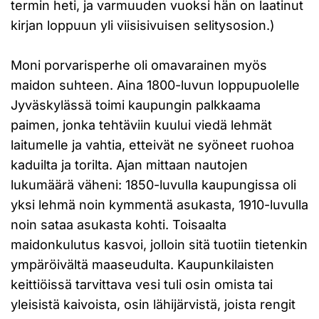
termin heti, ja varmuuden vuoksi hän on laatinut
kirjan loppuun yli viisisivuisen selitysosion.)
Moni porvarisperhe oli omavarainen myös
maidon suhteen. Aina 1800-luvun loppupuolelle
Jyväskylässä toimi kaupungin palkkaama
paimen, jonka tehtäviin kuului viedä lehmät
laitumelle ja vahtia, etteivät ne syöneet ruohoa
kaduilta ja torilta. Ajan mittaan nautojen
lukumäärä väheni: 1850-luvulla kaupungissa oli
yksi lehmä noin kymmentä asukasta, 1910-luvulla
noin sataa asukasta kohti. Toisaalta
maidonkulutus kasvoi, jolloin sitä tuotiin tietenkin
ympäröivältä maaseudulta. Kaupunkilaisten
keittiöissä tarvittava vesi tuli osin omista tai
yleisistä kaivoista, osin lähijärvistä, joista rengit