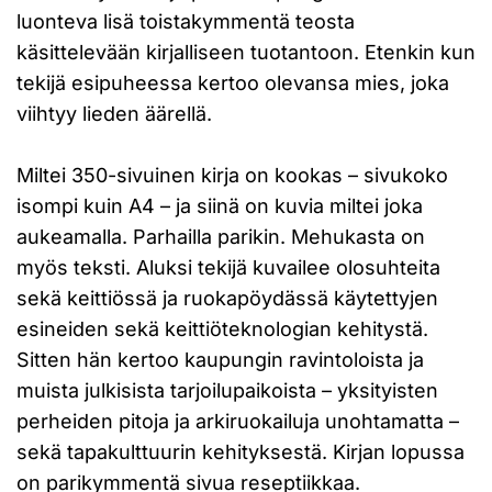
luonteva lisä toistakymmentä teosta
käsittelevään kirjalliseen tuotantoon. Etenkin kun
tekijä esipuheessa kertoo olevansa mies, joka
viihtyy lieden äärellä.
Miltei 350-sivuinen kirja on kookas – sivukoko
isompi kuin A4 – ja siinä on kuvia miltei joka
aukeamalla. Parhailla parikin. Mehukasta on
myös teksti. Aluksi tekijä kuvailee olosuhteita
sekä keittiössä ja ruokapöydässä käytettyjen
esineiden sekä keittiöteknologian kehitystä.
Sitten hän kertoo kaupungin ravintoloista ja
muista julkisista tarjoilupaikoista – yksityisten
perheiden pitoja ja arkiruokailuja unohtamatta –
sekä tapakulttuurin kehityksestä. Kirjan lopussa
on parikymmentä sivua reseptiikkaa.