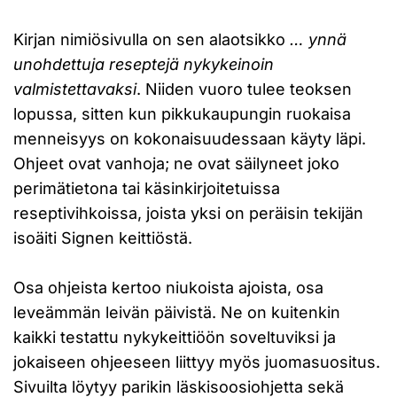
Kirjan nimiösivulla on sen alaotsikko
… ynnä
unohdettuja reseptejä nykykeinoin
valmistettavaksi
. Niiden vuoro tulee teoksen
lopussa, sitten kun pikkukaupungin ruokaisa
menneisyys on kokonaisuudessaan käyty läpi.
Ohjeet ovat vanhoja; ne ovat säilyneet joko
perimätietona tai käsinkirjoitetuissa
reseptivihkoissa, joista yksi on peräisin tekijän
isoäiti Signen keittiöstä.
Osa ohjeista kertoo niukoista ajoista, osa
leveämmän leivän päivistä. Ne on kuitenkin
kaikki testattu nykykeittiöön soveltuviksi ja
jokaiseen ohjeeseen liittyy myös juomasuositus.
Sivuilta löytyy parikin läskisoosiohjetta sekä