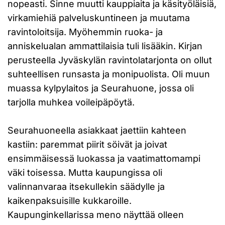
nopeasti. Sinne muutti kauppiaita ja käsityöläisiä,
virkamiehiä palveluskuntineen ja muutama
ravintoloitsija. Myöhemmin ruoka- ja
anniskelualan ammattilaisia tuli lisääkin. Kirjan
perusteella Jyväskylän ravintolatarjonta on ollut
suhteellisen runsasta ja monipuolista. Oli muun
muassa kylpylaitos ja Seurahuone, jossa oli
tarjolla muhkea voileipäpöytä.
Seurahuoneella asiakkaat jaettiin kahteen
kastiin: paremmat piirit söivät ja joivat
ensimmäisessä luokassa ja vaatimattomampi
väki toisessa. Mutta kaupungissa oli
valinnanvaraa itsekullekin säädylle ja
kaikenpaksuisille kukkaroille.
Kaupunginkellarissa meno näyttää olleen