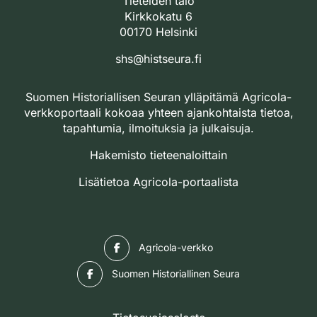
Tieteiden talo
Kirkkokatu 6
00170 Helsinki
shs@histseura.fi
Suomen Historiallisen Seuran ylläpitämä Agricola-
verkkoportaali kokoaa yhteen ajankohtaista tietoa,
tapahtumia, ilmoituksia ja julkaisuja.
Hakemisto tieteenaloittain
Lisätietoa Agricola-portaalista
Facebook
Agricola-verkko
Facebook
Suomen Historiallinen Seura