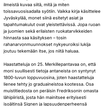
ilmeistä kuvaa siitä, mitä ja miten
toissavuosisadalla syötiin. Vaikka kirja käsittelee
Jyväskylää, monet siinä esitetyt asiat ja
tapahtumakulut ovat yleistettävissä. Jopa ruoan
ja juomien sekä erilaisten ruokatarvikkeiden
hinnasta saa käsityksen – tosin
rahanarvonmuunnokset nykyeuroiksi lukija
joutuu tekemään itse, jos niitä haluaa.
Haastatteluja on 25. Merkillepantavaa on, että
moni suullisesti tietoja antaneista on syntynyt
1800-luvun loppuvuosina, joten haastatteluja
lienee tehty jo graduaineistoa kootessa. Osa
muistitiedosta on peräisin Fredriksonin omasta
lähipiiristä, josta hän mainitsee erityisesti
isoäitinsä Signen ja lapsuudenperheensä