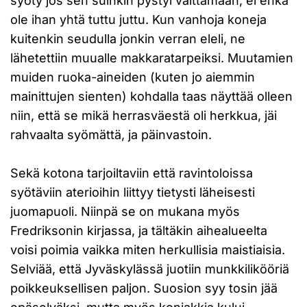
syöty jos sen suinkin pystyi välttämään, ei ehkä
ole ihan yhtä tuttu juttu. Kun vanhoja koneja
kuitenkin seudulla jonkin verran eleli, ne
lähetettiin muualle makkaratarpeiksi. Muutamien
muiden ruoka-aineiden (kuten jo aiemmin
mainittujen sienten) kohdalla taas näyttää olleen
niin, että se mikä herrasväestä oli herkkua, jäi
rahvaalta syömättä, ja päinvastoin.
Sekä kotona tarjoiltaviin että ravintoloissa
syötäviin aterioihin liittyy tietysti läheisesti
juomapuoli. Niinpä se on mukana myös
Fredriksonin kirjassa, ja tältäkin aihealueelta
voisi poimia vaikka miten herkullisia maistiaisia.
Selviää, että Jyväskylässä juotiin munkkilikööriä
poikkeuksellisen paljon. Suosion syy tosin jää