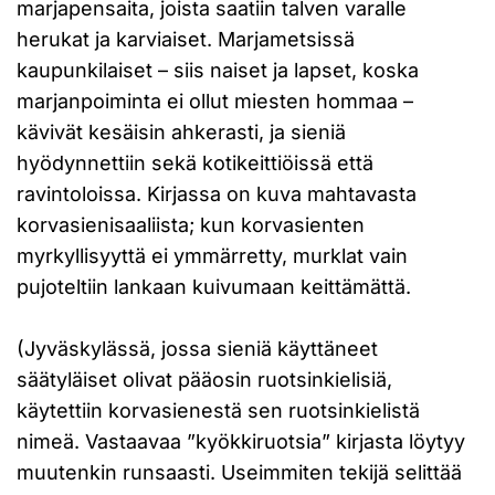
marjapensaita, joista saatiin talven varalle
herukat ja karviaiset. Marjametsissä
kaupunkilaiset – siis naiset ja lapset, koska
marjanpoiminta ei ollut miesten hommaa –
kävivät kesäisin ahkerasti, ja sieniä
hyödynnettiin sekä kotikeittiöissä että
ravintoloissa. Kirjassa on kuva mahtavasta
korvasienisaaliista; kun korvasienten
myrkyllisyyttä ei ymmärretty, murklat vain
pujoteltiin lankaan kuivumaan keittämättä.
(Jyväskylässä, jossa sieniä käyttäneet
säätyläiset olivat pääosin ruotsinkielisiä,
käytettiin korvasienestä sen ruotsinkielistä
nimeä. Vastaavaa ”kyökkiruotsia” kirjasta löytyy
muutenkin runsaasti. Useimmiten tekijä selittää