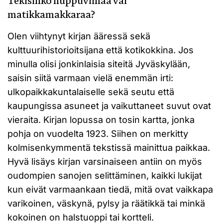
Tekisinkö nuppuviinaa vai
matikkamakkaraa?
Olen viihtynyt kirjan ääressä sekä
kulttuurihistorioitsijana että kotikokkina. Jos
minulla olisi jonkinlaisia siteitä Jyväskylään,
saisin siitä varmaan vielä enemmän irti:
ulkopaikkakuntalaiselle sekä seutu että
kaupungissa asuneet ja vaikuttaneet suvut ovat
vieraita. Kirjan lopussa on tosin kartta, jonka
pohja on vuodelta 1923. Siihen on merkitty
kolmisenkymmentä tekstissä mainittua paikkaa.
Hyvä lisäys kirjan varsinaiseen antiin on myös
oudompien sanojen selittäminen, kaikki lukijat
kun eivät varmaankaan tiedä, mitä ovat vaikkapa
varikoinen, väskynä, pylsy ja räätikkä tai minkä
kokoinen on halstuoppi tai kortteli.