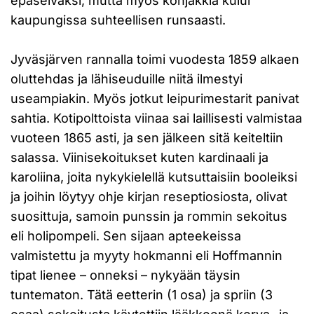
epäselväksi, mutta myös konjakkia kului
kaupungissa suhteellisen runsaasti.
Jyväsjärven rannalla toimi vuodesta 1859 alkaen
oluttehdas ja lähiseuduille niitä ilmestyi
useampiakin. Myös jotkut leipurimestarit panivat
sahtia. Kotipolttoista viinaa sai laillisesti valmistaa
vuoteen 1865 asti, ja sen jälkeen sitä keiteltiin
salassa. Viinisekoitukset kuten kardinaali ja
karoliina, joita nykykielellä kutsuttaisiin booleiksi
ja joihin löytyy ohje kirjan reseptiosiosta, olivat
suosittuja, samoin punssin ja rommin sekoitus
eli holipompeli. Sen sijaan apteekeissa
valmistettu ja myyty hokmanni eli Hoffmannin
tipat lienee – onneksi – nykyään täysin
tuntematon. Tätä eetterin (1 osa) ja spriin (3