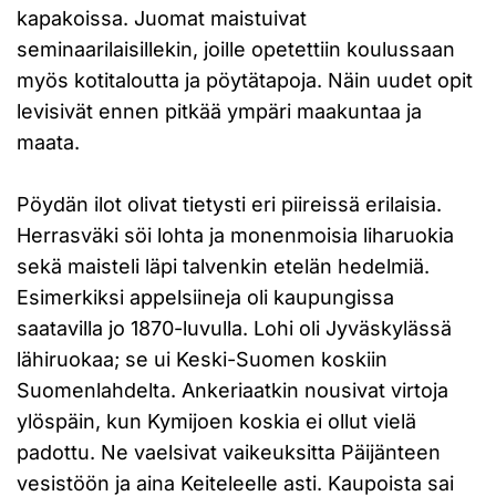
kapakoissa. Juomat maistuivat
seminaarilaisillekin, joille opetettiin koulussaan
myös kotitaloutta ja pöytätapoja. Näin uudet opit
levisivät ennen pitkää ympäri maakuntaa ja
maata.
Pöydän ilot olivat tietysti eri piireissä erilaisia.
Herrasväki söi lohta ja monenmoisia liharuokia
sekä maisteli läpi talvenkin etelän hedelmiä.
Esimerkiksi appelsiineja oli kaupungissa
saatavilla jo 1870-luvulla. Lohi oli Jyväskylässä
lähiruokaa; se ui Keski-Suomen koskiin
Suomenlahdelta. Ankeriaatkin nousivat virtoja
ylöspäin, kun Kymijoen koskia ei ollut vielä
padottu. Ne vaelsivat vaikeuksitta Päijänteen
vesistöön ja aina Keiteleelle asti. Kaupoista sai