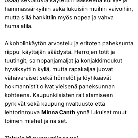
osaa) sekoitusta käytettiin lääkkeenä korva- ja
hammassärkyihin sekä lukuisiin muihin vaivoihin,
mutta sillä hankittiin myös nopea ja vahva
humalatila.
Alkoholinkäytön arvostelu ja eritoten paheksunta
riippui käyttäjän säädystä. Herrojen totit ja
tuutingit, samppanjamaljat ja konjakkimoukut
hyväksyttiin kyllä, mutta rapakaljaa juovat
vähävaraiset sekä hömelöt ja löyhkäävät
hokmannistit olivat yleisenä paheksunnan
kohteena. Kaupunkilaisten raitistamiseen
pyrkivät sekä kaupunginvaltuusto että
lehtorinrouva
Minna Canth
ynnä lukuisat muut
toimen miehet ja naiset.