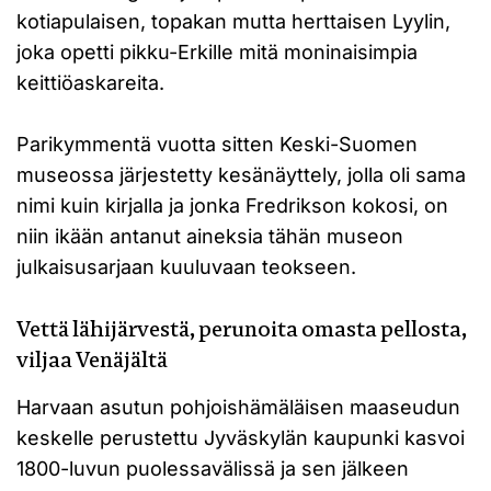
kotiapulaisen, topakan mutta herttaisen Lyylin,
joka opetti pikku-Erkille mitä moninaisimpia
keittiöaskareita.
Parikymmentä vuotta sitten Keski-Suomen
museossa järjestetty kesänäyttely, jolla oli sama
nimi kuin kirjalla ja jonka Fredrikson kokosi, on
niin ikään antanut aineksia tähän museon
julkaisusarjaan kuuluvaan teokseen.
Vettä lähijärvestä, perunoita omasta pellosta,
viljaa Venäjältä
Harvaan asutun pohjoishämäläisen maaseudun
keskelle perustettu Jyväskylän kaupunki kasvoi
1800-luvun puolessavälissä ja sen jälkeen