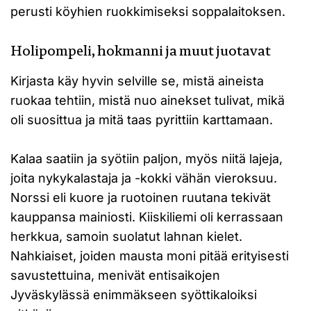
perusti köyhien ruokkimiseksi soppalaitoksen.
Holipompeli, hokmanni ja muut juotavat
Kirjasta käy hyvin selville se, mistä aineista
ruokaa tehtiin, mistä nuo ainekset tulivat, mikä
oli suosittua ja mitä taas pyrittiin karttamaan.
Kalaa saatiin ja syötiin paljon, myös niitä lajeja,
joita nykykalastaja ja -kokki vähän vieroksuu.
Norssi eli kuore ja ruotoinen ruutana tekivät
kauppansa mainiosti. Kiiskiliemi oli kerrassaan
herkkua, samoin suolatut lahnan kielet.
Nahkiaiset, joiden mausta moni pitää erityisesti
savustettuina, menivät entisaikojen
Jyväskylässä enimmäkseen syöttikaloiksi