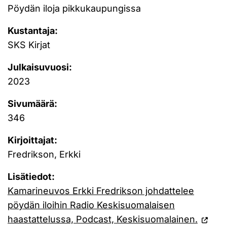
Pöydän iloja pikkukaupungissa
Kustantaja:
SKS Kirjat
Julkaisuvuosi:
2023
Sivumäärä:
346
Kirjoittajat:
Fredrikson, Erkki
Lisätiedot:
Kamarineuvos Erkki Fredrikson johdattelee
pöydän iloihin Radio Keskisuomalaisen
haastattelussa, Podcast, Keskisuomalainen.