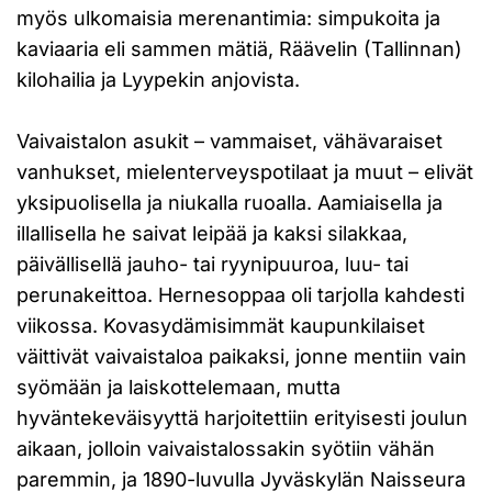
myös ulkomaisia merenantimia: simpukoita ja
kaviaaria eli sammen mätiä, Räävelin (Tallinnan)
kilohailia ja Lyypekin anjovista.
Vaivaistalon asukit – vammaiset, vähävaraiset
vanhukset, mielenterveyspotilaat ja muut – elivät
yksipuolisella ja niukalla ruoalla. Aamiaisella ja
illallisella he saivat leipää ja kaksi silakkaa,
päivällisellä jauho- tai ryynipuuroa, luu- tai
perunakeittoa. Hernesoppaa oli tarjolla kahdesti
viikossa. Kovasydämisimmät kaupunkilaiset
väittivät vaivaistaloa paikaksi, jonne mentiin vain
syömään ja laiskottelemaan, mutta
hyväntekeväisyyttä harjoitettiin erityisesti joulun
aikaan, jolloin vaivaistalossakin syötiin vähän
paremmin, ja 1890-luvulla Jyväskylän Naisseura