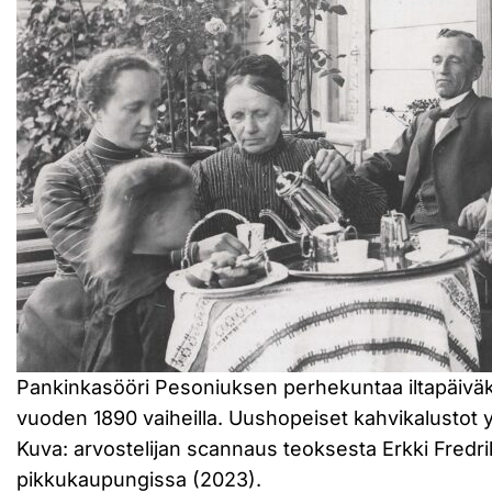
Pankinkasööri Pesoniuksen perhekuntaa iltapäiväk
vuoden 1890 vaiheilla. Uushopeiset kahvikalustot yl
Kuva: arvostelijan scannaus teoksesta Erkki Fredri
pikkukaupungissa (2023).