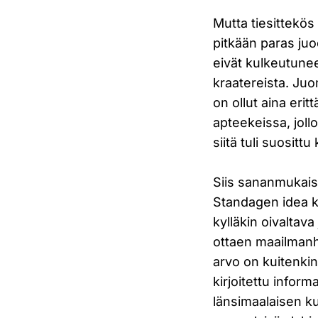
Mutta tiesittekös s
pitkään paras juo
eivät kulkeutunee
kraatereista. Juo
on ollut aina erit
apteekeissa, jollo
siitä tuli suosittu 
Siis sananmukaise
Standagen idea k
kylläkin oivaltava
ottaen maailmanhi
arvo on kuitenkin
kirjoitettu inform
länsimaalaisen ku