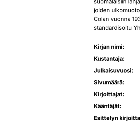
suomalaisiin lahja
joiden ulkomuoto 
Colan vuonna 193
standardisoitu Yh
Kirjan nimi:
Kustantaja:
Julkaisuvuosi:
Sivumäärä:
Kirjoittajat:
Kääntäjät:
Esittelyn kirjoitt