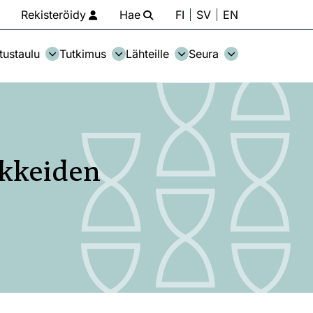
Rekisteröidy
Hae
FI
SV
EN
tustaulu
Tutkimus
Lähteille
Seura
okkeiden