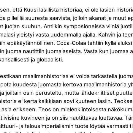
en, että Kuusi lasillista historiaa, ei ole lasien histori
da pilleillä suuresta saavista, jolloin akanat ja muut
t juojan suuhun. Antiikin symposioneissa viiniä juotii
malasi yleistyi vasta uudemmalla ajalla. Kahvin ja tee
täin epäkäytännöllinen. Coca-Colaa tehtiin kyllä aluksi
in juoma nautittiin juomalaseista. Vasta kun juomaa ale
kansallisesti ja globaalisti.
stikaan maailmanhistoriaa ei voida tarkastella juoma
oota kuudesta juomasta kertova maailmanhistoria yhd
 ja joiltain osin perusteltu, mutta lähdekriittiset puu
storia ei kerta kaikkiaan sovi kuuteen lasiin. Teoksen
 asia erikseen. Teos on mielenkiintoisesta näkökulm
atiivisine kuvineen ja on siis nautittavaa luettavaa. T
lttuuri- ja talousimperialismin tuote löytää varmasti 