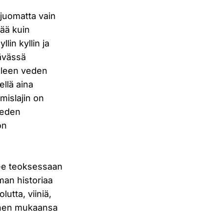
 juomatta vain
ää kuin
lin kyllin ja
tävässä
olleen veden
ellä aina
hmislajin on
veden
on
lee teoksessaan
lman historiaa
utta, viiniä,
 hänen mukaansa