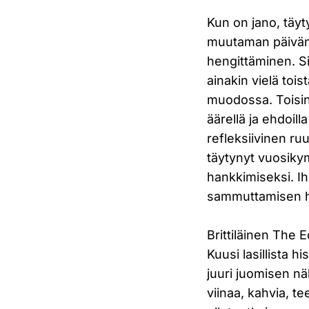
Kun on jano, täy
muutaman päivän.
hengittäminen. Sil
ainakin vielä toi
muodossa. Toisin
äärellä ja ehdoill
refleksiivinen ruu
täytynyt vuosiky
hankkimiseksi. Ih
sammuttamisen hi
Brittiläinen The
Kuusi lasillista h
juuri juomisen näk
viinaa, kahvia, t