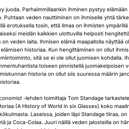
tyy juoda. Parhaimmillaankin ihminen pystyy elämään
 Puhtaan veden nauttiminen on ihmiselle yhtä tärke
lä erotuksella tosin, että ilmaa on ihmisten ympärillä yl
staiseksi meidän kaikkien ulottuvilla helposti hengitet
 on veden laita. Ihmisen elämä maapallolla näyttää 
a elämisen historiaa. Kun hengittäminen on ollut ihmis
miintoiminto, sitä se ei ole ollut juomisen kohdalla. I
mmentuhantista toiseen pinnistellä juomakelpoisen 
miskunnan historia on ollut siis suuressa määrin jan
storiaa.
 Economist -lehden toimittaja Tom Standage tarkaste
istoriaa (A History of World in six Glasses) koko maai
ökulmasta. Laseissa, joiden läpi Standage tiiraa, on ol
eetä ja Coca-Colaa. Juuri näillä veden jalosteilla on