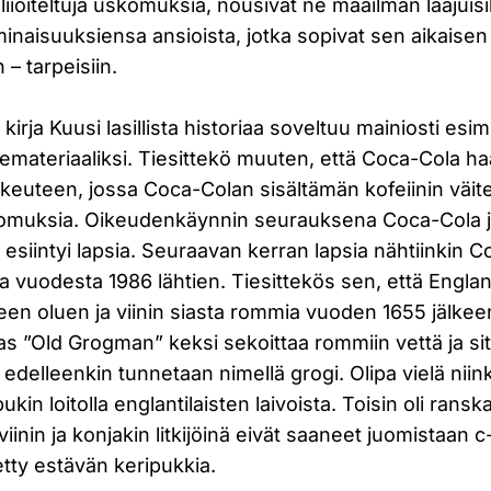
ja liioiteltuja uskomuksia, nousivat ne maailman laajuis
ominaisuuksiensa ansioista, jotka sopivat sen aikaisen
 – tarpeisiin.
irja Kuusi lasillista historiaa soveltuu mainiosti esim
demateriaaliksi. Tiesittekö muuten, että Coca-Cola ha
 oikeuteen, jossa Coca-Colan sisältämän kofeiinin väit
komuksia. Oikeudenkäynnin seurauksena Coca-Cola 
 esiintyi lapsia. Seuraavan kerran lapsia nähtiinkin 
 vuodesta 1986 lähtien. Tiesittekös sen, että Englann
een oluen ja viinin siasta rommia vuoden 1655 jälkee
s ”Old Grogman” keksi sekoittaa rommiin vettä ja si
delleenkin tunnetaan nimellä grogi. Olipa vielä niink
ukin loitolla englantilaisten laivoista. Toisin oli ranska
viinin ja konjakin litkijöinä eivät saaneet juomistaan c
tietty estävän keripukkia.