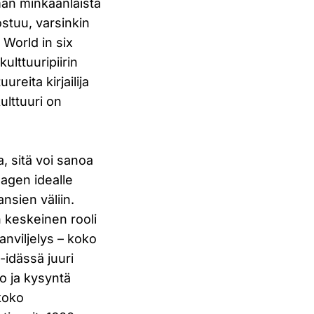
man minkäänlaista
ostuu, varsinkin
World in six
ulttuuripiirin
eita kirjailija
ulttuuri on
a, sitä voi sanoa
dagen idealle
nsien väliin.
n keskeinen rooli
aanviljelys – koko
idässä juuri
o ja kysyntä
 koko