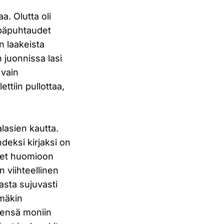
aa. Olutta oli
 epäpuhtaudet
n laakeista
n juonnissa lasi
 vain
ttiin pullottaa,
lasien kautta.
eksi kirjaksi on
tteet huomioon
 viihteellinen
asta sujuvasti
ämäkin
tiensä moniin