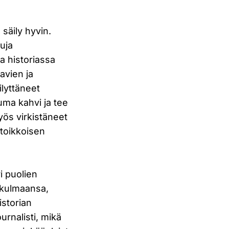
 säily hyvin.
tuja
ja historiassa
tavien ja
ilyttäneet
ma kahvi ja tee
yös virkistäneet
itoikkoisen
i puolien
ökulmaansa,
istorian
rnalisti, mikä