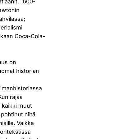
ntiaanit. 1600-
Newtonin
ahvilassa;
erialismi
mukaan Coca-Cola-
paus on
uomat historian
ilmanhistoriassa
Kun rajaa
 kaikki muut
pohtinut niitä
isille. Vaikka
kontekstissa