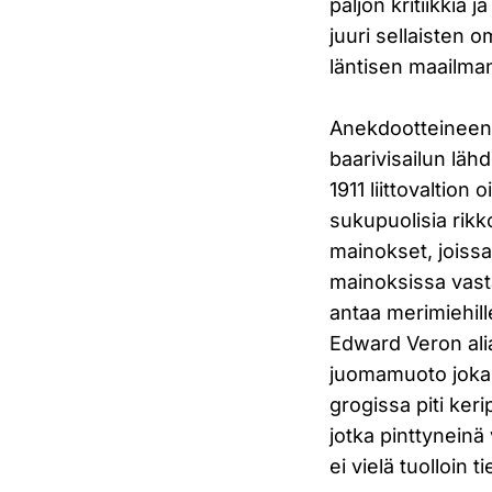
paljon kritiikkiä 
juuri sellaisten 
läntisen maailman
Anekdootteineen k
baarivisailun läh
1911 liittovaltion
sukupuolisia rik
mainokset, joissa
mainoksissa vasta
antaa merimiehill
Edward Veron alia
juomamuoto joka e
grogissa piti kerip
jotka pinttyneinä 
ei vielä tuolloin 