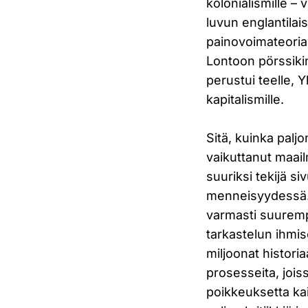
kolonialismille – 
luvun englantilai
painovoimateoria
Lontoon pörssikin
perustui teelle,
kapitalismille.
Sitä, kuinka palj
vaikuttanut maai
suuriksi tekijä s
menneisyydessä. E
varmasti suuremp
tarkastelun ihmis
miljoonat histori
prosesseita, joiss
poikkeuksetta ka