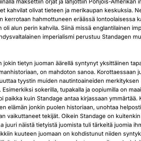
viinalla maksettiin orjat ja lahjottiin Pohjois-Amerikan i
set kahvilat olivat tieteen ja merikaupan keskuksia. 
n kerrotaan hahmottuneen eräässä lontoolaisessa k
 oli alun perin kahvila. Siinä missä englantilainen imp
 Yhdysvaltalainen imperialismi perustuu Standagen 
on jokin tietyn juoman äärellä syntynyt yksittäinen ta
lmanhistoriaan, on mahdoton sanoa. Korottaessaan j
ivuuttaa tyystin muiden nautintoaineiden merkityksen
simerkiksi sokerilla, tupakalla ja oopiumilla on maa
i paikka kuin Standage antaa kirjassaan ymmärtää. 
en elämän jonkin puolen historiaan, unohtaa helposti
aan vaikuttaneet tekijät. Oikein Standage on kuitenkin 
a juuri näistä tietyistä juomista tuli tärkeitä juomia ihm
ikkiin kuuteen juomaan on kohdistunut niiden synty