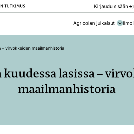
Kirjaudu sisään
EN TUTKIMUS
Agricolan julkaisut
Ilmoi
a – virvokkeiden maailmanhistoria
a kuudessa lasissa – virv
maailmanhistoria