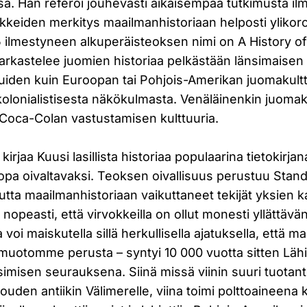
a. Hän referoi jouhevasti aikaisempaa tutkimusta il
rvokkeiden merkitys maailmanhistoriaan helposti ylikor
ilmestyneen alkuperäisteoksen nimi on A History of 
 tarkastelee juomien historiaa pelkästään länsimaisen k
den kuin Euroopan tai Pohjois-Amerikan juomakulttuur
kolonialistisesta näkökulmasta. Venäläinenkin juomak
 Coca-Colan vastustamisen kulttuuria.
kirjaa Kuusi lasillista historiaa populaarina tietokirjan
 jopa oivaltavaksi. Teoksen oivallisuus perustuu Stan
tta maailmanhistoriaan vaikuttaneet tekijät yksien ka
nopeasti, että virvokkeilla on ollut monesti yllättävä
a voi maiskutella sillä herkullisella ajatuksella, että m
uotomme perusta – syntyi 10 000 vuotta sitten Lähi-
imisen seurauksena. Siinä missä viinin suuri tuotant
louden antiikin Välimerelle, viina toimi polttoaineena