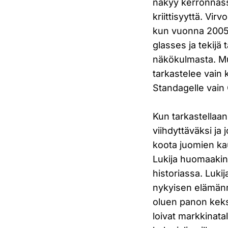
näkyy kerronnass
kriittisyyttä. Vi
kun vuonna 2005 
glasses ja tekijä
näkökulmasta. Mui
tarkastelee vain 
Standagelle vain
Kun tarkastellaan 
viihdyttäväksi ja
koota juomien kau
Lukija huomaakin 
historiassa. Lukij
nykyisen elämänm
oluen panon keks
loivat markkinata