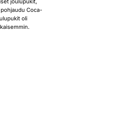
set joulupukit,
 – pohjaudu Coca-
lupukit oli
aikaisemmin.