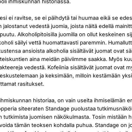
rooli ihmiskunnan historiassa.
esi ei ravitse, se ei päihdytä tai huumaa eikä se edes
 jalostanut vedestä juomia, joista näitä edellä mainit
uutu. Alkoholipitoisilla juomilla on ollut keskeinen si
alkoholi säilyi vettä huomattavasti paremmin. Humallut
tustensa ansioista alkoholia sisältävät juomat ovat sä
hteiskuntien aina meidän päiviimme saakka. Myös kuu
kteereja vedestä. Kofeiinia sisältävät juomat ovat m
 keskustelemaan ja keksimään, milloin kestämään yks
ttamat rasitukset.
ihmiskunnan historiaa, on vain useita ihmiselämän er
 Popperia siteeraten Standage puolustaa tutkimusnäk
n tutkimista juomisen näkökulmasta. Tosin mistään h
 voida tämän teoksen kohdalla puhua. Standage on jou