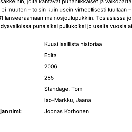
säkkeihin, joita kantavat punahilkkaiset ja valkopartai
ei muuten – toisin kuin usein virheellisesti luullaan
1 lanseeraamaan mainosjoulupukkiin. Tosiasiassa jou
dysvalloissa punaisiksi pullukoiksi jo useita vuosia 
Kuusi lasillista historiaa
Edita
2006
285
Standage, Tom
Iso-Markku, Jaana
ajan nimi:
Joonas Korhonen