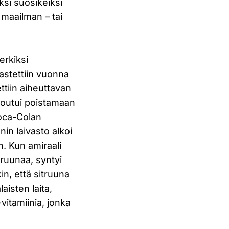
iksi suosikeiksi
 maailman – tai
erkiksi
astettiin vuonna
ettiin aiheuttavan
joutui poistamaan
Coca-Colan
in laivasto alkoi
n. Kun amiraali
truunaa, syntyi
in, että sitruuna
laisten laita,
-vitamiinia, jonka