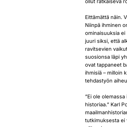
ollut ratkaiseva 
Eittämättä näin. V
Niinpä ihminen on
ominaisuuksia ei p
juuri siksi, että 
ravitsevien vaiku
suosionsa läpi y
ovat tappaneet ba
ihmisiä – milloin
tehdastyön aiheu
”Ei ole olemassa 
historiaa.” Karl
maailmanhistoria
tutkimuksesta ei