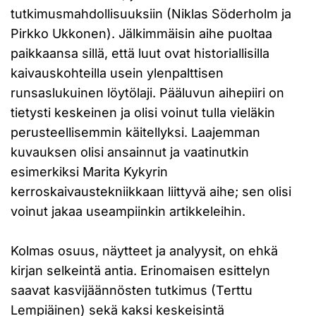
tutkimusmahdollisuuksiin (Niklas Söderholm ja
Pirkko Ukkonen). Jälkimmäisin aihe puoltaa
paikkaansa sillä, että luut ovat historiallisilla
kaivauskohteilla usein ylenpalttisen
runsaslukuinen löytölaji. Pääluvun aihepiiri on
tietysti keskeinen ja olisi voinut tulla vieläkin
perusteellisemmin käitellyksi. Laajemman
kuvauksen olisi ansainnut ja vaatinutkin
esimerkiksi Marita Kykyrin
kerroskaivaustekniikkaan liittyvä aihe; sen olisi
voinut jakaa useampiinkin artikkeleihin.
Kolmas osuus, näytteet ja analyysit, on ehkä
kirjan selkeintä antia. Erinomaisen esittelyn
saavat kasvijäännösten tutkimus (Terttu
Lempiäinen) sekä kaksi keskeisintä