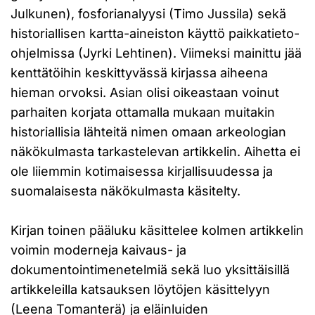
Julkunen), fosforianalyysi (Timo Jussila) sekä
historiallisen kartta-aineiston käyttö paikkatieto-
ohjelmissa (Jyrki Lehtinen). Viimeksi mainittu jää
kenttätöihin keskittyvässä kirjassa aiheena
hieman orvoksi. Asian olisi oikeastaan voinut
parhaiten korjata ottamalla mukaan muitakin
historiallisia lähteitä nimen omaan arkeologian
näkökulmasta tarkastelevan artikkelin. Aihetta ei
ole liiemmin kotimaisessa kirjallisuudessa ja
suomalaisesta näkökulmasta käsitelty.
Kirjan toinen pääluku käsittelee kolmen artikkelin
voimin moderneja kaivaus- ja
dokumentointimenetelmiä sekä luo yksittäisillä
artikkeleilla katsauksen löytöjen käsittelyyn
(Leena Tomanterä) ja eläinluiden