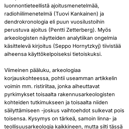
luonnontieteellistä ajoitusmenetelmää,
radiohiilimenetelmä (Tuovi Kankainen) ja
dendrokronologia eli puun vuosilustoihin
perustuva ajoitus (Pentti Zetterberg). Myös
arkeologisten näytteiden analytiikan ongelmia
käsittelevä kirjoitus (Seppo Hornytzkyj) tiivistää
aiheensa käyttökelpoiseksi tietoiskuksi.
Viimeinen pääluku, arkeologiaa
korjauskohteessa, pohtii useamman artikkelin
voimin mm. ristiriitaa, jonka aiheuttavat
pyrkimykset toisaalta rakennusarkeologisten
kohteiden tutkimukseen ja toisaalta niiden
säilyttämiseen -joskus vaihtoehdot sulkevat pois
toisensa. Kysymys on tärkeä, samoin linna- ja
teollisuusarkeologia kaikkineen, mutta silti tässä