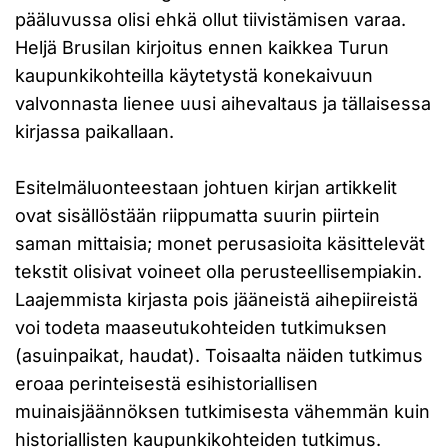
pääluvussa olisi ehkä ollut tiivistämisen varaa.
Heljä Brusilan kirjoitus ennen kaikkea Turun
kaupunkikohteilla käytetystä konekaivuun
valvonnasta lienee uusi aihevaltaus ja tällaisessa
kirjassa paikallaan.
Esitelmäluonteestaan johtuen kirjan artikkelit
ovat sisällöstään riippumatta suurin piirtein
saman mittaisia; monet perusasioita käsittelevät
tekstit olisivat voineet olla perusteellisempiakin.
Laajemmista kirjasta pois jääneistä aihepiireistä
voi todeta maaseutukohteiden tutkimuksen
(asuinpaikat, haudat). Toisaalta näiden tutkimus
eroaa perinteisestä esihistoriallisen
muinaisjäännöksen tutkimisesta vähemmän kuin
historiallisten kaupunkikohteiden tutkimus.